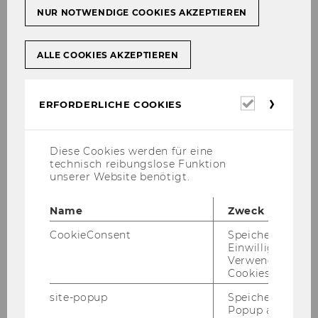
NUR NOTWENDIGE COOKIES AKZEPTIEREN
Oktober 2019
ALLE COOKIES AKZEPTIEREN
November 2019
Erforderl
ERFORDERLICHE COOKIES
Dezember 2019
Cookies
Jänner 2020
Diese Cookies werden für eine
technisch reibungslose Funktion
unserer Website benötigt.
Februar 2020
Name
Zweck
Mitteilungsblatt vom 05. Februar 2020, 18.
CookieConsent
Speichert Ihre
Stück
Einwilligung zur
Verwendung vo
Mitteilungsblatt vom 12. Februar 2020, 19.
Cookies.
Stück
site-popup
Speichert ob ein
Popup ausgefüll