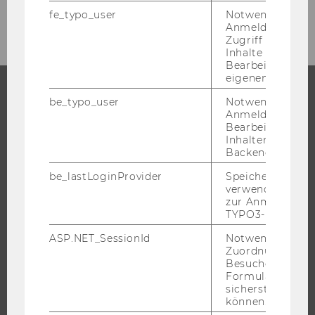
September 2020
fe_typo_user
Notwendig für d
Anmeldung und
Zugriff auf gesc
Inhalte oder zur
Bearbeitung des
eigenen Profils.
be_typo_user
Notwendig für d
STUDIUM
Anmeldung und
Bearbeitung von
Inhalten im TYP
WARUM WU?
Backend.
BACHELOR
be_lastLoginProvider
Speichert die zul
MASTER
verwendete Met
zur Anmeldung f
DOKTORAT / PHD
TYPO3-Backend.
EXECUTIVE EDUCATION
ASP.NET_SessionId
Notwendig, um 
BEWERBUNG UND ZULASSUNG
Zuordnung von
Besucher zu
INFORMATIONEN FÜR STUDIERENDE
Formulareingab
INTERNATIONALE UND INCOMING EXCHANGE STUDIERENDE
sicherstellen zu
können.
ANGEBOTE FÜR SCHULEN UND STUDIENINTERESSIERTE