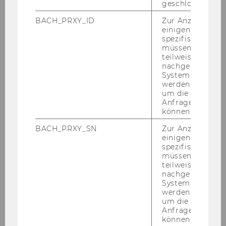
Mitteilungsblatt vom 19. Februar 2020, 20.
geschlossen wur
Stück
BACH_PRXY_ID
Zur Anzeige von
einigen WU-
Mitteilungsblatt vom 26. Februar 2020, 21.
spezifischen Inh
Stück
müssen Informa
teilweise von
nachgelagerten
März 2020
System abgefra
werden. Notwen
um die Antwort 
April 2020
Anfrage zuordne
können.
Mai 2020
BACH_PRXY_SN
Zur Anzeige von
einigen WU-
spezifischen Inh
Juni 2020
müssen Informa
teilweise von
nachgelagerten
Juli 2020
System abgefra
werden. Notwen
um die Antwort 
August 2020
Anfrage zuordne
können.