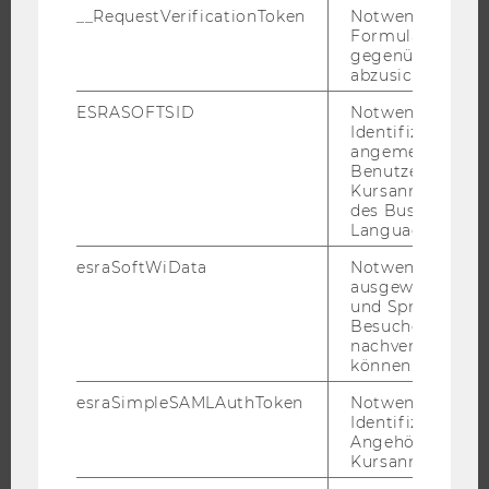
STUDENT CLUBS
__RequestVerificationToken
Notwendig, um 
Formulareingab
gegenüber Angri
abzusichern.
FORSCHUNG
ESRASOFTSID
Notwendig zur
Identifizierung 
angemeldeten
FORSCHUNGSPORTAL
Benutzers im
FORSCHENDE
Kursanmeldung
des Business
IMPACT DER FORSCHUNG
Language Center
ORGANISATION DER FORSCHUNG
esraSoftWiData
Notwendig um
FORSCHUNGSINFRASTRUKTUR
ausgewählte Sp
und Sprachkurse
Besuchers
nachverfolgen z
können.
UNIVERSITÄT
esraSimpleSAMLAuthToken
Notwendig zur
ÜBER DIE WU
Identifizierung 
Angehörige/r für
ORGANISATION
Kursanmeldung.
WIRTSCHAFT UND GESELLSCHAFT