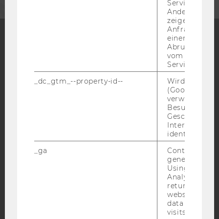
Service abzur
Andere mögli
zeigen Opt-ou
Anfrage im G
einen Fehler 
Abrufen einer
Facebook
Instagram
Blog
vom AMP Clie
Service an.
_dc_gtm_--property-id--
Wird von Dou
(Google Tag 
YouTube
Newsletter
Bluesky
verwendet, u
Besucher nach
Geschlecht o
Interessen zu
identifizieren.
_ga
Contains a r
IMPRESSUM
generated use
BARRIEREFREIHEITSERKLÄRUNG WEBSEITE
Using this ID
Analytics can
DATENSCHUTZERKLÄRUNG
returning use
website and 
DATENSCHUTZERKLÄRUNG SOCIAL MEDIA
data from pre
DATENSCHUTZERKLÄRUNG
visits.