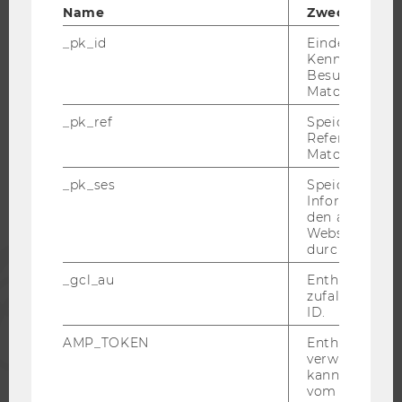
Name
Zweck
_pk_id
Eindeutige
Kennzeichnun
Besuchers du
WU COMMUNITY
Matomo.
_pk_ref
Speicherung 
Referrers dur
STUDIERENDE
Matomo.
_pk_ses
Speicherung 
ALUMNI
Informatione
den aktuellen
Webseitenbe
durch Matom
PRESSE
_gcl_au
Enthält eine
zufallsgenerie
MITARBEITENDE
ID.
AMP_TOKEN
Enthält ein To
verwendet we
UNTERNEHMEN
kann, um eine
vom AMP-Clie