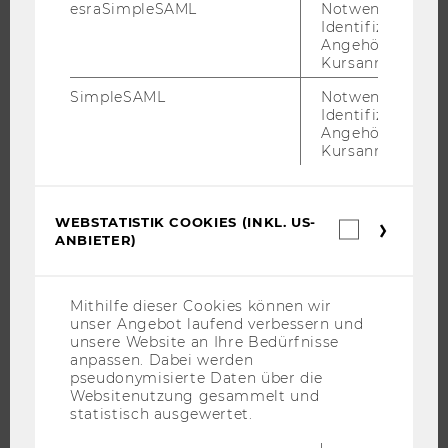
esraSimpleSAML
Notwendig zur
CAMPUS
Identifizierung 
Angehörige/r für
NEWS
Kursanmeldung.
EVENTS ARCHIV
SimpleSAML
Notwendig zur
EVENTS
Identifizierung 
Angehörige/r für
WU FOUNDATION
Kursanmeldung.
WEBSTATISTIK COOKIES (INKL. US-
Webstatis
JOBS
ANBIETER)
Cookies
(inkl.
JOBS
US-
JOBPORTAL
Anbieter)
Mithilfe dieser Cookies können wir
unser Angebot laufend verbessern und
RESEARCH CAREER
unsere Website an Ihre Bedürfnisse
WELCOME SERVICES
anpassen. Dabei werden
pseudonymisierte Daten über die
JOBS MIT WU-STUDIUM
Websitenutzung gesammelt und
statistisch ausgewertet.
KARRIEREKONTAKTE AN DER WU
KARRIERENETZWERKE AN DER WU