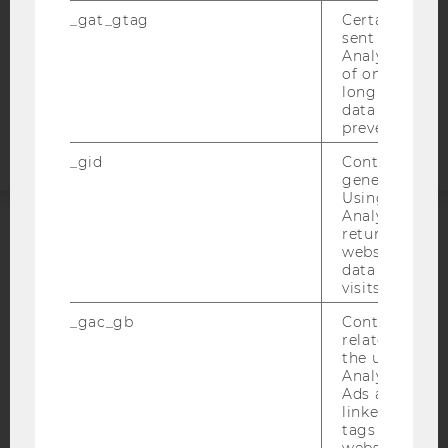
STUDIENBEWERBER*INNEN UND STUDIERENDE
_gat_gtag
Certain data i
COOKIE EINSTELLUNGEN
sent to Googl
Analytics a 
of once per m
Barrierefreiheitserklärung
long as it is s
Webseite
data transfers
prevented.
_gid
Contains a r
generated use
Using this ID
Analytics can
returning use
ACCREDITED BY:
website and 
data from pre
visits.
EQUIS
AACSB
_gac_gb
Contains cam
related infor
the user. If G
Analytics and
Ads accounts 
AMBA
linked, the co
tags on the G