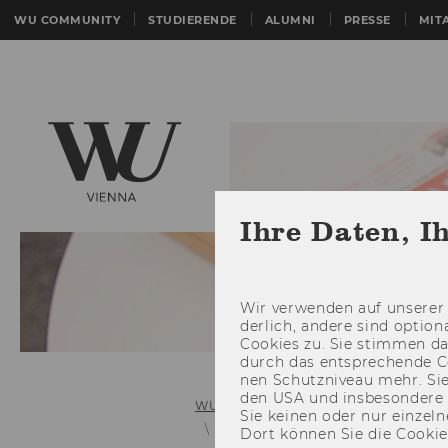
WU COMMUNITY
STUDIERENDE
ALUMNI
PRESSE
MIT
Ihre Daten, I
Wir ver­wen­den auf un­se­rer 
der­lich, an­de­re sind op­tio
Coo­kies zu. Sie stim­men 
durch das ent­spre­chen­de C
nen Schutz­ni­veau mehr. Sie 
den USA und ins­be­son­de­r
WU (Wirtschaftsuniversität Wien)
Sie kei­nen oder nur ein­zel­ne
ERC Grant
Dort kön­nen Sie die Coo­kies i