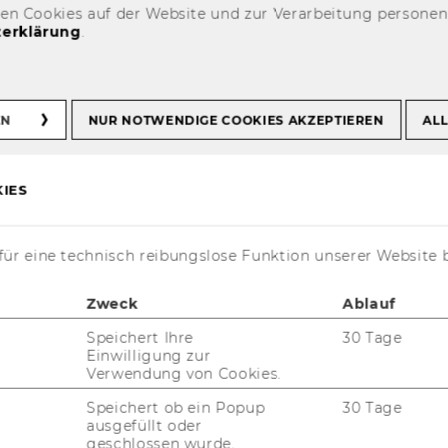
den Cookies auf der Website und zur Verarbeitung persone
erklärung
.
EN
NUR NOTWENDIGE COOKIES AKZEPTIEREN
ALL
IES
t aktuell nur auf Englisch verfügbar.
ür eine technisch reibungslose Funktion unserer Website 
Zweck
Ablauf
Speichert Ihre
30 Tage
Einwilligung zur
 Wolfgang Lutz
Verwendung von Cookies.
Speichert ob ein Popup
30 Tage
 ERC grant
ausgefüllt oder
geschlossen wurde.