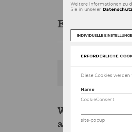
Weitere Informationen zu 
Sie in unserer
Datenschutz
ERC Grant
INDIVIDUELLE EINSTELLUNG
ERFORDERLICHE COOK
Der Inhalt dieser Seite is
Diese Cookies werden f
Name
CookieConsent
WU researcher
site-popup
awarded a new