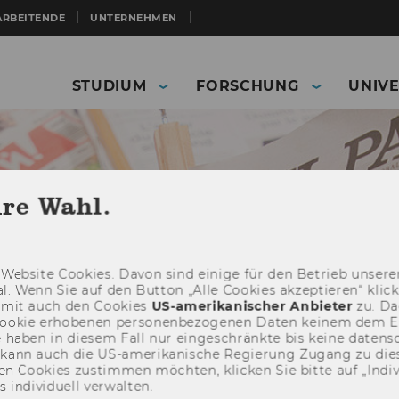
ARBEITENDE
UNTERNEHMEN
STUDIUM
FORSCHUNG
UNIVE
hre Wahl.
Web­site Coo­kies. Davon sind ei­ni­ge für den Be­trieb un­se­rer
­nal. Wenn Sie auf den But­ton „Alle Coo­kies ak­zep­tie­ren“ kli
damit auch den Coo­kies
US-​amerikanischer An­bie­ter
zu. Da­
oo­kie er­ho­be­nen per­so­nen­be­zo­ge­nen Daten kei­nem dem 
haben in die­sem Fall nur ein­ge­schränk­te bis keine da­ten­sc
e kann auch die US-​amerikanische Re­gie­rung Zu­gang zu die
Presse
Presseaussendungen
Press Releases 2012
n Coo­kies zu­stim­men möch­ten, kli­cken Sie bitte auf „In­di­vi­d
n­di­vi­du­ell ver­wal­ten.