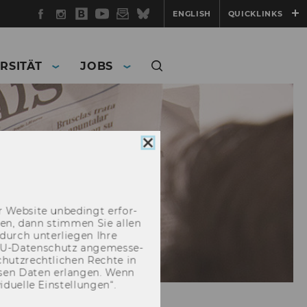
Facebook
Instagram
WU
YouTube
Newsletter
Bluesky
ENGLISH
QUICKLINKS
Blog
RSITÄT
JOBS
Cookie
Consent
schließen
 Web­site un­be­dingt er­for­
­cken, dann stim­men Sie allen
durch un­ter­lie­gen Ihre
EU-​Datenschutz an­ge­mes­se­
hutz­recht­li­chen Rech­te in
­sen Daten er­lan­gen. Wenn
u­el­le Ein­stel­lun­gen“.