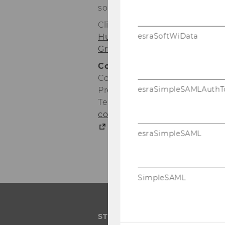
sour­ces and their ef­fects on s
Click here for more in­for­ma­t
esraSoftWiData
Human Ca­pi­tal and De­ve­lo­p
Grant
.
Con­tact:
Cor­ne­lia Moll
esraSimpleSAMLAuthT
Press re­la­ti­ons of­fi­cer
Tel.: +43-​1-31336-4977
cor­ne­lia.moll@wu.ac.at
http://www.wu.ac.at/press
esraSimpleSAML
SimpleSAML
STUDIUM