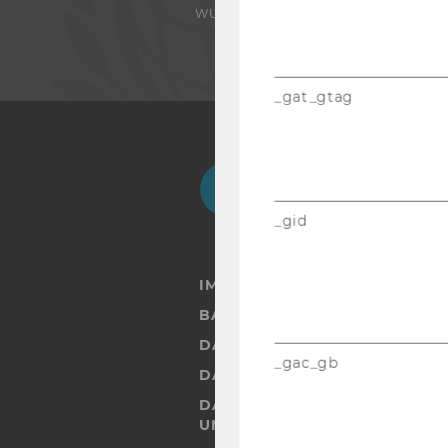
WU FOUNDATION
_gat_gtag
Facebook
Instagram
Blog
Yo
_gid
IMPRESSUM
BARRIEREFREIHEITSERKLÄRUN
DATENSCHUTZERKLÄRUNG
_gac_gb
DATENSCHUTZERKLÄRUNG SOC
DATENSCHUTZERKLÄRUNG ST
UND STUDIERENDE