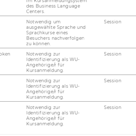
im Kursanmeldungsystem
o­cie­ty and the eco­no­my.
des Business Language
Centers.
i­on about the
WU Re­se­arch In­sti­tu­te for
Notwendig um
Session
­ment
and the
ERC Proof of Con­cept
ausgewählte Sprache und
Sprachkurse eines
Besuchers nachverfolgen
zu können.
oken
Notwendig zur
Session
Identifizierung als WU-
Angehörige/r für
Kursanmeldung.
Notwendig zur
Session
Identifizierung als WU-
Angehörige/r für
Kursanmeldung.
Notwendig zur
Session
Identifizierung als WU-
Angehörige/r für
Kursanmeldung.
FORSCHUNG