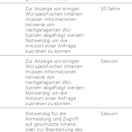
Zur Anzeige von einigen
20 Jahre
 2008, WU re­se­ar­cher and Witt­gen­stein
WU-spezifischen Inhalten
müssen Informationen
ward win­ner Wolf­gang Lutz was given
teilweise von
e pres­ti­gious ERC (Eu­ropean Re­se­arch
nachgelagerten WU-
un­cil) Ad­van­ced In­ves­ti­ga­tor Grant for
System abgefragt werden.
Notwendig um die
­ting so­cie­ties' ad­ap­ti­ve ca­pa­ci­ty to cli­
Antwort einer Anfrage
first German-​speaking so­cio­lo­gist ever
zuordnen zu können.
ow the ERC has awar­ded Lutz ad­di­tio­nal
Zur Anzeige von einigen
Session
ept Grant. This was the only grant given
WU-spezifischen Inhalten
in this round.
müssen Informationen
teilweise von
 worth € 150,000 and is avail­able only to Eu­
nachgelagerten WU-
 al­rea­dy been awar­ded an ERC grant. The
System abgefragt werden.
Notwendig um die
lars mar­ket the re­sults of their re­se­arch
Antwort einer Anfrage
ti­on.
zuordnen zu können.
ve­lo­p­ments based on edu­ca­ti­on le­vels
Notwendig für die
Session
Anmeldung und Zugriff
f of Con­cept Grant is to sup­port Wolf­gang
auf geschützte Inhalte
 ge­ne­ra­li­zed de­mo­gra­phic me­thods ca­pa­ble
oder zur Bearbeitung des