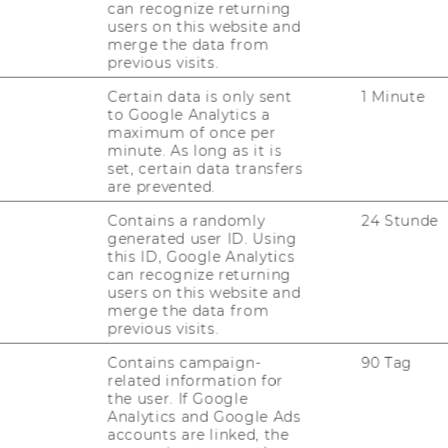
can recognize returning
users on this website and
merge the data from
previous visits.
Certain data is only sent
1 Minute
to Google Analytics a
maximum of once per
minute. As long as it is
set, certain data transfers
uTube
Newsletter
Bluesky
ACCREDITED B
are prevented.
EQUIS
AAC
Contains a randomly
24 Stunde
generated user ID. Using
this ID, Google Analytics
can recognize returning
users on this website and
merge the data from
G WEBSEITE
previous visits.
Contains campaign-
90 Tag
IAL MEDIA
related information for
the user. If Google
UDIENBEWERBER*INNEN
Analytics and Google Ads
accounts are linked, the