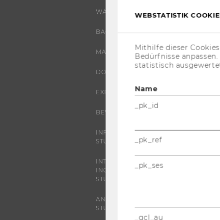
WARUM WU?
WEBSTATISTIK COOKIES
BACHELOR
Mithilfe dieser Cookie
MASTER
Bedürfnisse anpassen
statistisch ausgewerte
DOKTORAT / PHD
Name
EXECUTIVE EDUCATION
_pk_id
BEWERBUNG UND ZULASSUNG
INFORMATIONEN FÜR
_pk_ref
STUDIERENDE
INTERNATIONALE UND
_pk_ses
INCOMING EXCHANGE
STUDIERENDE
ANGEBOTE FÜR SCHULEN UND
STUDIENINTERESSIERTE
_gcl_au