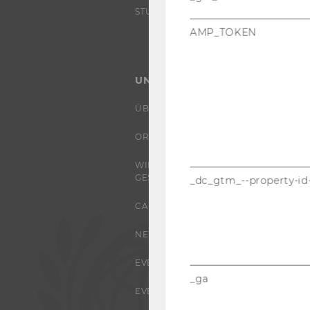
STUDENT CLUBS
AMP_TOKEN
UNIVERSITÄT
ÜBER DIE WU
ORGANISATION
WIRTSCHAFT UND
GESELLSCHAFT
_dc_gtm_--property-id
CAMPUS
NEWS
EVENTS ARCHIV
_ga
EVENTS