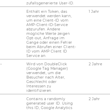
zufallsgenerierte User-ID.
Enthält ein Token, das
1 Jahr
verwendet werden kann,
um eine Client-ID vom
AMP-Client-ID-Service
JOBS
abzurufen. Andere
mögliche Werte zeigen
Opt-out, Anfrage im
JOBS
Gange oder einen Fehler
beim Abrufen einer Client-
JOBPORTAL
ID vom AMP Client ID
Service an.
RESEARCH CAREER
--
Wird von DoubleClick
2 Jahre
(Google Tag Manager)
WELCOME SERVICES
verwendet, um die
Besucher nach Alter,
JOBS MIT WU-STUDIUM
Geschlecht oder
Interessen zu
KARRIEREKONTAKTE AN DER
identifizieren.
WU
Contains a randomly
2 Jahr
generated user ID. Using
KARRIERENETZWERKE AN DER
this ID, Google Analytics
WU