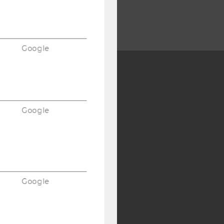
Google
Y:
SB
AMBA
Google
Google