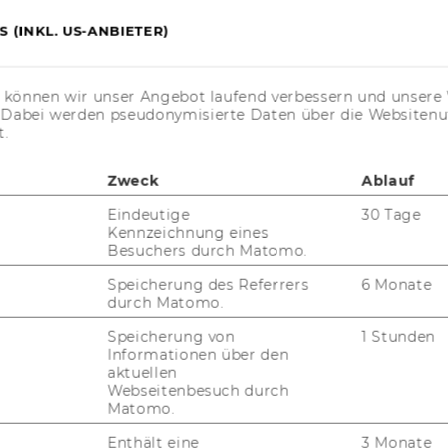
WU
FORSCHUNGSPORTAL
 (INKL. US-ANBIETER)
ST
FORSCHENDE
s können wir unser Angebot laufend verbessern und unsere 
IMPACT DER FORSCHUNG
. Dabei werden pseudonymisierte Daten über die Website
AL
t.
ORGANISATION DER
FORSCHUNG
Zweck
Ablauf
PR
FORSCHUNGSINFRASTRUKTUR
Eindeutige
30 Tage
Kennzeichnung eines
MI
Besuchers durch Matomo.
Speicherung des Referrers
6 Monate
UN
durch Matomo.
Speicherung von
1 Stunden
Informationen über den
aktuellen
Webseitenbesuch durch
Matomo.
Enthält eine
3 Monate