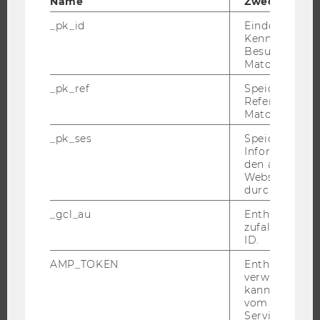
Name
Zweck
WIRTSCHAFT UND GESELLSCHAFT
_pk_id
Eindeutige
CAMPUS
Kennzeichnun
Besuchers du
NEWS
Matomo.
EVENTS ARCHIV
_pk_ref
Speicherung 
EVENTS
Referrers dur
Matomo.
WU FOUNDATION
_pk_ses
Speicherung 
Informatione
den aktuellen
Webseitenbe
JOBS
durch Matom
JOBS
_gcl_au
Enthält eine
zufallsgenerie
JOBPORTAL
ID.
RESEARCH CAREER
AMP_TOKEN
Enthält ein To
WELCOME SERVICES
verwendet we
kann, um eine
JOBS MIT WU-STUDIUM
vom AMP-Clie
KARRIEREKONTAKTE AN DER WU
Service abzur