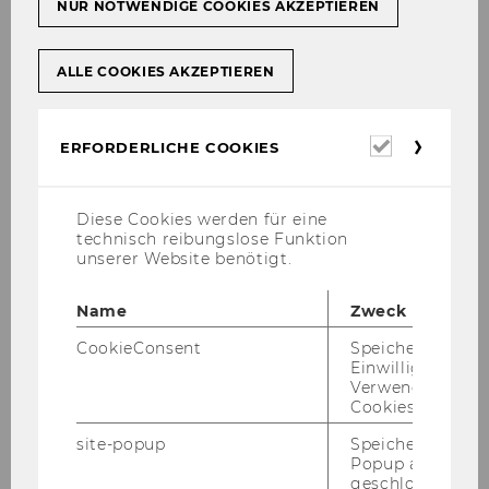
NUR NOTWENDIGE COOKIES AKZEPTIEREN
punkt gilt:
ALLE COOKIES AKZEPTIEREN
Glei­cher An­mel­de­be­ginn für alle Lehr­
ver­an­stal­tun­gen
Erforderl
Das An­mel­deen­de kann je nach Ter­min
ERFORDERLICHE COOKIES
Cookies
der ers­ten LV-​Einheit va­ri­ie­ren.
Diese Cookies werden für eine
technisch reibungslose Funktion
Bitte be­den­ken Sie beim Fest­le­gen der An­mel­
unserer Website benötigt.
de­zeit­räu­me, dass die Lehr­or­ga­ni­sa­ti­on diese
nach be­stimm­ten Vor­ga­ben kon­trol­liert und
Name
Zweck
ko­or­di­niert. Wir sind be­müht, uns an Ihre Vor­
ga­ben zu hal­ten, ein Ein­grei­fen un­se­rer­seits er­
CookieConsent
Speichert Ihre
Einwilligung zur
folgt, um für die Stu­die­ren­den eine mög­lichst
Verwendung vo
faire An­mel­dung zu er­mög­li­chen.
Cookies.
site-popup
Speichert ob ein
Popup ausgefüll
Ach­tung!
geschlossen wur