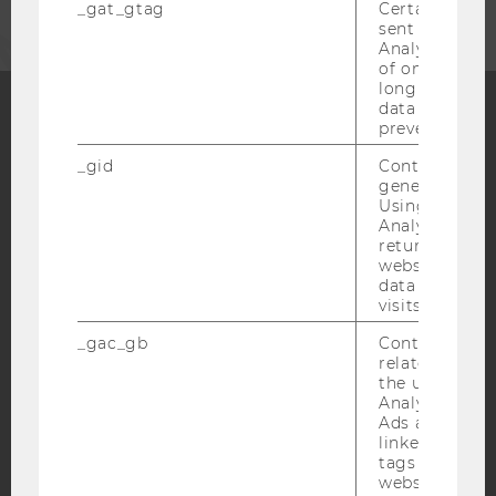
_gat_gtag
Certain data i
sent to Googl
Analytics a 
of once per m
long as it is s
data transfers
prevented.
Facebook
Instagram
Blog
_gid
Contains a r
generated use
Using this ID
Analytics can
YouTube
Newsletter
Bluesky
returning use
website and 
data from pre
visits.
_gac_gb
Contains cam
related infor
IMPRESSUM
the user. If G
Analytics and
BARRIEREFREIHEITSERKLÄRUNG WEBSEITE
Ads accounts 
DATENSCHUTZERKLÄRUNG
linked, the co
tags on the G
DATENSCHUTZERKLÄRUNG SOCIAL MEDIA
website read 