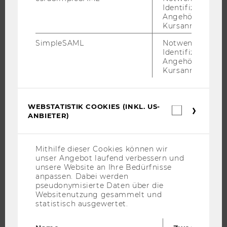
ANGEBOTE FÜR SCHULEN UND STUDIENINTERESSIERTE
Identifizierung 
Angehörige/r für
STUDENT CLUBS
Kursanmeldung.
SimpleSAML
Notwendig zur
Identifizierung 
Angehörige/r für
FORSCHUNG
Kursanmeldung.
FORSCHUNGSPORTAL
FORSCHENDE
WEBSTATISTIK COOKIES (INKL. US-
Webstatis
IMPACT DER FORSCHUNG
ANBIETER)
Cookies
(inkl.
ORGANISATION DER FORSCHUNG
US-
FORSCHUNGSINFRASTRUKTUR
Anbieter)
Mithilfe dieser Cookies können wir
unser Angebot laufend verbessern und
unsere Website an Ihre Bedürfnisse
anpassen. Dabei werden
pseudonymisierte Daten über die
UNIVERSITÄT
Websitenutzung gesammelt und
statistisch ausgewertet.
ÜBER DIE WU
ORGANISATION