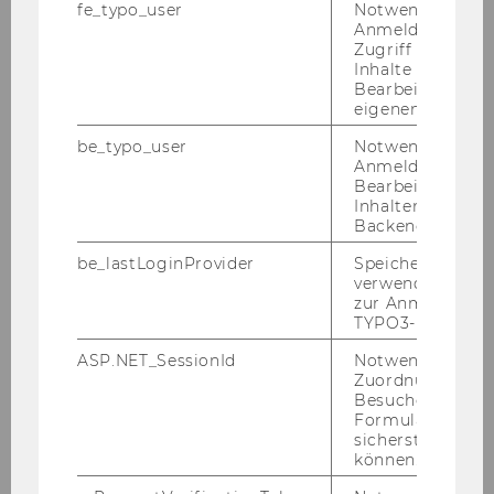
fe_typo_user
Notwendig für d
nicht mehr zu ver­än­dern.
Anmeldung und
Zugriff auf gesc
Inhalte oder zur
Bearbeitung des
eigenen Profils.
be_typo_user
Notwendig für d
LV-Ankündigung
Anmeldung und
Bearbeitung von
Inhalten im TYP
Backend.
Lehrplanung
be_lastLoginProvider
Speichert die zul
verwendete Met
zur Anmeldung f
An-/Abmeldezeiträume
TYPO3-Backend.
Studienbeschleunigung
ASP.NET_SessionId
Notwendig, um 
Zuordnung von
Besucher zu
Spezialisierungen in den Bachelorstudien
Formulareingab
sicherstellen zu
können.
Infosammlung