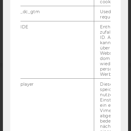
cookie.
DATENSCHUTZERKLÄRUNG
STUDIENBEWERBER*INNEN UND STUDIERENDE
_dc_gtm
Used to throt
request rate.
COOKIE EINSTELLUNGEN
IDE
Enthält eine
Barrierefreiheitserklärung
zufallsgenerie
ID. Anhand di
Webseite
kann Google 
über verschie
Websites
domainübergr
wiedererkenn
personalisiert
Werbung auss
ACCREDITED BY:
player
Dieses Cooki
speichert
EQUIS
AACSB
nutzerspezifi
Einstellungen
ein eingebett
Vimeo-Video
abgespielt wi
bedeutet, das
AMBA
nächsten Ans