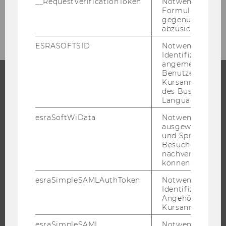
__RequestVerificationToken
Notwendig, um 
Formulareingab
Global Mindset
gegenüber Angri
abzusichern.
ESRASOFTSID
Notwendig zur
Identifizierung 
angemeldeten
Benutzers im
Kursanmeldung
des Business
STUDIUM
Language Center
WARUM WU?
esraSoftWiData
Notwendig um
ausgewählte Sp
BACHELOR
und Sprachkurse
MASTER
Besuchers
nachverfolgen z
DOKTORAT / PHD
können.
EXECUTIVE EDUCATION
esraSimpleSAMLAuthToken
Notwendig zur
BEWERBUNG UND ZULASSUNG
Identifizierung 
Angehörige/r für
INFORMATIONEN FÜR STUDIERENDE
Kursanmeldung.
INTERNATIONALE UND INCOMING EXCHANGE STUDIERENDE
esraSimpleSAML
Notwendig zur