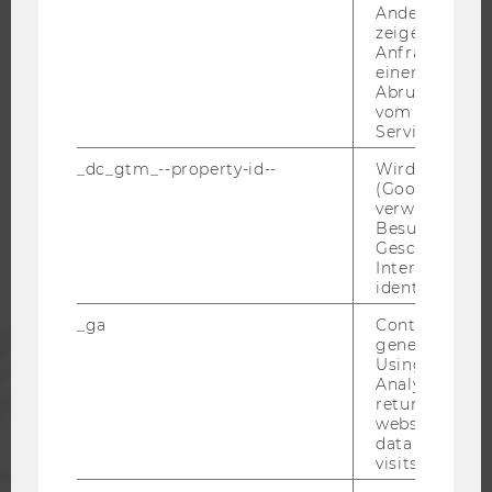
Andere mögli
KARRIERENETZWERKE AN DER WU
zeigen Opt-ou
Anfrage im G
einen Fehler 
Abrufen einer
vom AMP Clie
Service an.
WU COMMUNITY
_dc_gtm_--property-id--
Wird von Dou
(Google Tag 
STUDIERENDE
verwendet, u
Besucher nach
Geschlecht o
Interessen zu
ALUMNI
identifizieren.
_ga
Contains a r
PRESSE
generated use
Using this ID
Analytics can
MITARBEITENDE
returning use
website and 
data from pre
visits.
UNTERNEHMEN