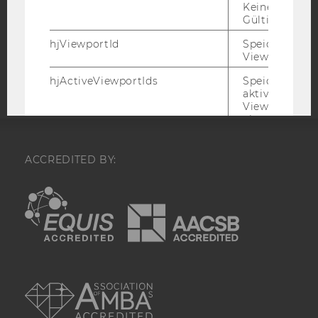
COOKIE EINSTELLUNGEN
Keine explizit
Gültigkeitsda
Barrierefreiheitserklärung
hjViewportId
Speichert Ben
Viewport-Deta
Webseite
hjActiveViewportIds
Speichert die
aktiven Benut
Viewports. Sp
einen
expirationTi
der zur Valid
aktiver Ansic
ACCREDITED BY:
bei der
Skriptinitiali
EQUIS
AACSB
verwendet wir
_hjSession_
Enthält die ak
Sitzungsdaten.
sicher, dass
nachfolgende
AMBA
im Sitzungsfe
gleichen Sitz
zugeordnet w