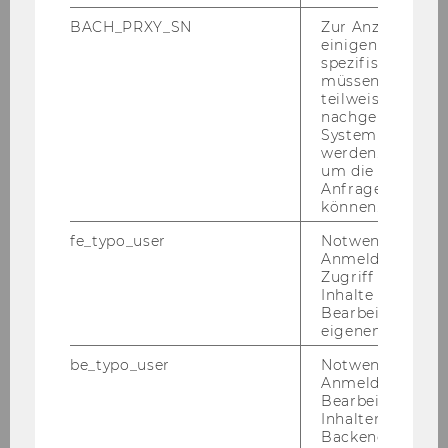
Ree­de­rei­en mit Zu­ge­ständ­nis­sen.“
BACH_PRXY_SN
Zur Anzeige von
einigen WU-
spezifischen Inh
Kom­pro­miss­lö­sung mit wenig
müssen Informa
teilweise von
Ver­än­de­rung
nachgelagerten
System abgefra
werden. Notwen
Denn trotz in­ten­si­ver For­de­run­gen, die Kreuz­
um die Antwort 
fahrt­schif­fe aus der La­gu­ne Ve­ne­digs hin zu
Anfrage zuordne
können.
einem Fracht­ha­fen au­ßer­halb zu ver­ban­nen,
brach­te das Er­geb­nis der Dis­kus­sio­nen nur
fe_typo_user
Notwendig für d
wenig Ver­än­de­run­gen. „Der Ver­kehr be­son­ders
Anmeldung und
Zugriff auf gesc
gro­ßer Kreuz­fahrt­schif­fe in der La­gu­ne soll­te um
Inhalte oder zur
ein Drit­tel re­du­ziert und teil­wei­se auf an­de­re
Bearbeitung des
Häfen au­ßer­halb um­ge­lei­tet wer­den“, so Del­
eigenen Profils.
mest­ri, „Durch ihr ‚Ent­ge­gen­kom­men‘ und ihre
be_typo_user
Notwendig für d
Un­ter­stüt­zungs­an­ge­bo­te an die Re­gie­rung
Anmeldung und
konn­te die Kreuz­fahrt­in­dus­trie ver­hin­dern, dass
Bearbeitung von
Inhalten im TYP
der Schiffs­weg zur Piaz­za San Marco und durch
Backend.
das his­to­ri­sche Zen­trum Ve­ne­digs ge­schlos­sen