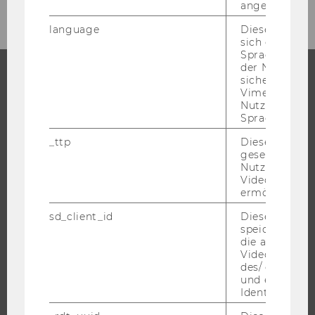
angemeldet h
NACH
language
Dieses Cooki
KATEGORIE
sich die
"STRATEGIE"
Spracheinstel
der Nutzer*in
sichergestellt
Vimeo in der
STUDIUM
Nutzer ausge
Sprache ersch
WARUM WU?
_ttp
Dieser Cookie
BACHELOR
gesetzt, um d
MASTER
Nutzung des 
Videoplayers 
DOKTORAT / PHD
ermöglichen
EXECUTIVE EDUCATION
sd_client_id
Dieses Cooki
BEWERBUNG UND ZULASSUNG
speichert Dat
die aktuellen
INFORMATIONEN FÜR STUDIERENDE
Videoeinstell
des/ der Benu
INTERNATIONALE UND INCOMING EXCHANGE STUDIERENDE
und einen per
ANGEBOTE FÜR SCHULEN UND STUDIENINTERESSIERTE
Identifikatio
STUDENT CLUBS