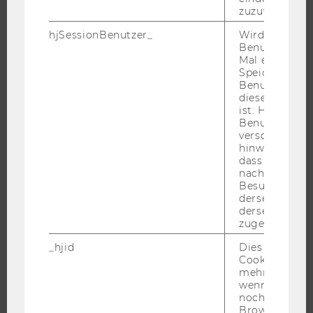
CAMPUS
zuzuweisen
NEWS
hjSessionBenutzer_
Wird gesetzt,
EVENTS ARCHIV
Benutzer zum
Mal eine Seite
EVENTS
Speichert die 
WU FOUNDATION
Benutzer-ID, d
diese Seite e
ist. Hotjar ver
Benutzer nich
verschiedene
JOBS
hinweg.Stellt 
dass Daten v
JOBS
nachfolgende
Besuchen auf
JOBPORTAL
derselben We
derselben Ben
RESEARCH CAREER
zugeordnet w
WELCOME SERVICES
_hjid
Dies ist ein al
JOBS MIT WU-STUDIUM
Cookie, das wi
mehr setzen, 
KARRIEREKONTAKTE AN DER WU
wenn ein Benu
KARRIERENETZWERKE AN DER WU
noch in sein
Browser hat,