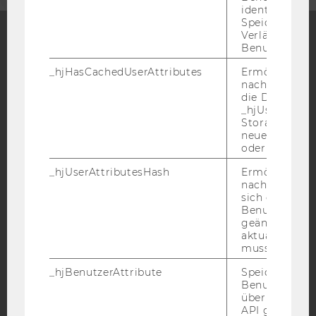
identifizieren.
Speicherdaue
Verlängert sic
Benutzeraktivi
Facebook
Instagram
Blog
_hjHasCachedUserAttributes
Ermöglicht e
nachzuvollzie
die Daten in
_hjUserAttrib
YouTube
Newsletter
Bluesky
Storage auf 
neuesten Stan
oder nicht.
_hjUserAttributesHash
Ermöglicht e
nachzuvollzie
sich ein
IMPRESSUM
Benutzerattri
geändert hat
BARRIEREFREIHEITSERKLÄRUNG WEBSEITE
aktualisiert 
DATENSCHUTZERKLÄRUNG
muss.
DATENSCHUTZERKLÄRUNG SOCIAL MEDIA
_hjBenutzerAttribute
Speichert
Benutzerattri
DATENSCHUTZERKLÄRUNG
über die Hotja
STUDIENBEWERBER*INNEN UND STUDIERENDE
API gesendet