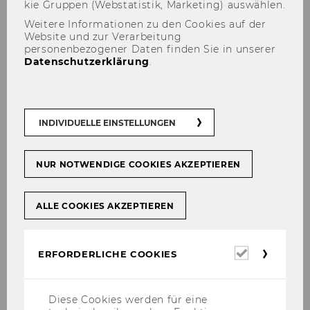
kie Grup­pen (Web­sta­tis­tik, Mar­ke­ting) aus­wäh­len.
Weitere Informationen zu den Cookies auf der
Der star­ke Wel­len­gang, den die gro­ßen Kreuz­
Website und zur Verarbeitung
fahrt­schif­fe bei der Ein­fahrt in Ve­ne­dig im Kanal
personenbezogener Daten finden Sie in unserer
Datenschutzerklärung
.
von Gi­u­dec­ca ver­ur­sach­ten, wurde in den ver­
gan­ge­nen Jah­ren für die La­gu­nen­stadt mas­siv
zum Pro­blem. Kol­li­sio­nen mit an­de­ren Schif­fen,
be­schä­dig­te An­le­ge­stel­len und auch Ver­letz­te
INDIVIDUELLE EINSTELLUNGEN
waren die Folge. Zudem ar­gu­men­tie­ren Um­
welt­schutz­or­ga­ni­sa­tio­nen seit vie­len Jah­ren,
dass auch das öko­lo­gi­sche Gleich­ge­wicht der
NUR NOTWENDIGE COOKIES AKZEPTIEREN
La­gu­ne durch die um­welt­be­las­ten­den Crui­ses
in Ge­fahr seien. Ob­wohl auch Po­li­ti­ke­rIn­nen–
ALLE COOKIES AKZEPTIEREN
wie auch Ve­ne­digs Bür­ger­meis­ter – in der Ver­
gan­gen­heit harte Maß­nah­men for­der­ten, fah­ren
die Schif­fe noch immer in die La­gu­ne und wer­
Erforderl
ERFORDERLICHE COOKIES
ben mit dem ein­zig­ar­ti­gen Blick über den Mar­
Cookies
kus­platz.
Diese Cookies werden für eine