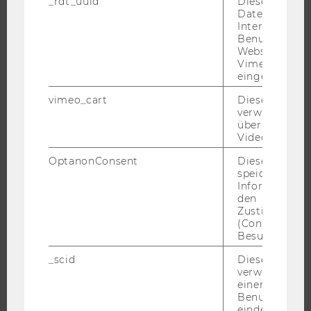
_rdt_uuid
Dieses Cooki
Daten über di
Interaktionen
Benutzer*inne
Websites, auf
FORSCHUNG
Vimeo-Video
eingebettet is
FORSCHUNGSPORTAL
vimeo_cart
Dieses Cookie
FORSCHENDE
verwendet, u
IMPACT DER FORSCHUNG
überprüfen, wi
Video abgespi
ORGANISATION DER FORSCHUNG
OptanonConsent
Dieses Cooki
FORSCHUNGSINFRASTRUKTUR
speichert
Informatione
den
Zustimmungs
(Consent) ein
UNIVERSITÄT
Besuchers.
ÜBER DIE WU
_scid
Dieses Cookie
verwendet, u
ORGANISATION
einem/einer
WIRTSCHAFT UND GESELLSCHAFT
Benutzer*in e
eindeutige ID