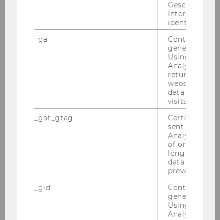
Geschlecht o
Über Giu­sep­pe Del­mest­ri
Interessen zu
identifizieren.
_ga
Contains a r
generated use
Using this ID
Analytics can
returning use
website and 
data from pre
visits.
_gat_gtag
Certain data i
sent to Googl
Analytics a 
of once per m
long as it is s
data transfers
prevented.
_gid
Contains a r
generated use
Using this ID
Analytics can