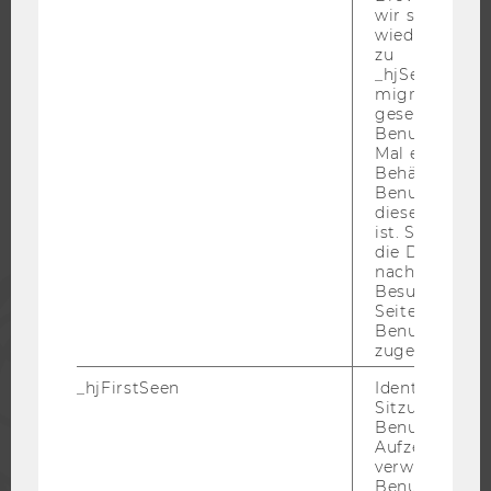
wir seinen We
wiederverwen
zu
_hjSessionUser
WU COMMUNITY
migrieren. Wi
gesetzt, wenn
Benutzer zum
STUDIERENDE
Mal eine Seite
Behält die Hot
Benutzer-ID be
diese Seite e
ALUMNI
ist. Stellt sic
die Daten von
nachfolgende
PRESSE
Besuchen der
Seite derselb
Benutzer-ID
MITARBEITENDE
zugeordnet w
_hjFirstSeen
Identifiziert d
Sitzung eines
UNTERNEHMEN
Benutzers. Wi
Aufzeichnungs
verwendet, u
Benutzersitz