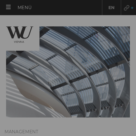
HAUPTMENÜ
MENÜ
EN
ÖFFNEN
MANAGEMENT