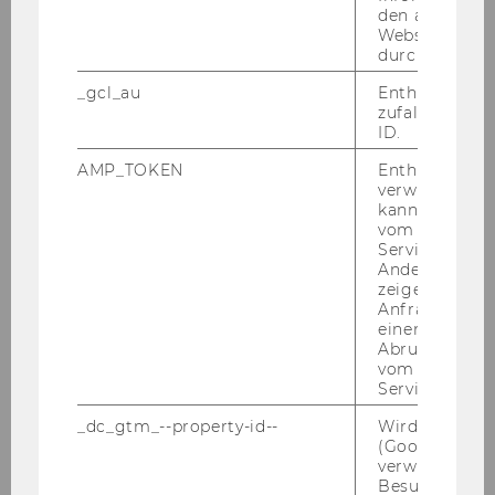
wird.“ Trotz klei­ner Ein­bu­ßen bleibt der Hafen
den aktuellen
Webseitenbe
größ­ten­teils für die Kreuz­fahrt­schif­fe zu­gäng­
durch Matom
lich.
_gcl_au
Enthält eine
„Nicht nur Ve­ne­dig, auch an­de­re Stät­ten des
zufallsgenerie
UNESCO Welt­kul­tur­er­bes, aber auch un­se­re
ID.
Natur sind durch der­ar­ti­ge Dy­na­mi­ken in Ge­
AMP_TOKEN
Enthält ein To
fahr“, er­klärt der Stu­di­en­au­tor, „Un­se­re Ana­ly­se
verwendet we
zeigt deut­lich, wie ein­fach große In­dus­trien po­li­
kann, um eine
vom AMP-Clie
ti­sche Ent­schei­dun­gen be­ein­flus­sen kön­nen,
Service abzur
wenn Po­li­ti­ke­rin­nen und Po­li­ti­ker nicht hun­dert­
Andere mögli
pro­zen­tig klare Po­si­tio­nen ver­tre­ten. Bei am­bi­va­
zeigen Opt-ou
Anfrage im G
len­ten po­li­ti­schen State­ments und der­ar­ti­gen
einen Fehler 
‚Kom­pro­mis­sen‘ heißt es auch für die Be­völ­ke­
Abrufen einer
rung, auf­merk­sam zu sein.“
vom AMP Clie
Service an.
_dc_gtm_--property-id--
Wird von Dou
ZUR STU­DIE
(Google Tag 
verwendet, u
Besucher nach