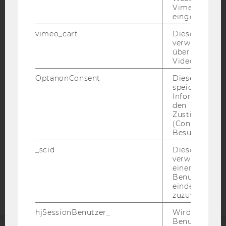
Vimeo-Video
eingebettet is
vimeo_cart
Dieses Cookie
verwendet, u
IMPRESSUM
überprüfen, wi
Video abgespi
BARRIEREFREIHEITSERKLÄRUNG WEBSEITE
OptanonConsent
Dieses Cooki
DATENSCHUTZERKLÄRUNG
speichert
DATENSCHUTZERKLÄRUNG SOCIAL MEDIA
Informatione
den
DATENSCHUTZERKLÄRUNG
Zustimmungs
STUDIENBEWERBER*INNEN UND STUDIERENDE
(Consent) ein
Besuchers.
COOKIE EINSTELLUNGEN
_scid
Dieses Cookie
verwendet, u
Barrierefreiheitserklärung
einem/einer
Webseite
Benutzer*in e
eindeutige ID
zuzuweisen
hjSessionBenutzer_
Wird gesetzt,
Benutzer zum