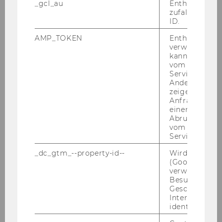
_gcl_au
Enthält eine
me­tho­disch neue An­satz­punk­te für die Er­for­
zufallsgenerie
schung von In­te­gri­tät und mög­li­che Maß­nah­
ID.
men zur Kor­rup­ti­ons­prä­ven­ti­on im öf­fent­li­chen
AMP_TOKEN
Enthält ein To
Sek­tor“, so Wil­lems.
verwendet we
kann, um eine
vom AMP-Clie
De­tail­lier­te Stu­di­en­ergeb­nis­se
Service abzur
Andere mögli
zeigen Opt-ou
Schmid, Mo­ritz, Wil­lems, Jur­gen (2026): AI for in­
Anfrage im G
einen Fehler 
te­gri­ty: Pre­dic­ting pu­blic ser­vants' su­s­cep­ti­bi­li­ty
Abrufen einer
to cor­rup­ti­on via su­per­vi­sed ma­chi­ne lear­ning.
vom AMP Clie
In: Go­vernment In­for­ma­ti­on Quar­ter­ly (2026).
Service an.
Ver­füg­bar unter:
_dc_gtm_--property-id--
Wird von Dou
https://doi.org/10.1016/j.giq.2026.102158
(Google Tag 
verwendet, u
Besucher nach
Geschlecht o
ZURÜCK ZUR ÜBERSICHT
Interessen zu
identifizieren.