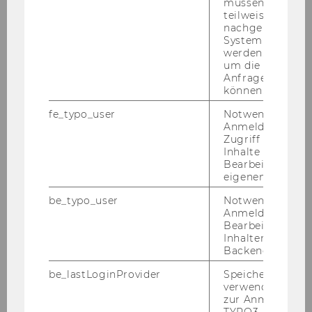
müssen Informa
teilweise von
KI-​Modelle
nachgelagerten
System abgefra
werden. Notwen
um die Antwort 
Anfrage zuordne
können.
fe_typo_user
Notwendig für d
Anmeldung und
Zugriff auf gesc
Inhalte oder zur
Bearbeitung des
eigenen Profils.
be_typo_user
Notwendig für d
Anmeldung und
Bearbeitung von
Inhalten im TYP
Backend.
Dr. Mo­ritz Schmid, In­sti­tu­te for Pu­blic Ma­nage­
be_lastLoginProvider
Speichert die zul
ment and Go­ver­nan­ce
verwendete Met
zur Anmeldung f
© Lars Ternes