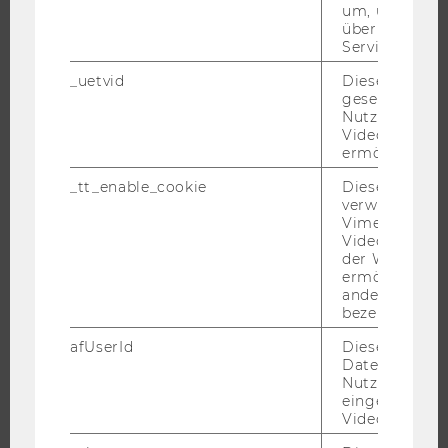
um, um gülti
ORGANISATION DER FORSCHUNG
über die Nutz
Service zu s
FORSCHUNGSINFRASTRUKTUR
_uetvid
Dieses Cookie
gesetzt, um d
Nutzung des 
UNIVERSITÄT
Videoplayers 
ermöglichen
ÜBER DIE WU
_tt_enable_cookie
Dieses Cookie
verwendet, u
ORGANISATION
Vimeo-
WIRTSCHAFT UND GESELLSCHAFT
Videoeinbett
der WU-Websi
CAMPUS
ermöglichen 
NEWS
andere nicht 
bezeichnete 
EVENTS ARCHIV
afUserId
Dieses Cooki
EVENTS
Daten von
WU FOUNDATION
Nutzer*innen,
eingebettete
Videos intera