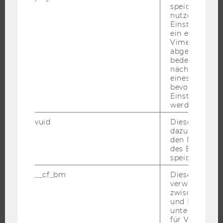
speichert
BACHELOR
nutzerspezifi
Einstellungen
MASTER
ein eingebett
DOKTORAT / PHD
Vimeo-Video
abgespielt wi
EXECUTIVE EDUCATION
bedeutet, das
BEWERBUNG UND ZULASSUNG
nächsten Ans
eines Vimeo-V
INFORMATIONEN FÜR STUDIERENDE
bevorzugten
Einstellungen
INTERNATIONALE UND INCOMING EXCHANGE STUDIERENDE
werden.
ANGEBOTE FÜR SCHULEN UND STUDIENINTERESSIERTE
vuid
Dieser Cookie
STUDENT CLUBS
dazu eingeset
den Nutzungs
des Benutzers
speichern.
FORSCHUNG
__cf_bm
Dieses Cookie
verwendet, u
FORSCHUNGSPORTAL
zwischen Men
und Bots zu
FORSCHENDE
unterscheiden.
IMPACT DER FORSCHUNG
für Vimeo no