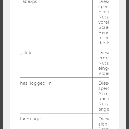
_abexps
Dieses Cooki
JOBS
speichert get
Einstellungen
Nutzer*in, zB.
JOBS
voreingestell
JOBPORTAL
Sprache, Regi
Benutzernam
RESEARCH CAREER
Interaktionsd
WELCOME SERVICES
der Nutzer*in
JOBS MIT WU-STUDIUM
_clck
Dieses Cooki
ermöglicht di
KARRIEREKONTAKTE AN DER WU
Nutzung des
KARRIERENETZWERKE AN DER WU
eingebettete
Video Players
has_logged_in
Dieses Cooki
speichert
Anmeldeinfo
WU COMMUNITY
und ob sich de
Nutzer*in jem
angemeldet h
STUDIERENDE
language
Dieses Cooki
sich die