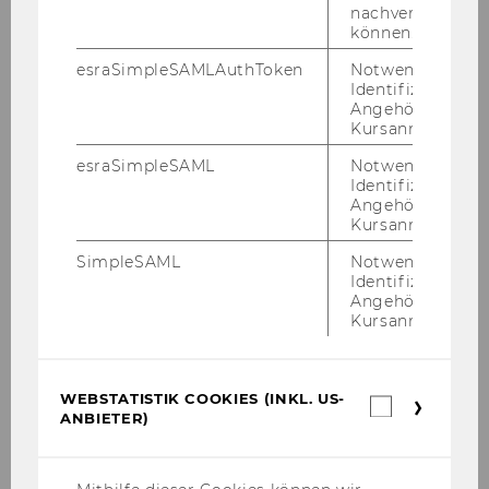
re KI
nachverfolgen z
können.
esraSimpleSAMLAuthToken
Notwendig zur
Identifizierung 
Angehörige/r für
Kursanmeldung.
esraSimpleSAML
Notwendig zur
Identifizierung 
Angehörige/r für
Kursanmeldung.
SimpleSAML
Notwendig zur
Identifizierung 
Angehörige/r für
Kursanmeldung.
WEBSTATISTIK COOKIES (INKL. US-
Webstatis
ANBIETER)
Cookies
(inkl.
US-
Anbieter)