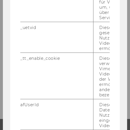
für Vimeo no
um, um gülti
über die Nutz
Aktuelles/Events
Service zu s
_uetvid
Dieses Cookie
Archiv
gesetzt, um d
Nutzung des 
Videoplayers 
ermöglichen
Team
_tt_enable_cookie
Dieses Cookie
verwendet, u
Forschung
Vimeo-
Videoeinbett
Lehre
der WU-Websi
ermöglichen 
andere nicht 
Kontakt
bezeichnete 
afUserId
Dieses Cooki
Daten von
Nutzer*innen,
eingebettete
Videos intera