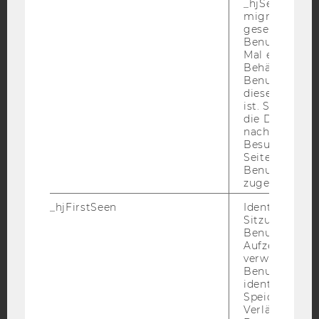
_hjSessionUser
migrieren. Wi
gesetzt, wenn
YouTube
Newsletter
Bluesky
Benutzer zum
Mal eine Seite
Behält die Hot
Benutzer-ID be
diese Seite e
ist. Stellt sic
die Daten von
IMPRESSUM
nachfolgende
Besuchen der
BARRIEREFREIHEITSERKLÄRUNG WEBSEITE
Seite derselb
Benutzer-ID
DATENSCHUTZERKLÄRUNG
zugeordnet w
DATENSCHUTZERKLÄRUNG SOCIAL MEDIA
_hjFirstSeen
Identifiziert d
DATENSCHUTZERKLÄRUNG
Sitzung eines
STUDIENBEWERBER*INNEN UND STUDIERENDE
Benutzers. Wi
Aufzeichnungs
COOKIE EINSTELLUNGEN
verwendet, u
Benutzersitz
identifizieren.
Barrierefreiheitserklärung
Speicherdaue
Webseite
Verlängert sic