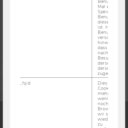
Benutzer zum
Mal eine Seite
STUDIERENDE
Speichert die 
Benutzer-ID, d
diese Seite e
ALUMNI
ist. Hotjar ver
Benutzer nich
verschiedene
hinweg.Stellt 
PRESSE
dass Daten v
nachfolgende
Besuchen auf
MITARBEITENDE
derselben We
derselben Ben
zugeordnet w
UNTERNEHMEN
_hjid
Dies ist ein al
Cookie, das wi
mehr setzen, 
wenn ein Benu
noch in sein
Browser hat,
wir seinen We
wiederverwen
Facebook
Instagram
Blog
zu