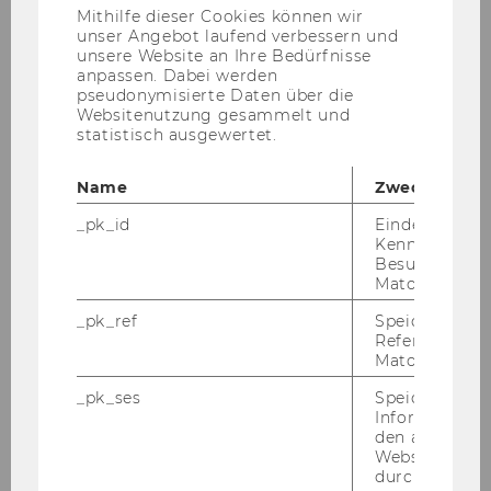
StartClim Förderung für Teresa Weber
Anbieter)
Mithilfe dieser Cookies können wir
unser Angebot laufend verbessern und
Das Pro­jekt „De­mo­kra­ti­sche In­no­va­tio­nen im
unsere Website an Ihre Bedürfnisse
Kli­ma­wan­del: Ak­zep­tanz und Rechts­si­cher­heit
anpassen. Dabei werden
für ge­rech­te Trans­for­ma­ti­ons­pro­zes­se“ wird
pseudonymisierte Daten über die
Websitenutzung gesammelt und
von Start­Clim ge­för­dert.
statistisch ausgewertet.
Name
Zweck
_pk_id
Eindeutige
Kennzeichnun
Besuchers du
Matomo.
_pk_ref
Speicherung 
Referrers dur
Matomo.
_pk_ses
Speicherung 
Informatione
den aktuellen
Webseitenbe
23. Dezember 2025
durch Matom