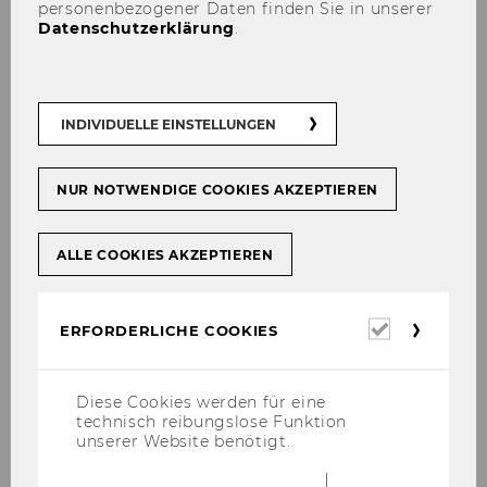
personenbezogener Daten finden Sie in unserer
Datenschutzerklärung
.
INDIVIDUELLE EINSTELLUNGEN
NUR NOTWENDIGE COOKIES AKZEPTIEREN
ALLE COOKIES AKZEPTIEREN
Erforderl
ERFORDERLICHE COOKIES
08. Mai 2026
Cookies
Online-Beteiligung zur Diskussion über
die Weiterentwicklung der Demokratie in
Diese Cookies werden für eine
Wien
technisch reibungslose Funktion
unserer Website benötigt.
Alle Wie­ner:innen sind ein­ge­la­den, sich vom
8.5. bis 30.6. on­line am Pro­jekt „Wie­ner De­mo­