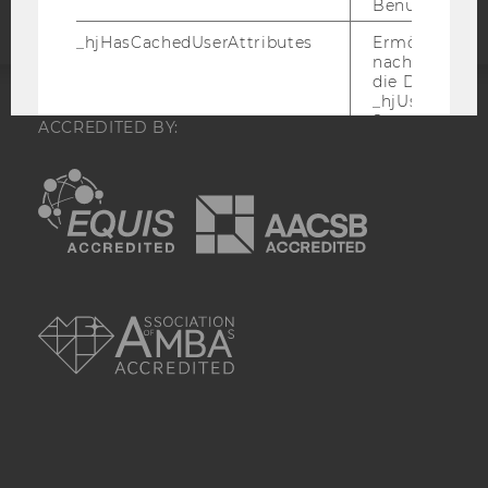
Benutzeraktivi
_hjHasCachedUserAttributes
Ermöglicht e
nachzuvollzie
die Daten in
_hjUserAttrib
Storage auf 
ACCREDITED BY:
neuesten Stan
oder nicht.
EQUIS
AACSB
_hjUserAttributesHash
Ermöglicht e
nachzuvollzie
sich ein
Benutzerattri
geändert hat
AMBA
aktualisiert 
muss.
_hjBenutzerAttribute
Speichert
Benutzerattri
über die Hotja
API gesendet
Keine explizit
Gültigkeitsda
hjViewportId
Speichert Ben