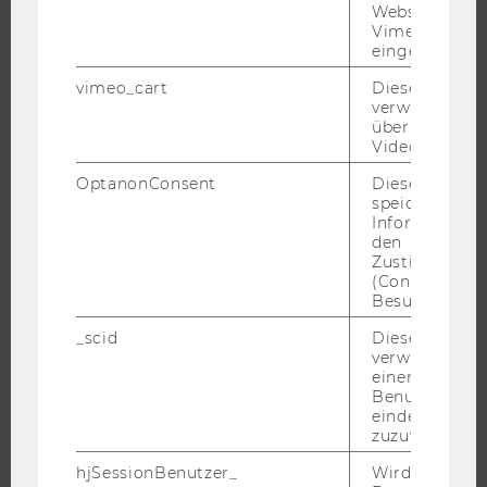
WU FOUNDATION
Websites, auf
Vimeo-Video
eingebettet is
vimeo_cart
Dieses Cookie
JOBS
verwendet, u
überprüfen, wi
Video abgespi
JOBS
JOBPORTAL
OptanonConsent
Dieses Cooki
speichert
RESEARCH CAREER
Informatione
den
WELCOME SERVICES
Zustimmungs
JOBS MIT WU-STUDIUM
(Consent) ein
Besuchers.
KARRIEREKONTAKTE AN DER WU
_scid
Dieses Cookie
KARRIERENETZWERKE AN DER WU
verwendet, u
einem/einer
Benutzer*in e
eindeutige ID
zuzuweisen
WU COMMUNITY
hjSessionBenutzer_
Wird gesetzt,