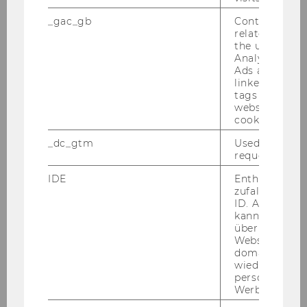
12. Dezember 2025
_gac_gb
Contains cam
WU Star Journal Awards
related infor
Mit­glie­der des For­schungs­in­sti­tuts er­hiel­ten
the user. If G
Analytics and
WU Star Jour­nal Awards für her­aus­ra­gen­de
Ads accounts 
For­schungs­pu­bli­ka­tio­nen.
linked, the co
tags on the G
website read 
cookie.
_dc_gtm
Used to throt
request rate.
IDE
Enthält eine
zufallsgenerie
ID. Anhand di
kann Google 
über verschie
Websites
domainübergr
wiedererkenn
personalisiert
Werbung auss
02. Dezember 2025