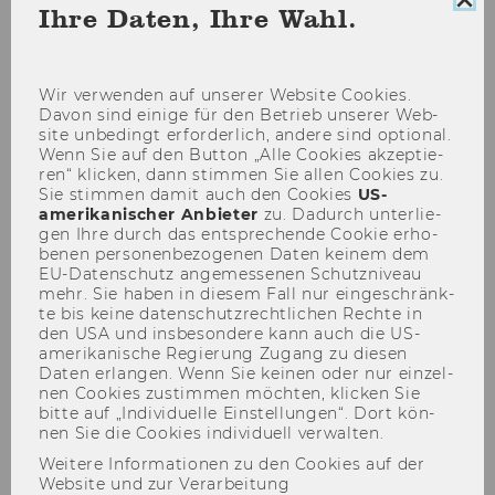
Coo
Ihre Daten, Ihre Wahl.
Con
sch
Wir ver­wen­den auf un­se­rer Web­site Coo­kies.
Davon sind ei­ni­ge für den Be­trieb un­se­rer Web­
site un­be­dingt er­for­der­lich, an­de­re sind op­tio­nal.
Wenn Sie auf den But­ton „Alle Coo­kies ak­zep­tie­
ren“ kli­cken, dann stim­men Sie allen Coo­kies zu.
Sie stim­men damit auch den Coo­kies
US-​
amerikanischer An­bie­ter
zu. Da­durch un­ter­lie­
gen Ihre durch das ent­spre­chen­de Coo­kie er­ho­
be­nen per­so­nen­be­zo­ge­nen Daten kei­nem dem
EU-​Datenschutz an­ge­mes­se­nen Schutz­ni­veau
mehr. Sie haben in die­sem Fall nur ein­ge­schränk­
te bis keine da­ten­schutz­recht­li­chen Rech­te in
den USA und ins­be­son­de­re kann auch die US-​
amerikanische Re­gie­rung Zu­gang zu die­sen
02. Juni 2026
Daten er­lan­gen. Wenn Sie kei­nen oder nur ein­zel­
nen Coo­kies zu­stim­men möch­ten, kli­cken Sie
Wir gratulieren zur Professur!
bitte auf „In­di­vi­du­el­le Ein­stel­lun­gen“. Dort kön­
Te­re­sa Weber hat mit 1. Juni die Uni­ver­si­täts­
nen Sie die Coo­kies in­di­vi­du­ell ver­wal­ten.
pro­fes­sur für Öf­fent­li­ches Recht an der TU
Weitere Informationen zu den Cookies auf der
Website und zur Verarbeitung
Wien an­ge­tre­ten.