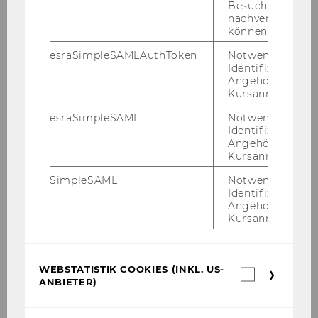
of Oxford
Besuchers
nachverfolgen z
Bir­git Hol­laus wurde in das Vi­si­ting Re­se­ar­cher
können.
Pro­gram­me des Bo­na­vero In­sti­tu­te of Human
esraSimpleSAMLAuthToken
Notwendig zur
Rights an der Uni­ver­si­ty of Ox­ford auf­ge­nom­
Identifizierung 
men.
Angehörige/r für
Kursanmeldung.
esraSimpleSAML
Notwendig zur
Identifizierung 
Angehörige/r für
Kursanmeldung.
SimpleSAML
Notwendig zur
Identifizierung 
Angehörige/r für
Kursanmeldung.
WEBSTATISTIK COOKIES (INKL. US-
Webstatis
ANBIETER)
Cookies
(inkl.
27. Jänner 2026
US-