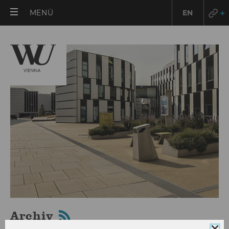
HAUPTMENÜ
MENÜ
EN
ÖFFNEN
Archiv