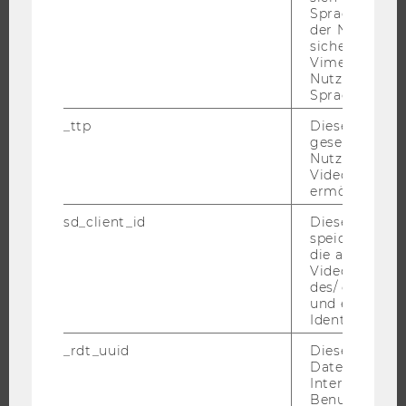
FORSCHUNGSPORTAL
Spracheinstel
der Nutzer*in
FORSCHENDE
sichergestellt
Vimeo in der
IMPACT DER FORSCHUNG
Nutzer ausge
ORGANISATION DER FORSCHUNG
Sprache ersch
FORSCHUNGSINFRASTRUKTUR
_ttp
Dieser Cookie
gesetzt, um d
Nutzung des 
Videoplayers 
ermöglichen
UNIVERSITÄT
sd_client_id
Dieses Cooki
ÜBER DIE WU
speichert Dat
die aktuellen
ORGANISATION
Videoeinstell
WIRTSCHAFT UND GESELLSCHAFT
des/ der Benu
und einen per
CAMPUS
Identifikatio
NEWS
_rdt_uuid
Dieses Cooki
EVENTS ARCHIV
Daten über di
Interaktionen
EVENTS
Benutzer*inne