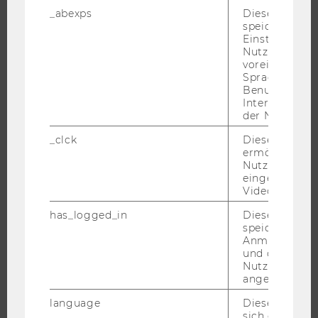
_abexps
Dieses Cooki
STUDIUM
speichert get
Einstellungen
WARUM WU?
Nutzer*in, zB.
voreingestell
BACHELOR
Sprache, Regi
Benutzernam
MASTER
Interaktionsd
DOKTORAT / PHD
der Nutzer*in
EXECUTIVE EDUCATION
_clck
Dieses Cooki
ermöglicht di
BEWERBUNG UND ZULASSUNG
Nutzung des
INFORMATIONEN FÜR STUDIERENDE
eingebettete
Video Players
INTERNATIONALE UND INCOMING EXCHANGE STUDIERENDE
ANGEBOTE FÜR SCHULEN UND STUDIENINTERESSIERTE
has_logged_in
Dieses Cooki
speichert
STUDENT CLUBS
Anmeldeinfo
und ob sich de
Nutzer*in jem
angemeldet h
FORSCHUNG
language
Dieses Cooki
sich die