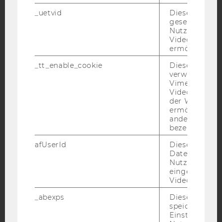
_uetvid
Dieses Cookie
Facebook
Instagram
Blog
gesetzt, um d
Nutzung des 
Videoplayers 
ermöglichen
YouTube
Newsletter
Bluesky
_tt_enable_cookie
Dieses Cookie
verwendet, u
Vimeo-
Videoeinbett
der WU-Websi
ermöglichen 
andere nicht 
IMPRESSUM
bezeichnete 
BARRIEREFREIHEITSERKLÄRUNG WEBSEITE
afUserId
Dieses Cooki
DATENSCHUTZERKLÄRUNG
Daten von
Nutzer*innen,
DATENSCHUTZERKLÄRUNG SOCIAL MEDIA
eingebettete
Videos intera
DATENSCHUTZERKLÄRUNG
STUDIENBEWERBER*INNEN UND STUDIERENDE
_abexps
Dieses Cooki
speichert get
COOKIE EINSTELLUNGEN
Einstellungen