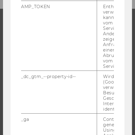
AMP_TOKEN
Enthält ein To
verwendet we
kann, um eine
vom AMP-Clie
Service abzur
STUDIUM
Andere mögli
zeigen Opt-ou
WARUM WU?
Anfrage im G
einen Fehler 
BACHELOR
Abrufen einer
MASTER
vom AMP Clie
Service an.
DOKTORAT / PHD
EXECUTIVE EDUCATION
_dc_gtm_--property-id--
Wird von Dou
(Google Tag 
BEWERBUNG UND ZULASSUNG
verwendet, u
Besucher nach
INFORMATIONEN FÜR STUDIERENDE
Geschlecht o
INTERNATIONALE UND INCOMING EXCHANGE STUDIERENDE
Interessen zu
identifizieren.
ANGEBOTE FÜR SCHULEN UND STUDIENINTERESSIERTE
_ga
Contains a r
STUDENT CLUBS
generated use
Using this ID