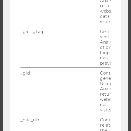
Analytics can
returning use
FORSCHUNG
website and 
data from pre
visits.
FORSCHUNGSPORTAL
FORSCHENDE
_gat_gtag
Certain data i
sent to Googl
IMPACT DER FORSCHUNG
Analytics a 
of once per m
ORGANISATION DER FORSCHUNG
long as it is s
FORSCHUNGSINFRASTRUKTUR
data transfers
prevented.
_gid
Contains a r
generated use
UNIVERSITÄT
Using this ID
Analytics can
returning use
ÜBER DIE WU
website and 
ORGANISATION
data from pre
visits.
WIRTSCHAFT UND GESELLSCHAFT
CAMPUS
_gac_gb
Contains cam
related infor
NEWS
the user. If G