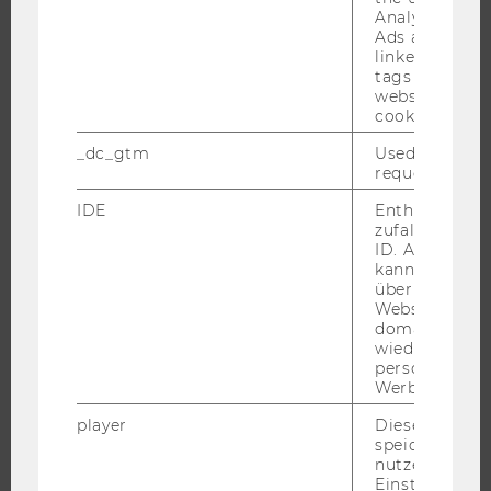
Analytics and
EVENTS ARCHIV
Ads accounts 
EVENTS
linked, the co
tags on the G
WU FOUNDATION
website read 
cookie.
_dc_gtm
Used to throt
request rate.
JOBS
IDE
Enthält eine
JOBS
zufallsgenerie
ID. Anhand di
JOBPORTAL
kann Google 
RESEARCH CAREER
über verschie
Websites
WELCOME SERVICES
domainübergr
wiedererkenn
JOBS MIT WU-STUDIUM
personalisiert
KARRIEREKONTAKTE AN DER WU
Werbung auss
KARRIERENETZWERKE AN DER WU
player
Dieses Cooki
speichert
nutzerspezifi
Einstellungen