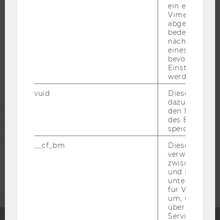
ein eingebett
Vimeo-Video
WU COMMUNITY
abgespielt wi
bedeutet, das
nächsten Ans
STUDIERENDE
eines Vimeo-V
bevorzugten
Einstellungen
werden.
ALUMNI
vuid
Dieser Cookie
dazu eingeset
PRESSE
den Nutzungs
des Benutzers
speichern.
MITARBEITENDE
__cf_bm
Dieses Cookie
verwendet, u
zwischen Men
UNTERNEHMEN
und Bots zu
unterscheiden.
für Vimeo no
um, um gülti
über die Nutz
Service zu s