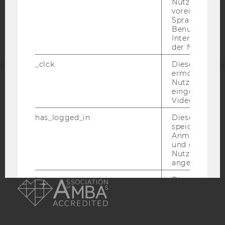
Nutzer*in, zB.
Barrierefreiheitserklärung
voreingestell
Sprache, Regi
Webseite
Benutzernam
Interaktionsd
der Nutzer*in
_clck
Dieses Cooki
ermöglicht di
Nutzung des
eingebettete
ACCREDITED BY:
Video Players
EQUIS
AACSB
has_logged_in
Dieses Cooki
speichert
Anmeldeinfo
und ob sich de
Nutzer*in jem
angemeldet h
AMBA
language
Dieses Cooki
sich die
Spracheinstel
der Nutzer*in
sichergestellt