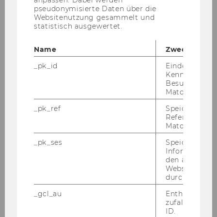
anpassen. Dabei werden
pseudonymisierte Daten über die
Websitenutzung gesammelt und
statistisch ausgewertet.
Name
Zweck
_pk_id
Eindeutige
Kennzeichnun
Besuchers du
Matomo.
_pk_ref
Speicherung 
Referrers dur
Matomo.
Räume für Stille, Meditation und Gebet am
Campus
_pk_ses
Speicherung 
Informatione
den aktuellen
Kindergarten am Campus WU
Webseitenbe
durch Matom
Kindergarten
_gcl_au
Enthält eine
zufallsgenerie
ID.