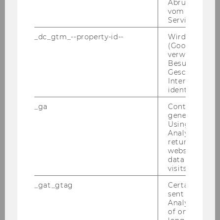
Art der Ladung:
Abrufen einer
vom AMP Clie
Service an.
_dc_gtm_--property-id--
Wird von Dou
(Google Tag 
verwendet, u
Besucher nach
Haltegenehmigung
Geschlecht o
Interessen zu
identifizieren.
Haltegenehmigung Ladehof von:
_ga
Contains a r
generated use
Using this ID
Analytics can
TT.MM.JJJJ
returning use
website and 
data from pre
visits.
bis:
_gat_gtag
Certain data i
sent to Googl
Analytics a 
of once per m