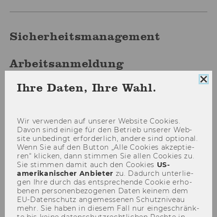
Sicherheitsmanagement
Arbeitsanmeldung
Coo
Ihre Daten, Ihre Wahl.
Con
sch
Störungs- oder Noteinsatz
Wir ver­wen­den auf un­se­rer Web­site Coo­kies.
Davon sind ei­ni­ge für den Be­trieb un­se­rer Web­
site un­be­dingt er­for­der­lich, an­de­re sind op­tio­nal.
Wenn Sie auf den But­ton „Alle Coo­kies ak­zep­tie­
Beauftragte Firma:
*
ren“ kli­cken, dann stim­men Sie allen Coo­kies zu.
Sie stim­men damit auch den Coo­kies
US-​
amerikanischer An­bie­ter
zu. Da­durch un­ter­lie­
gen Ihre durch das ent­spre­chen­de Coo­kie er­ho­
be­nen per­so­nen­be­zo­ge­nen Daten kei­nem dem
EU-​Datenschutz an­ge­mes­se­nen Schutz­ni­veau
mehr. Sie haben in die­sem Fall nur ein­ge­schränk­