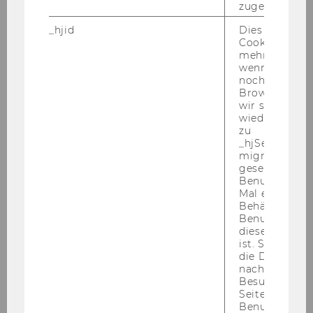
zugeordnet w
_hjid
Dies ist ein al
* Pflichtfelder sind mit einem Stern (*)
Cookie, das wi
mehr setzen, 
gekennzeichnet.
wenn ein Benu
noch in sein
Browser hat,
wir seinen We
wiederverwen
zu
_hjSessionUser
migrieren. Wi
gesetzt, wenn
Benutzer zum
Mal eine Seite
Behält die Hot
Benutzer-ID be
Leitung Campusmanagement
diese Seite e
ist. Stellt sic
die Daten von
Facility Management
nachfolgende
Besuchen der
Seite derselb
Einkaufsmanagement
Benutzer-ID