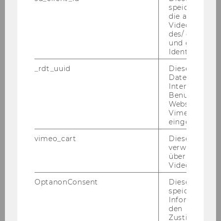
speichert Dat
die aktuellen
Videoeinstell
des/ der Benu
und einen per
Identifikatio
_rdt_uuid
Dieses Cooki
Daten über di
Interaktionen
Benutzer*inne
Websites, auf
Vimeo-Video
eingebettet is
vimeo_cart
Dieses Cookie
Haus­ord­nung
verwendet, u
überprüfen, wi
Video abgespi
Ich willige ein, dass meine hier
OptanonConsent
Dieses Cooki
speichert
angegebenen Daten zu Zwecken der
Informatione
internen Verarbeitung verwendet und
den
gespeichert werden dürfen.
*
Zustimmungs