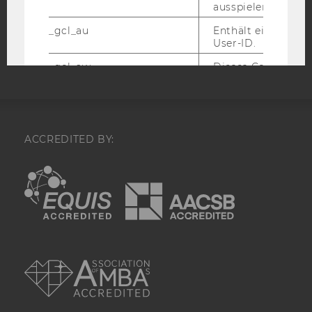
ausspielen.
Barrierefreiheitserklärung
_gcl_au
Enthält eine zufal
Webseite
User-ID.
_gcl_aw
Dieses Cookie wird
wenn ein User über
auf eine Google W
auf die Website ge
enthält Informatio
welche Werbeanzei
ACCREDITED BY:
wurde.
xs
Wird verwendet, u
EQUIS
AACSB
Facebook-Sitzung
aufrechtzuerhalten
funktioniert in Ve
dem c_user-Cookie
Identität des Users
Facebook zu authen
AMBA
fr
Wird verwendet, 
Werbeanzeigen aus
ihre Relevanz zu 
verbessern.