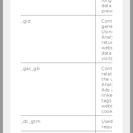
long as it is s
data transfers
TT.MM.JJJJ
prevented.
_gid
Contains a r
generated use
Uhrzeit von:
Using this ID
Analytics can
returning use
website and 
data from pre
visits.
_gac_gb
Contains cam
bis:
related infor
the user. If G
Analytics and
Ads accounts 
linked, the co
tags on the G
website read 
cookie.
Mobiltelefonnummer des Fahrers:
_dc_gtm
Used to throt
request rate.