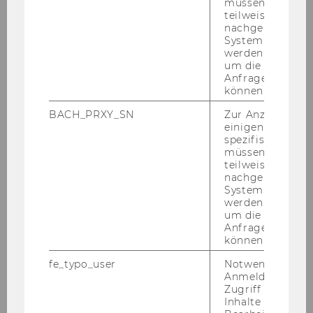
müssen Informa
teilweise von
TT.MM.JJJJ
nachgelagerten
System abgefra
werden. Notwen
um die Antwort 
Anfrage zuordne
Zutrittsmedium
*
können.
Keine Karte
BACH_PRXY_SN
Zur Anzeige von
einigen WU-
Gast Catering
spezifischen Inh
müssen Informa
Gast Lehrsäle
teilweise von
nachgelagerten
Gast Logistik
System abgefra
werden. Notwen
Gast Technik
um die Antwort 
Anfrage zuordne
Gast Technik + Dach
können.
fe_typo_user
Notwendig für d
Sonderkarte
Anmeldung und
Zugriff auf gesc
Inhalte oder zur
Be­schrei­bung Zu­tritts­me­di­en