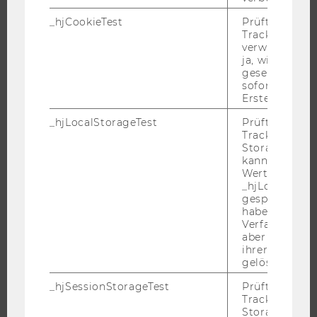
_hjCookieTest
Prüft, ob der 
Tracking Cod
FORSCHUNG
verwenden ka
ja, wird ein W
FORSCHUNGSPORTAL
gesetzt. Wird 
sofort nach s
FORSCHENDE
Erstellung ge
IMPACT DER FORSCHUNG
_hjLocalStorageTest
Prüft, ob der 
ORGANISATION DER FORSCHUNG
Tracking Code
Storage verw
FORSCHUNGSINFRASTRUKTUR
kann. Wenn ja
Wert 1 gesetzt
_hjLocalStora
gespeicherte
UNIVERSITÄT
haben keine
Verfallszeit, 
aber fast sofo
ÜBER DIE WU
ihrer Erstellu
ORGANISATION
gelöscht.
WIRTSCHAFT UND GESELLSCHAFT
_hjSessionStorageTest
Prüft, ob der 
Tracking Cod
CAMPUS
Storage verw