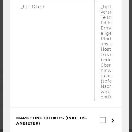
_hjTLDTest
_hjTLDTest-Co
verschiedene
WU COMMUNITY
Teilstrings, bi
fehlschlägt.
Ermöglicht, 
STUDIERENDE
allgemeinsten
Pfad zu ermitt
anstelle des
Hostnamens d
ALUMNI
zu verwenden 
bedeutet, das
über Subdom
PRESSE
hinweg geme
genutzt werd
(sofern zutref
MITARBEITENDE
Nach dieser 
wird das Cook
entfernt.
UNTERNEHMEN
MARKETING COOKIES (INKL. US-
Marketin
ANBIETER)
Cookies
(inkl.