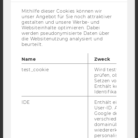
US-
Anbieter)
Mithilfe dieser Cookies können wir
unser Angebot für Sie noch attraktiver
Facebook
Instagram
Blog
gestalten und unsere Werbe- und
Websiteinhalte optimieren. Dabei
werden pseudonymisierte Daten über
die Websitenutzung analysiert und
YouTube
Newsletter
Bluesky
beurteilt.
Name
Zweck
test_cookie
Wird testweise ge
prüfen, ob der Br
Setzen von Cookies
IMPRESSUM
Enthält keine
BARRIEREFREIHEITSERKLÄRUNG WEBSEITE
Identifikationsme
DATENSCHUTZERKLÄRUNG
IDE
Enthält eine zufal
User-ID. Anhand d
DATENSCHUTZERKLÄRUNG SOCIAL MEDIA
Google den User ü
DATENSCHUTZERKLÄRUNG
verschiedene Webs
STUDIENBEWERBER*INNEN UND STUDIERENDE
domainübergreife
wiedererkennen u
COOKIE EINSTELLUNGEN
personalisierte W