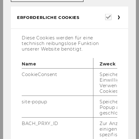
E-Mail Ansprechpartner des Auftraggebers
Erforderl
(WU/BIG/Betreiber):
*
ERFORDERLICHE COOKIES
Cookies
Diese Cookies werden für eine
technisch reibungslose Funktion
unserer Website benötigt.
Arbeitszeitraum von:
*
Name
Zweck
CookieConsent
Speichert Ihre
Einwilligung zur
Verwendung vo
Cookies.
TT.MM.JJJJ
site-popup
Speichert ob ein
Popup ausgefüll
geschlossen wur
Arbeitszeitraum bis:
BACH_PRXY_ID
Zur Anzeige von
einigen WU-
spezifischen Inh