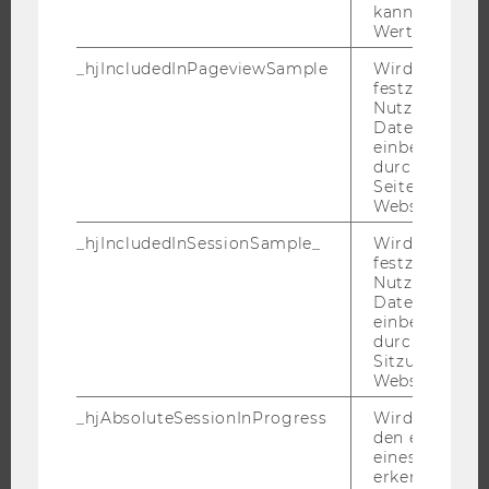
NEWS
kann. Wenn ja
Wert von 1 ges
EVENTS ARCHIV
_hjIncludedInPageviewSample
Wird gesetzt
EVENTS
festzustellen,
WU FOUNDATION
Nutzer in die
Datenstichpr
einbezogen wi
durch das
Seitenaufrufli
JOBS
Website defini
JOBS
_hjIncludedInSessionSample_
Wird gesetzt
festzustellen,
JOBPORTAL
Nutzer in die
Datenstichpr
RESEARCH CAREER
einbezogen wi
WELCOME SERVICES
durch das täg
Sitzungslimit 
JOBS MIT WU-STUDIUM
Website defini
KARRIEREKONTAKTE AN DER WU
_hjAbsoluteSessionInProgress
Wird verwend
KARRIERENETZWERKE AN DER WU
den ersten Se
eines Benutze
erkennen.