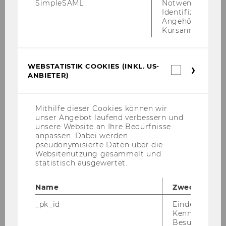
SimpleSAML
Notwendig zur
Identifizierung 
Angehörige/r für
Befahren Campus WU
Kursanmeldung.
Befahren des Ladehofs ausschließlich für
Fahrzeuge über 2,10m Höhe, zum Be- und
WEBSTATISTIK COOKIES (INKL. US-
Webstatis
Entladen.
ANBIETER)
Cookies
Befahren der Transversale ausschließlich
(inkl.
US-
zwischen 22:00 und 08:00 Uhr möglich und lt.
Anbieter)
Mithilfe dieser Cookies können wir
Befahr Vorschriften.
unser Angebot laufend verbessern und
unsere Website an Ihre Bedürfnisse
Vor­ga­ben beim Be­fah­ren des Cam­pus WU
anpassen. Dabei werden
pseudonymisierte Daten über die
Websitenutzung gesammelt und
statistisch ausgewertet.
Checkbox zur Mehrfachauswahl
Name
Zweck
Ladehof
_pk_id
Eindeutige
Radweg
Kennzeichnun
Besuchers du