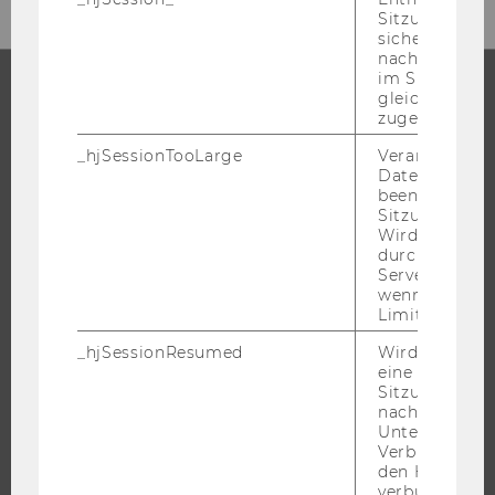
Sitzungsdaten.
sicher, dass
nachfolgende
im Sitzungsfe
gleichen Sitz
zugeordnet w
STUDIUM
_hjSessionTooLarge
Veranlasst Hot
WARUM WU?
Datenerfassu
beenden, wen
BACHELOR
Sitzung zu vie
MASTER
Wird automat
durch ein Sig
DOKTORAT / PHD
Servers best
wenn die Sitz
EXECUTIVE EDUCATION
Limit überschr
BEWERBUNG UND ZULASSUNG
_hjSessionResumed
Wird gesetzt,
INFORMATIONEN FÜR STUDIERENDE
eine
Sitzung/Aufz
INTERNATIONALE UND INCOMING EXCHANGE STUDIERENDE
nach einer
ANGEBOTE FÜR SCHULEN UND STUDIENINTERESSIERTE
Unterbrechun
Verbindung w
STUDENT CLUBS
den Hotjar-Se
verbunden wir