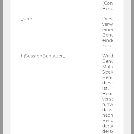
(Consent) ein
Besuchers.
_scid
Dieses Cookie
Ich bestätige die Richtigkeit der hier
verwendet, u
angegebenen Daten.
*
einem/einer
Benutzer*in e
eindeutige ID
zuzuweisen
Ich bestätige, die Ordnungen und Vorgaben
gelesen zu haben und zu beachten.
*
hjSessionBenutzer_
Wird gesetzt,
Benutzer zum
Mal eine Seite
Speichert die 
Sämtliche Anträge gelten erst nach
Benutzer-ID, d
Genehmigung durch das
diese Seite e
ist. Hotjar ver
Sicherheitsmanagement als bewilligt.
Benutzer nich
verschiedene
Arbeitsanmeldung - Version 1.1 / 06.2019
hinweg.Stellt 
dass Daten v
nachfolgende
Besuchen auf
derselben We
FORMULAR ABSCHICKEN
derselben Ben