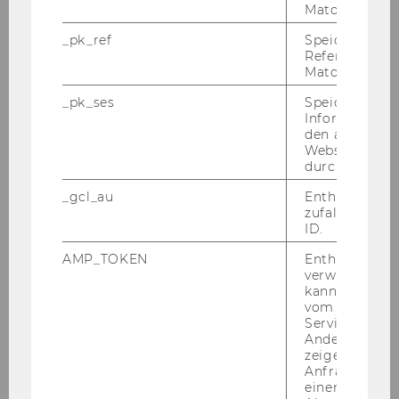
Transversale
Matomo.
_pk_ref
Speicherung 
Referrers dur
Matomo.
Befahren von:
_pk_ses
Speicherung 
Informatione
den aktuellen
Webseitenbe
TT.MM.JJJJ
durch Matom
_gcl_au
Enthält eine
zufallsgenerie
ID.
bis:
AMP_TOKEN
Enthält ein To
verwendet we
kann, um eine
vom AMP-Clie
Service abzur
TT.MM.JJJJ
Andere mögli
zeigen Opt-ou
Anfrage im G
einen Fehler 