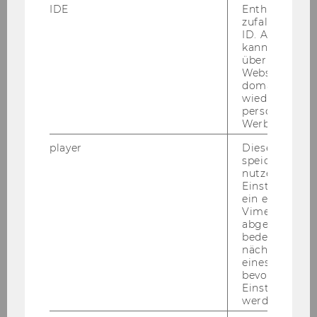
IDE
Enthält eine
zufallsgenerie
ID. Anhand di
kann Google 
über verschie
Kennzeichen:
Websites
domainübergr
wiedererkenn
personalisiert
Werbung auss
player
Dieses Cooki
speichert
Fahrzeuglänge:
nutzerspezifi
Einstellungen
ein eingebett
Vimeo-Video
abgespielt wi
bedeutet, das
nächsten Ans
eines Vimeo-V
bevorzugten
Einstellungen
Brandmelderabschaltung
werden.