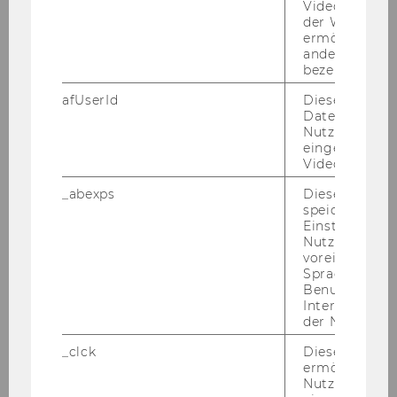
Videoeinbett
der WU-Websi
bis:
ermöglichen 
andere nicht 
bezeichnete 
afUserId
Dieses Cooki
Daten von
TT.MM.JJJJ
Nutzer*innen,
eingebettete
Videos intera
_abexps
Dieses Cooki
speichert get
Sicherheitsdienst
Einstellungen
Nutzer*in, zB.
Bei der Bestellung des Sicherheitsdienstes ist
voreingestell
eine Rechnungsadresse anzugeben
Sprache, Regi
Benutzernam
(Mindestdauer 2 Stunden).
Interaktionsd
der Nutzer*in
Sicherheitsdienst von:
_clck
Dieses Cooki
ermöglicht di
Nutzung des