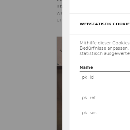
in­spi­riert und wei­ter­ge­tra­
wis­sen­schaft­li­chen Aus­taus
un­se­ren Ge­mein­schaf­ten zu s
WEBSTATISTIK COOKIES
Mithilfe dieser Cookie
Bedürfnisse anpassen
statistisch ausgewerte
Name
_pk_id
_pk_ref
_pk_ses