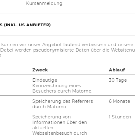
Kursanmeldung.
gen hat. Sie ist für mich auch ein An­sporn, den
ch zu ver­tie­fen und die Brü­cken zwi­schen
tär­ken“.
 (INKL. US-ANBIETER)
s können wir unser Angebot laufend verbessern und unsere 
. Dabei werden pseudonymisierte Daten über die Website
t.
Zweck
Ablauf
Eindeutige
30 Tage
Kennzeichnung eines
Besuchers durch Matomo.
Speicherung des Referrers
6 Monate
durch Matomo.
Speicherung von
1 Stunden
Informationen über den
aktuellen
Webseitenbesuch durch