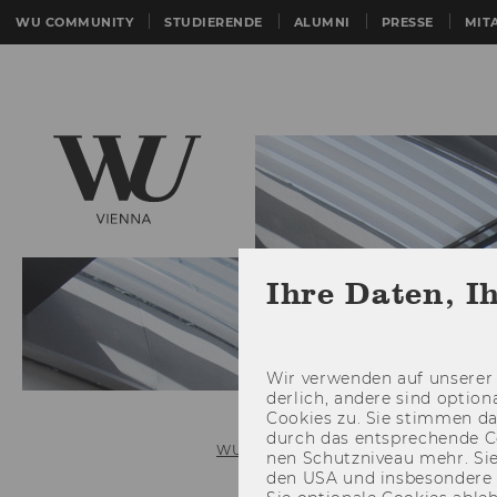
WU COMMUNITY
STUDIERENDE
ALUMNI
PRESSE
MIT
Ihre Daten, I
Wir ver­wen­den auf un­se­rer 
der­lich, an­de­re sind op­tio
Coo­kies zu. Sie stim­men 
durch das ent­spre­chen­de C
WU (Wirtschaftsuniversität Wien)
nen Schutz­ni­veau mehr. Sie 
den USA und ins­be­son­de­r