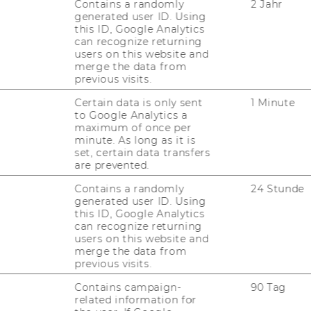
Contains a randomly
2 Jahr
 Max-​Planck-Instituts für aus­län­di­sches und
generated user ID. Using
this ID, Google Analytics
 in Ham­burg. Sie ist Ex­per­tin auf dem Ge­biet
can recognize returning
io­na­len Fi­nanz­markt­rechts sowie des Ob­li­ga­
users on this website and
. Sie ist Mit­glied der Eu­ropean Com­pa­ny Law
merge the data from
previous visits.
rt die Schwei­ze­ri­sche Bank­rechts­ta­gung;
r gleich­na­mi­gen Schrif­ten­rei­he. Ihr aka­de­
Certain data is only sent
1 Minute
einen LL.M.-​Abschluss von der Cor­nell Uni­
to Google Analytics a
maximum of once per
i­ta­ti­on zum Bank­or­ga­ni­sa­ti­ons­recht und
minute. As long as it is
Gast­pro­fes­su­ren welt­weit. Seit 2014 ist sie
set, certain data transfers
ell Law School. Ihre viel­fäl­ti­gen Bei­trä­ge er­
are prevented.
li­cher Grund­la­gen­ar­beit auf in­ter­na­tio­na­
Contains a randomly
24 Stunde
t­wir­kung in ver­schie­de­nen Gre­mi­en und
generated user ID. Using
this ID, Google Analytics
nd Rechts­sek­tor, sie war unter an­de­rem
can recognize returning
ei­ze­ri­schen Über­nah­me­kom­mis­si­on.
users on this website and
Ent­wick­lung des schwei­ze­ri­schen
merge the data from
previous visits.
ter­na­tio­nal an­er­kann­te Stim­me im rechts­
Contains campaign-
90 Tag
related information for