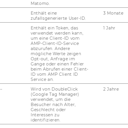
Matomo.
Enthält eine
3 Monate
zufallsgenerierte User-ID.
Enthält ein Token, das
1 Jahr
verwendet werden kann,
Susan Em­men­eg­ger, Rek­tor Ru­pert Saus­gru­
um eine Client-ID vom
 Kalss
AMP-Client-ID-Service
abzurufen. Andere
mögliche Werte zeigen
Opt-out, Anfrage im
Gange oder einen Fehler
beim Abrufen einer Client-
ID vom AMP Client ID
menegger
Service an.
--
Wird von DoubleClick
2 Jahre
i­che Pro­fes­so­rin für Pri­vat­recht und
(Google Tag Manager)
verwendet, um die
Bern, Di­rek­to­rin des In­sti­tuts für Bank­recht
Besucher nach Alter,
ti­schen Se­mi­nars. Neben ihrer uni­ver­si­tä­ren
Geschlecht oder
 Ver­wal­tungs­rats der Schwei­ze­ri­schen Fi­
Interessen zu
identifizieren.
­sit­zen­de Her­aus­ge­be­rin der Schwei­ze­ri­
fts-​ und Fi­nanz­markt­recht (SZW) und Vor­