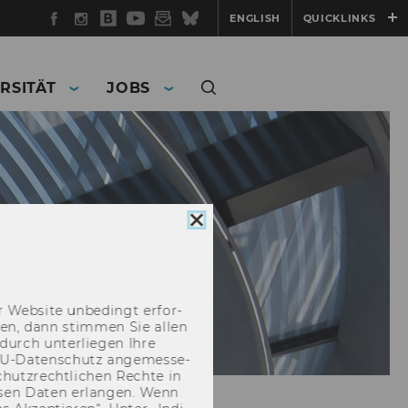
Facebook
Instagram
WU
YouTube
Newsletter
Bluesky
ENGLISH
QUICKLINKS
Blog
RSITÄT
JOBS
Cookie
Consent
schließen
 Web­site un­be­dingt er­for­
­cken, dann stim­men Sie allen
durch un­ter­lie­gen Ihre
EU-​Datenschutz an­ge­mes­se­
hutz­recht­li­chen Rech­te in
­sen Daten er­lan­gen. Wenn