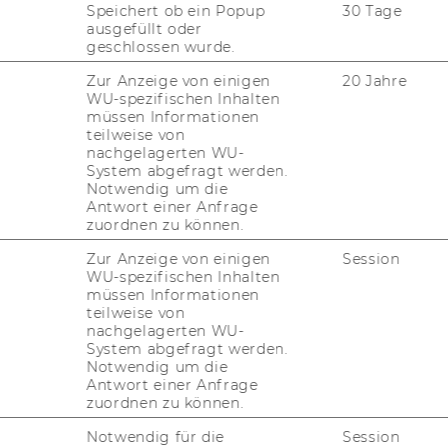
Speichert ob ein Popup
30 Tage
ist die höchs­te aka­de­mi­sche Aus­
ausgefüllt oder
geschlossen wurde.
er WU für au­ßer­ge­wöhn­li­che wis­
­tun­gen ver­ge­ben wird.
Zur Anzeige von einigen
20 Jahre
WU-spezifischen Inhalten
müssen Informationen
teilweise von
­tor­wür­den ist eine der höchs­ten Aus­zeich­
nachgelagerten WU-
er­ge­ben und be­darf ge­nau­er Be­grün­dun­
System abgefragt werden.
Notwendig um die
 wurde der Titel an der WU le­dig­lich vier­
Antwort einer Anfrage
 den ame­ri­ka­ni­schen Rechts­wis­sen­schaft­
zuordnen zu können.
 den No­bel­preis­trä­ger James J. Heck­man
Zur Anzeige von einigen
Session
rä­si­den­ten des Ver­fas­sungs­ge­richts­hofs,
WU-spezifischen Inhalten
müssen Informationen
teilweise von
so­rin an der Uni­ver­si­tät Bern und eine in­
nachgelagerten WU-
en­schaft­le­rin im Be­reich des Zivil-​, Banken-​
System abgefragt werden.
Notwendig um die
Schwei­ze­rin ist au­ßer­dem eine wich­ti­ge fe­
Antwort einer Anfrage
echts­theo­rie und hat mit ihren Ar­bei­ten wis­
zuordnen zu können.
auf glo­ba­ler Ebene ge­leis­tet.
Notwendig für die
Session