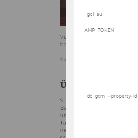
_gcl_au
AMP_TOKEN
Vi­ze­rek­tor Mar­tin Win­ner, 
ber und Lau­da­to­rin Su­san­ne
© donagrafik.com
Über Susan Em
_dc_gtm_--property-id
Susan Em­men­eg­ger ist or­dent­l
Bank­recht an der Uni­ver­si­tät 
und Co-​Direktorin des Zi­vi­lis­
Tä­tig­keit ist sie Mit­glied des
nanz­markt­auf­sicht (FINMA), Vor
schen Zeit­schrift für Wirtscha