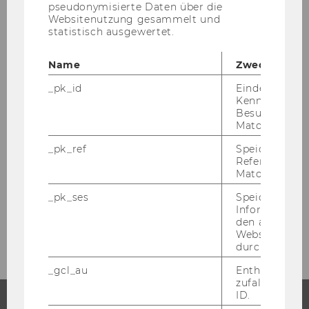
pseudonymisierte Daten über die
NEWS
Websitenutzung gesammelt und
NACH
statistisch ausgewertet.
KATEGORIE
Das war das WU Sommerfest
"UNIVERSITÄT"
Name
Zweck
2026!
_pk_id
Eindeutige
FILTERE
UNIVERSITÄT
Kennzeichnun
NEWS
Besuchers du
Matomo.
NACH
KATEGORIE
_pk_ref
Speicherung 
Rekord-Registrierungszahlen
"UNIVERSITÄT"
Referrers dur
Matomo.
für WU-Bachelorstudien
FILTERE
UNIVERSITÄT
_pk_ses
Speicherung 
Informatione
NEWS
den aktuellen
NACH
Webseitenbe
KATEGORIE
durch Matom
"UNIVERSITÄT"
_gcl_au
Enthält eine
zufallsgenerie
ID.