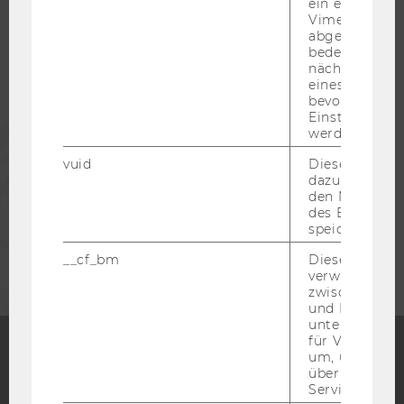
ein eingebett
Vimeo-Video
STUDIERENDE
abgespielt wi
bedeutet, das
nächsten Ans
ALUMNI
eines Vimeo-V
bevorzugten
Einstellungen
PRESSE
werden.
vuid
Dieser Cookie
dazu eingeset
MITARBEITENDE
den Nutzungs
des Benutzers
speichern.
UNTERNEHMEN
__cf_bm
Dieses Cookie
verwendet, u
zwischen Men
und Bots zu
unterscheiden.
für Vimeo no
um, um gülti
über die Nutz
Facebook
Instagram
Blog
Service zu s