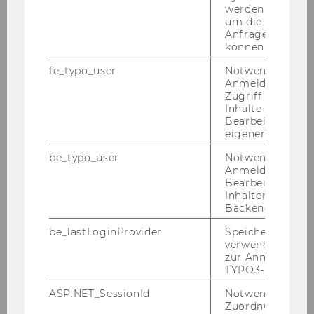
werden. Notwen
zia­lem En­ga­ge­ment, öf­fent­li­che Dis­kus­sio­nen
um die Antwort 
und Dis­kur­se wie sie der In­te­gra­ti­ons­gip­fel bie­
Anfrage zuordne
können.
tet, die Stär­kung der Me­di­en­kom­pe­tenz – all das
sind Maß­nah­men, die den Zu­sam­men­halt in
fe_typo_user
Notwendig für d
einer Ge­sell­schaft stär­ken.“
Anmeldung und
Zugriff auf gesc
Aus die­sem Grund fun­giert die WU heuer als
Inhalte oder zur
Bearbeitung des
Gast­ge­be­rin für den „Ös­ter­rei­chi­schen In­te­gra­ti­
eigenen Profils.
ons­gip­fel“. Am 5. De­zem­ber tref­fen ein­an­der
Ver­tre­ter*innen von Mi­grant*in­nen­or­ga­ni­sa­tio­
be_typo_user
Notwendig für d
Anmeldung und
nen, Mi­grant*in­nen­me­di­en, an­er­kann­ten Re­li­gi­
Bearbeitung von
ons­ge­mein­schaf­ten und Ex­pert*innen aus Po­li­
Inhalten im TYP
tik, öf­fent­li­chen In­sti­tu­tio­nen, NGOs, Wis­sen­
Backend.
schaft sowie Wirt­schaft und Me­di­en an der WU.
be_lastLoginProvider
Speichert die zul
verwendete Met
Die WU, als Ort der Be­geg­nung und Viel­falt,
zur Anmeldung f
wird dabei eine Schlüs­sel­rol­le spie­len, indem sie
TYPO3-Backend.
sich über aus­ge­wähl­te Ver­tre­ter*innen an den
ASP.NET_SessionId
Notwendig, um 
Dis­kus­si­ons­run­den der Schwer­punkt­the­men
Zuordnung von