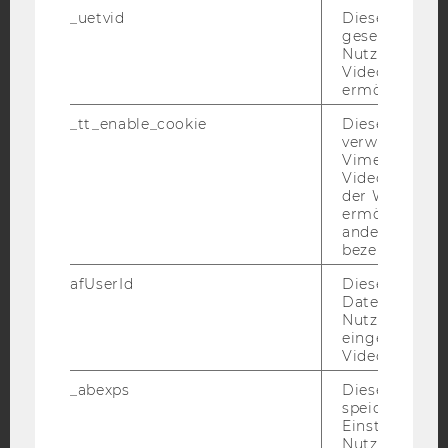
_uetvid
Dieses Cookie
gesetzt, um d
YouTube
Newsletter
Bluesky
Nutzung des 
Videoplayers 
ermöglichen
_tt_enable_cookie
Dieses Cookie
verwendet, u
Vimeo-
IMPRESSUM
Videoeinbett
der WU-Websi
BARRIEREFREIHEITSERKLÄRUNG WEBSEITE
ermöglichen 
andere nicht 
DATENSCHUTZERKLÄRUNG
bezeichnete 
DATENSCHUTZERKLÄRUNG SOCIAL MEDIA
afUserId
Dieses Cooki
DATENSCHUTZERKLÄRUNG
Daten von
STUDIENBEWERBER*INNEN UND STUDIERENDE
Nutzer*innen,
eingebettete
COOKIE EINSTELLUNGEN
Videos intera
_abexps
Dieses Cooki
Barrierefreiheitserklärung
speichert get
Webseite
Einstellungen
Nutzer*in, zB.