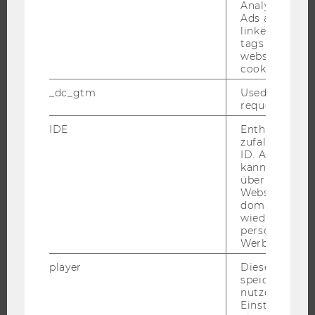
WU FOUNDATION
Analytics and
Ads accounts 
linked, the co
tags on the G
website read 
JOBS
cookie.
_dc_gtm
Used to throt
JOBS
request rate.
JOBPORTAL
IDE
Enthält eine
RESEARCH CAREER
zufallsgenerie
ID. Anhand di
WELCOME SERVICES
kann Google 
JOBS MIT WU-STUDIUM
über verschie
Websites
KARRIEREKONTAKTE AN DER WU
domainübergr
KARRIERENETZWERKE AN DER WU
wiedererkenn
personalisiert
Werbung auss
player
Dieses Cooki
speichert
WU COMMUNITY
nutzerspezifi
Einstellungen