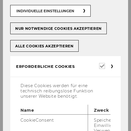
Ös­ter­reich ist ein Land der Viel­falt, in dem mitt­
INDIVIDUELLE EINSTELLUNGEN
ler­wei­le über 9 Mil­lio­nen Men­schen leben. In
den öf­fent­li­chen Dis­kur­sen ste­hen die ver­meint­
li­chen De­fi­zi­te im Vor­der­grund, dabei kann die
NUR NOTWENDIGE COOKIES AKZEPTIEREN
Viel­falt Po­si­ti­ves be­wir­ken. Denn un­ter­schied­li­
che Ein­flüs­se, Er­fah­run­gen und Per­spek­ti­ven
ALLE COOKIES AKZEPTIEREN
füh­ren zu einer kul­tu­rel­len Be­rei­che­rung oder
för­dern die In­no­va­ti­ons­kraft im Land. In einer le­
ben­di­gen Ge­sell­schaft, in der Men­schen die Ge­
Erforderl
ERFORDERLICHE COOKIES
le­gen­heit haben, von­ein­an­der zu ler­nen, ent­fal­
Cookies
tet sich die wahre Stär­ke der Viel­falt. Die­ses dy­
na­mi­sche Mit­ein­an­der spie­gelt sich auch in der
Diese Cookies werden für eine
Wirt­schaft wider, wo un­ter­schied­li­che Ta­len­te
technisch reibungslose Funktion
unserer Website benötigt.
ihr Wis­sen und Know-​how ein­brin­gen kön­nen.
Ge­ra­de in einer glo­ba­li­sier­ten Welt ist es wich­
Name
Zweck
tig, mög­lichst breit auf­ge­stellt zu sein, um kom­
ple­xen Her­aus­for­de­run­gen zu be­geg­nen.
CookieConsent
Speichert Ihre
Einwilligung zur
„Dabei spielt Bil­dung eine zen­tra­le Rolle. Sie öff­
Verwendung vo