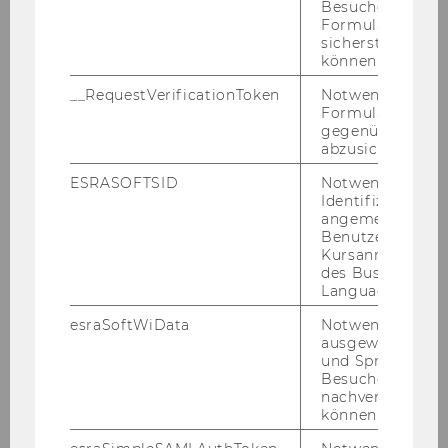
be­tei­ligt. So bringt Aida Hajro (Gast­pro­fes­so­rin
Besucher zu
Formulareingab
an der WU, Pro­fes­so­rin für In­ter­na­tio­nal Busi­
sicherstellen zu
ness, Di­rek­to­rin des Cent­re for In­ter­na­tio­nal
können.
Busi­ness an der Uni­ver­si­tät Leeds, Con­sul­tant
__RequestVerificationToken
Notwendig, um 
für die Welt Bank – So­cial Pro­tec­tion und Jobs
Formulareingab
Glo­bal Prac­ti­ce, Mit­be­grün­de­rin „Mi­gra­ti­on, Busi­
gegenüber Angri
ness & So­cie­ty“) ihre Ex­per­ti­se in die Po­di­ums­
abzusichern.
dis­kus­si­on zum Thema „Ar­beits­mi­gra­ti­on“ ein.
ESRASOFTSID
Notwendig zur
Paul Ra­me­der (Sozial-​ und Wirt­schafts­wis­sen­
Identifizierung 
schaf­ter, Sport­wis­sen­schaf­ter; wis­sen­schaft­li­
angemeldeten
Benutzers im
cher Mit­ar­bei­ter am In­sti­tut für Non­pro­fit Ma­
Kursanmeldung
nage­ment der WU und In­itia­tor des
des Business
Sportbuddy-​Programms (Vol­un­tee­ring@WU),
Language Center
Lek­tor am Zen­trum für Sport­wis­sen­schaf­ten
esraSoftWiData
Notwendig um
(Uni­ver­si­tät Wien); Vor­stands­mit­glied LOGIN –
ausgewählte Sp
und Sprachkurse
Ver­ein zur Ge­sund­heits­för­de­rung und so­zia­len
Besuchers
In­te­gra­ti­on) dis­ku­tiert mit an­de­ren Fach­leu­ten
nachverfolgen z
über „Sport und In­te­gra­ti­on“.
können.