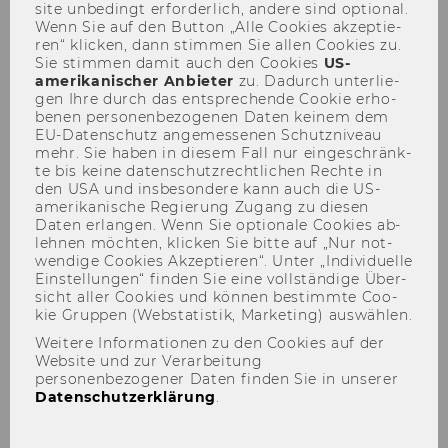
site un­be­dingt er­for­der­lich, an­de­re sind op­tio­nal.
„Österreichischer
Wenn Sie auf den But­ton „Alle Coo­kies ak­zep­tie­
ren“ kli­cken, dann stim­men Sie allen Coo­kies zu.
Integrationsgipfel“ an der WU
Sie stim­men damit auch den Coo­kies
US-​
amerikanischer An­bie­ter
zu. Da­durch un­ter­lie­
gen Ihre durch das ent­spre­chen­de Coo­kie er­ho­
#
Engagement
#
Diversität
#
Soziales
be­nen per­so­nen­be­zo­ge­nen Daten kei­nem dem
EU-​Datenschutz an­ge­mes­se­nen Schutz­ni­veau
mehr. Sie haben in die­sem Fall nur ein­ge­schränk­
te bis keine da­ten­schutz­recht­li­chen Rech­te in
den USA und ins­be­son­de­re kann auch die US-​
amerikanische Re­gie­rung Zu­gang zu die­sen
Daten er­lan­gen. Wenn Sie op­tio­na­le Coo­kies ab­
TEILEN
TEILEN
leh­nen möch­ten, kli­cken Sie bitte auf „Nur not­
wen­di­ge Coo­kies Ak­zep­tie­ren“. Unter „In­di­vi­du­el­le
Ein­stel­lun­gen“ fin­den Sie eine voll­stän­di­ge Über­
sicht aller Coo­kies und kön­nen be­stimm­te Coo­
28. November 2023
kie Grup­pen (Web­sta­tis­tik, Mar­ke­ting) aus­wäh­len.
Weitere Informationen zu den Cookies auf der
Die WU nimmt 2023 als Ko­ope­ra­ti­ons­
Website und zur Verarbeitung
personenbezogener Daten finden Sie in unserer
part­ne­rin am „Ös­ter­rei­chi­schen In­te­gra­
Datenschutzerklärung
.
ti­ons­gip­fel“ teil.