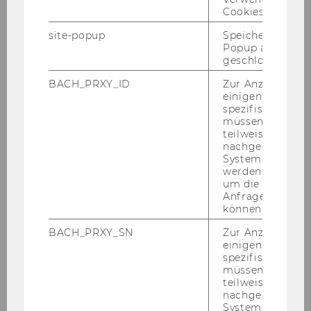
net Türen, för­dert ge­gen­sei­ti­ges Ver­ständ­nis
Cookies.
und Ideen­aus­tausch, stärkt die so­zia­le In­te­gra­ti­
site-popup
Speichert ob ein
on und trägt dazu bei, Bar­rie­ren ab­zu­bau­en und
Popup ausgefüll
in­ter­kul­tu­rel­le Kom­pe­ten­zen auf­zu­bau­en. Qua­li­
geschlossen wur
ta­tiv hoch­wer­ti­ge Bil­dung schafft Chan­cen­
BACH_PRXY_ID
Zur Anzeige von
gleich­heit und hilft allen Men­schen dabei, ihre
einigen WU-
spezifischen Inh
Mög­lich­kei­ten und Po­ten­zia­le zu ent­fal­ten. Eine
müssen Informa
gut aus­ge­bil­de­te Be­völ­ke­rung ist nicht nur
teilweise von
wert­voll für die Ge­sell­schaft, son­dern stei­gert
nachgelagerten
System abgefra
auch die Wett­be­werbs­fä­hig­keit Ös­ter­reichs,“
werden. Notwen
meint WU Rek­tor Ru­pert Saus­gru­ber und er­
um die Antwort 
gänzt: „Die För­de­rung des Zu­sam­men­halts ist
Anfrage zuordne
können.
ein Gebot der Stun­de und er­for­dert eine ge­
mein­sa­me An­stren­gung auf ver­schie­de­nen
BACH_PRXY_SN
Zur Anzeige von
Ebe­nen. Die Zu­sam­men­ar­beit von Ge­mein­schaf­
einigen WU-
spezifischen Inh
ten, In­sti­tu­tio­nen und der Re­gie­rung ist un­er­
müssen Informa
läss­lich, um eine in­klu­si­ve und so­li­da­ri­sche Ge­
teilweise von
sell­schaft zu schaf­fen. Der Zu­gang zu Bil­dung,
nachgelagerten
System abgefra
die För­de­rung von Chan­cen­gleich­heit und so­