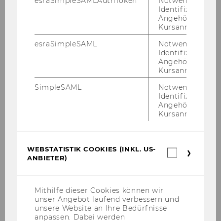
esraSimpleSAMLAuthToken
Notwendig zur
Identifizierung 
Angehörige/r für
ZURÜCK ZUR ÜBERSICHT
Kursanmeldung.
esraSimpleSAML
Notwendig zur
Identifizierung 
Angehörige/r für
Kursanmeldung.
Ähnliche Artikel
SimpleSAML
Notwendig zur
Identifizierung 
Angehörige/r für
Kursanmeldung.
WU startet “Journalist in
Residence“
FILTERE
UNIVERSITÄT
WEBSTATISTIK COOKIES (INKL. US-
Webstatis
NEWS
ANBIETER)
Cookies
NACH
(inkl.
US-
KATEGORIE
Anbieter)
Mithilfe dieser Cookies können wir
WU gründet "Center for Digital
"UNIVERSITÄT"
unser Angebot laufend verbessern und
Humanism Vienna" mit
unsere Website an Ihre Bedürfnisse
FILTERE
UNIVERSITÄT
anpassen. Dabei werden