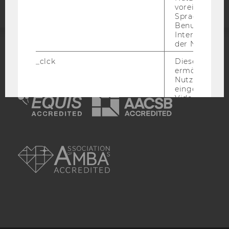
voreingestell
Sprache, Regi
Benutzernam
Interaktionsd
der Nutzer*in
ACCREDITED BY:
_clck
Dieses Cooki
ermöglicht di
EQUIS
AACSB
Nutzung des
eingebettete
Video Players
has_logged_in
Dieses Cooki
speichert
Anmeldeinfo
AMBA
und ob sich de
Nutzer*in jem
angemeldet h
language
Dieses Cooki
sich die
Spracheinstel
der Nutzer*in
sichergestellt
Vimeo in der