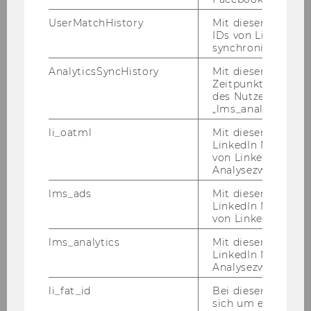
UserMatchHistory
Mit diesem Cookie
georg.kofler@wu.ac.at
IDs von LinkedIn 
synchronisiert.
00 43 1 313 36 5965
AnalyticsSyncHistory
Mit diesem Cookie
Zeitpunkt der Syn
des Nutzers mit d
„lms_analytics“ ge
li_oatml
Mit diesem Cooki
LinkedIn Mitgliede
von LinkedIn zu W
Analysezwecke iden
lms_ads
Mit diesem Cooki
LinkedIn Mitgliede
von LinkedIn identi
lms_analytics
Mit diesem Cooki
LinkedIn Mitgliede
Analysezwecken ide
li_fat_id
Bei diesem Cookie
Univ.-Prof. Dr. Karoline Spies
sich um eine indir