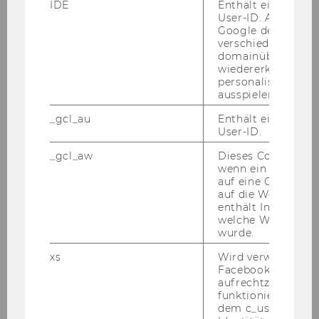
IDE
Enthält eine zufal
User-ID. Anhand d
Google den User ü
verschiedene Webs
domainübergreife
wiedererkennen u
personalisierte W
ausspielen.
_gcl_au
Enthält eine zufal
User-ID.
_gcl_aw
Dieses Cookie wird
wenn ein User über
auf eine Google W
auf die Website ge
enthält Informatio
welche Werbeanzei
wurde.
Univ.-Prof. Dr. Alexander Rust,
xs
Wird verwendet, u
LL.M.
Facebook-Sitzung
aufrechtzuerhalten
funktioniert in Ve
alexander.rust@wu.ac.at
dem c_user-Cookie