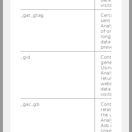
visits.
_gat_gtag
Certain data i
sent to Googl
Analytics a 
of once per m
long as it is s
data transfers
prevented.
_gid
Contains a r
generated use
Using this ID
Univ.-Prof. Dr. Martin Winner
Analytics can
returning use
website and 
martin.winner@wu.ac.at
data from pre
visits.
+43/1/31336-4215
_gac_gb
Contains cam
related infor
the user. If G
Analytics and
Ads accounts 
linked, the co