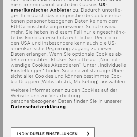
Sie stim­men damit auch den Coo­kies
US-​
lehrstuhl.spitzer@wu.ac.at
amerikanischer An­bie­ter
zu. Da­durch un­ter­lie­
+43/1/31336-5666
gen Ihre durch das ent­spre­chen­de Coo­kie er­ho­
be­nen per­so­nen­be­zo­ge­nen Daten kei­nem dem
EU-​Datenschutz an­ge­mes­se­nen Schutz­ni­veau
mehr. Sie haben in die­sem Fall nur ein­ge­schränk­
te bis keine da­ten­schutz­recht­li­chen Rech­te in
den USA und ins­be­son­de­re kann auch die US-​
amerikanische Re­gie­rung Zu­gang zu die­sen
Daten er­lan­gen. Wenn Sie op­tio­na­le Coo­kies ab­
leh­nen möch­ten, kli­cken Sie bitte auf „Nur not­
wen­di­ge Coo­kies Ak­zep­tie­ren“. Unter „In­di­vi­du­el­le
Ein­stel­lun­gen“ fin­den Sie eine voll­stän­di­ge Über­
sicht aller Coo­kies und kön­nen be­stimm­te Coo­
kie Grup­pen (Web­sta­tis­tik, Mar­ke­ting) aus­wäh­len.
Weitere Informationen zu den Cookies auf der
Website und zur Verarbeitung
personenbezogener Daten finden Sie in unserer
Datenschutzerklärung
.
Univ.-Prof.in Dr.in Katharina
INDIVIDUELLE EINSTELLUNGEN