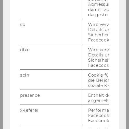
josef.schuch@wu.ac.at
Abmessungen des 
damit facebook Ap
+43-1-313 36 - 48 90
dargestellt werde
sb
Wird verwendet, 
Details und
Sicherheitsinform
Facebook-Kontos z
dbln
Wird verwendet, 
Details und
Sicherheitsinform
Facebook-Kontos z
spin
Cookie für Werbe
die Berichterstatt
soziale Kampagne
presence
Enthält den "Chat"
angemeldeten Ben
x-referer
Performance-Cooki
Univ.-Prof. Dr. Claus Staringer
Facebook in Komb
Facebook-Pixel ve