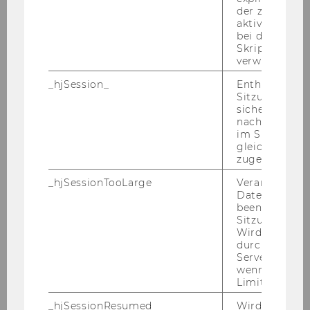
der zur Valid
aktiver Ansic
bei der
Skriptinitiali
Univ.-Prof. Dr. Susanne Auer-
verwendet wir
Mayer
_hjSession_
Enthält die ak
Sitzungsdaten.
sicher, dass
nachfolgende
susanne.auer-mayer@wu.ac.at
im Sitzungsfe
+43 1 31336 6483
gleichen Sitz
zugeordnet w
_hjSessionTooLarge
Veranlasst Hot
Datenerfassu
beenden, wen
Sitzung zu vie
Wird automat
durch ein Sig
Servers best
wenn die Sitz
Limit überschr
_hjSessionResumed
Wird gesetzt,