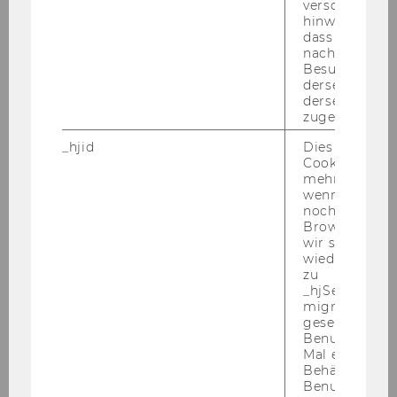
verschiedene
hinweg.Stellt 
Univ.Prof. Dr. Katharina Pabel
dass Daten v
nachfolgende
Besuchen auf
katharina.pabel@wu.ac.at
derselben We
derselben Ben
+43 1 31336 5719
zugeordnet w
_hjid
Dies ist ein al
Cookie, das wi
mehr setzen, 
wenn ein Benu
noch in sein
Browser hat,
wir seinen We
wiederverwen
zu
_hjSessionUser
migrieren. Wi
gesetzt, wenn
Benutzer zum
Mal eine Seite
Behält die Hot
Benutzer-ID be