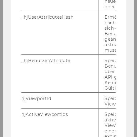
neuesten Stan
oder nicht.
Univ.-Prof. Dr. Monika Polzin
_hjUserAttributesHash
Ermöglicht e
nachzuvollzie
monika.polzin@wu.ac.at
sich ein
Benutzerattri
+ 43-1-313 36-6470
geändert hat
aktualisiert 
muss.
_hjBenutzerAttribute
Speichert
Benutzerattri
Arbeits-​ und So­zi­al­recht
über die Hotja
API gesendet
Keine explizit
Gültigkeitsda
hjViewportId
Speichert Ben
Viewport-Deta
hjActiveViewportIds
Speichert die
aktiven Benut
Viewports. Sp
einen
expirationTi