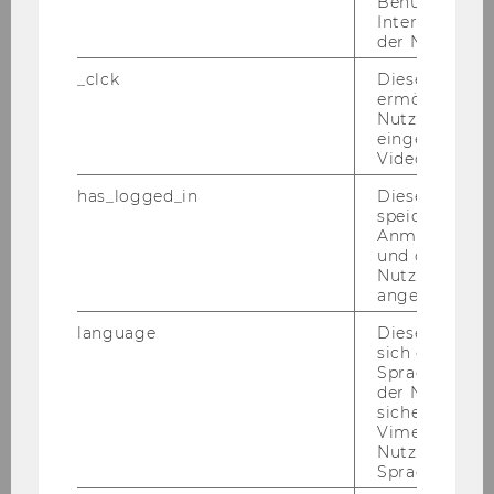
+ 43-1-313 36-4660
Benutzernam
Interaktionsd
der Nutzer*in
_clck
Dieses Cooki
ermöglicht di
Nutzung des
eingebettete
Video Players
has_logged_in
Dieses Cooki
speichert
Anmeldeinfo
und ob sich de
Nutzer*in jem
angemeldet h
language
Dieses Cooki
sich die
Spracheinstel
der Nutzer*in
Univ.-Prof. Dr. Georg Lienbacher
sichergestellt
Vimeo in der
Nutzer ausge
georg.lienbacher@wu.ac.at
Sprache ersch
+ 43-1-313 36 - 5402