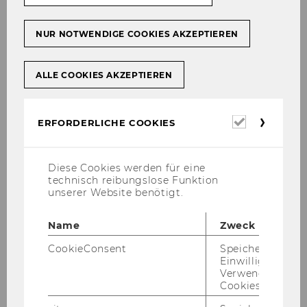
Pabel
Stv. Programmdirektorin Master
NUR NOTWENDIGE COOKIES AKZEPTIEREN
Wirtschaftsrecht
sekretariat.pabel@wu.ac.at
ALLE COOKIES AKZEPTIEREN
+ 43-1-313 36-4423
Erforderl
ERFORDERLICHE COOKIES
Cookies
Diese Cookies werden für eine
Zivil-​ und Zi­vil­ver­fah­rens­
technisch reibungslose Funktion
recht
unserer Website benötigt.
Name
Zweck
CookieConsent
Speichert Ihre
Einwilligung zur
Verwendung vo
Cookies.