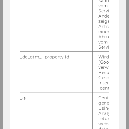
kann, um eine
vom AMP-Clie
Service abzur
Andere mögli
zeigen Opt-ou
Anfrage im G
einen Fehler 
Abrufen einer
vom AMP Clie
Service an.
_dc_gtm_--property-id--
Wird von Dou
(Google Tag 
verwendet, u
Univ.-Prof. Dr. Susanne Kalss
Besucher nach
Geschlecht o
Interessen zu
susanne.kalss@wu.ac.at
identifizieren.
+43/1/31336-4647
_ga
Contains a r
generated use
Using this ID
Analytics can
returning use
website and 
data from pre