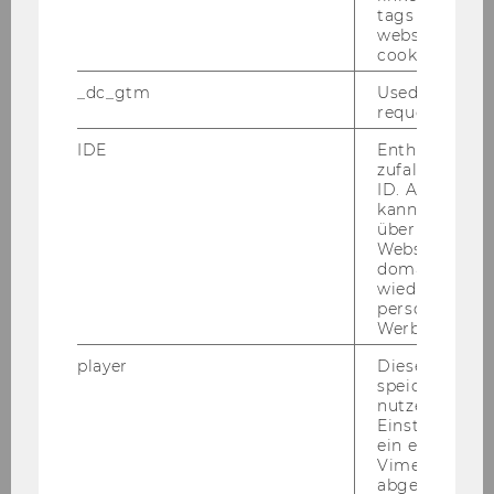
tags on the G
website read 
cookie.
_dc_gtm
Used to throt
request rate.
IDE
Enthält eine
zufallsgenerie
ID. Anhand di
kann Google 
über verschie
Websites
domainübergr
Univ.-Prof. Dr. Georg Eckert
wiedererkenn
personalisiert
Werbung auss
georg.eckert@wu.ac.at
+43-1-313-36-6347
player
Dieses Cooki
speichert
nutzerspezifi
Einstellungen
ein eingebett
Vimeo-Video
abgespielt wi