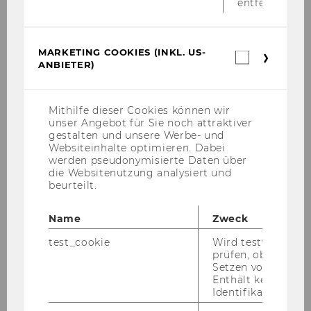
entfernt.
MARKETING COOKIES (INKL. US-
Marketin
ANBIETER)
Cookies
(inkl.
US-
Anbieter)
Mithilfe dieser Cookies können wir
unser Angebot für Sie noch attraktiver
gestalten und unsere Werbe- und
Websiteinhalte optimieren. Dabei
werden pseudonymisierte Daten über
die Websitenutzung analysiert und
beurteilt.
Univ.-Prof. Dr. Dr.h.c. Michael
Name
Zweck
Lang
test_cookie
Wird testweise ge
prüfen, ob der Br
michael.lang@wu.ac.at
Setzen von Cookies
Enthält keine
+43-1-313 36 - 41 82
Identifikationsme