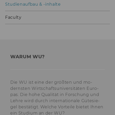
Studienaufbau & -inhalte
von LinkedIn.
aam_uuid
Dieses Cookie dien
Faculty
Synchronisierung
Audience Manager
AMCV_XXX_at_AdobeOrg
Dieses Cookie enth
eindeutige Kennun
Adobe Experience 
li_mc
Dieses Cookie wird
temporärer Cache
WARUM WU?
Es dient dazu,
Einwilligungsinfo
des/ der Nutzer*in
Datenbank client-s
verfügbar zu habe
Die WU ist eine der größ­ten und mo­
lang
Dieses Cookie merk
derns­ten Wirt­schafts­uni­ver­si­täten Eu­ro­
Spracheinstellung 
pas. Die hohe Qua­li­tät in For­schung und
Nutzer*in. So wird
sichergestellt, das
Lehre wird durch inter­na­tio­nale Güte­sie­
LinkedIn.com-Webs
gel bestä­tigt. Wel­che Vor­tei­le bie­tet Ihnen
vom Nutzer ausge
ein Stu­di­um an der WU?
Sprache erscheint.