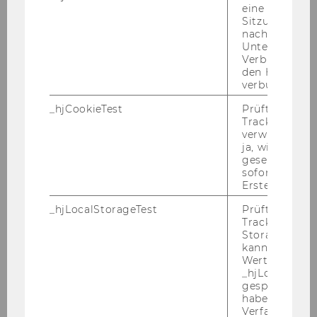
eine
Sitzung/Aufz
nach einer
Unterbrechun
Verbindung w
den Hotjar-Se
verbunden wir
o.Univ.-Prof. Dr. Christoph
_hjCookieTest
Prüft, ob der 
Kietaibl
Tracking Cod
verwenden ka
ja, wird ein W
christoph.kietaibl@wu.ac.at
gesetzt. Wird 
+43 1 31336 5674
sofort nach s
Erstellung ge
_hjLocalStorageTest
Prüft, ob der 
Tracking Code
Storage verw
kann. Wenn ja
Straf­recht und Straf­pro­
Wert 1 gesetzt
_hjLocalStora
zess­recht
gespeicherte
haben keine
Verfallszeit, 