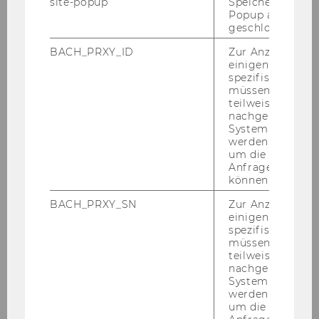
site-popup
Speichert ob ein
Popup ausgefüll
geschlossen wur
BACH_PRXY_ID
Zur Anzeige von
einigen WU-
spezifischen Inh
müssen Informa
Univ.-Prof. Dr. Georg Kodek
teilweise von
nachgelagerten
System abgefra
georg.kodek@wu.ac.at
werden. Notwen
+43/1/31336-4650
um die Antwort 
Anfrage zuordne
können.
BACH_PRXY_SN
Zur Anzeige von
einigen WU-
spezifischen Inh
müssen Informa
teilweise von
nachgelagerten
System abgefra
werden. Notwen
um die Antwort 