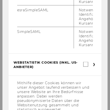
Kursanmeldung.
esraSimpleSAML
Notwendig zur
Identifizierung 
Angehörige/r für
Kursanmeldung.
SimpleSAML
Notwendig zur
Identifizierung 
Univ.-Prof. Dr. Martin Spitzer
Angehörige/r für
Kursanmeldung.
Programmdirektor Master Wirtschaftsrecht
lehrstuhl.spitzer@wu.ac.at
WEBSTATISTIK COOKIES (INKL. US-
Webstatis
ANBIETER)
+43/1/31336-5666
Cookies
(inkl.
US-
Anbieter)
Mithilfe dieser Cookies können wir
unser Angebot laufend verbessern und
unsere Website an Ihre Bedürfnisse
anpassen. Dabei werden
pseudonymisierte Daten über die
Websitenutzung gesammelt und
statistisch ausgewertet.