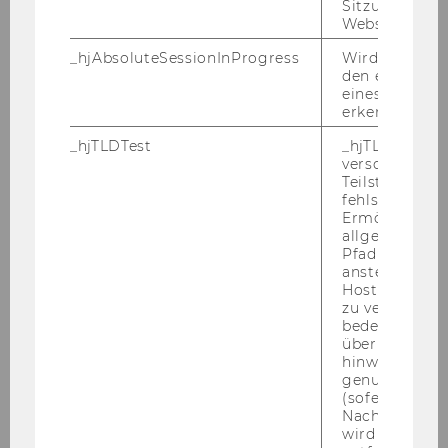
Sitzungslimit 
Website defini
_hjAbsoluteSessionInProgress
Wird verwend
den ersten Se
eines Benutze
erkennen.
_hjTLDTest
_hjTLDTest-Co
verschiedene
Teilstrings, bi
fehlschlägt.
Ermöglicht, 
allgemeinsten
Univ.-Prof. Dr. Judit Jacsó
Pfad zu ermitt
anstelle des
Hostnamens d
judit.jacso@wu.ac.at
zu verwenden 
+43 313 36 4158
bedeutet, das
über Subdom
hinweg geme
genutzt werd
(sofern zutref
Nach dieser 
wird das Cook
Steu­er­recht