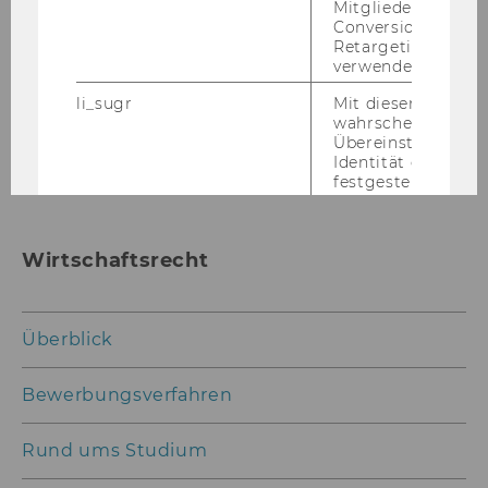
Mitgliederkennung,
Conversion-Tracki
karoline.spies@wu.ac.at
Retargeting und A
verwendet wird.
0043 1 31336 6493
li_sugr
Mit diesem Cooki
wahrscheinlichkei
Übereinstimmung
Identität eines Nu
festgestellt.
U
Bei diesem Cookie
sich um eine Bro
für Nutzer.
Wirtschaftsrecht
_guid
Mit diesem Cookie
LinkedIn Mitglied
über Google Ads id
Überblick
BizographicsOptOut
Mit diesem Cookie
Ablehnungsstatus 
Bewerbungsverfahren
Tracking durch Dri
ermittelt.
Rund ums Studium
lidc
Dieses Cookie erle
Auswahl des Date