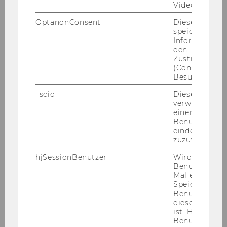
Univ.Prof. DDr. Christoph
Video abgespi
Grabenwarter
OptanonConsent
Dieses Cooki
speichert
Informatione
sekretariat.grabenwarter@wu.ac.at
den
Zustimmungs
+43-1-313 36-4423
(Consent) ein
Besuchers.
_scid
Dieses Cookie
verwendet, u
einem/einer
Benutzer*in e
eindeutige ID
zuzuweisen
hjSessionBenutzer_
Wird gesetzt,
Benutzer zum
Mal eine Seite
Speichert die 
Benutzer-ID, d
diese Seite e
ist. Hotjar ver
Benutzer nich