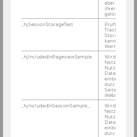
aber fast sofo
ihrer Erstellu
gelöscht.
_hjSessionStorageTest
Prüft, ob der 
Tracking Cod
Storage verw
kann. Wenn ja
Wert von 1 ges
_hjIncludedInPageviewSample
Wird gesetzt
festzustellen,
Nutzer in die
Datenstichpr
Univ.-Prof. Dr. Robert Kert
einbezogen wi
durch das
Seitenaufrufli
robert.kert@wu.ac.at
Website defini
+43-1-313 36-5735
_hjIncludedInSessionSample_
Wird gesetzt
festzustellen,
Nutzer in die
Datenstichpr
einbezogen wi
durch das täg