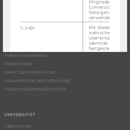
INTERNATIONALE UND INCOMING EXCHANGE STUDIERENDE
Mitgliederkennung,
Conversion-Tracki
ANGEBOTE FÜR SCHULEN UND STUDIENINTERESSIERTE
Retargeting und A
verwendet wird.
STUDENT CLUBS
li_sugr
Mit diesem Cooki
wahrscheinlichkei
Übereinstimmung
Identität eines Nu
FORSCHUNG
festgestellt.
FORSCHUNGSPORTAL
U
Bei diesem Cookie
sich um eine Bro
FORSCHENDE
für Nutzer.
IMPACT DER FORSCHUNG
_guid
Mit diesem Cookie
ORGANISATION DER FORSCHUNG
LinkedIn Mitglied
über Google Ads id
FORSCHUNGSINFRASTRUKTUR
BizographicsOptOut
Mit diesem Cookie
Ablehnungsstatus 
Tracking durch Dri
UNIVERSITÄT
ermittelt.
lidc
Dieses Cookie erle
ÜBER DIE WU
Auswahl des Date