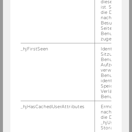
diese Seite e
on­line TALK | Do, 13. März, 9:30 – 11:00
ist. Stellt sic
Uhr
die Daten von
nachfolgende
Dran blei­ben! – Mo­ti­va­ti­on tan­ken
Besuchen der
Seite derselb
und Lern­fort­schrit­te er­zie­len (DE)
|
Benutzer-ID
PEER­GROUP | Do, 13. März, 10:00 – 12:00
zugeordnet w
Uhr
_hjFirstSeen
Identifiziert d
Easy is Right! Es darf auch leicht
Sitzung eines
Benutzers. Wi
gehen! (DE & EN)
| SKILL SES­SI­ON | Mo,
Aufzeichnungs
17. März, 11:00-12:00 Uhr
verwendet, u
Benutzersitz
Show yours­elf! Selbst­be­wusst prä­
identifizieren.
sen­tie­ren (DE & EN)
| SKILL SES­SI­ON |
Speicherdaue
Mo, 24. März, 11:00-12:00 Uhr
Verlängert sic
Benutzeraktivi
_hjHasCachedUserAttributes
Ermöglicht e
Wobei kannst du ge­ra­de etwas mehr En­er­gie
nachzuvollzie
und Un­ter­stüt­zung be­nö­ti­gen, um gut ins
die Daten in
_hjUserAttrib
Som­mer­se­mes­ter zu star­ten? Melde dich jetzt
Storage auf 
an!