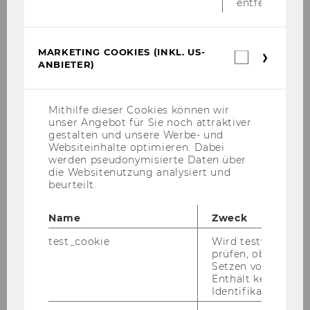
entfernt.
unter:
wu.at/mas­ter­day
MARKETING COOKIES (INKL. US-
Marketin
Rest­plät­ze für Sprach­kur­se
ANBIETER)
Cookies
(inkl.
US-
Anbieter)
Mithilfe dieser Cookies können wir
unser Angebot für Sie noch attraktiver
gestalten und unsere Werbe- und
Websiteinhalte optimieren. Dabei
werden pseudonymisierte Daten über
die Websitenutzung analysiert und
beurteilt.
Name
Zweck
Be­reits nächs­te Woche be­gin­nen die
Sprach­
test_cookie
Wird testweise ge
kur­se
am WU Busi­ness Lan­guage Cen­ter. Für
prüfen, ob der Br
Rest­plät­ze könnt ihr euch noch an­mel­den!
Setzen von Cookies
Enthält keine
Identifikationsme
Windhag-​Stipendium für be­