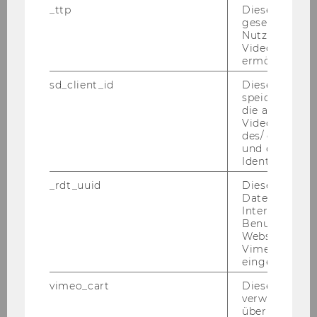
_ttp
Dieser Cookie
gesetzt, um d
Nutzung des 
Videoplayers 
ermöglichen
sd_client_id
Dieses Cooki
speichert Dat
Wel­che Fä­hig­kei­ten wer­den in der Zu­kunft be­
die aktuellen
Videoeinstell
son­ders ge­fragt sein? Die Skills Aca­de­my bie­tet
des/ der Benu
fünf­zehn
pra­xis­na­he Work­shops,
die euch op­
und einen per
ti­mal auf die
Her­aus­for­de­run­gen von mor­gen
Identifikatio
vor­be­rei­ten. Wählt die drei Work­shops, die
_rdt_uuid
Dieses Cooki
euch am meis­ten in­ter­es­sie­ren, und be­werbt
Daten über di
Interaktionen
euch noch heute. Das Beste daran: Die Work­
Benutzer*inne
shops sind kos­ten­los!
Websites, auf
Vimeo-Video
Mehr Infos fin­det ihr auf un­se­rer
Skills Aca­de­
eingebettet is
my Web­site
.
Be­wer­bungs­frist: 16.03.2025
vimeo_cart
Dieses Cookie
verwendet, u
überprüfen, wi
Study Skills für bes­se­re Er­geb­