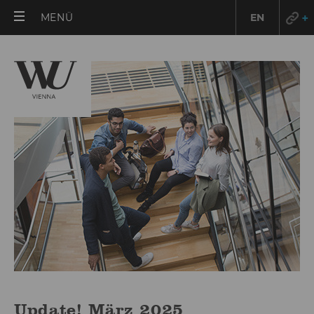
HAUPTMENÜ
MENÜ
EN
ÖFFNEN
Update! März 2025