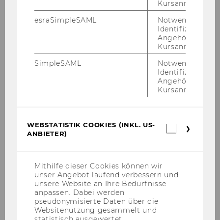
Kursanmeldung.
Online-​Überweisung
bzw.
Kre­dit­
esraSimpleSAML
Notwendig zur
kar­ten­zah­lung
Identifizierung 
Angehörige/r für
mit Ban­ko­mat­kar­te an den SB-​Terminals
Kursanmeldung.
im LC
SimpleSAML
Notwendig zur
Identifizierung 
Angehörige/r für
Um­wand­lung der PC-​Räume in
Kursanmeldung.
Plug & Study-​Räume ab­ge­
schlos­sen
WEBSTATISTIK COOKIES (INKL. US-
Webstatis
ANBIETER)
Cookies
(inkl.
US-
Anbieter)
Mithilfe dieser Cookies können wir
unser Angebot laufend verbessern und
unsere Website an Ihre Bedürfnisse
anpassen. Dabei werden
pseudonymisierte Daten über die
Websitenutzung gesammelt und
statistisch ausgewertet.