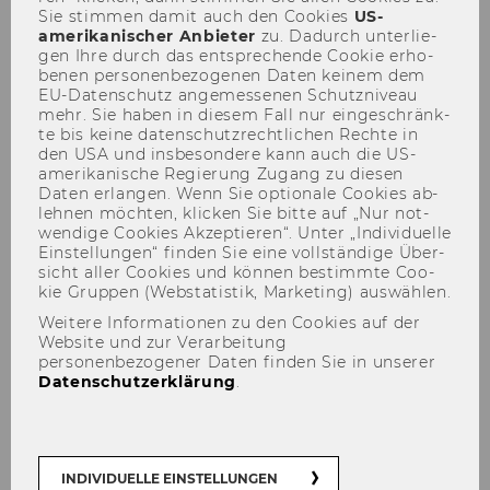
Sie stim­men damit auch den Coo­kies
US-​
März | Rest­plät­ze Sprach­kur­se | Wind­
amerikanischer An­bie­ter
zu. Da­durch un­ter­lie­
hag Sti­pen­di­um Nie­der­ös­ter­reich |
gen Ihre durch das ent­spre­chen­de Coo­kie er­ho­
Chill-​Out Area neu
be­nen per­so­nen­be­zo­ge­nen Daten kei­nem dem
EU-​Datenschutz an­ge­mes­se­nen Schutz­ni­veau
mehr. Sie haben in die­sem Fall nur ein­ge­schränk­
te bis keine da­ten­schutz­recht­li­chen Rech­te in
den USA und ins­be­son­de­re kann auch die US-​
amerikanische Re­gie­rung Zu­gang zu die­sen
Auf­nah­me­ver­fah­ren für das
Daten er­lan­gen. Wenn Sie op­tio­na­le Coo­kies ab­
leh­nen möch­ten, kli­cken Sie bitte auf „Nur not­
Stu­di­en­jahr 2025/26
wen­di­ge Coo­kies Ak­zep­tie­ren“. Unter „In­di­vi­du­el­le
Ein­stel­lun­gen“ fin­den Sie eine voll­stän­di­ge Über­
sicht aller Coo­kies und kön­nen be­stimm­te Coo­
kie Grup­pen (Web­sta­tis­tik, Mar­ke­ting) aus­wäh­len.
Weitere Informationen zu den Cookies auf der
Website und zur Verarbeitung
personenbezogener Daten finden Sie in unserer
Datenschutzerklärung
.
INDIVIDUELLE EINSTELLUNGEN