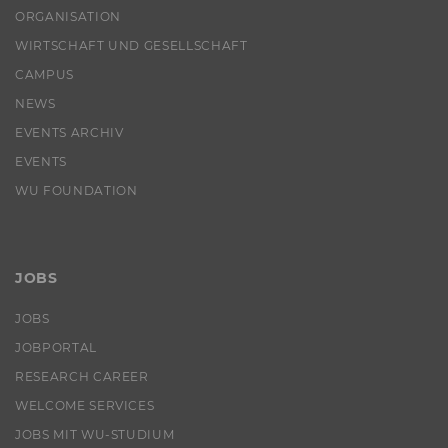
von LinkedIn.
ORGANISATION
WIRTSCHAFT UND GESELLSCHAFT
aam_uuid
Dieses Cookie dien
Synchronisierung
CAMPUS
Audience Manager
NEWS
AMCV_XXX_at_AdobeOrg
Dieses Cookie enth
EVENTS ARCHIV
eindeutige Kennun
Adobe Experience 
EVENTS
li_mc
Dieses Cookie wird
WU FOUNDATION
temporärer Cache
Es dient dazu,
Einwilligungsinfo
des/ der Nutzer*in
JOBS
Datenbank client-s
verfügbar zu habe
JOBS
lang
Dieses Cookie merk
JOBPORTAL
Spracheinstellung 
Nutzer*in. So wird
RESEARCH CAREER
sichergestellt, das
LinkedIn.com-Webs
WELCOME SERVICES
vom Nutzer ausge
JOBS MIT WU-STUDIUM
Sprache erscheint.