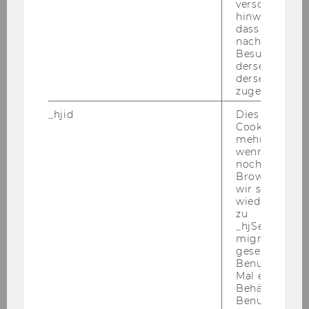
verschiedene
Der März star­tet mit einer
ge­ball­ten La­dung
hinweg.Stellt 
an Ex­per­ti­se,
z.B. wie Selbst­be­wusst­seins­ar­
dass Daten v
beit Er­folg för­dern kann, mit un­se­rem ex­ter­nen
nachfolgende
Besuchen auf
Ex­per­ten Rai­ner Schaf­hu­ber.
derselben We
derselben Ben
Hier ist eine Über­sicht über unser ge­sam­tes
zugeordnet w
März-​Angebot:
_hjid
Dies ist ein al
Cookie, das wi
Stu­die­ren mit Neu­ro­di­ver­si­tät (DE)
| on­
mehr setzen, 
line PEER­GROUP | Mo, 3. März, 15:00 –
wenn ein Benu
noch in sein
17:00 Uhr
Browser hat,
wir seinen We
Rea­lis­ti­sche & ef­fek­ti­ve Wo­chen­pla­
wiederverwen
nung (EN)
| WORK­SHOP | Mo, 10. März,
zu
13:00 – 15:30 Uhr
_hjSessionUser
migrieren. Wi
Mit mehr Selbst­be­wusst­sein zum
gesetzt, wenn
Stu­di­en­erfolg (DE)
| WORK­SHOP | Mi,
Benutzer zum
Mal eine Seite
12. März, 09:00 – 12:00 Uhr
Behält die Hot
Benutzer-ID be
Ef­fi­zi­ent & hirn­ge­recht ler­nen (DE)
|