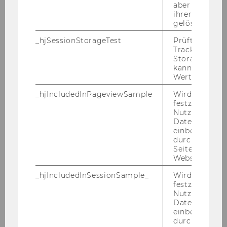
aber fast sofo
ihrer Erstellu
gelöscht.
_hjSessionStorageTest
Prüft, ob der 
Tracking Cod
Storage verw
kann. Wenn ja
Am Mas­ter‘s Day 2025 habt ihr die Mög­lich­keit,
Wert von 1 ges
euch mit Ex­pert*innen un­se­rer Mas­ter­pro­
_hjIncludedInPageviewSample
Wird gesetzt
gram­me aus­zu­tau­schen. Nutzt eure Chan­ce
festzustellen,
und holt euch alle In­for­ma­tio­nen rund um
Nutzer in die
Datenstichpr
euer Wunsch-​Masterprogramm.
einbezogen wi
durch das
Im Rah­men der Vor­trä­ge wer­den bei­spiels­
Seitenaufrufli
wei­se fol­gen­de Fra­gen be­han­delt:
Website defini
_hjIncludedInSessionSample_
Wird gesetzt
Ist ein Stu­di­um an der WU das Rich­ti­ge
festzustellen,
für mich? Wel­che Pro­gramm­in­hal­te und
Nutzer in die
Datenstichpr
-​schwerpunkte gibt es?
einbezogen wi
durch das täg
Wie melde ich mich an? Was muss ich