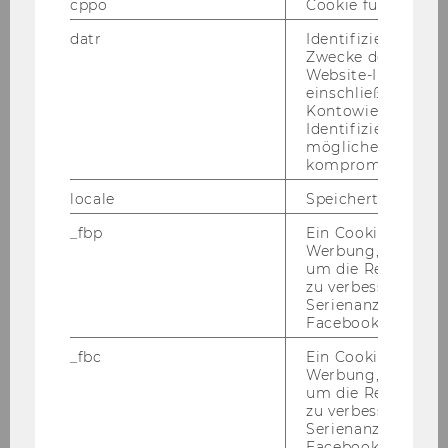
cppo
Cookie für statist
Ebene 4,
in der kom­mu­ni­ka­ti­ven Zone
datr
Identifiziert den 
Wann:
zu den
Öff­nungs­zei­ten
des Bi­
Zwecke der Sicher
blio­theks­zen­trums zu­gäng­lich
Website-Integrität
einschließlich der
Wie:
Kaf­fee und an­de­re Ge­trän­ke mit
Kontowiederherst
wie­der­ver­schließ­ba­rem De­ckel sind will­
Identifizierung vo
möglicherweise
kom­men
kompromittierten
locale
Speichert Sprache
See you there!
_fbp
Ein Cookie für Fa
Werbung, das verw
um die Relevanz z
zu verbessern sow
ZURÜCK ZUR ÜBERSICHT
Serienanzeigenpro
Facebook bereitzus
_fbc
Ein Cookie für Fa
Werbung, das verw
Informationen für Studierende
um die Relevanz z
zu verbessern sow
Serienanzeigenpro
Facebook bereitzus