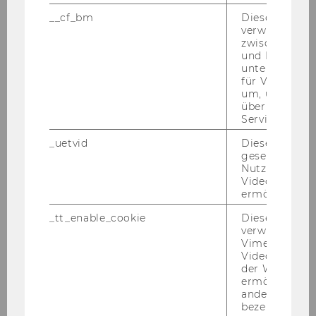
Pra­xis­trai­ning dei­nes "En­tre­pre­
__cf_bm
Dieses Cookie
verwendet, u
neu­ri­al Mind­sets"
zwischen Men
und Bots zu
Ur­kun­de für dein au­ßer­or­dent­li­
unterscheiden.
ches En­ga­ge­ment + Lin­ke­dIn
für Vimeo no
Zer­ti­fi­kat
um, um gülti
über die Nutz
Coo­les CHAN­GE­MA­KER T-​Shirt
Service zu s
Ge­sell­schaft­li­ches En­ga­ge­ment
_uetvid
Dieses Cookie
gesetzt, um d
Strah­len­de Kin­der­au­gen beim
Nutzung des 
Markt­tag
Videoplayers 
ermöglichen
2 ECTS (an­re­chen­bar als freie
_tt_enable_cookie
Dieses Cookie
Wahl­fä­cher - in­so­fern im Cur­ri­cu­
verwendet, u
lum vor­han­den - op­tio­nal)
Vimeo-
Videoeinbett
der WU-Websi
ermöglichen 
andere nicht 
bezeichnete 