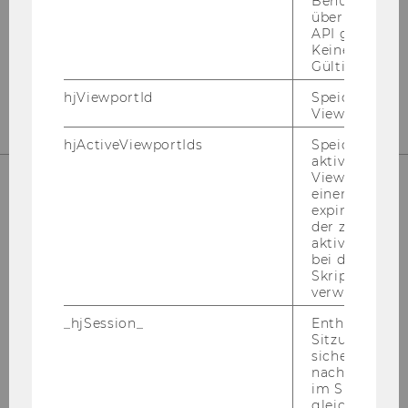
Benutzerattri
IN­STA­GRAM
über die Hotja
API gesendet
Keine explizit
Gültigkeitsda
LIN­KE­DIN
hjViewportId
Speichert Ben
Viewport-Deta
hjActiveViewportIds
Speichert die
aktiven Benut
Viewports. Sp
einen
expirationTi
LAUFEND INFORMIERT BLEIBEN!
der zur Valid
aktiver Ansic
bei der
Skriptinitiali
verwendet wir
_hjSession_
Enthält die ak
NEWS­LET­TER
Sitzungsdaten.
sicher, dass
nachfolgende
im Sitzungsfe
gleichen Sitz