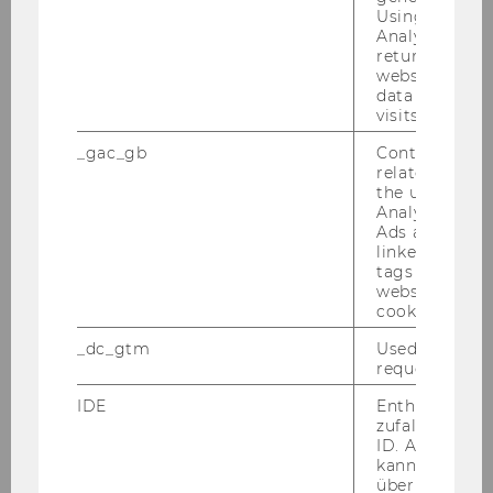
Using this ID
Analytics can
returning use
website and 
data from pre
Dein Input
visits.
_gac_gb
Contains cam
Kick­off (3h)
related infor
the user. If G
Ver­net­zungs­event zwi­schen Leh­
Analytics and
rer*in und Stu­die­ren­den (3h)
Ads accounts 
linked, the co
Trai­ning für die Ar­beit mit Kin­
tags on the G
website read 
dern (ca. 2-3h)
cookie.
Vor­be­rei­tung / Durch­füh­rung
_dc_gtm
Used to throt
von 2 Halb­ta­ges­work­shops im
request rate.
Team
IDE
Enthält eine
Vor­be­rei­tung / Durch­füh­rung
zufallsgenerie
ID. Anhand di
des Markt­tags (1 Halb­tag) im
kann Google 
Team
über verschie