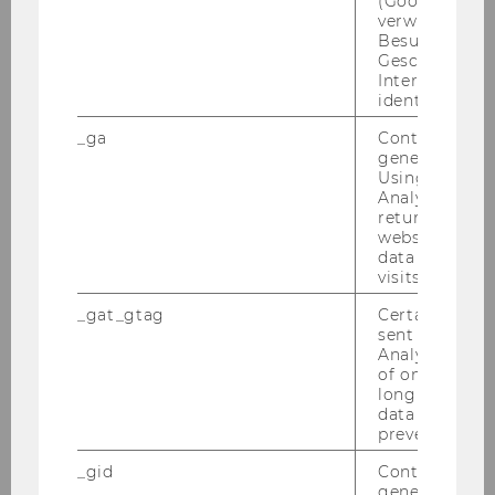
(Google Tag 
verwendet, u
Besucher nach
Geschlecht o
Interessen zu
identifizieren.
_ga
Contains a r
generated use
Using this ID
Analytics can
1
/17
returning use
website and 
data from pre
visits.
_gat_gtag
Certain data i
sent to Googl
Analytics a 
of once per m
long as it is s
data transfers
prevented.
_gid
Contains a r
generated use