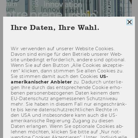
Coo
Ihre Daten, Ihre Wahl.
Con
sch
Changemaker Programm
Wir ver­wen­den auf un­se­rer Web­site Coo­kies.
Davon sind ei­ni­ge für den Be­trieb un­se­rer Web­
site un­be­dingt er­for­der­lich, an­de­re sind op­tio­nal.
Wenn Sie auf den But­ton „Alle Coo­kies ak­zep­tie­
ren“ kli­cken, dann stim­men Sie allen Coo­kies zu.
Sie stim­men damit auch den Coo­kies
US-​
amerikanischer An­bie­ter
zu. Da­durch un­ter­lie­
gen Ihre durch das ent­spre­chen­de Coo­kie er­ho­
be­nen per­so­nen­be­zo­ge­nen Daten kei­nem dem
EU-​Datenschutz an­ge­mes­se­nen Schutz­ni­veau
mehr. Sie haben in die­sem Fall nur ein­ge­schränk­
te bis keine da­ten­schutz­recht­li­chen Rech­te in
den USA und ins­be­son­de­re kann auch die US-​
amerikanische Re­gie­rung Zu­gang zu die­sen
Daten er­lan­gen. Wenn Sie op­tio­na­le Coo­kies ab­
leh­nen möch­ten, kli­cken Sie bitte auf „Nur not­
wen­di­ge Coo­kies Ak­zep­tie­ren“. Unter „In­di­vi­du­el­le