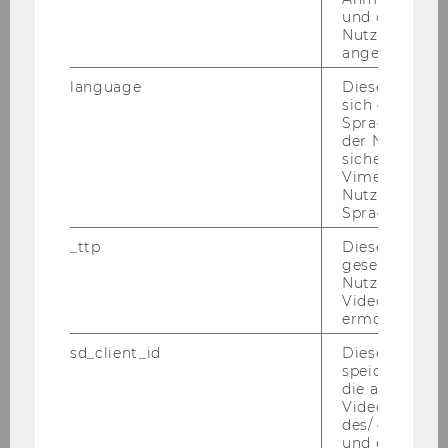
und ob sich de
Nutzer*in jem
angemeldet h
language
Dieses Cooki
sich die
Spracheinstel
der Nutzer*in
sichergestellt
Vimeo in der
Nutzer ausge
Sprache ersch
_ttp
Dieser Cookie
gesetzt, um d
Nutzung des 
Videoplayers 
ermöglichen
sd_client_id
Dieses Cooki
speichert Dat
die aktuellen
Videoeinstell
des/ der Benu
und einen per