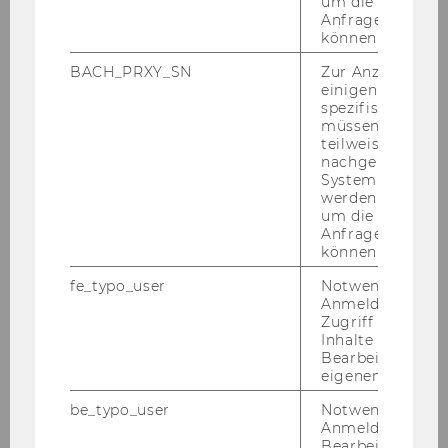
um die Antwort 
Anfrage zuordne
können.
BACH_PRXY_SN
Zur Anzeige von
einigen WU-
spezifischen Inh
müssen Informa
teilweise von
nachgelagerten
System abgefra
werden. Notwen
um die Antwort 
Anfrage zuordne
können.
fe_typo_user
Notwendig für d
Anmeldung und
Zugriff auf gesc
Inhalte oder zur
Bearbeitung des
eigenen Profils.
be_typo_user
Notwendig für d
Anmeldung und
Bearbeitung von