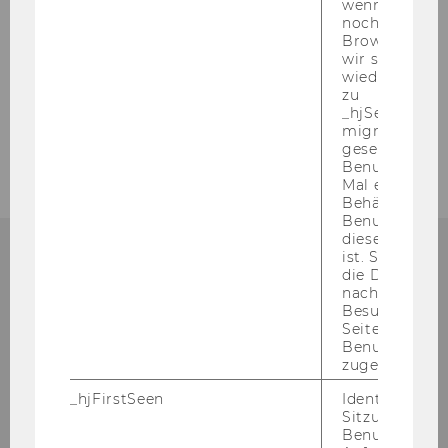
wenn ein Benu
noch in sein
Wer & Warum
Browser hat,
wir seinen We
Ablauf
wiederverwen
zu
_hjSessionUser
Feedback & Resonanz
migrieren. Wi
gesetzt, wenn
Benutzer zum
Mal eine Seite
Behält die Hot
Benutzer-ID be
diese Seite e
ist. Stellt sic
die Daten von
KONTAKT
nachfolgende
Besuchen der
Seite derselb
Benutzer-ID
zugeordnet w
Welt­han­dels­platz 1 (D1/TC neben Mensa)
_hjFirstSeen
Identifiziert d
Sitzung eines
A - 1020 Wien
Benutzers. Wi