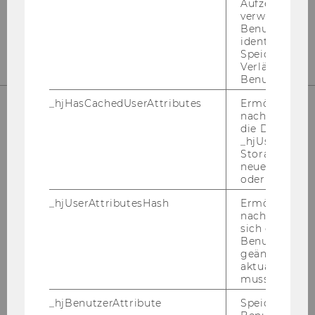
Tel.: +43-​1-31336-4545
Aufzeichnungs
verwendet, u
mail:
gru­en­den@wu.ac.at
Benutzersitz
identifizieren.
Speicherdaue
Verlängert sic
Benutzeraktivi
_hjHasCachedUserAttributes
Ermöglicht e
nachzuvollzie
die Daten in
SOCIAL MEDIA
_hjUserAttrib
Storage auf 
neuesten Stan
oder nicht.
_hjUserAttributesHash
Ermöglicht e
nachzuvollzie
FACE­BOOK
sich ein
Benutzerattri
geändert hat
aktualisiert 
WHATS­AP­P­GRUP­PE
muss.
_hjBenutzerAttribute
Speichert