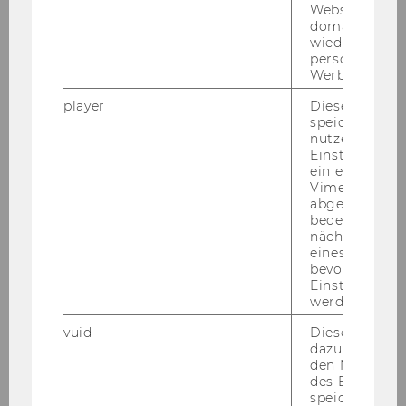
Websites
domainübergr
wiedererkenn
personalisiert
Werbung auss
player
Dieses Cooki
speichert
nutzerspezifi
Einstellungen
ein eingebett
Vimeo-Video
abgespielt wi
bedeutet, das
nächsten Ans
eines Vimeo-V
bevorzugten
Einstellungen
werden.
vuid
Dieser Cookie
dazu eingeset
den Nutzungs
Dein Out­put
des Benutzers
speichern.