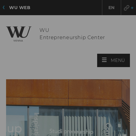
WU WEB
EN
WU
Entrepreneurship Center
HAU
MENÜ
ÖFF