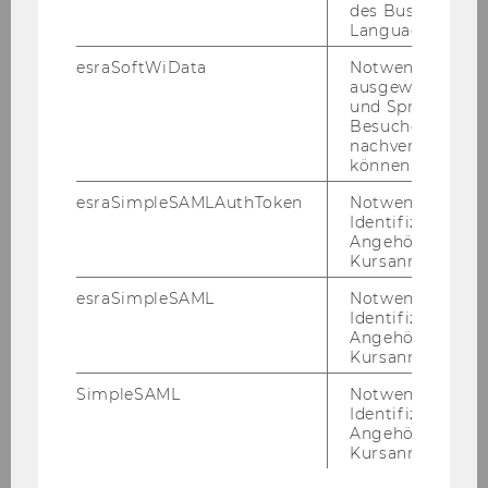
des Business
JETZT VOR­MER­KEN!
Language Center
esraSoftWiData
Notwendig um
ausgewählte Sp
Ihre Schu­le/Klas­se beim Chan­
und Sprachkurse
Besuchers
ge­ma­ker Markt­tag 2027:
nachverfolgen z
können.
esraSimpleSAMLAuthToken
Notwendig zur
Identifizierung 
Angehörige/r für
Kursanmeldung.
esraSimpleSAML
Notwendig zur
Identifizierung 
Angehörige/r für
Kursanmeldung.
SimpleSAML
Notwendig zur
Identifizierung 
Angehörige/r für
Kursanmeldung.
Sie sind LEH­RER:IN - EL­TERN­TEIL - DI­REK­
TOR:IN und wür­den gerne Ihre Volks­schu­le