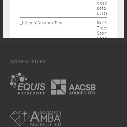
COOKIE EINSTELLUNGEN
gesetzt. Wird 
sofort nach s
Erstellung ge
Barrierefreiheitserklärung
Webseite
_hjLocalStorageTest
Prüft, ob der 
Tracking Code
Storage verw
kann. Wenn ja
Wert 1 gesetzt
_hjLocalStora
gespeicherte
haben keine
ACCREDITED BY:
Verfallszeit, 
aber fast sofo
EQUIS
AACSB
ihrer Erstellu
gelöscht.
_hjSessionStorageTest
Prüft, ob der 
Tracking Cod
Storage verw
kann. Wenn ja
AMBA
Wert von 1 ges
_hjIncludedInPageviewSample
Wird gesetzt
festzustellen,