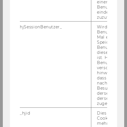
einem/einer
er­mög­licht.
Benutzer*in e
eindeutige ID
zuzuweisen
hjSessionBenutzer_
Wird gesetzt,
Benutzer zum
ERFAHREN SIE MEHR!
Mal eine Seite
Speichert die 
Wer & Warum
Benutzer-ID, d
diese Seite e
ist. Hotjar ver
Benutzer nich
verschiedene
hinweg.Stellt 
dass Daten v
Empower
nachfolgende
Besuchen auf
derselben We
derselben Ben
SkillsLAB
zugeordnet w
_hjid
Dies ist ein al
Changemaker Programm
Cookie, das wi
mehr setzen, 