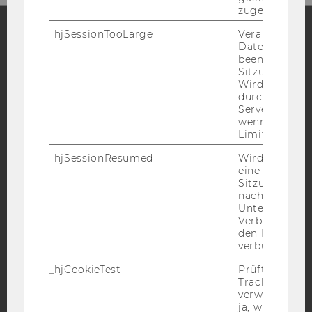
zugeordnet w
_hjSessionTooLarge
Veranlasst Hot
Datenerfassu
Facebook
Instagram
Blog
beenden, wen
Sitzung zu vie
Wird automat
durch ein Sig
YouTube
Servers best
Newsletter
Bluesky
wenn die Sitz
Limit überschr
_hjSessionResumed
Wird gesetzt,
eine
Sitzung/Aufz
IMPRESSUM
nach einer
Unterbrechun
BARRIEREFREIHEITSERKLÄRUNG WEBSEITE
Verbindung w
den Hotjar-Se
DATENSCHUTZERKLÄRUNG
verbunden wir
DATENSCHUTZERKLÄRUNG SOCIAL MEDIA
_hjCookieTest
Prüft, ob der 
DATENSCHUTZERKLÄRUNG
Tracking Cod
STUDIENBEWERBER*INNEN UND STUDIERENDE
verwenden ka
ja, wird ein W