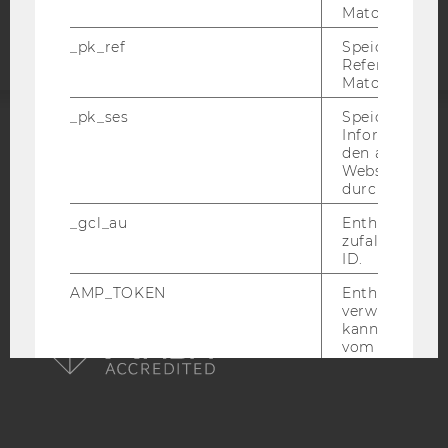
Webseite
Matomo.
_pk_ref
Speicherung 
Referrers dur
Matomo.
_pk_ses
Speicherung 
Informatione
ACCREDITED BY:
den aktuellen
Webseitenbe
EQUIS
AACSB
durch Matom
_gcl_au
Enthält eine
zufallsgenerie
ID.
AMP_TOKEN
Enthält ein To
AMBA
verwendet we
kann, um eine
vom AMP-Clie
Service abzur
Andere mögli
zeigen Opt-ou
Anfrage im G
einen Fehler 