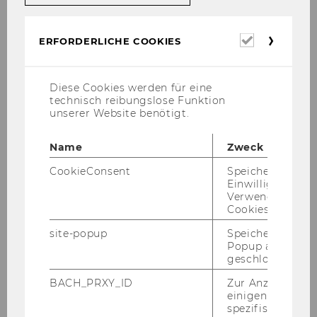
Erforderl
ERFORDERLICHE COOKIES
WU Entrepreneurship Center
Cookies
Diese Cookies werden für eine
Über uns
technisch reibungslose Funktion
unserer Website benötigt.
Unser Angebot
Name
Zweck
Impact
CookieConsent
Speichert Ihre
Einwilligung zur
Verwendung vo
Tools & Resources
Cookies.
site-popup
Speichert ob ein
Popup ausgefüll
How To Start-Up
geschlossen wur
Startup Glossar
BACH_PRXY_ID
Zur Anzeige von
einigen WU-
spezifischen Inh