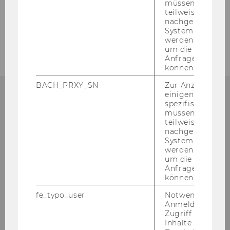
müssen Informa
Events
teilweise von
nachgelagerten
Netzwerk
System abgefra
werden. Notwen
um die Antwort 
Anfrage zuordne
können.
BACH_PRXY_SN
Zur Anzeige von
einigen WU-
spezifischen Inh
KONTAKT
müssen Informa
teilweise von
nachgelagerten
System abgefra
werden. Notwen
um die Antwort 
Welt­han­dels­platz 1 (D1/TC neben Mensa)
Anfrage zuordne
können.
A - 1020 Wien
fe_typo_user
Notwendig für d
Tel.: +43-​1-31336-4545
Anmeldung und
mail:
gru­en­den@wu.ac.at
Zugriff auf gesc
Inhalte oder zur