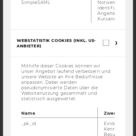
Facebook
Instagram
Blog
SimpleSAML
Notwendig zur
Identifizierung 
Angehörige/r für
Kursanmeldung.
YouTube
Newsletter
Bluesky
WEBSTATISTIK COOKIES (INKL. US-
Webstatis
ANBIETER)
Cookies
(inkl.
US-
Anbieter)
IMPRESSUM
Mithilfe dieser Cookies können wir
unser Angebot laufend verbessern und
BARRIEREFREIHEITSERKLÄRUNG WEBSEITE
unsere Website an Ihre Bedürfnisse
DATENSCHUTZERKLÄRUNG
anpassen. Dabei werden
pseudonymisierte Daten über die
DATENSCHUTZERKLÄRUNG SOCIAL MEDIA
Websitenutzung gesammelt und
statistisch ausgewertet.
DATENSCHUTZERKLÄRUNG
STUDIENBEWERBER*INNEN UND STUDIERENDE
Name
Zweck
COOKIE EINSTELLUNGEN
_pk_id
Eindeutige
Kennzeichnun
Barrierefreiheitserklärung
Besuchers du