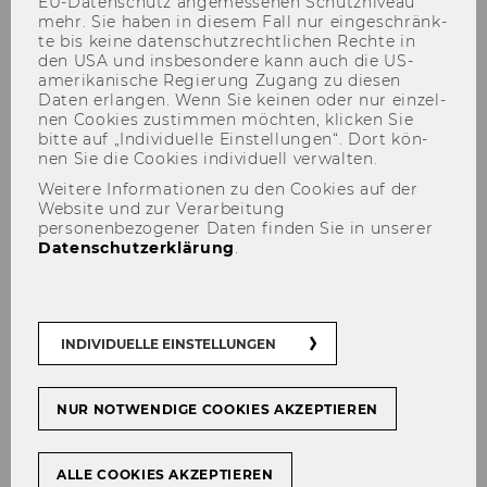
EU-​Datenschutz an­ge­mes­se­nen Schutz­ni­veau
mehr. Sie haben in die­sem Fall nur ein­ge­schränk­
te bis keine da­ten­schutz­recht­li­chen Rech­te in
den USA und ins­be­son­de­re kann auch die US-​
amerikanische Re­gie­rung Zu­gang zu die­sen
Daten er­lan­gen. Wenn Sie kei­nen oder nur ein­zel­
nen Coo­kies zu­stim­men möch­ten, kli­cken Sie
bitte auf „In­di­vi­du­el­le Ein­stel­lun­gen“. Dort kön­
Tools & Resources
nen Sie die Coo­kies in­di­vi­du­ell ver­wal­ten.
Weitere Informationen zu den Cookies auf der
Website und zur Verarbeitung
personenbezogener Daten finden Sie in unserer
Datenschutzerklärung
.
Hier fin­dest du Wis­sen, Tools und In­
sights für alle, die sich für En­tre­pre­neur­
ship in­ter­es­sie­ren: Hör den ‘Once Upon a
Stu­dent’ Pod­cast, ent­de­cke How-​To-
INDIVIDUELLE EINSTELLUNGEN
Guides, unser Startup-​Glossar und ak­tu­
el­le Re­ports.
NUR NOTWENDIGE COOKIES AKZEPTIEREN
ALLE COOKIES AKZEPTIEREN