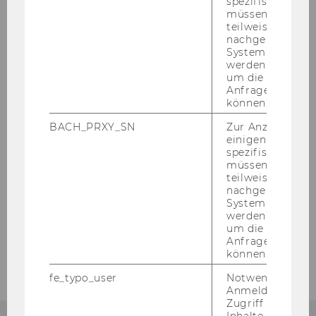
spezifischen Inh
Incubate
müssen Informa
teilweise von
nachgelagerten
Fund
System abgefra
werden. Notwen
um die Antwort 
Support & Educate
Anfrage zuordne
können.
Joint Forces
BACH_PRXY_SN
Zur Anzeige von
einigen WU-
spezifischen Inh
WU ENGAGE.EU Lab
müssen Informa
teilweise von
nachgelagerten
Feedback & Beratung
System abgefra
werden. Notwen
um die Antwort 
Vernetzung
Anfrage zuordne
können.
fe_typo_user
Notwendig für d
Anmeldung und
Zugriff auf gesc
Inhalte oder zur