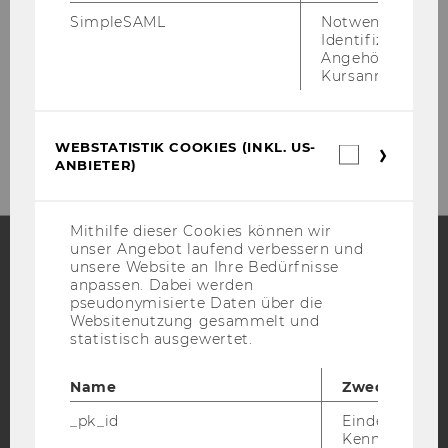
SimpleSAML
Notwendig zur
Identifizierung 
Angehörige/r für
Kursanmeldung.
NEWS­LET­TER
WEBSTATISTIK COOKIES (INKL. US-
Webstatis
ANBIETER)
Cookies
(inkl.
US-
Anbieter)
Mithilfe dieser Cookies können wir
unser Angebot laufend verbessern und
unsere Website an Ihre Bedürfnisse
anpassen. Dabei werden
Facebook
Instagram
Blog
pseudonymisierte Daten über die
Websitenutzung gesammelt und
statistisch ausgewertet.
YouTube
Newsletter
Bluesky
Name
Zweck
_pk_id
Eindeutige
Kennzeichnun