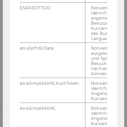
ESRASOFTSID
Notwendig zur
Identifizierung 
angemeldeten
FACE­BOOK
Benutzers im
Kursanmeldung
des Business
Language Center
WHATS­AP­P­GRUP­PE
esraSoftWiData
Notwendig um
ausgewählte Sp
und Sprachkurse
IN­STA­GRAM
Besuchers
nachverfolgen z
können.
LIN­KE­DIN
esraSimpleSAMLAuthToken
Notwendig zur
Identifizierung 
Angehörige/r für
Kursanmeldung.
esraSimpleSAML
Notwendig zur
Identifizierung 
Angehörige/r für
Kursanmeldung.
LAUFEND INFORMIERT BLEIBEN!