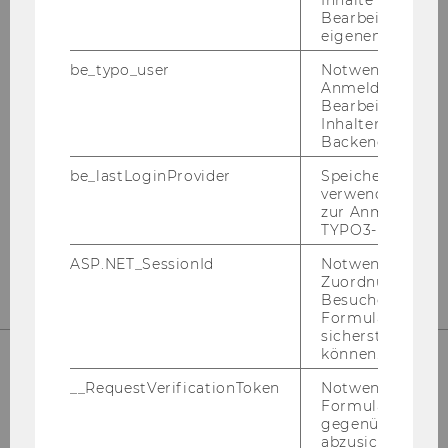
Bearbeitung des
eigenen Profils.
KONTAKT
be_typo_user
Notwendig für d
Anmeldung und
Bearbeitung von
Inhalten im TYP
Backend.
Welt­han­dels­platz 1 (D1/TC neben Mensa)
be_lastLoginProvider
Speichert die zul
A - 1020 Wien
verwendete Met
Tel.: +43-​1-31336-4545
zur Anmeldung f
TYPO3-Backend.
mail:
gru­en­den@wu.ac.at
ASP.NET_SessionId
Notwendig, um 
Zuordnung von
Besucher zu
Formulareingab
sicherstellen zu
können.
__RequestVerificationToken
Notwendig, um 
SOCIAL MEDIA
Formulareingab
gegenüber Angri
abzusichern.