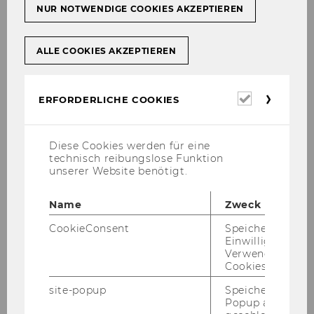
NUR NOTWENDIGE COOKIES AKZEPTIEREN
ALLE COOKIES AKZEPTIEREN
Erforderl
ERFORDERLICHE COOKIES
Cookies
Diese Cookies werden für eine
technisch reibungslose Funktion
unserer Website benötigt.
Name
Zweck
CookieConsent
Speichert Ihre
Einwilligung zur
Verwendung vo
Cookies.
Lass dich von
er­folg­rei­chen Grün­
der*innen
,
span­nen­den Er­fah­run­gen
site-popup
Speichert ob ein
und neuen Ideen
in­spi­rie­ren!
Popup ausgefüll