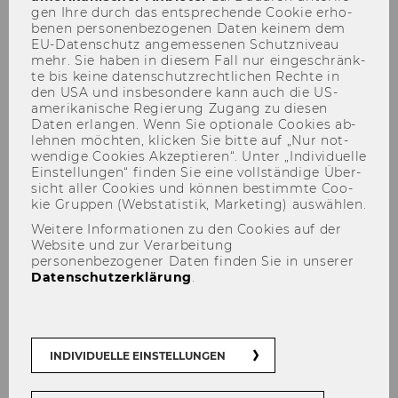
gen Ihre durch das ent­spre­chen­de Coo­kie er­ho­
be­nen per­so­nen­be­zo­ge­nen Daten kei­nem dem
EU-​Datenschutz an­ge­mes­se­nen Schutz­ni­veau
mehr. Sie haben in die­sem Fall nur ein­ge­schränk­
te bis keine da­ten­schutz­recht­li­chen Rech­te in
den USA und ins­be­son­de­re kann auch die US-​
amerikanische Re­gie­rung Zu­gang zu die­sen
Daten er­lan­gen. Wenn Sie op­tio­na­le Coo­kies ab­
Inspire
leh­nen möch­ten, kli­cken Sie bitte auf „Nur not­
wen­di­ge Coo­kies Ak­zep­tie­ren“. Unter „In­di­vi­du­el­le
Ein­stel­lun­gen“ fin­den Sie eine voll­stän­di­ge Über­
sicht aller Coo­kies und kön­nen be­stimm­te Coo­
kie Grup­pen (Web­sta­tis­tik, Mar­ke­ting) aus­wäh­len.
Weitere Informationen zu den Cookies auf der
Website und zur Verarbeitung
personenbezogener Daten finden Sie in unserer
Datenschutzerklärung
.
INDIVIDUELLE EINSTELLUNGEN