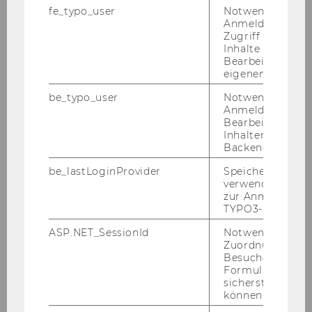
fe_typo_user
Notwendig für d
Anmeldung und
Überblick
Zugriff auf gesc
Inhalte oder zur
Inspire
Bearbeitung des
eigenen Profils.
be_typo_user
Notwendig für d
Podcast: Once Upon a Student
Anmeldung und
Bearbeitung von
Inhalten im TYP
EntrepreneursTalk
Backend.
be_lastLoginProvider
Speichert die zul
Empower
verwendete Met
zur Anmeldung f
TYPO3-Backend.
Ideate
ASP.NET_SessionId
Notwendig, um 
Zuordnung von
Incubate
Besucher zu
Formulareingab
sicherstellen zu
Fund
können.