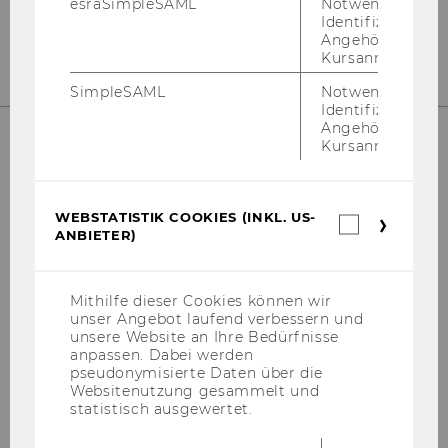
esraSimpleSAML
Notwendig zur
Identifizierung 
mail:
gru­en­den@wu.ac.at
Angehörige/r für
Kursanmeldung.
SimpleSAML
Notwendig zur
Identifizierung 
Angehörige/r für
Kursanmeldung.
SOCIAL MEDIA
WEBSTATISTIK COOKIES (INKL. US-
Webstatis
ANBIETER)
Cookies
(inkl.
US-
Anbieter)
Mithilfe dieser Cookies können wir
FACE­BOOK
unser Angebot laufend verbessern und
unsere Website an Ihre Bedürfnisse
anpassen. Dabei werden
pseudonymisierte Daten über die
WHATS­AP­P­GRUP­PE
Websitenutzung gesammelt und
statistisch ausgewertet.
IN­STA­GRAM