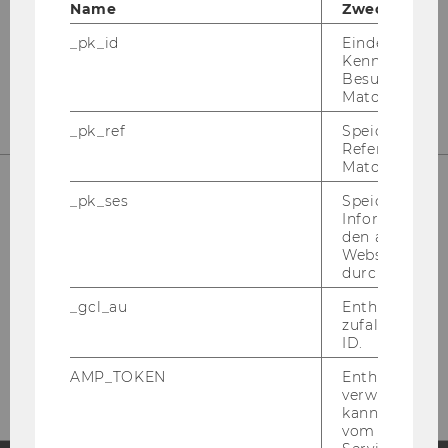
Name
Zweck
_pk_id
Eindeutige
Kennzeichnun
LIN­KE­DIN
Besuchers du
Matomo.
_pk_ref
Speicherung 
Referrers dur
Matomo.
_pk_ses
Speicherung 
Informatione
LAUFEND INFORMIERT BLEIBEN!
den aktuellen
Webseitenbe
durch Matom
_gcl_au
Enthält eine
zufallsgenerie
ID.
NEWS­LET­TER
AMP_TOKEN
Enthält ein To
verwendet we
kann, um eine
vom AMP-Clie