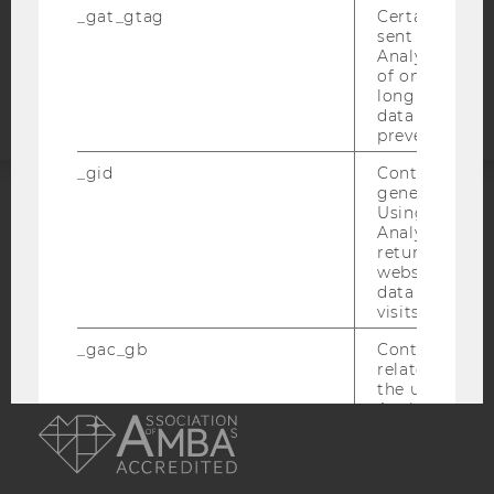
_gat_gtag
Certain data i
sent to Googl
Barrierefreiheitserklärung
Analytics a 
Webseite
of once per m
long as it is s
data transfers
prevented.
_gid
Contains a r
generated use
Using this ID
ACCREDITED BY:
Analytics can
returning use
EQUIS
AACSB
website and 
data from pre
visits.
_gac_gb
Contains cam
related infor
the user. If G
AMBA
Analytics and
Ads accounts 
linked, the co
tags on the G
website read 