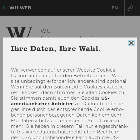
WU WEB
EN
WU
Entrepreneurship Center
Coo
Ihre Daten, Ihre Wahl.
Con
sch
HAU
MENÜ
ÖFF
Wir ver­wen­den auf un­se­rer Web­site Coo­kies.
Davon sind ei­ni­ge für den Be­trieb un­se­rer Web­
site un­be­dingt er­for­der­lich, an­de­re sind op­tio­nal.
Wenn Sie auf den But­ton „Alle Coo­kies ak­zep­tie­
ren“ kli­cken, dann stim­men Sie allen Coo­kies zu.
Sie stim­men damit auch den Coo­kies
US-​
amerikanischer An­bie­ter
zu. Da­durch un­ter­lie­
gen Ihre durch das ent­spre­chen­de Coo­kie er­ho­
be­nen per­so­nen­be­zo­ge­nen Daten kei­nem dem
EU-​Datenschutz an­ge­mes­se­nen Schutz­ni­veau
mehr. Sie haben in die­sem Fall nur ein­ge­schränk­
te bis keine da­ten­schutz­recht­li­chen Rech­te in
den USA und ins­be­son­de­re kann auch die US-​