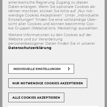
amerikanische Re­gie­rung Zu­gang zu die­sen
Daten er­lan­gen. Wenn Sie op­tio­na­le Coo­kies ab­
leh­nen möch­ten, kli­cken Sie bitte auf „Nur not­
wen­di­ge Coo­kies Ak­zep­tie­ren“. Unter „In­di­vi­du­el­le
Ein­stel­lun­gen“ fin­den Sie eine voll­stän­di­ge Über­
sicht aller Coo­kies und kön­nen be­stimm­te Coo­
kie Grup­pen (Web­sta­tis­tik, Mar­ke­ting) aus­wäh­len.
Events
Weitere Informationen zu den Cookies auf der
Website und zur Verarbeitung
personenbezogener Daten finden Sie in unserer
Datenschutzerklärung
.
August 2026
INDIVIDUELLE EINSTELLUNGEN
NUR NOTWENDIGE COOKIES AKZEPTIEREN
Keine aktuellen Events gefunden.
ALLE COOKIES AKZEPTIEREN