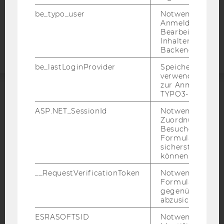
be_typo_user
Notwendig für d
Barrierefreiheitserklärung
Anmeldung und
Webseite
Bearbeitung von
Inhalten im TYP
Backend.
be_lastLoginProvider
Speichert die zul
verwendete Met
zur Anmeldung f
TYPO3-Backend.
ACCREDITED BY:
ASP.NET_SessionId
Notwendig, um 
Zuordnung von
EQUIS
AACSB
Besucher zu
Formulareingab
sicherstellen zu
können.
__RequestVerificationToken
Notwendig, um 
AMBA
Formulareingab
gegenüber Angri
abzusichern.
ESRASOFTSID
Notwendig zur