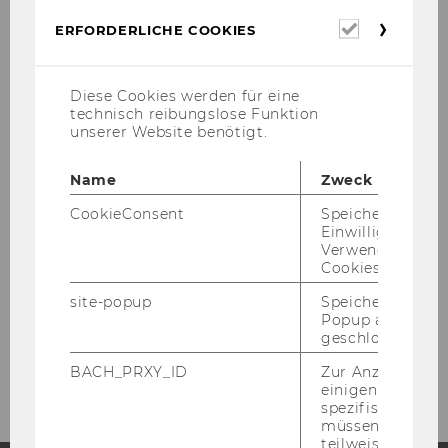
WU Entrepreneurship Center
Erforderl
ERFORDERLICHE COOKIES
Cookies
Diese Cookies werden für eine
Über uns
technisch reibungslose Funktion
unserer Website benötigt.
Unser Angebot
Name
Zweck
Impact
CookieConsent
Speichert Ihre
Einwilligung zur
Verwendung vo
Tools & Resources
Cookies.
site-popup
Speichert ob ein
Events
Popup ausgefüll
geschlossen wur
Netzwerk
BACH_PRXY_ID
Zur Anzeige von
einigen WU-
spezifischen Inh
müssen Informa
teilweise von