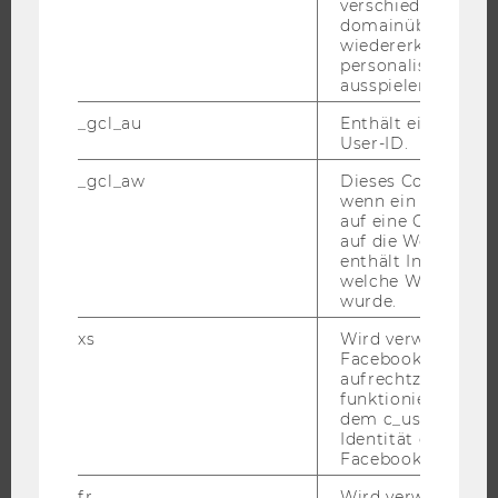
verschiedene Webs
DOKTORAT / PHD
domainübergreife
EXECUTIVE EDUCATION
wiedererkennen u
personalisierte W
BEWERBUNG UND ZULASSUNG
ausspielen.
INFORMATIONEN FÜR STUDIERENDE
_gcl_au
Enthält eine zufal
INTERNATIONALE UND INCOMING EXCHANGE STUDIERENDE
User-ID.
ANGEBOTE FÜR SCHULEN UND STUDIENINTERESSIERTE
_gcl_aw
Dieses Cookie wird
wenn ein User über
STUDENT CLUBS
auf eine Google W
auf die Website ge
enthält Informatio
welche Werbeanzei
FORSCHUNG
wurde.
xs
Wird verwendet, u
FORSCHUNGSPORTAL
Facebook-Sitzung
FORSCHENDE
aufrechtzuerhalten
funktioniert in Ve
IMPACT DER FORSCHUNG
dem c_user-Cookie
Identität des Users
ORGANISATION DER FORSCHUNG
Facebook zu authen
FORSCHUNGSINFRASTRUKTUR
fr
Wird verwendet, 