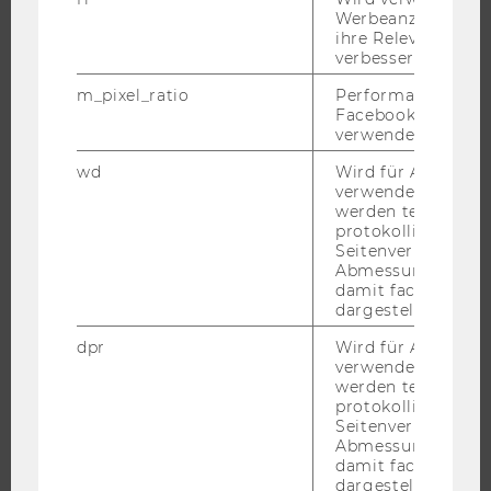
Werbeanzeigen aus
ihre Relevanz zu 
verbessern.
UNIVERSITÄT
m_pixel_ratio
Performance-Cooki
Facebook mit Face
ÜBER DIE WU
verwendet wird.
ORGANISATION
wd
Wird für Analyse-
WIRTSCHAFT UND GESELLSCHAFT
verwendet. Unter
werden technisch
CAMPUS
protokolliert (z.B.
NEWS
Seitenverhältnis u
Abmessungen des 
EVENTS ARCHIV
damit facebook Ap
EVENTS
dargestellt werde
WU FOUNDATION
dpr
Wird für Analyse-
verwendet. Unter
werden technisch
protokolliert (z.B.
Seitenverhältnis u
JOBS
Abmessungen des 
damit facebook Ap
JOBS
dargestellt werde