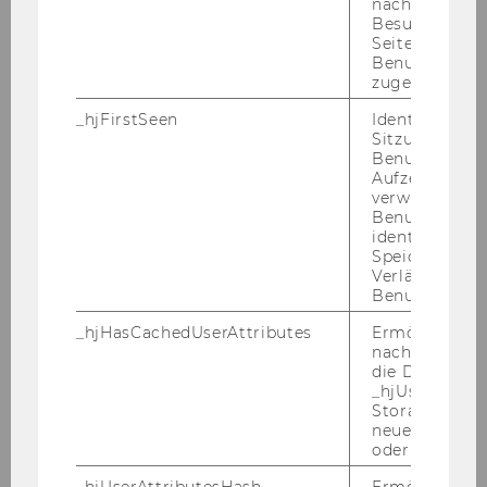
nachfolgende
2006, je­doch längs­tens für die Dauer einer Ka­
Besuchen der
ren­zie­rung, die Stel­le
eines As­sis­ten­ten/ einer
Seite derselb
As­sis­ten­tin
("Säule 2") (Ar­beit­neh­me­rIn der
Benutzer-ID
zugeordnet w
Wirt­schafts­uni­ver­si­tät Wien gem. § 128 UG
2002 idgF),
voll­be­schäf­tigt, er­satz­mä­ßig
zu
_hjFirstSeen
Identifiziert d
Sitzung eines
be­set­zen.
Benutzers. Wi
Wir wei­sen Sie dar­auf hin, dass der WU-​
Aufzeichnungs
verwendet, u
Entwicklungsplan für As­sis­tent/inn/en eine ma­
Benutzersitz
xi­ma­le Be­fris­tungs­dau­er von 6 Jah­ren vor­sieht.
identifizieren.
Be­wer­ber/innen, die be­reits als Er­satz­kräf­te an
Speicherdaue
Verlängert sic
der WU be­schäf­tigt sind, kön­nen daher nur
Benutzeraktivi
mehr für die auf die 6 Jahre feh­len­de Zeit ein­
_hjHasCachedUserAttributes
Ermöglicht e
ge­stellt wer­den.
nachzuvollzie
Not­wen­di­ge Kennt­nis­se und Qua­li­fi­ka­tio­
die Daten in
_hjUserAttrib
nen:
Storage auf 
EU-​Bürger/in, Pro­mo­ti­on in Sozial-​ und Wirt­
neuesten Stan
schafts­wis­sen­schaf­ten
oder nicht.
Er­wünsch­te Kennt­nis­se und Qua­li­fi­ka­tio­nen:
_hjUserAttributesHash
Ermöglicht e