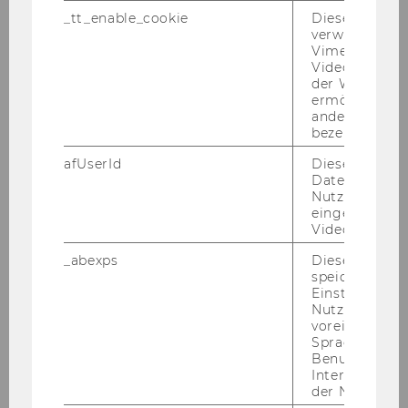
_tt_enable_cookie
Dieses Cookie
Instituts für Bürgerliches Recht
verwendet, u
Vimeo-
und Handelsrecht
Videoeinbett
der WU-Websi
Univ.Prof. Dr. Andreas Wiebe
ermöglichen 
andere nicht 
bezeichnete 
Instituts für Bürgerliches Recht
und Handelsrecht, Abteilung
afUserId
Dieses Cooki
Daten von
Informationsrecht und
Nutzer*innen,
Immaterialgüterrecht
eingebettete
Videos intera
_abexps
Dieses Cooki
o.Univ.Prof. Dr. Ul­rich Rung­gal­dier
speichert get
Einstellungen
Department-​Vorstand
Nutzer*in, zB.
voreingestell
38
)
Aus­schrei­bun­gen von Stel­len für wis­sen­
Sprache, Regi
Benutzernam
schaft­li­ches Per­so­nal
Interaktionsd
der Nutzer*in
ALL­GE­MEI­NE IN­FOR­MA­TIO­NEN: