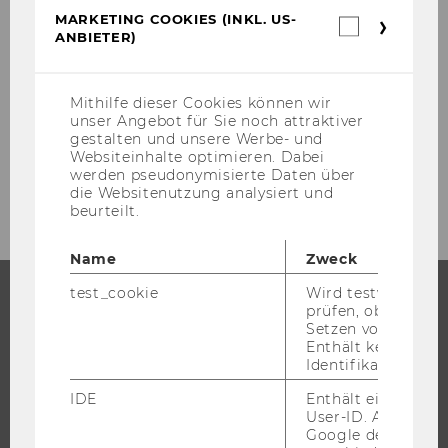
MARKETING COOKIES (INKL. US-
Juni 2006
Marketin
ANBIETER)
Cookies
(inkl.
Juli 2006
US-
Anbieter)
Mithilfe dieser Cookies können wir
unser Angebot für Sie noch attraktiver
August 2006
gestalten und unsere Werbe- und
Websiteinhalte optimieren. Dabei
September 2006
werden pseudonymisierte Daten über
die Websitenutzung analysiert und
beurteilt.
Name
Zweck
test_cookie
Wird testweise ge
prüfen, ob der Br
STUDIUM
Setzen von Cookies
Enthält keine
Identifikationsme
WARUM WU?
BACHELOR
IDE
Enthält eine zufal
User-ID. Anhand d
MASTER
Google den User ü