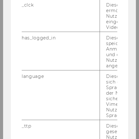
_clck
Dieses Cooki
ermöglicht di
Frau­en­för­de­rung:
Nutzung des
Da sich die Wirt­schafts­uni­ver­si­tät Wien
eingebettete
die Er­hö­hung des Frau­en­an­teils beim
Video Players
wis­sen­schaft­li­chen Per­so­nal zum Ziel
has_logged_in
Dieses Cooki
ge­setzt hat, wer­den qua­li­fi­zier­te Frau­en
speichert
Anmeldeinfo
aus­drück­lich auf­ge­for­dert, sich zu be­
und ob sich de
wer­ben. Bei glei­cher Qua­li­fi­ka­ti­on wer­
Nutzer*in jem
den Frau­en vor­ran­gig auf­ge­nom­men.
angemeldet h
Alle Be­wer­be­rin­nen, die die ge­setz­li­
language
Dieses Cooki
chen Auf­nah­me­er­for­der­nis­se er­fül­len
sich die
und den An­for­de­run­gen des Aus­schrei­
Spracheinstel
der Nutzer*in
bungs­tex­tes ent­spre­chen, sind zu Be­
sichergestellt
wer­bungs­ge­sprä­chen ein­zu­la­den.
Vimeo in der
Nutzer ausge
An der WU ist ein Ar­beits­kreis für Gleich­
Sprache ersch
be­hand­lungs­fra­gen ein­ge­rich­tet. Nä­he­
_ttp
Dieser Cookie
re In­for­ma­tio­nen fin­den Sie unter
gesetzt, um d
http://www.wu-​wien.ac.at/por­tal/iv/ak­
Nutzung des 