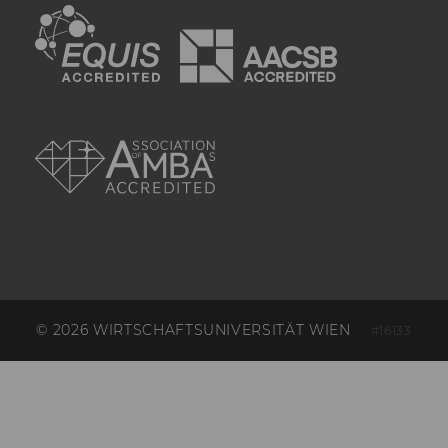
verwendet wird.
EQUIS
AACSB
li_sugr
Mit diesem Cooki
wahrscheinlichkei
Übereinstimmung
Identität eines Nu
festgestellt.
AMBA
U
Bei diesem Cookie
sich um eine Bro
für Nutzer.
_guid
Mit diesem Cookie
LinkedIn Mitglied
über Google Ads id
BizographicsOptOut
Mit diesem Cookie
Ablehnungsstatus 
Tracking durch Dri
© 2026 WIRTSCHAFTSUNIVERSITÄT WIEN
#16133
ermittelt.
lidc
Dieses Cookie erle
Auswahl des Date
von LinkedIn.
aam_uuid
Dieses Cookie dien