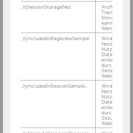
_hjSessionStorageTest
Prüft, ob der 
Tracking Cod
Storage verw
kann. Wenn ja
Studienjahr 2005/2006
Wert von 1 ges
_hjIncludedInPageviewSample
Wird gesetzt
festzustellen,
Oktober 2005
Nutzer in die
Datenstichpr
einbezogen wi
November 2005
durch das
Seitenaufrufli
Website defini
Mitteilungsblatt vom 30. November 2005,
_hjIncludedInSessionSample_
Wird gesetzt
9. Stück
festzustellen,
Nutzer in die
Mittteilungsblatt vom 23. November 2005,
Datenstichpr
8. Stück
einbezogen wi
durch das täg
Sitzungslimit 
Mitteilungsblatt vom 16. November 2005, 7.
Website defini
Stück