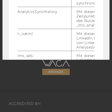
synchronisiert.
IMPRESSUM
AnalyticsSyncHistory
Mit diesem Cookie
BARRIEREFREIHEITSERKLÄRUNG WEBSEITE
Zeitpunkt der Syn
des Nutzers mit d
DATENSCHUTZERKLÄRUNG
„lms_analytics“ ge
DATENSCHUTZERKLÄRUNG SOCIAL MEDIA
li_oatml
Mit diesem Cooki
DATENSCHUTZERKLÄRUNG
LinkedIn Mitgliede
STUDIENBEWERBER*INNEN UND STUDIERENDE
von LinkedIn zu W
Analysezwecke iden
COOKIE EINSTELLUNGEN
lms_ads
Mit diesem Cooki
LinkedIn Mitgliede
Barrierefreiheitserklärung
von LinkedIn identi
Webseite
lms_analytics
Mit diesem Cooki
LinkedIn Mitgliede
Analysezwecken ide
li_fat_id
Bei diesem Cookie
sich um eine indir
Mitgliederkennung,
ACCREDITED BY:
Conversion-Tracki
Retargeting und A