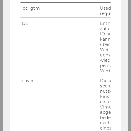
o. Univ.Prof. Dr. Man­fred M. Fi­scher
_dc_gtm
Used to throt
Department-​Vorstand
request rate.
IDE
Enthält eine
Mitt­tei­lungs­blatt vom 23. No­vem­ber 2005, 8.
zufallsgenerie
Stück
ID. Anhand di
kann Google 
http://www.wu.ac.at/struc­tu­re/about/pu­bli­ca­
über verschie
ti­ons/bul­le­tin/sj0506/nov05/mb08#top
37
)
Be­
Websites
voll­mäch­ti­gung/De­part­ment Un­ter­neh­mens­
domainübergr
wiedererkenn
recht, Arbeits-​ und So­zi­al­recht
personalisiert
Gemäß § 8 Abs 2 der Richt­li­nie des Rek­to­rats
Werbung auss
für die Be­voll­mäch­ti­gung von Ar­beit­neh­me­rin­
player
Dieses Cooki
nen und Ar­beit­neh­mern der Wirt­schafts­uni­ver­
speichert
si­tät Wien (Mit­tei­lungs­blatt 21. Stück, Nr. 102,
nutzerspezifi
vom 27.2.2004, in der Fas­sung Mit­tei­lungs­blatt
Einstellungen
ein eingebett
3. Stück, Nr. 11, vom 19.10.2005; Er­hö­hung der
Vimeo-Video
Be­trags­gren­ze) wer­den fol­gen­de Per­so­nen be­
abgespielt wi
voll­mäch­tigt, im je­wei­li­gen Wir­kungs­be­reich
bedeutet, das
nächsten Ans
und im Rah­men der je­weils zur Ver­fü­gung ste­
eines Vimeo-V
hen­den Bud­get­mit­tel Rechts­ge­schäf­te gemäß