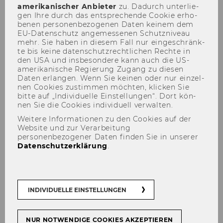
amerikanischer An­bie­ter
zu. Da­durch un­ter­lie­
Bevollmächtigung/Department
gen Ihre durch das ent­spre­chen­de Coo­kie er­ho­
Sozialwissenschaften
be­nen per­so­nen­be­zo­ge­nen Daten kei­nem dem
EU-​Datenschutz an­ge­mes­se­nen Schutz­ni­veau
mehr. Sie haben in die­sem Fall nur ein­ge­schränk­
37
te bis keine da­ten­schutz­recht­li­chen Rech­te in
den USA und ins­be­son­de­re kann auch die US-​
Bevollmächtigung/Department
amerikanische Re­gie­rung Zu­gang zu die­sen
Daten er­lan­gen. Wenn Sie kei­nen oder nur ein­zel­
Unternehmensrecht, Arbeits-
nen Coo­kies zu­stim­men möch­ten, kli­cken Sie
und Sozialrecht
bitte auf „In­di­vi­du­el­le Ein­stel­lun­gen“. Dort kön­
nen Sie die Coo­kies in­di­vi­du­ell ver­wal­ten.
38
Weitere Informationen zu den Cookies auf der
Website und zur Verarbeitung
personenbezogener Daten finden Sie in unserer
Ausschreibungen von Stellen
Datenschutzerklärung
.
für wissenschaftliches Personal
Mitt­tei­lungs­blatt vom 23. No­vem­ber 2005, 8.
INDIVIDUELLE EINSTELLUNGEN
Stück
34
)
Be­voll­mäch­ti­gung/De­part­ment Welt­han­
NUR NOTWENDIGE COOKIES AKZEPTIEREN