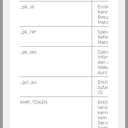
Erhöhung der Betragsgrenze) werden
_pk_id
Eindeutige
folgende Personen bevollmächtigt, im
Kennzeichnun
Besuchers du
jeweiligen Wirkungsbereich und im Rahmen
Matomo.
der jeweils zur Verfügung stehenden
Budgetmittel Rechtsgeschäfte gemäß § 3 der
_pk_ref
Speicherung 
Referrers dur
Richtlinie abzuschließen:
Matomo.
Name
_pk_ses
Speicherung 
Informatione
Institut / Akademische Einheit
den aktuellen
Webseitenbe
durch Matom
o. Univ.Prof. Dr. Edward M.
Bergman
_gcl_au
Enthält eine
zufallsgenerie
ID.
Institut für Regional- und
Umweltwirtschaft
AMP_TOKEN
Enthält ein To
verwendet we
kann, um eine
o. Univ.Prof. Dr. Manfred M.
vom AMP-Clie
Fischer
Service abzur
Andere mögli