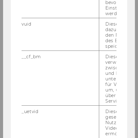
bevorzugten
§ 3 der Richt­li­nie ab­zu­schlie­ßen:
Einstellungen
werden.
Name
vuid
Dieser Cookie
dazu eingeset
den Nutzungs
Institut/Abteilung
des Benutzers
speichern.
o. Univ.Prof. Dr. Peter Doralt
__cf_bm
Dieses Cookie
verwendet, u
Instituts für Bürgerliches Recht
zwischen Men
und Handelsrecht, Abteilung
und Bots zu
Unternehmensrecht
unterscheiden.
für Vimeo no
um, um gülti
Univ.Prof. Dr. Susanne Kalss
über die Nutz
Service zu s
Instituts für Bürgerliches Recht
_uetvid
Dieses Cookie
und Handelsrecht
gesetzt, um d
Nutzung des 
o. Univ.Prof. Dr. Christian
Videoplayers 
ermöglichen
Nowotny