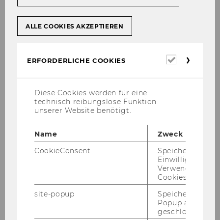
del
Gemäß § 8 Abs 2 der Richt­li­nie des Rek­to­rats
für die Be­voll­mäch­ti­gung von Ar­beit­neh­me­rin­
ALLE COOKIES AKZEPTIEREN
nen und Ar­beit­neh­mern der Wirt­schafts­uni­ver­
si­tät Wien (Mit­tei­lungs­blatt 21. Stück, Nr. 102,
Erforderl
ERFORDERLICHE COOKIES
vom 27.2.2004, in der Fas­sung Mit­tei­lungs­blatt
Cookies
3. Stück, Nr. 11, vom 19.10.2005; Er­hö­hung der
Be­trags­gren­ze) wer­den fol­gen­de Per­so­nen be­
Diese Cookies werden für eine
voll­mäch­tigt, im je­wei­li­gen Wir­kungs­be­reich
technisch reibungslose Funktion
und im Rah­men der je­weils zur Ver­fü­gung ste­
unserer Website benötigt.
hen­den Bud­get­mit­tel Rechts­ge­schäf­te gemäß
§ 3 der Richt­li­nie ab­zu­schlie­ßen:
Name
Zweck
CookieConsent
Speichert Ihre
Name
Einwilligung zur
Verwendung vo
Institut/Abteilung
Cookies.
site-popup
Speichert ob ein
Univ.Prof. Dr. Reiner Springer
Popup ausgefüll
geschlossen wur