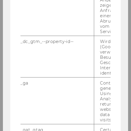
zeigen Opt-ou
Institut für Wirtschaftgeographie
Anfrage im G
und Geoinformatik
einen Fehler 
Abrufen einer
vom AMP Clie
o. Univ.Prof. Dr. Herbert Matis
Service an.
Institut für Wirtschafts- und
_dc_gtm_--property-id--
Wird von Dou
Sozialgeschichte
(Google Tag 
verwendet, u
Besucher nach
o. Univ.Prof. Dr. Horst Pfeiffle
Geschlecht o
Interessen zu
identifizieren.
Institut für Bildungswissenschaft
und Philosophie
_ga
Contains a r
generated use
Using this ID
o. Univ.Prof. Dr. Johann August
Analytics can
Schülein
returning use
website and 
Institut für Soziologie und
data from pre
visits.
Empirische Sozialforschung
_gat_gtag
Certain data i