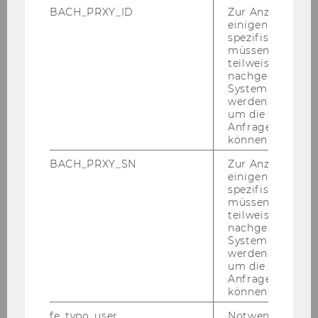
Institut für
BACH_PRXY_ID
Zur Anzeige von
Betriebswirtschaftslehre des
einigen WU-
Außenhandels
spezifischen Inh
müssen Informa
teilweise von
o. Univ.Prof. Dr. Josef Mugler
nachgelagerten
System abgefra
Institut für
werden. Notwen
um die Antwort 
Betriebswirtschaftslehre der
Anfrage zuordne
Klein- und Mittelbetriebe
können.
BACH_PRXY_SN
Zur Anzeige von
o. Univ.Prof. Dr. Josef Mazanec
einigen WU-
spezifischen Inh
Institut für Tourismus und
müssen Informa
teilweise von
Freizeitwirtschaft
nachgelagerten
System abgefra
Univ.Prof. Dr. Sebastian Kummer
werden. Notwen
um die Antwort 
Anfrage zuordne
Institut für Transportwirtschaft
können.
und Logistik
fe_typo_user
Notwendig für d