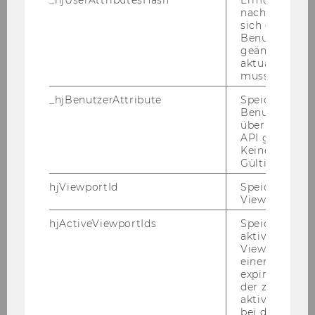
nachzuvollzie
gute ana­ly­ti­sche Fä­hig­kei­ten, Er­fah­run­gen in
sich ein
der Lehre und in Be­ar­bei­tung von For­schungs­
Benutzerattri
pro­jek­ten, EDV-​Kenntnisse, Ver­siert­heit in Eng­
geändert hat
aktualisiert 
lisch
muss.
Kenn­zahl: 51805
_hjBenutzerAttribute
Speichert
Schrift­li­che Be­wer­bun­gen mit Le­bens­lauf
Benutzerattri
und Zeug­nis­sen (Ko­pien) sind unter An­ga­be
über die Hotja
API gesendet
der an­ge­führ­ten Kenn­zahl an die PER­SO­
Keine explizit
NAL­AB­TEI­LUNG der Wirt­schafts­uni­ver­si­tät
Gültigkeitsda
Wien, Au­gas­se 2-6, 1090 Wien zu rich­ten.
hjViewportId
Speichert Ben
Ende der Be­wer­bungs­frist: 14. De­zem­ber
Viewport-Deta
2005
hjActiveViewportIds
Speichert die
Bitte die Kenn­zahl un­be­dingt an­füh­ren!
aktiven Benut
Viewports. Sp
Der Rek­tor:
einen
o.Univ.Prof. Dr. Chris­toph Ba­delt
expirationTi
der zur Valid
3) Im
In­sti­tut für Bür­gerl. Recht, Handels-​
aktiver Ansic
bei der
und Wert­pa­pier­recht
ist vor­aus­sicht­lich ab 1.