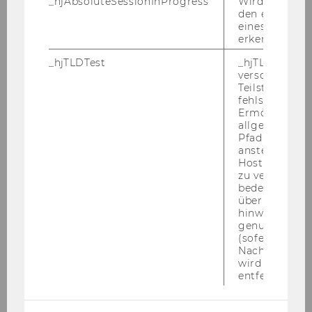
_hjAbsoluteSessionInProgress
Wird verwend
Mitteilungsblatt vom 9. November 2005, 6.
den ersten Se
Stück
eines Benutze
erkennen.
Mitteilungsblatt vom 2. November 2005, 5.
_hjTLDTest
_hjTLDTest-Co
Stück
verschiedene
Teilstrings, bi
fehlschlägt.
Ermöglicht, 
Dezember 2005
allgemeinsten
Pfad zu ermitt
Jänner 2006
anstelle des
Hostnamens d
zu verwenden 
Februar 2006
bedeutet, das
über Subdom
hinweg geme
März 2006
genutzt werd
(sofern zutref
Nach dieser 
April 2006
wird das Cook
entfernt.
Mai 2006