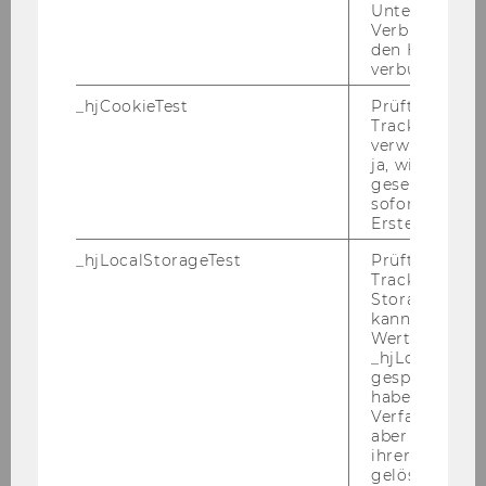
Rechts­wis­sen­schaf­ten
Unterbrechun
Verbindung w
Er­wünsch­te Kennt­nis­se und Qua­li­fi­ka­tio­nen:
den Hotjar-Se
Wirt­schafts­wis­sen­schaft­li­ches Dop­pel­stu­di­um,
verbunden wir
gute Eng­lisch­kennt­nis­se, Ge­richts­pra­xis
_hjCookieTest
Prüft, ob der 
Tracking Cod
Kenn­zahl: 52105
verwenden ka
Schrift­li­che Be­wer­bun­gen mit Le­bens­lauf
ja, wird ein W
und Zeug­nis­sen (Ko­pien) sind unter An­ga­be
gesetzt. Wird 
sofort nach s
der an­ge­führ­ten Kenn­zahl an die PER­SO­
Erstellung ge
NAL­AB­TEI­LUNG der Wirt­schafts­uni­ver­si­tät
Wien, Au­gas­se 2-6, 1090 Wien zu rich­ten.
_hjLocalStorageTest
Prüft, ob der 
Tracking Code
Ende der Be­wer­bungs­frist: 14. De­zem­ber
Storage verw
kann. Wenn ja
2005
Wert 1 gesetzt
Bitte die Kenn­zahl un­be­dingt an­füh­ren!
_hjLocalStora
gespeicherte
Der Rek­tor:
haben keine
o.Univ.Prof. Dr. Chris­toph Ba­delt
Verfallszeit, 
aber fast sofo
ihrer Erstellu
gelöscht.