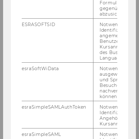
Formulareingab
§ 3 der Richt­li­nie ab­zu­schlie­ßen:
gegenüber Angri
abzusichern.
Name
ESRASOFTSID
Notwendig zur
Identifizierung 
Institut/Abteilung
angemeldeten
Benutzers im
Univ.Prof. Dr. Michael Holoubek
Kursanmeldung
des Business
Language Center
Instituts für Österreichisches
und Europäisches Öffentliches
esraSoftWiData
Notwendig um
ausgewählte Sp
Recht
und Sprachkurse
Besuchers
Univ.Prof. Dr. Michael Lang
nachverfolgen z
können.
Instituts für Österreichisches
esraSimpleSAMLAuthToken
Notwendig zur
und Internationales Steuerrecht
Identifizierung 
Angehörige/r für
Kursanmeldung.
Univ.Prof. Dr. Stefan Griller
esraSimpleSAML
Notwendig zur