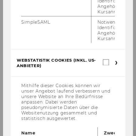
Forschungsinstitut für
Identifizierung 
Angehörige/r für
Europafragen
Kursanmeldung.
SimpleSAML
Notwendig zur
Identifizierung 
Univ.Prof. Dr. Josef Schuch
Angehörige/r für
Kursanmeldung.
Department-​Vorstand
WEBSTATISTIK COOKIES (INKL. US-
Webstatis
ANBIETER)
Cookies
Mittteilungsblatt vom 23. November 2005, 8.
(inkl.
Stück
US-
36
)
Bevollmächtigung/Department
Anbieter)
Mithilfe dieser Cookies können wir
Sozialwissenschaften
unser Angebot laufend verbessern und
Gemäß § 8 Abs 2 der Richtlinie des Rektorats
unsere Website an Ihre Bedürfnisse
anpassen. Dabei werden
für die Bevollmächtigung von
pseudonymisierte Daten über die
Arbeitnehmerinnen und Arbeitnehmern der
Websitenutzung gesammelt und
Wirtschaftsuniversität Wien (Mitteilungsblatt
statistisch ausgewertet.
21. Stück, Nr. 102, vom 27.2.2004, in der Fassung
Mitteilungsblatt 3. Stück, Nr. 11, vom 19.10.2005;
Name
Zweck