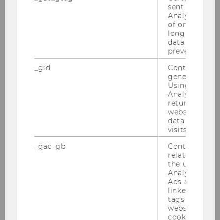
o. Univ.Prof. Dr. Gerhard Vogel
sent to Googl
Analytics a 
of once per m
Institut für Technologie und
long as it is s
nachhaltiges
data transfers
prevented.
Produktmanagement
_gid
Contains a r
ao. Univ.Prof. Dr. Andreas Resch
generated use
Using this ID
Analytics can
Abteilung für
returning use
Wirtschaftsgeschichte
website and 
data from pre
visits.
ao. Univ.Prof. Dr. Christian
Staudacher
_gac_gb
Contains cam
related infor
the user. If G
Abteilung für Angewandte
Analytics and
Regional- und
Ads accounts 
Wirtschaftsgeographie
linked, the co
tags on the G
website read 
cookie.