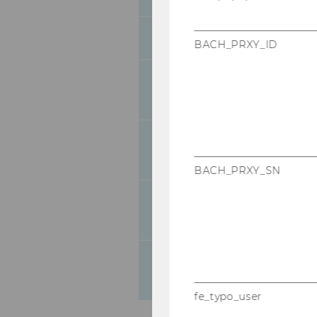
54
Bevollmächtigun
BACH_PRXY_ID
Bevollmächtigung
55
Projektleiter
Ergänzung der in
56
Verfügungsberech
BACH_PRXY_SN
A
usschreibungen 
57
Personal
Ausschreibungen v
58
Universitätsbedie
fe_typo_user