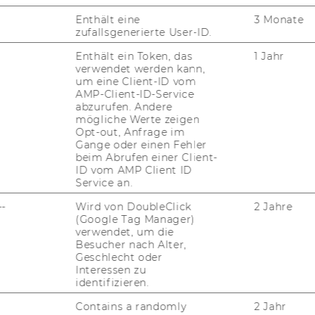
Institut für Wirtschaftspädagogik
Enthält eine
3 Monate
zufallsgenerierte User-ID.
Enthält ein Token, das
1 Jahr
Institut für Personalmanagement
verwendet werden kann,
um eine Client-ID vom
AMP-Client-ID-Service
abzurufen. Andere
Institut für Organisation und Verhalten
mögliche Werte zeigen
Opt-out, Anfrage im
in Organisationen
Gange oder einen Fehler
beim Abrufen einer Client-
ID vom AMP Client ID
Service an.
--
Wird von DoubleClick
2 Jahre
, Department-​Vorstand
(Google Tag Manager)
verwendet, um die
Besucher nach Alter,
em­ber 2005, 10. Stück
Geschlecht oder
jekt­lei­te­rin­nen und Pro­jekt­lei­ter
Interessen zu
n/Pro­jekt­lei­ter wer­den gemäß § 27 Abs 2 Uni­
identifizieren.
chluss der für die Ver­trags­er­fül­lung er­for­
Contains a randomly
2 Jahr