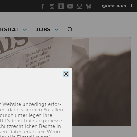
Facebook
Instagram
WU
YouTube
Newsletter
Bluesky
QUICKLINKS
Blog
RSITÄT
JOBS
Cookie
Consent
schließen
 Web­site un­be­dingt er­for­
­cken, dann stim­men Sie allen
durch un­ter­lie­gen Ihre
EU-​Datenschutz an­ge­mes­se­
hutz­recht­li­chen Rech­te in
­sen Daten er­lan­gen. Wenn