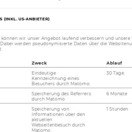
eyer
Institut für Public Management
 (INKL. US-ANBIETER)
­ba­cher, Department-​Vorstand
s können wir unser Angebot laufend verbessern und unsere 
. Dabei werden pseudonymisierte Daten über die Website
em­ber 2005, 10. Stück
t.
part­ment Ma­nage­ment
 des Rek­to­rats für die Be­voll­mäch­ti­gung
Zweck
Ablauf
r­beit­neh­mern der Wirt­schafts­uni­ver­si­tät
Eindeutige
30 Tage
ück, Nr. 102, vom 27.2.2004, in der Fas­sung
Kennzeichnung eines
Besuchers durch Matomo.
. 11, vom 19.10.2005; Er­hö­hung der Be­trags­
o­nen be­voll­mäch­tigt, im je­wei­li­gen Wir­
Speicherung des Referrers
6 Monate
der je­weils zur Ver­fü­gung ste­hen­den
durch Matomo.
te gemäß § 3 der Richt­li­nie ab­zu­schlie­ßen:
Speicherung von
1 Stunden
Informationen über den
aktuellen
Institut/Abteilung
Webseitenbesuch durch
Matomo.