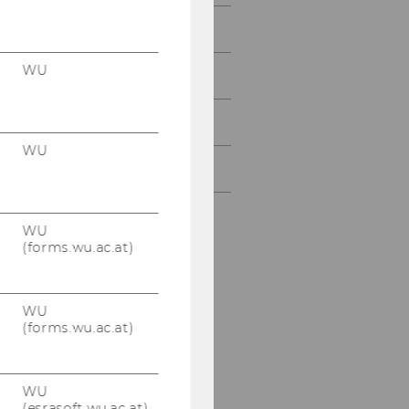
Juni 2006
WU
Juli 2006
August 2006
WU
September 2006
WU
(forms.wu.ac.at)
WU
(forms.wu.ac.at)
WU
(esrasoft.wu.ac.at)