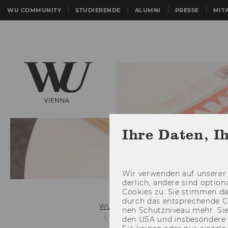
WU COMMUNITY
STUDIERENDE
ALUMNI
PRESSE
MIT
Ihre Daten, I
Wir ver­wen­den auf un­se­rer 
der­lich, an­de­re sind op­tio
Coo­kies zu. Sie stim­men 
durch das ent­spre­chen­de C
WU (Wirtschaftsuniversität Wien)
nen Schutz­ni­veau mehr. Sie 
Links zu älteren Mitteilungsblätter
den USA und ins­be­son­de­r