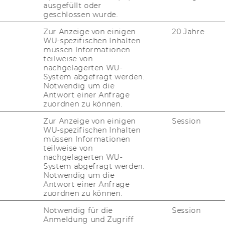
ausgefüllt oder
geschlossen wurde.
g/ Department Management
Zur Anzeige von einigen
20 Jahre
WU-spezifischen Inhalten
müssen Informationen
en Projektleiterinnen und
teilweise von
nachgelagerten WU-
System abgefragt werden.
Notwendig um die
Antwort einer Anfrage
ternen
zuordnen zu können.
tigungen/Personalabteilung
Zur Anzeige von einigen
Session
WU-spezifischen Inhalten
müssen Informationen
von Stellen für wissenschaftliches
teilweise von
nachgelagerten WU-
System abgefragt werden.
Notwendig um die
Antwort einer Anfrage
on Stellen für Allgemeine
zuordnen zu können.
nstete
Notwendig für die
Session
Anmeldung und Zugriff