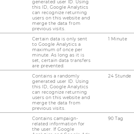
und zur Ver­fü­gung über die Geld­mit­tel im
generated user ID. Using
ie­sem Ver­trag sowie gemäß § 5 der Richt­l
this ID, Google Analytics
can recognize returning
voll­mäch­ti­gung von Ar­beit­neh­me­rin­nen
users on this website and
chafts­uni­ver­si­tät Wien (Ab­schluss von
merge the data from
ver­trä­gen sowie Ar­beits­ver­trä­gen ent­spre­
previous visits.
­gen der Richt­li­nie) be­voll­mäch­tigt:
Certain data is only sent
1 Minute
to Google Analytics a
maximum of once per
Projektleiterin/Projektleiter
minute. As long as it is
set, certain data transfers
are prevented.
Univ.Prof. Dr. Stefan Griller
Contains a randomly
24 Stunde
generated user ID. Using
this ID, Google Analytics
Univ.Prof. Dr. Gustaf Neumann
can recognize returning
users on this website and
merge the data from
ao. Univ.Prof. Dr. Gunther Maier
previous visits.
Contains campaign-
90 Tag
related information for
the user. If Google