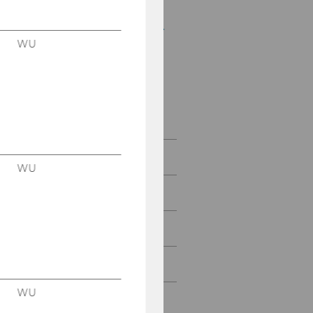
Mitteilungsblatt vom 21.
Dezember 2005, 11.
WU
Stück
Mitteilungsblatt vom 7.
Dezember 2005, 10.
Stück
Jänner 2006
WU
Februar 2006
März 2006
April 2006
WU
Mai 2006