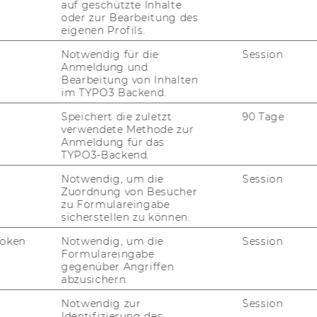
auf geschützte Inhalte
oder zur Bearbeitung des
em­ber 2005, 10. Stück
eigenen Profils.
mäß § 28 Uni­ver­si­täts­ge­setz 2002
Notwendig für die
Session
s­sen­schaft­li­ches Per­so­nals gemäß § 26 Uni­
Anmeldung und
 gemäß § 5 der Richt­li­nie des Rek­to­rats für
Bearbeitung von Inhalten
­beit­neh­me­rin­nen und Ar­beit­neh­mern der
im TYPO3 Backend.
gemäß § 28 Uni­ver­si­täts­ge­setz 2002, Mit­tei­
Speichert die zuletzt
90 Tage
 vom 27.2.2004, idgF (Ab­schluss von Werk­ver­
verwendete Methode zur
en sowie Ar­beits­ver­trä­gen ent­spre­chend
Anmeldung für das
TYPO3-Backend.
r Richt­li­nie) be­voll­mäch­tigt:
Notwendig, um die
Session
Zuordnung von Besucher
Projektleiterin/Projektleiter
zu Formulareingabe
sicherstellen zu können.
Univ.Prof. Dr. Edeltraud
Token
Notwendig, um die
Session
Formulareingabe
Hanappi-Egger
gegenüber Angriffen
abzusichern.
Notwendig zur
Session
Identifizierung des