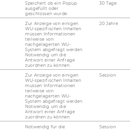
Speichert ob ein Popup
30 Tage
­an­ge­bo­tes der Wahl­
ausgefüllt oder
geschlossen wurde.
r­stu­di­um In­ter­na­tio­
Zur Anzeige von einigen
20 Jahre
WU-spezifischen Inhalten
nt / CEMS
müssen Informationen
teilweise von
nachgelagerten WU-
System abgefragt werden.
r­ver­an­stal­tungs­an­ge­bo­tes der Wahl­fä­
Notwendig um die
Antwort einer Anfrage
r­na­tio­nal Ma­nage­ment / CEMS
zuordnen zu können.
___________________________________________
Zur Anzeige von einigen
Session
WU-spezifischen Inhalten
müssen Informationen
teilweise von
nachgelagerten WU-
System abgefragt werden.
­bun­gen von Stel­len
Notwendig um die
Antwort einer Anfrage
t­li­ches Per­so­nal
zuordnen zu können.
Notwendig für die
Session