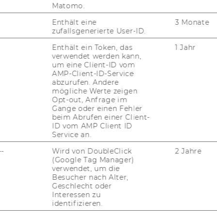
Matomo.
uan­ti­ta­ti­ver und ana­ly­ti­scher Me­tho­den,
r Eva­lu­ie­rung und Qua­li­täts­si­che­rung von
Enthält eine
3 Monate
zufallsgenerierte User-ID.
isse
Enthält ein Token, das
1 Jahr
 und Or­ga­ni­sa­ti­ons­fä­hig­keit
verwendet werden kann,
um eine Client-ID vom
chen Fra­ge­stel­lun­gen
AMP-Client-ID-Service
abzurufen. Andere
mögliche Werte zeigen
Opt-out, Anfrage im
Gange oder einen Fehler
beim Abrufen einer Client-
.04.2015
ID vom AMP Client ID
Service an.
--
Wird von DoubleClick
2 Jahre
 unserer Homepage unter
(Google Tag Manager)
verwendet, um die
Besucher nach Alter,
Geschlecht oder
 Governance
ist voraussichtlich ab
Interessen zu
identifizieren.
sechs Jahren
eine Stelle für einen
e Universitätsassistentin prae doc