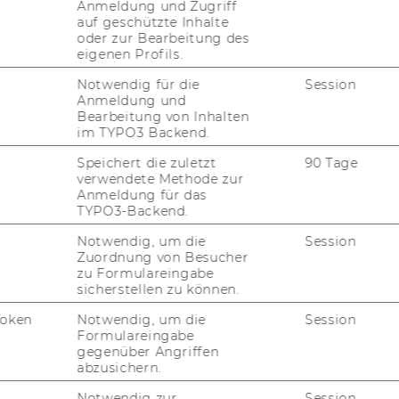
Anmeldung und Zugriff
auf geschützte Inhalte
oder zur Bearbeitung des
eigenen Profils.
­si­tät Wien die Er­hö­hung des Frau­en­an­teils
Notwendig für die
Session
o­nal zum Ziel ge­setzt hat, wer­den qua­li­fi­
Anmeldung und
Bearbeitung von Inhalten
f­ge­for­dert, sich zu be­wer­ben. Bei glei­cher
im TYPO3 Backend.
n vor­ran­gig auf­ge­nom­men. Alle Be­wer­be­rin­
Speichert die zuletzt
90 Tage
nah­me­er­for­der­nis­se er­fül­len und den An­
verwendete Methode zur
ungs­tex­tes ent­spre­chen, sind zu Be­wer­
Anmeldung für das
n.
TYPO3-Backend.
Notwendig, um die
Session
 für Gleich­be­hand­lungs­fra­gen ein­ge­rich­
Zuordnung von Besucher
in­den Sie unter
http://www.wu.ac.at/struc­
zu Formulareingabe
sicherstellen zu können.
Token
Notwendig, um die
Session
:
Formulareingabe
gegenüber Angriffen
nd Be­wer­ber um Ver­ständ­nis dafür, dass
abzusichern.
en, die aus An­lass von Auswahl-​ und Auf­nah­
Notwendig zur
Session