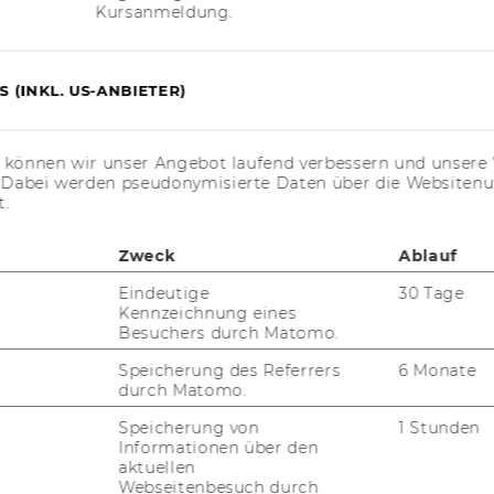
Kursanmeldung.
ei­ten
ng (fach-)di­dak­ti­scher Ex­per­ti­se (z.B. Be­
 (INKL. US-ANBIETER)
­schungs­na­hen Wis­sen­stands im Be­reich Fi­
si­che­rung der oben de­fi­nier­ten Lehr­ver­
s können wir unser Angebot laufend verbessern und unsere 
leis­tun­gen
. Dabei werden pseudonymisierte Daten über die Website
 Be­treu­ung von Fach­tu­tor/inn/en im Fach Fi­
t.
Zweck
Ablauf
Eindeutige
30 Tage
-​ bzw. PhD-​Studium der Sozial-​ und Wirt­
Kennzeichnung eines
zugs­wei­se mit Schwer­punkt Wirt­schafts­päd­
Besuchers durch Matomo.
Qua­li­fi­ka­ti­on
Speicherung des Referrers
6 Monate
­ad­mi­nis­tra­ti­on an ter­tiä­ren Bil­dungs­ein­
durch Matomo.
Speicherung von
1 Stunden
nd der Ge­stal­tung von Lern­um­ge­bun­gen
Informationen über den
en
aktuellen
rt­schaft
Webseitenbesuch durch