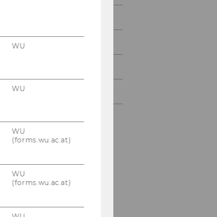
Juni 2015
Juli 2015
WU
August 2015
WU
September 2015
WU
(forms.wu.ac.at)
WU
(forms.wu.ac.at)
WU