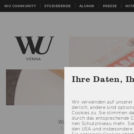
WU COMMUNITY
STUDIERENDE
ALUMNI
PRESSE
MIT
Ihre Daten, I
Wir ver­wen­den auf un­se­rer 
der­lich, an­de­re sind op­tio
Coo­kies zu. Sie stim­men 
durch das ent­spre­chen­de C
WU (Wirtschaftsuniversität Wien)
nen Schutz­ni­veau mehr. Sie 
Links zu älteren Mitteilungsblätter
den USA und ins­be­son­de­r