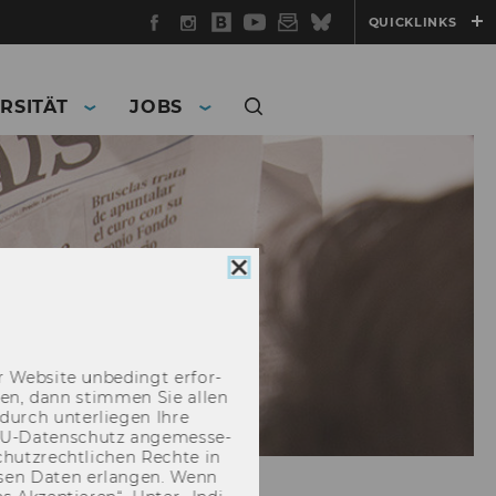
Facebook
Instagram
WU
YouTube
Newsletter
Bluesky
QUICKLINKS
Blog
RSITÄT
JOBS
Cookie
Consent
schließen
 Web­site un­be­dingt er­for­
­cken, dann stim­men Sie allen
durch un­ter­lie­gen Ihre
EU-​Datenschutz an­ge­mes­se­
hutz­recht­li­chen Rech­te in
­sen Daten er­lan­gen. Wenn