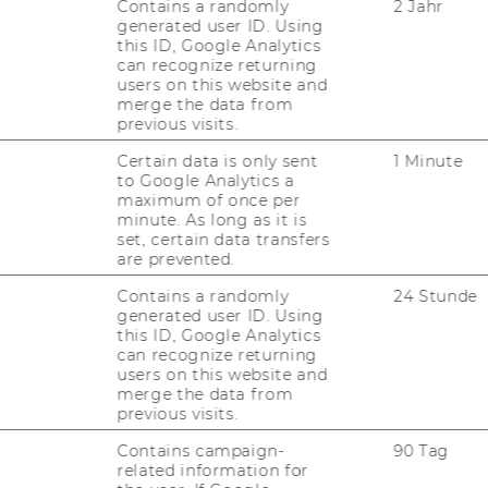
Contains a randomly
2 Jahr
ociate)
(Angestellte/r gemäß
generated user ID. Using
this ID, Google Analytics
itnehmer/innen der Universitäten,
can recognize returning
1.997,18 € brutto, Anrechnung von
users on this website and
tzeiten möglich),
Beschäftigungsausmaß:
merge the data from
previous visits.
Certain data is only sent
1 Minute
der WU-Personalentwicklungsplan für
to Google Analytics a
maximum of once per
 prae doc eine maximale Befristungsdauer
minute. As long as it is
werber/innen, die bereits als Ersatzkräfte
set, certain data transfers
können daher nur mehr für die auf sechs
are prevented.
llt werden. Die Wiederbestellung von
Contains a randomly
24 Stunde
lle als Universitätsassistent/in prae doc
generated user ID. Using
this ID, Google Analytics
 eine Stelle eines Universitätsassistenten
can recognize returning
sistentin post doc im Tenure Track möglich.
users on this website and
merge the data from
previous visits.
Contains campaign-
90 Tag
related information for