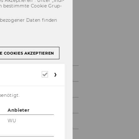
 Ak­zep­tie­ren“. Unter „In­di­
­nen be­stimm­te Coo­kie Grup­
nbezogener Daten finden
Studienjahr
2014/2015
E COOKIES AKZEPTIEREN
Oktober 2014
Erforderliche
Cookies
November 2014
benötigt.
Dezember 2014
Anbieter
WU
Jänner 2015
Februar 2015