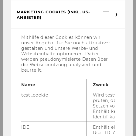
MARKETING COOKIES (INKL. US-
Marketin
Ende der Bewerbungsfrist: 18.02.2015
ANBIETER)
Cookies
(inkl.
US-
Anbieter)
Mithilfe dieser Cookies können wir
Bitte bewerben Sie sich auf unserer Homepage
unser Angebot für Sie noch attraktiver
unter
www.wu.ac.at/jobs
.
gestalten und unsere Werbe- und
Websiteinhalte optimieren. Dabei
_______________________________________________
werden pseudonymisierte Daten über
______________________________________
die Websitenutzung analysiert und
beurteilt.
Name
Zweck
80) Aus­schrei­bun­gen von Stel­
test_cookie
Wird testweise ge
len für all­ge­mei­nes Per­so­nal
prüfen, ob der Br
Setzen von Cookies
Enthält keine
All­ge­mei­ne In­for­ma­tio­nen:
Identifikationsme
IDE
Enthält eine zufal
Frau­en­för­de­rung:
User-ID. Anhand d
Da sich die Wirt­schafts­uni­ver­si­tät Wien die Er­