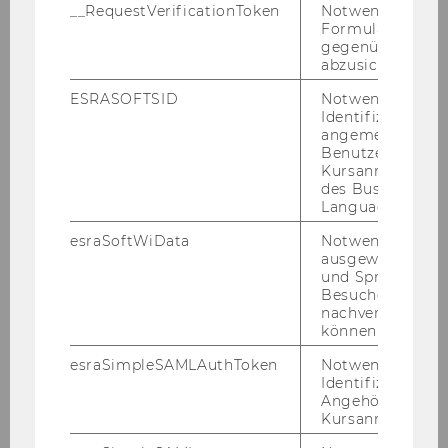
__RequestVerificationToken
Notwendig, um 
CSO Network Analysis and
Formulareingab
gegenüber Angri
Simulation
abzusichern.
Dr. André Martinuzzi
ESRASOFTSID
Notwendig zur
Identifizierung 
angemeldeten
LDW in NÖ
Benutzers im
Kursanmeldung
Julia Süss-Reyes, MA
des Business
Language Center
Aktuelle Herausforderungen des
esraSoftWiData
Notwendig um
Datenschutzrechts
ausgewählte Sp
und Sprachkurse
Besuchers
Univ.Prof.Dr.Dr. Christoph
nachverfolgen z
Grabenwarter
können.
esraSimpleSAMLAuthToken
Notwendig zur
Coworking in Österreich
Identifizierung 
Angehörige/r für
Univ.Prof.Dr. Thomas Reutterer
Kursanmeldung.