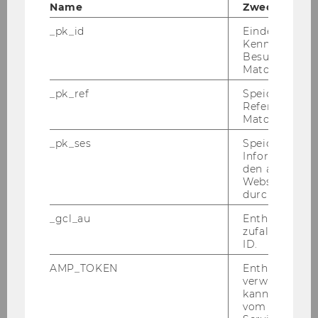
Name
Zweck
_pk_id
Eindeutige
Ass.Proj. Posch Arthur 2014
Kennzeichnun
Besuchers du
Dr. Arthur Posch
Matomo.
_pk_ref
Speicherung 
Ass.Proj. Noval Laura 2014
Referrers dur
Matomo.
Laura Noval, MBA
_pk_ses
Speicherung 
Informatione
Ass. Proj. Marchgraber Christoph
den aktuellen
2014
Webseitenbe
durch Matom
Mag. Dr. Christoph Marchgraber
_gcl_au
Enthält eine
zufallsgenerie
Ass.Proj. Löhndorf Birgit 2014
ID.
AMP_TOKEN
Enthält ein To
Dr. Birgit Löhndorf
verwendet we
kann, um eine
vom AMP-Clie
Ass.Proj. Krumay Barbara 2014