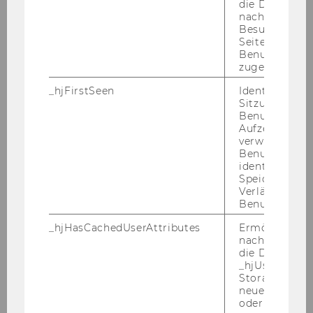
die Daten von
(Angestellte/r gemäß Kollektivvertrag für die
nachfolgende
Arbeitnehmer/innen der Universitäten,
Besuchen der
monatliches Mindestentgelt: 1.997,18 € brutto,
Seite derselb
Benutzer-ID
Anrechnung von tätigkeitsbezogenen
zugeordnet w
Vordienstzeiten möglich),
Beschäftigungsausmaß: 30 Std./Woche,
zu
_hjFirstSeen
Identifiziert d
Sitzung eines
besetzen.
Benutzers. Wi
Aufzeichnungs
Wir weisen darauf hin, dass der WU-
verwendet, u
Benutzersitz
Personalentwicklungsplan für
identifizieren.
Universitätsassistent/inn/en prae doc eine
Speicherdaue
maximale Befristungsdauer von sechs Jahren
Verlängert sic
Benutzeraktivi
vorsieht. Bewerber/innen, die bereits als
Ersatzkräfte an der WU beschäftigt sind,
_hjHasCachedUserAttributes
Ermöglicht e
nachzuvollzie
können daher nur mehr für die auf sechs Jahre
die Daten in
fehlende Zeit eingestellt werden. Die
_hjUserAttrib
Wiederbestellung von Personen, die bereits
Storage auf 
neuesten Stan
eine Stelle als Universitätsassistent/in prae doc
oder nicht.
inne hatten, ist lediglich auf eine Stelle eines