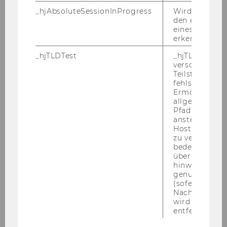
Unterstützung und Mitwirkung bei den
_hjAbsoluteSessionInProgress
Wird verwend
den ersten Se
Aufgaben des Institutes in Forschung, Lehre
eines Benutze
und Verwaltung
erkennen.
_hjTLDTest
_hjTLDTest-Co
verschiedene
Ihr Profil:
Teilstrings, bi
fehlschlägt.
Ermöglicht, 
- abgeschlossenes Bachelor- und laufendes
allgemeinsten
Pfad zu ermitt
Masterstudium in den Sozial- und
anstelle des
Wirtschaftswissenschaften
Hostnamens d
- sehr gute Kenntnisse und Interesse im
zu verwenden 
bedeutet, das
Bereich Organisation und Organisationstheorie
über Subdom
- Vorkenntnisse im Bereich der empirischen
hinweg geme
Sozialforschung
genutzt werd
(sofern zutref
Nach dieser 
wird das Cook
Kennzahl: 2742
entfernt.