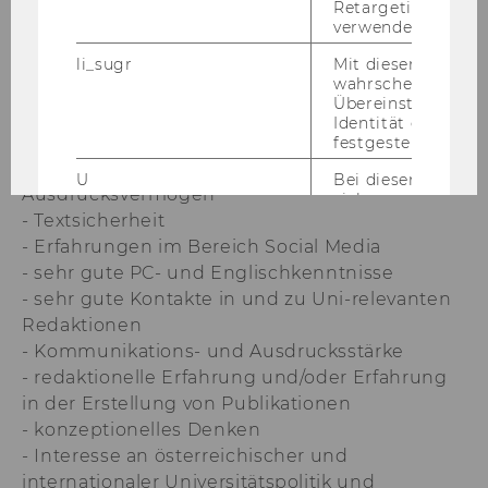
Retargeting und A
Ihr Profil:
verwendet wird.
- abgeschlossenes Studium mit
wirtschaftlichen und/oder publizistischem
li_sugr
Mit diesem Cooki
wahrscheinlichkei
Hintergrund
Übereinstimmung
- PR-Lehrgang von Vorteil
Identität eines Nu
- mehrjährige Erfahrung im PR-Bereich
festgestellt.
- erstklassiges sprachliches
U
Bei diesem Cookie
Ausdrucksvermögen
sich um eine Bro
für Nutzer.
- Textsicherheit
- Erfahrungen im Bereich Social Media
_guid
Mit diesem Cookie
- sehr gute PC- und Englischkenntnisse
LinkedIn Mitglied
über Google Ads id
- sehr gute Kontakte in und zu Uni-relevanten
Redaktionen
BizographicsOptOut
Mit diesem Cookie
- Kommunikations- und Ausdrucksstärke
Ablehnungsstatus 
Tracking durch Dri
- redaktionelle Erfahrung und/oder Erfahrung
ermittelt.
in der Erstellung von Publikationen
lidc
Dieses Cookie erle
- konzeptionelles Denken
Auswahl des Date
- Interesse an österreichischer und
von LinkedIn.
internationaler Universitätspolitik und