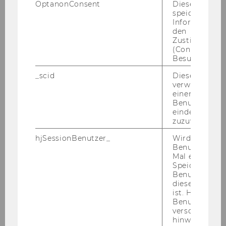
OptanonConsent
Dieses Cooki
„Zukunftsfähiges Wirtschaften II“
speichert
- Erstellung und Erprobung von
Informatione
Unterrichtsmodulen
den
Zustimmungs
- Sammlung und Aufbereitung didaktischer
(Consent) ein
Methoden
Besuchers.
- Implementation und Prozessbegleitung
_scid
Dieses Cookie
verwendet, u
einem/einer
Ihr Profil:
Benutzer*in e
eindeutige ID
zuzuweisen
- abgeschlossenes wirtschafts- und
hjSessionBenutzer_
Wird gesetzt,
sozialwissenschaftliches Bachelorstudium,
Benutzer zum
vorzugsweise Sozioökonomie
Mal eine Seite
Speichert die 
- Kenntnisse im Bereich reflexiver didaktischer
Benutzer-ID, d
Methoden
diese Seite e
- Kompetenzen im Bereich Nachhaltigkeit und
ist. Hotjar ver
Benutzer nich
nachhaltige Lehre
verschiedene
- Befähigung zur Betreuung von Online-
hinweg.Stellt 