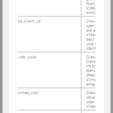
monatliches Entgelt: 948,80 € brutto),
Nutzung des 
Beschäftigungsausmaß: 20 Std./Woche,
Videoplayers 
ermöglichen
zu besetzen.
sd_client_id
Dieses Cooki
speichert Dat
Gemäß Kollektivvertrag können nur
die aktuellen
eAssistent/inn/en aufgenommen werden, die
Videoeinstell
des/ der Benu
ein für die in Betracht kommende Verwendung
und einen per
vorgesehenes Master-(Diplom-)Studium noch
Identifikatio
nicht abgeschlossen haben. Wir weisen darauf
_rdt_uuid
Dieses Cooki
hin, dass der WU-Personalentwicklungsplan
Daten über di
für eAssistent/inn/en eine maximale
Interaktionen
Benutzer*inne
Befristungsdauer von zwei Jahren vorsieht.
Websites, auf
Vimeo-Video
eingebettet is
Aufgabengebiet:
vimeo_cart
Dieses Cookie
verwendet, u
überprüfen, wi
- Entwicklung und Erprobung einer Didaktik-
Video abgespi
Plattform für die Lehrveranstaltungen aus