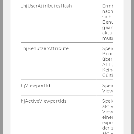
Universitätsassistenten post doc/einer
_hjUserAttributesHash
Ermöglicht e
nachzuvollzie
Universitätsassistentin post doc im Tenure
sich ein
Track möglich.
Benutzerattri
geändert hat
aktualisiert 
Aufgabengebiet:
muss.
- Mitarbeit bei Forschungsaufgaben, bei Lehr-
und Verwaltungsaufgaben
_hjBenutzerAttribute
Speichert
Benutzerattri
- Mitarbeit bei Prüfungen
über die Hotja
- Mitarbeit an Organisationssaufgaben sowie an
API gesendet
Evaluierungsmaßnahmen
Keine explizit
Gültigkeitsda
- Betreuung von Studierenden
- selbständige Forschungstätigkeiten
hjViewportId
Speichert Ben
Viewport-Deta
- selbständige Durchführung von
Lehrveranstaltungen und Abhaltung von
hjActiveViewportIds
Speichert die
Prüfungen
aktiven Benut
Viewports. Sp
einen
Die Tätigkeit als Universitätsassistent/in prae
expirationTi
doc dient der Vertiefung und Erweiterung der
der zur Valid
aktiver Ansic