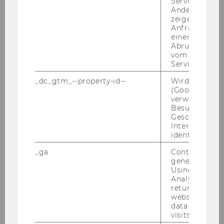
Service abzur
Andere mögli
Dr. Barbara Krumay, MSc
zeigen Opt-ou
Anfrage im G
einen Fehler 
Abrufen einer
vom AMP Clie
o. Univ.Prof. Dr. Chris­toph Ba­delt, Rek­tor
Service an.
_______________________________________________
______________________________________
_dc_gtm_--property-id--
Wird von Dou
(Google Tag 
verwendet, u
Besucher nach
Geschlecht o
75) Richt­li­nie zur Ge­stal­tung
Interessen zu
identifizieren.
von ÖH-​Wahlwerbung an der
_ga
Contains a r
WU
generated use
Using this ID
Analytics can
Richt­li­nie zur Ge­stal­tung von ÖH-​
returning use
Wahlwerbung an der WU
website and 
_______________________________________________
data from pre
visits.
______________________________________