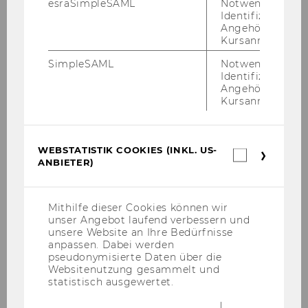
esraSimpleSAML
Notwendig zur
Analyse d.
Identifizierung 
technologietransferpotentials
Angehörige/r für
Kursanmeldung.
Mag. Philipp Topic
SimpleSAML
Notwendig zur
Identifizierung 
Angehörige/r für
EUsers - WU
Kursanmeldung.
Ass.Prof. Dr. Thomas Kostal
WEBSTATISTIK COOKIES (INKL. US-
Ass.Proj. Zwickl Klara 2014
Webstatis
ANBIETER)
Cookies
(inkl.
Mag. Klara Zwickl
US-
Anbieter)
Mithilfe dieser Cookies können wir
Ass.Proj. Woydack Johanna 2014
unser Angebot laufend verbessern und
unsere Website an Ihre Bedürfnisse
anpassen. Dabei werden
Dr. Johanna Woydack, BA, MSc
pseudonymisierte Daten über die
Websitenutzung gesammelt und
Ass.Proj. Sardadvar Sascha 2014
statistisch ausgewertet.
Dr. Sascha Sardadvar