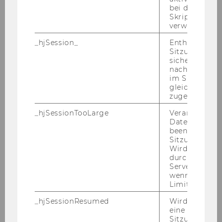
fachlichen und wissenschaftlichen Bildung mit
bei der
der Möglichkeit, ein einschlägiges
Skriptinitiali
Doktorats-/PhD-Studium abzuschließen sowie
verwendet wir
der Vorbereitung auf spätere wissenschaftliche
_hjSession_
Enthält die ak
Karrieren.
Sitzungsdaten.
sicher, dass
nachfolgende
Ihr Profil:
im Sitzungsfe
- abgeschlossenes Diplom-/Masterstudium mit
gleichen Sitz
wesentlichen wirtschaftswissenschaftlichen
zugeordnet w
Bestandteilen
_hjSessionTooLarge
Veranlasst Hot
- überdurchschnittlicher Studienerfolg
Datenerfassu
beenden, wen
- fundierte Kenntnisse in den Bereichen
Sitzung zu vie
Innovation und Internationalisierung von
Wird automat
Unternehmen
durch ein Sig
Servers best
- nachgewiesenes Interesse an der von
wenn die Sitz
ökonomischen Theorien geleiteten,
Limit überschr
großzahlig-empirischen Forschung
_hjSessionResumed
Wird gesetzt,
- diskussionssichere Englischkenntnisse
eine
- versierter Umgang mit Statistiksoftware
Sitzung/Aufz