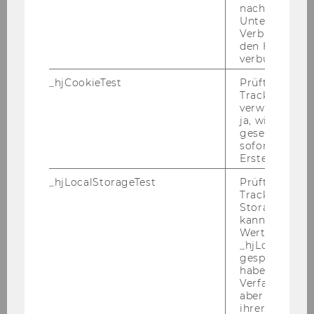
(STATA)
nach einer
Unterbrechun
- Erfahrung in der Lehre (Tätigkeit als Tutor/in)
Verbindung w
- Kommunikationskompetenz, Flexibilität und
den Hotjar-Se
hohe Selbstmotivation
verbunden wir
_hjCookieTest
Prüft, ob der 
Kennzahl: 2739
Tracking Cod
verwenden ka
ja, wird ein W
Ende der Bewerbungsfrist: 11.03.2015
gesetzt. Wird 
sofort nach s
Erstellung ge
Bitte bewerben Sie sich auf unserer Homepage
_hjLocalStorageTest
Prüft, ob der 
Tracking Code
unter
www.wu.ac.at/jobs
.
Storage verw
kann. Wenn ja
3) Im
Institut für Organization Studies
ist
Wert 1 gesetzt
_hjLocalStora
voraussichtlich ab 01.03.2015 für die Dauer von
gespeicherte
einem Jahr
eine Stelle für einen
haben keine
studentischen Mitarbeiter/eine studentische
Verfallszeit, 
aber fast sofo
Mitarbeiterin (Teaching and Research
ihrer Erstellu