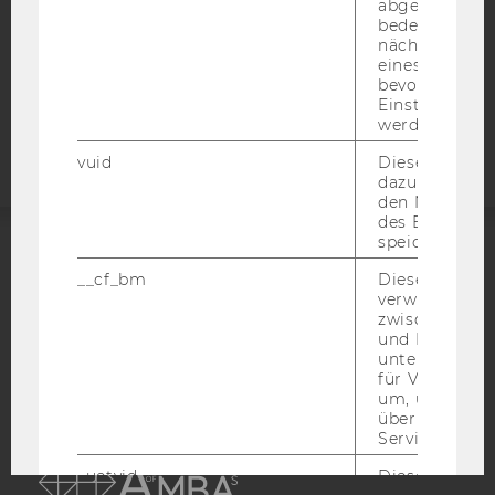
abgespielt wi
bedeutet, das
COOKIE EINSTELLUNGEN
nächsten Ans
eines Vimeo-V
bevorzugten
Barrierefreiheitserklärung
Einstellungen
Webseite
werden.
vuid
Dieser Cookie
dazu eingeset
den Nutzungs
des Benutzers
speichern.
ACCREDITED BY:
__cf_bm
Dieses Cookie
verwendet, u
EQUIS
AACSB
zwischen Men
und Bots zu
unterscheiden.
für Vimeo no
um, um gülti
über die Nutz
AMBA
Service zu s
_uetvid
Dieses Cookie