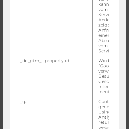
kann, um eine
CAMPUS
vom AMP-Clie
Service abzur
NEWS
Andere mögli
EVENTS ARCHIV
zeigen Opt-ou
Anfrage im G
EVENTS
einen Fehler 
WU FOUNDATION
Abrufen einer
vom AMP Clie
Service an.
_dc_gtm_--property-id--
Wird von Dou
JOBS
(Google Tag 
verwendet, u
Besucher nach
JOBS
Geschlecht o
JOBPORTAL
Interessen zu
identifizieren.
RESEARCH CAREER
_ga
Contains a r
WELCOME SERVICES
generated use
JOBS MIT WU-STUDIUM
Using this ID
Analytics can
KARRIEREKONTAKTE AN DER WU
returning use
KARRIERENETZWERKE AN DER WU
website and 