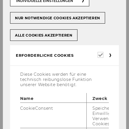
INDIVIDUELLE EINSTELLUNGEN
Studienjahr 2024/2025
Studienjahr 2023/2024
NUR NOTWENDIGE COOKIES AKZEPTIEREN
ALLE COOKIES AKZEPTIEREN
Oktober 2023
November 2023
Erforderl
ERFORDERLICHE COOKIES
Cookies
Dezember 2023
Jänner 2024
Diese Cookies werden für eine
technisch reibungslose Funktion
unserer Website benötigt.
Februar 2024
Name
Zweck
März 2024
CookieConsent
Speichert Ihre
April 2024
Einwilligung zur
Verwendung vo
Cookies.
Mai 2024