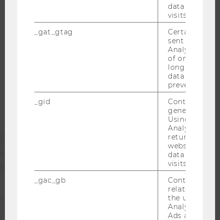
data from pre
visits.
_gat_gtag
Certain data i
sent to Googl
WU COMMUNITY
Analytics a 
of once per m
long as it is s
data transfers
STUDIERENDE
prevented.
_gid
Contains a r
ALUMNI
generated use
Using this ID
Analytics can
PRESSE
returning use
website and 
data from pre
visits.
MITARBEITENDE
_gac_gb
Contains cam
related infor
UNTERNEHMEN
the user. If G
Analytics and
Ads accounts 