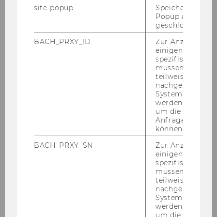
site-popup
Speichert ob ein
Juni 2024
Popup ausgefüll
geschlossen wur
Juli 2024
BACH_PRXY_ID
Zur Anzeige von
einigen WU-
August 2024
spezifischen Inh
müssen Informa
teilweise von
September 2024
nachgelagerten
System abgefra
werden. Notwen
Studienjahr 2022/2023
um die Antwort 
Anfrage zuordne
können.
Studienjahr 2021/2022
BACH_PRXY_SN
Zur Anzeige von
einigen WU-
Studienjahr 2020/2021
spezifischen Inh
müssen Informa
teilweise von
Studienjahr 2019/2020
nachgelagerten
System abgefra
werden. Notwen
Studienjahr 2018/2019
um die Antwort 