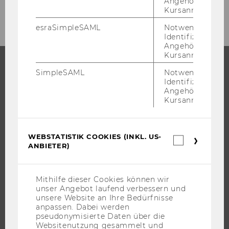
Angehörige/r für
Studienjahr 2000/2001
Kursanmeldung.
esraSimpleSAML
Notwendig zur
Identifizierung 
Angehörige/r für
Kursanmeldung.
SimpleSAML
Notwendig zur
STUDIUM
Identifizierung 
Angehörige/r für
Kursanmeldung.
WARUM WU?
BACHELOR
MASTER
WEBSTATISTIK COOKIES (INKL. US-
Webstatis
DOKTORAT / PHD
ANBIETER)
Cookies
(inkl.
EXECUTIVE EDUCATION
US-
BEWERBUNG UND ZULASSUNG
Anbieter)
Mithilfe dieser Cookies können wir
unser Angebot laufend verbessern und
INFORMATIONEN FÜR STUDIERENDE
unsere Website an Ihre Bedürfnisse
INTERNATIONALE UND INCOMING EXCHANGE STUDIERENDE
anpassen. Dabei werden
pseudonymisierte Daten über die
ANGEBOTE FÜR SCHULEN UND STUDIENINTERESSIERTE
Websitenutzung gesammelt und