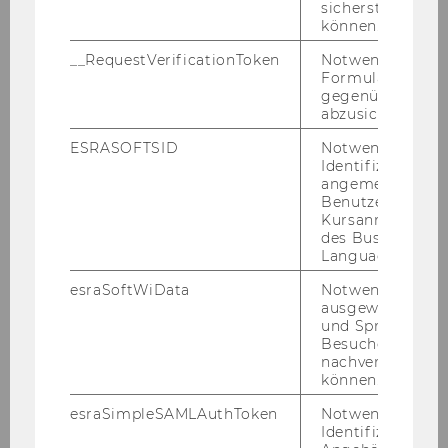
sicherstellen zu
können.
Studienjahr 2008/2009
__RequestVerificationToken
Notwendig, um 
Formulareingab
Studienjahr 2007/2008
gegenüber Angri
abzusichern.
Studienjahr 2006/2007
ESRASOFTSID
Notwendig zur
Identifizierung 
angemeldeten
Studienjahr 2005/2006
Benutzers im
Kursanmeldung
des Business
Studienjahr 2004/2005
Language Center
esraSoftWiData
Notwendig um
Studienjahr 2003/2004
ausgewählte Sp
und Sprachkurse
Besuchers
Studienjahr 2002/2003
nachverfolgen z
können.
Studienjahr 2001/2002
esraSimpleSAMLAuthToken
Notwendig zur
Identifizierung 