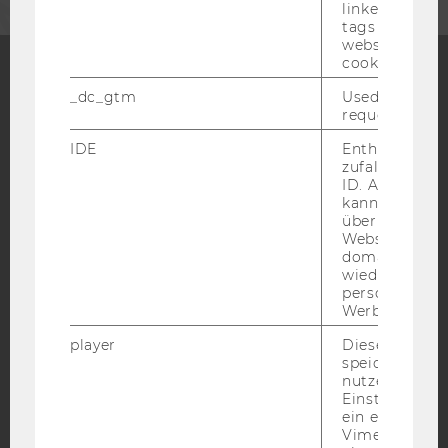
linked, the co
tags on the G
website read 
cookie.
_dc_gtm
Used to throt
Facebook
Instagram
Blog
request rate.
IDE
Enthält eine
zufallsgenerie
YouTube
Newsletter
Bluesky
ID. Anhand di
kann Google 
über verschie
Websites
domainübergr
wiedererkenn
personalisiert
IMPRESSUM
Werbung auss
BARRIEREFREIHEITSERKLÄRUNG WEBSEITE
player
Dieses Cooki
speichert
DATENSCHUTZERKLÄRUNG
nutzerspezifi
DATENSCHUTZERKLÄRUNG SOCIAL MEDIA
Einstellungen
ein eingebett
DATENSCHUTZERKLÄRUNG
Vimeo-Video
STUDIENBEWERBER*INNEN UND STUDIERENDE