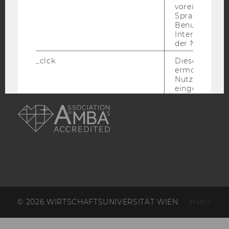
voreingestell
Sprache, Regi
ACCREDITED BY:
Benutzernam
Interaktionsd
EQUIS
AACSB
der Nutzer*in
_clck
Dieses Cooki
ermöglicht di
Nutzung des
eingebettete
AMBA
Video Players
has_logged_in
Dieses Cooki
speichert
Anmeldeinfo
und ob sich de
Nutzer*in jem
angemeldet h
language
Dieses Cooki
sich die
Spracheinstel
© 2026 WIRTSCHAFTSUNIVERSITÄT WIEN
#14672
der Nutzer*in
sichergestellt
Vimeo in der