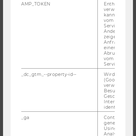
AMP_TOKEN
Enthält ein To
BACHELOR
verwendet we
MASTER
kann, um eine
vom AMP-Clie
DOKTORAT / PHD
Service abzur
EXECUTIVE EDUCATION
Andere mögli
zeigen Opt-ou
BEWERBUNG UND ZULASSUNG
Anfrage im G
einen Fehler 
INFORMATIONEN FÜR STUDIERENDE
Abrufen einer
INTERNATIONALE UND INCOMING EXCHANGE STUDIERENDE
vom AMP Clie
Service an.
ANGEBOTE FÜR SCHULEN UND STUDIENINTERESSIERTE
_dc_gtm_--property-id--
Wird von Dou
STUDENT CLUBS
(Google Tag 
verwendet, u
Besucher nach
Geschlecht o
FORSCHUNG
Interessen zu
identifizieren.
FORSCHUNGSPORTAL
_ga
Contains a r
FORSCHENDE
generated use
Using this ID
IMPACT DER FORSCHUNG
Analytics can