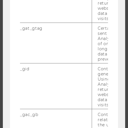
returning use
ORGANISATION DER FORSCHUNG
website and 
FORSCHUNGSINFRASTRUKTUR
data from pre
visits.
_gat_gtag
Certain data i
sent to Googl
UNIVERSITÄT
Analytics a 
of once per m
long as it is s
ÜBER DIE WU
data transfers
ORGANISATION
prevented.
WIRTSCHAFT UND GESELLSCHAFT
_gid
Contains a r
CAMPUS
generated use
Using this ID
NEWS
Analytics can
returning use
EVENTS ARCHIV
website and 
EVENTS
data from pre
visits.
WU FOUNDATION
_gac_gb
Contains cam
related infor
the user. If G