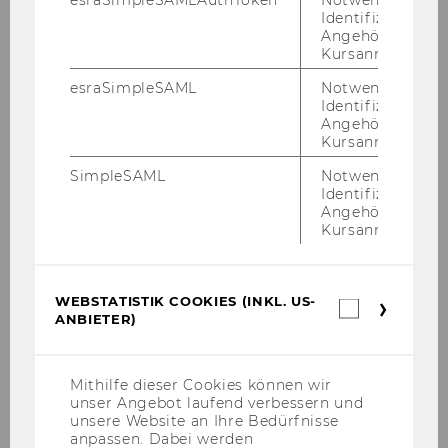
esraSimpleSAMLAuthToken
Notwendig zur
Lehrorganisation & Lehrinfrastruktur
Identifizierung 
Angehörige/r für
Lehrtutorienprogramm
Kursanmeldung.
esraSimpleSAML
Notwendig zur
Lehrveranstaltungen, Prüfungen &
Identifizierung 
Abschlussarbeiten
Angehörige/r für
Kursanmeldung.
Digital Lehren & Prüfen
SimpleSAML
Notwendig zur
Identifizierung 
Angehörige/r für
LV-Evaluierung
Kursanmeldung.
Abgeltung der Lehre
WEBSTATISTIK COOKIES (INKL. US-
Webstatis
ANBIETER)
Cookies
Projekte & Berichte in der Lehre
(inkl.
US-
Anbieter)
Mithilfe dieser Cookies können wir
Kennzahlen aus der Lehre
unser Angebot laufend verbessern und
unsere Website an Ihre Bedürfnisse
WU Panel Monitoring
anpassen. Dabei werden