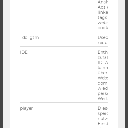
Analytics and
JOBS
Ads accounts 
linked, the co
JOBS
tags on the G
website read 
JOBPORTAL
cookie.
RESEARCH CAREER
_dc_gtm
Used to throt
WELCOME SERVICES
request rate.
JOBS MIT WU-STUDIUM
IDE
Enthält eine
KARRIEREKONTAKTE AN DER WU
zufallsgenerie
ID. Anhand di
KARRIERENETZWERKE AN DER WU
kann Google 
über verschie
Websites
domainübergr
wiedererkenn
personalisiert
WU COMMUNITY
Werbung auss
player
Dieses Cooki
STUDIERENDE
speichert
nutzerspezifi
Einstellungen