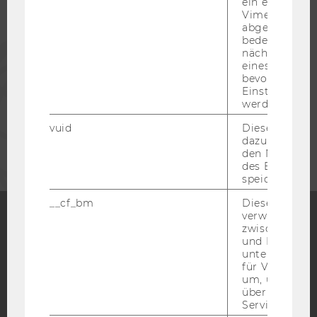
ein eingebett
ALUMNI
Vimeo-Video
abgespielt wi
bedeutet, das
PRESSE
nächsten Ans
eines Vimeo-V
bevorzugten
MITARBEITENDE
Einstellungen
werden.
vuid
Dieser Cookie
UNTERNEHMEN
dazu eingeset
den Nutzungs
des Benutzers
speichern.
__cf_bm
Dieses Cookie
verwendet, u
zwischen Men
Facebook
Instagram
Blog
und Bots zu
unterscheiden.
für Vimeo no
um, um gülti
über die Nutz
YouTube
Newsletter
Bluesky
Service zu s