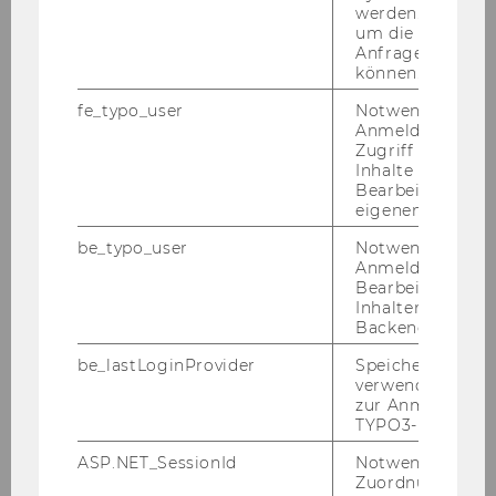
werden. Notwen
um die Antwort 
Mas­ter­be­gin­ner*innen-​
Anfrage zuordne
Befragung
können.
Kurzbeschreibung und Downloads
fe_typo_user
Notwendig für d
Anmeldung und
Zugriff auf gesc
Mas­ter­ab­schlie­ßer*innen-​
Inhalte oder zur
Bearbeitung des
Befragung
eigenen Profils.
Kurzbeschreibung und Downloads
be_typo_user
Notwendig für d
Anmeldung und
Bearbeitung von
Ab­sol­vent*innen-​Befragung 3-
Inhalten im TYP
5 Jahre nach dem Ab­schluss
Backend.
Kurzbeschreibung und Downloads
be_lastLoginProvider
Speichert die zul
verwendete Met
zur Anmeldung f
Be­richts­ar­chiv
TYPO3-Backend.
Kurzbeschreibung und Downloads
ASP.NET_SessionId
Notwendig, um 
Zuordnung von