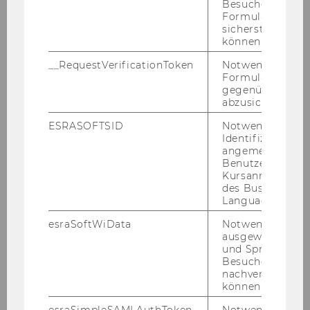
Besucher zu
Formulareingab
Kon­takt:
sicherstellen zu
können.
E-​Mail:
eva­lu­ie­rung@wu.ac.at
Eva­lu­ie­rung und Qua­li­täts­ent­wick­lung
__RequestVerificationToken
Notwendig, um 
Formulareingab
gegenüber Angri
abzusichern.
ESRASOFTSID
Notwendig zur
Identifizierung 
angemeldeten
Infos für Lehrende
Benutzers im
Kursanmeldung
des Business
Language Center
Teaching Skills Certificate
esraSoftWiData
Notwendig um
ausgewählte Sp
KI in der Lehre
und Sprachkurse
Besuchers
nachverfolgen z
LEHRE kompakt Veranstaltungen
können.