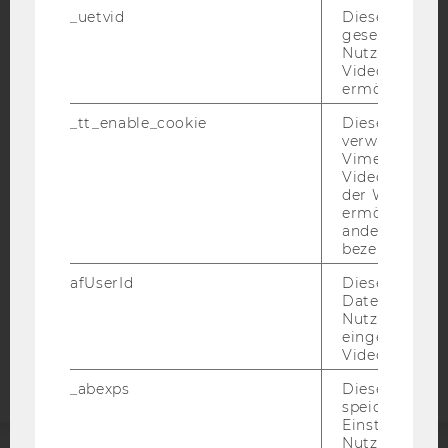
_uetvid
Dieses Cookie
gesetzt, um d
Nutzung des 
Videoplayers 
ermöglichen
IMPRESSUM
_tt_enable_cookie
Dieses Cookie
BARRIEREFREIHEITSERKLÄRUNG WEBSEITE
verwendet, u
DATENSCHUTZERKLÄRUNG
Vimeo-
Videoeinbett
DATENSCHUTZERKLÄRUNG SOCIAL MEDIA
der WU-Websi
ermöglichen 
DATENSCHUTZERKLÄRUNG
andere nicht 
STUDIENBEWERBER*INNEN UND STUDIERENDE
bezeichnete 
COOKIE EINSTELLUNGEN
afUserId
Dieses Cooki
Daten von
Barrierefreiheitserklärung
Nutzer*innen,
eingebettete
Webseite
Videos intera
_abexps
Dieses Cooki
speichert get
Einstellungen
Nutzer*in, zB.