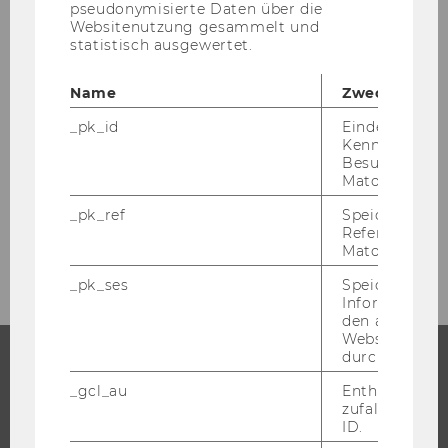
pseudonymisierte Daten über die
Websitenutzung gesammelt und
Absolvent*innen-Tracking
statistisch ausgewertet.
Anlassbezogene Studien
Name
Zweck
_pk_id
Eindeutige
Auszeichnungen in der Lehre
Kennzeichnun
Besuchers du
Matomo.
The Art of Teaching 2026
_pk_ref
Speicherung 
Referrers dur
Scholarship of Teaching and Learning
Matomo.
_pk_ses
Speicherung 
Informatione
den aktuellen
Webseitenbe
durch Matom
_gcl_au
Enthält eine
STUDIUM
zufallsgenerie
ID.
WARUM WU?