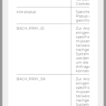
Cookies.
Be­rich­te auf Bachelor-​ und Mas­ter­ebe­ne kön­
nen unter den fol­gen­den Be­fra­gungs­sei­
site-popup
Speichert ob ein
Popup ausgefüll
ten her­un­ter­ge­la­den wer­den:
geschlossen wur
BACH_PRXY_ID
Zur Anzeige von
einigen WU-
spezifischen Inh
Ba­che­lor­be­gin­ner*innen-​
müssen Informa
Befragung
teilweise von
Kurzbeschreibung und Downloads
nachgelagerten
System abgefra
werden. Notwen
um die Antwort 
Bachelormitte-​Befragung
Anfrage zuordne
Kurzbeschreibung und Downloads
können.
BACH_PRXY_SN
Zur Anzeige von
einigen WU-
Ba­che­lor­ab­schlie­ßer*innen-​
spezifischen Inh
müssen Informa
Befragung
teilweise von
Kurzbeschreibung und Downloads
nachgelagerten
System abgefra