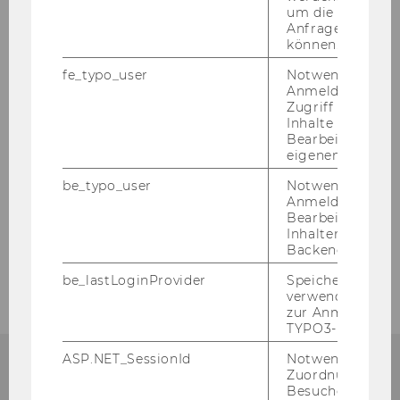
um die Antwort 
Anfrage zuordne
können.
ZURÜCK ZUR ÜBERSICHT
fe_typo_user
Notwendig für d
Anmeldung und
Zugriff auf gesc
Inhalte oder zur
Bearbeitung des
Institute
eigenen Profils.
be_typo_user
Notwendig für d
Anmeldung und
News Archiv MCA
Bearbeitung von
Inhalten im TYP
Backend.
MCA in the Media
be_lastLoginProvider
Speichert die zul
verwendete Met
zur Anmeldung f
TYPO3-Backend.
ASP.NET_SessionId
Notwendig, um 
Zuordnung von
Besucher zu