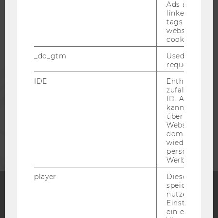
Ads accounts 
STUDIERENDE
linked, the co
tags on the G
website read 
cookie.
ALUMNI
_dc_gtm
Used to throt
request rate.
PRESSE
IDE
Enthält eine
zufallsgenerie
ID. Anhand di
MITARBEITENDE
kann Google 
über verschie
Websites
UNTERNEHMEN
domainübergr
wiedererkenn
personalisiert
Werbung auss
player
Dieses Cooki
speichert
nutzerspezifi
Einstellungen
Facebook
Instagram
Blog
ein eingebett