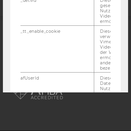
_uetvid
Dieses Cookie
gesetzt, um d
Nutzung des 
Videoplayers 
ermöglichen
_tt_enable_cookie
Dieses Cookie
ACCREDITED BY:
verwendet, u
Vimeo-
EQUIS
AACSB
Videoeinbett
der WU-Websi
ermöglichen 
andere nicht 
bezeichnete 
AMBA
afUserId
Dieses Cooki
Daten von
Nutzer*innen,
eingebettete
Videos intera
_abexps
Dieses Cooki
speichert get
Einstellungen
Nutzer*in, zB.
voreingestell