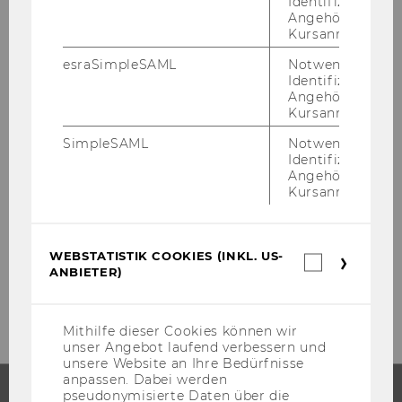
Identifizierung 
Angehörige/r für
Kursanmeldung.
esraSimpleSAML
Notwendig zur
Identifizierung 
Angehörige/r für
Kursanmeldung.
SimpleSAML
Notwendig zur
Identifizierung 
Angehörige/r für
Kursanmeldung.
WEBSTATISTIK COOKIES (INKL. US-
Webstatis
ANBIETER)
Cookies
(inkl.
US-
Anbieter)
Mithilfe dieser Cookies können wir
unser Angebot laufend verbessern und
unsere Website an Ihre Bedürfnisse
anpassen. Dabei werden
pseudonymisierte Daten über die