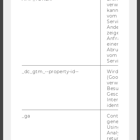
FORSCHUNGSPORTAL
verwendet we
kann, um eine
FORSCHENDE
vom AMP-Clie
IMPACT DER FORSCHUNG
Service abzur
Andere mögli
ORGANISATION DER FORSCHUNG
zeigen Opt-ou
Anfrage im G
FORSCHUNGSINFRASTRUKTUR
einen Fehler 
Abrufen einer
vom AMP Clie
Service an.
UNIVERSITÄT
_dc_gtm_--property-id--
Wird von Dou
(Google Tag 
ÜBER DIE WU
verwendet, u
ORGANISATION
Besucher nach
Geschlecht o
WIRTSCHAFT UND GESELLSCHAFT
Interessen zu
identifizieren.
CAMPUS
NEWS
_ga
Contains a r
generated use
EVENTS ARCHIV
Using this ID
Analytics can
EVENTS
returning use