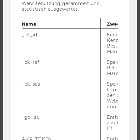
Websitenutzung gesammelt und
STUDIUM
statistisch ausgewertet.
WARUM WU?
Name
Zweck
BACHELOR
_pk_id
Eindeutige
MASTER
Kennzeichnun
Besuchers du
DOKTORAT / PHD
Matomo.
EXECUTIVE EDUCATION
_pk_ref
Speicherung 
BEWERBUNG UND ZULASSUNG
Referrers dur
Matomo.
INFORMATIONEN FÜR STUDIERENDE
_pk_ses
Speicherung 
INTERNATIONALE UND INCOMING EXCHANGE STUDIERENDE
Informatione
ANGEBOTE FÜR SCHULEN UND STUDIENINTERESSIERTE
den aktuellen
Webseitenbe
STUDENT CLUBS
durch Matom
_gcl_au
Enthält eine
zufallsgenerie
ID.
FORSCHUNG
AMP_TOKEN
Enthält ein To