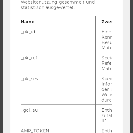
Websitenutzung gesammelt und
BACHELOR
statistisch ausgewertet.
MASTER
DOKTORAT / PHD
Name
Zweck
EXECUTIVE EDUCATION
_pk_id
Eindeutige
Kennzeichnun
BEWERBUNG UND ZULASSUNG
Besuchers du
INFORMATIONEN FÜR STUDIERENDE
Matomo.
INTERNATIONALE UND INCOMING EXCHANGE STUDIERENDE
_pk_ref
Speicherung 
Referrers dur
ANGEBOTE FÜR SCHULEN UND STUDIENINTERESSIERTE
Matomo.
STUDENT CLUBS
_pk_ses
Speicherung 
Informatione
den aktuellen
Webseitenbe
FORSCHUNG
durch Matom
FORSCHUNGSPORTAL
_gcl_au
Enthält eine
zufallsgenerie
FORSCHENDE
ID.
IMPACT DER FORSCHUNG
AMP_TOKEN
Enthält ein To