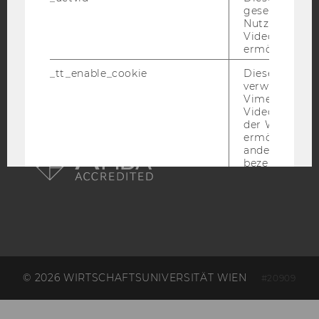
gesetzt, um d
ACCREDITED BY:
Nutzung des 
Videoplayers 
EQUIS
AACSB
ermöglichen
_tt_enable_cookie
Dieses Cookie
verwendet, u
Vimeo-
Videoeinbett
der WU-Websi
AMBA
ermöglichen 
andere nicht 
bezeichnete 
afUserId
Dieses Cooki
Daten von
Nutzer*innen,
eingebettete
Videos intera
_abexps
Dieses Cooki
speichert get
© 2026 WIRTSCHAFTSUNIVERSITÄT WIEN
#20909
Einstellungen
Nutzer*in, zB.
voreingestell