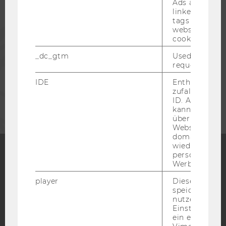
Ads accounts 
linked, the co
tags on the G
website read 
PRESSE
cookie.
_dc_gtm
Used to throt
MITARBEITENDE
request rate.
IDE
Enthält eine
UNTERNEHMEN
zufallsgenerie
ID. Anhand di
kann Google 
über verschie
Websites
domainübergr
wiedererkenn
personalisiert
Werbung auss
Facebook
Instagram
Blog
player
Dieses Cooki
speichert
nutzerspezifi
Einstellungen
YouTube
Newsletter
Bluesky
ein eingebett