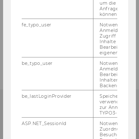
um die Antwort 
Anfrage zuordne
können.
Institute
fe_typo_user
Notwendig für d
Anmeldung und
Zugriff auf gesc
Inhalte oder zur
News Archiv MCA
Bearbeitung des
eigenen Profils.
MCA in the Media
be_typo_user
Notwendig für d
Anmeldung und
Bearbeitung von
Inhalten im TYP
Backend.
be_lastLoginProvider
Speichert die zul
verwendete Met
zur Anmeldung f
TYPO3-Backend.
Institute for Marketing and
ASP.NET_SessionId
Notwendig, um 
Customer Analytics
Zuordnung von
Besucher zu