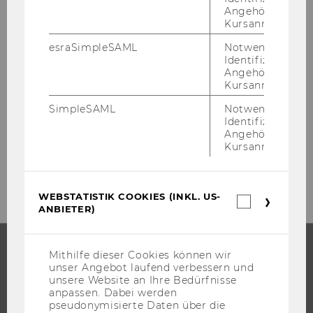
Angehörige/r für
Kursanmeldung.
esraSimpleSAML
Notwendig zur
Identifizierung 
Angehörige/r für
Kursanmeldung.
SimpleSAML
Notwendig zur
Identifizierung 
Angehörige/r für
Kursanmeldung.
WEBSTATISTIK COOKIES (INKL. US-
Webstatis
ANBIETER)
Cookies
(inkl.
US-
Anbieter)
Mithilfe dieser Cookies können wir
unser Angebot laufend verbessern und
STUDIUM
unsere Website an Ihre Bedürfnisse
anpassen. Dabei werden
WARUM WU?
pseudonymisierte Daten über die