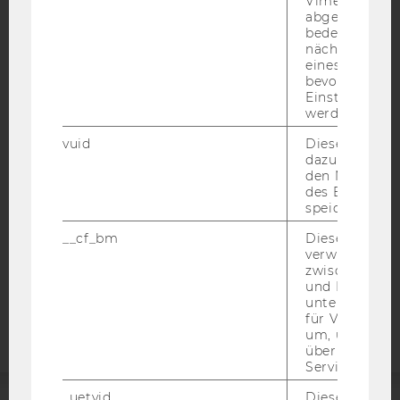
Vimeo-Video
abgespielt wi
bedeutet, das
nächsten Ans
eines Vimeo-V
IMPRESSUM
bevorzugten
Einstellungen
BARRIEREFREIHEITSERKLÄRUNG WEBSEITE
werden.
DATENSCHUTZERKLÄRUNG
vuid
Dieser Cookie
dazu eingeset
DATENSCHUTZERKLÄRUNG SOCIAL MEDIA
den Nutzungs
DATENSCHUTZERKLÄRUNG
des Benutzers
STUDIENBEWERBER*INNEN UND STUDIERENDE
speichern.
COOKIE EINSTELLUNGEN
__cf_bm
Dieses Cookie
verwendet, u
zwischen Men
Barrierefreiheitserklärung
und Bots zu
Webseite
unterscheiden.
für Vimeo no
um, um gülti
über die Nutz
Service zu s
_uetvid
Dieses Cookie