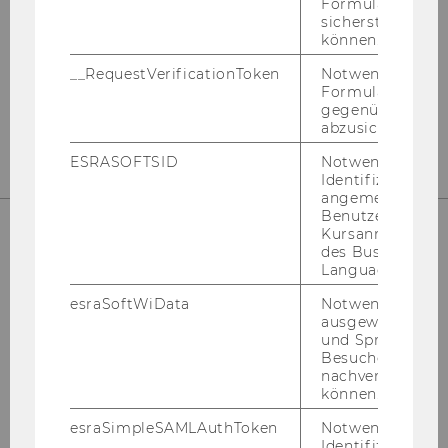
Formulareingab
Building D2, Entrance A
sicherstellen zu
Welthandelsplatz 1
können.
1020
Vienna
__RequestVerificationToken
Notwendig, um 
Tel:
+43 (0) 1 31336-4586
Formulareingab
gegenüber Angri
E-Mail:
mca@wu.ac.at
abzusichern.
ESRASOFTSID
Notwendig zur
Identifizierung 
angemeldeten
Benutzers im
Kursanmeldung
des Business
Language Center
esraSoftWiData
Notwendig um
ausgewählte Sp
und Sprachkurse
Besuchers
nachverfolgen z
können.
esraSimpleSAMLAuthToken
Notwendig zur
Identifizierung 