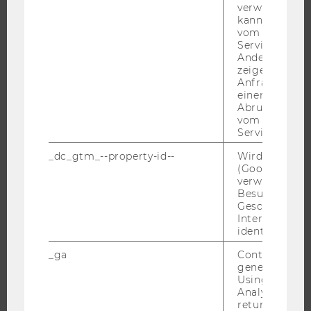
ORGANISATION DER FORSCHUNG
verwendet we
kann, um eine
FORSCHUNGSINFRASTRUKTUR
vom AMP-Clie
Service abzur
Andere mögli
zeigen Opt-ou
Anfrage im G
UNIVERSITÄT
einen Fehler 
Abrufen einer
ÜBER DIE WU
vom AMP Clie
Service an.
ORGANISATION
WIRTSCHAFT UND GESELLSCHAFT
_dc_gtm_--property-id--
Wird von Dou
(Google Tag 
CAMPUS
verwendet, u
Besucher nach
NEWS
Geschlecht o
EVENTS ARCHIV
Interessen zu
identifizieren.
EVENTS
_ga
Contains a r
WU FOUNDATION
generated use
Using this ID
Analytics can
returning use