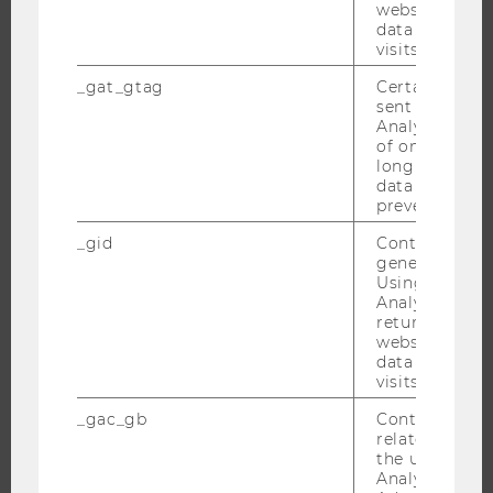
JOBS
website and 
data from pre
visits.
JOBS
JOBPORTAL
_gat_gtag
Certain data i
sent to Googl
RESEARCH CAREER
Analytics a 
of once per m
WELCOME SERVICES
long as it is s
JOBS MIT WU-STUDIUM
data transfers
prevented.
KARRIEREKONTAKTE AN DER WU
_gid
Contains a r
KARRIERENETZWERKE AN DER WU
generated use
Using this ID
Analytics can
returning use
website and 
WU COMMUNITY
data from pre
visits.
_gac_gb
Contains cam
STUDIERENDE
related infor
the user. If G
Analytics and
ALUMNI