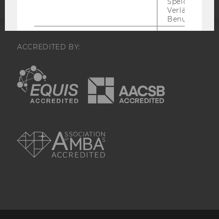
Speicherdaue
Verlängert sic
Benutzeraktivi
_hjHasCachedUserAttributes
Ermöglicht e
nachzuvollzie
ACCREDITED BY:
die Daten in
_hjUserAttrib
EQUIS
AACSB
Storage auf 
neuesten Stan
oder nicht.
_hjUserAttributesHash
Ermöglicht e
nachzuvollzie
AMBA
sich ein
Benutzerattri
geändert hat
aktualisiert 
muss.
_hjBenutzerAttribute
Speichert
Benutzerattri
über die Hotja
API gesendet
Keine explizit
Gültigkeitsda