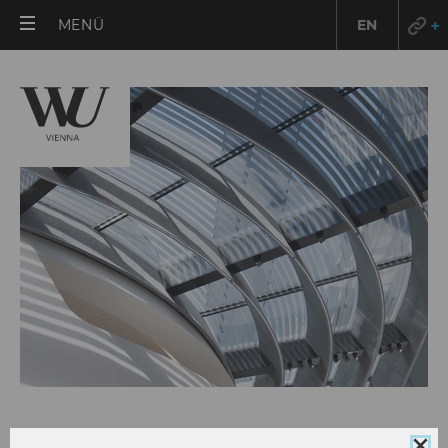
HAUPTMENÜ
MENÜ
EN
ÖFFNEN
VOLKSWIRTSCHAFT