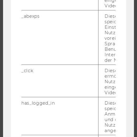
eingebettete
STUDIUM
Videos intera
WARUM WU?
_abexps
Dieses Cooki
speichert get
BACHELOR
Einstellungen
Nutzer*in, zB.
MASTER
voreingestell
DOKTORAT / PHD
Sprache, Regi
Benutzernam
EXECUTIVE EDUCATION
Interaktionsd
BEWERBUNG UND ZULASSUNG
der Nutzer*in
INFORMATIONEN FÜR STUDIERENDE
_clck
Dieses Cooki
ermöglicht di
INTERNATIONALE UND INCOMING EXCHANGE STUDIERENDE
Nutzung des
ANGEBOTE FÜR SCHULEN UND STUDIENINTERESSIERTE
eingebettete
Video Players
STUDENT CLUBS
has_logged_in
Dieses Cooki
speichert
Anmeldeinfo
und ob sich de
FORSCHUNG
Nutzer*in jem
angemeldet h
FORSCHUNGSPORTAL