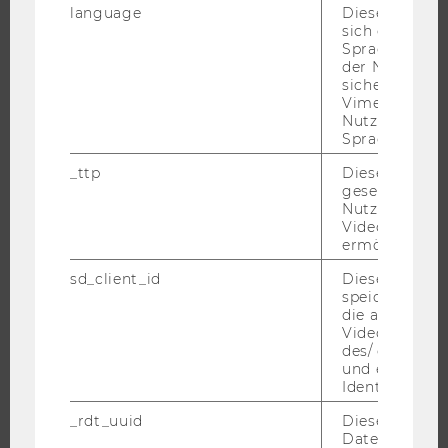
language
Dieses Cooki
FORSCHENDE
sich die
Spracheinstel
IMPACT DER FORSCHUNG
der Nutzer*in
ORGANISATION DER FORSCHUNG
sichergestellt
Vimeo in der
FORSCHUNGSINFRASTRUKTUR
Nutzer ausge
Sprache ersch
_ttp
Dieser Cookie
gesetzt, um d
UNIVERSITÄT
Nutzung des 
Videoplayers 
ÜBER DIE WU
ermöglichen
ORGANISATION
sd_client_id
Dieses Cooki
WIRTSCHAFT UND GESELLSCHAFT
speichert Dat
die aktuellen
CAMPUS
Videoeinstell
des/ der Benu
NEWS
und einen per
EVENTS ARCHIV
Identifikatio
EVENTS
_rdt_uuid
Dieses Cooki
WU FOUNDATION
Daten über di