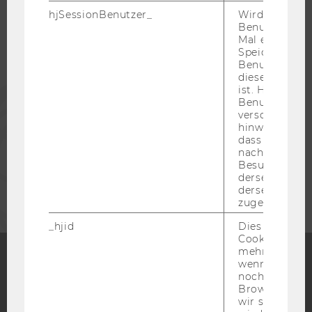
STUDIERENDE
hjSessionBenutzer_
Wird gesetzt,
Benutzer zum
Mal eine Seite
ALUMNI
Speichert die 
Benutzer-ID, d
diese Seite e
ist. Hotjar ver
PRESSE
Benutzer nich
verschiedene
hinweg.Stellt 
MITARBEITENDE
dass Daten v
nachfolgende
Besuchen auf
UNTERNEHMEN
derselben We
derselben Ben
zugeordnet w
_hjid
Dies ist ein al
Cookie, das wi
mehr setzen, 
wenn ein Benu
noch in sein
Facebook
Instagram
Blog
Browser hat,
wir seinen We