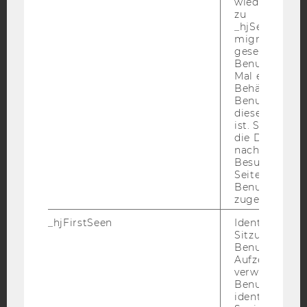
wiederverwen
zu
YouTube
Newsletter
Bluesky
_hjSessionUser
migrieren. Wi
gesetzt, wenn
Benutzer zum
Mal eine Seite
Behält die Hot
Benutzer-ID be
IMPRESSUM
diese Seite e
ist. Stellt sic
BARRIEREFREIHEITSERKLÄRUNG WEBSEITE
die Daten von
nachfolgende
DATENSCHUTZERKLÄRUNG
Besuchen der
DATENSCHUTZERKLÄRUNG SOCIAL MEDIA
Seite derselb
Benutzer-ID
DATENSCHUTZERKLÄRUNG
zugeordnet w
STUDIENBEWERBER*INNEN UND STUDIERENDE
_hjFirstSeen
Identifiziert d
COOKIE EINSTELLUNGEN
Sitzung eines
Benutzers. Wi
Aufzeichnungs
Barrierefreiheitserklärung
verwendet, u
Webseite
Benutzersitz
identifizieren.