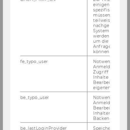
für an­ge­wand­te Sys­tem­ana­ly­se (IIASA), der Uni­
einigen WU-
ver­si­tät Bo­lo­gna und der Uni­ver­si­tät De­la­ware
spezifischen Inh
durch­ge­führt.
müssen Informa
teilweise von
nachgelagerten
System abgefra
werden. Notwen
um die Antwort 
Anfrage zuordne
können.
fe_typo_user
Notwendig für d
Anmeldung und
Zugriff auf gesc
Inhalte oder zur
Bearbeitung des
eigenen Profils.
be_typo_user
Notwendig für d
Anmeldung und
Bearbeitung von
Inhalten im TYP
Backend.
be_lastLoginProvider
Speichert die zul