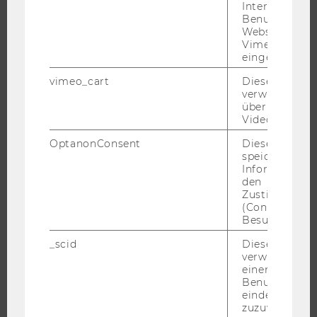
Interaktionen
Benutzer*inne
Websites, auf
Vimeo-Video
JOBS
eingebettet is
vimeo_cart
Dieses Cookie
JOBS
verwendet, u
JOBPORTAL
überprüfen, wi
Video abgespi
RESEARCH CAREER
OptanonConsent
Dieses Cooki
WELCOME SERVICES
speichert
JOBS MIT WU-STUDIUM
Informatione
den
KARRIEREKONTAKTE AN DER WU
Zustimmungs
KARRIERENETZWERKE AN DER WU
(Consent) ein
Besuchers.
_scid
Dieses Cookie
verwendet, u
einem/einer
WU COMMUNITY
Benutzer*in e
eindeutige ID
zuzuweisen