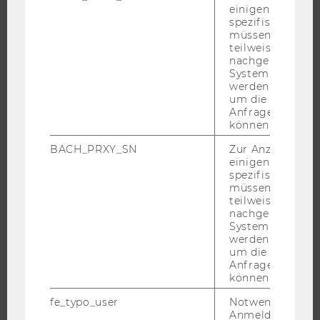
einigen WU-
ANGEBOTE FÜR SCHULEN UND STUDIENINTERESSIERTE
spezifischen Inh
müssen Informa
STUDENT CLUBS
teilweise von
nachgelagerten
System abgefra
werden. Notwen
FORSCHUNG
um die Antwort 
Anfrage zuordne
können.
FORSCHUNGSPORTAL
FORSCHENDE
BACH_PRXY_SN
Zur Anzeige von
einigen WU-
IMPACT DER FORSCHUNG
spezifischen Inh
müssen Informa
ORGANISATION DER FORSCHUNG
teilweise von
FORSCHUNGSINFRASTRUKTUR
nachgelagerten
System abgefra
werden. Notwen
um die Antwort 
Anfrage zuordne
UNIVERSITÄT
können.
ÜBER DIE WU
fe_typo_user
Notwendig für d
Anmeldung und