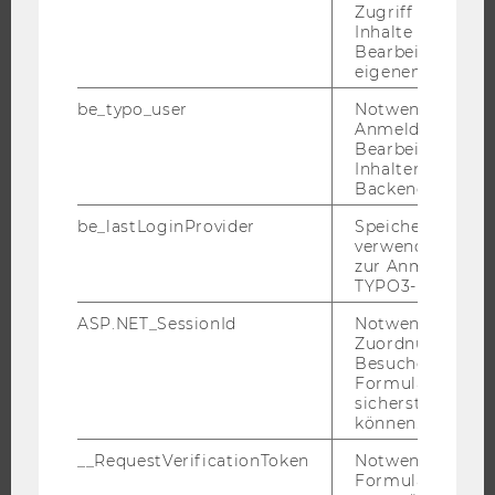
ORGANISATION
Zugriff auf gesc
Inhalte oder zur
WIRTSCHAFT UND GESELLSCHAFT
Bearbeitung des
CAMPUS
eigenen Profils.
NEWS
be_typo_user
Notwendig für d
Anmeldung und
EVENTS ARCHIV
Bearbeitung von
EVENTS
Inhalten im TYP
Backend.
WU FOUNDATION
be_lastLoginProvider
Speichert die zul
verwendete Met
zur Anmeldung f
TYPO3-Backend.
JOBS
ASP.NET_SessionId
Notwendig, um 
JOBS
Zuordnung von
Besucher zu
JOBPORTAL
Formulareingab
RESEARCH CAREER
sicherstellen zu
können.
WELCOME SERVICES
__RequestVerificationToken
Notwendig, um 
JOBS MIT WU-STUDIUM
Formulareingab