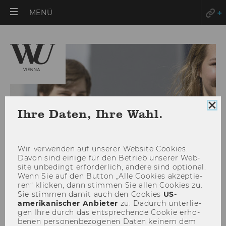
HAUPTMENÜ
MENÜ
ÖFFNEN
Coo
Ihre Daten, Ihre Wahl.
Con
sch
Wir ver­wen­den auf un­se­rer Web­site Coo­kies.
Davon sind ei­ni­ge für den Be­trieb un­se­rer Web­
site un­be­dingt er­for­der­lich, an­de­re sind op­tio­nal.
Wenn Sie auf den But­ton „Alle Coo­kies ak­zep­tie­
ren“ kli­cken, dann stim­men Sie allen Coo­kies zu.
Sie stim­men damit auch den Coo­kies
US-​
amerikanischer An­bie­ter
zu. Da­durch un­ter­lie­
Tracing Factor
gen Ihre durch das ent­spre­chen­de Coo­kie er­ho­
be­nen per­so­nen­be­zo­ge­nen Daten kei­nem dem