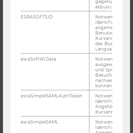
KARRIEREKONTAKTE AN DER WU
gegenüber Angri
abzusichern.
KARRIERENETZWERKE AN DER WU
ESRASOFTSID
Notwendig zur
Identifizierung 
angemeldeten
Benutzers im
Kursanmeldung
WU COMMUNITY
des Business
Language Center
STUDIERENDE
esraSoftWiData
Notwendig um
ausgewählte Sp
und Sprachkurse
Besuchers
ALUMNI
nachverfolgen z
können.
PRESSE
esraSimpleSAMLAuthToken
Notwendig zur
Identifizierung 
Angehörige/r für
MITARBEITENDE
Kursanmeldung.
esraSimpleSAML
Notwendig zur
Identifizierung 
UNTERNEHMEN
Angehörige/r für