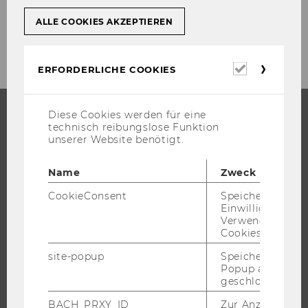
ALLE COOKIES AKZEPTIEREN
Erforderl
ERFORDERLICHE COOKIES
Cookies
Diese Cookies werden für eine
technisch reibungslose Funktion
STUDIUM
unserer Website benötigt.
WARUM WU?
Name
Zweck
BACHELOR
CookieConsent
Speichert Ihre
MASTER
Einwilligung zur
Verwendung vo
DOKTORAT / PHD
Cookies.
EXECUTIVE EDUCATION
site-popup
Speichert ob ein
BEWERBUNG UND ZULASSUNG
Popup ausgefüll
geschlossen wur
INFORMATIONEN FÜR STUDIERENDE
INTERNATIONALE UND INCOMING EXCHANGE STUDIERENDE
BACH_PRXY_ID
Zur Anzeige von