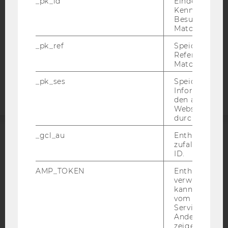
_pk_id
Eindeutige
DATENSCHUTZERKLÄRUNG
Kennzeichnun
Besuchers du
STUDIENBEWERBER*INNEN UND STUDIERENDE
Matomo.
COOKIE EINSTELLUNGEN
_pk_ref
Speicherung 
Referrers dur
Barrierefreiheitserklärung
Matomo.
Webseite
_pk_ses
Speicherung 
Informatione
den aktuellen
Webseitenbe
durch Matom
_gcl_au
Enthält eine
ACCREDITED BY:
zufallsgenerie
ID.
EQUIS
AACSB
AMP_TOKEN
Enthält ein To
verwendet we
kann, um eine
vom AMP-Clie
Service abzur
Andere mögli
AMBA
zeigen Opt-ou