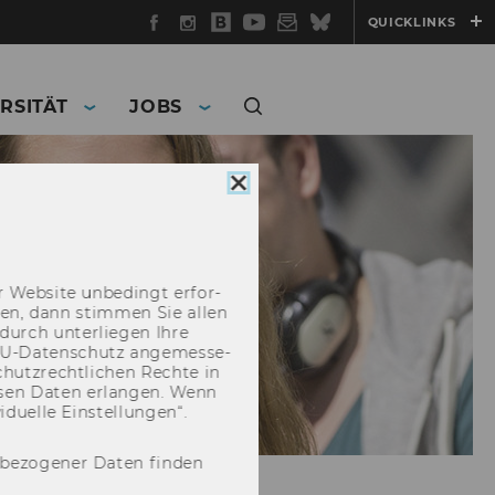
Facebook
Instagram
WU
YouTube
Newsletter
Bluesky
QUICKLINKS
Blog
RSITÄT
JOBS
Cookie
Consent
schließen
 Web­site un­be­dingt er­for­
­cken, dann stim­men Sie allen
durch un­ter­lie­gen Ihre
EU-​Datenschutz an­ge­mes­se­
hutz­recht­li­chen Rech­te in
­sen Daten er­lan­gen. Wenn
u­el­le Ein­stel­lun­gen“.
nbezogener Daten finden