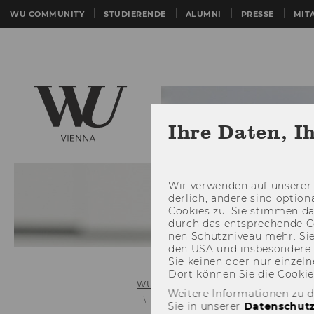
WU COMMUNITY
STUDIERENDE
ALUMNI
PRESSE
MIT
Ihre Daten, I
Wir ver­wen­den auf un­se­rer 
der­lich, an­de­re sind op­tio
Coo­kies zu. Sie stim­men 
durch das ent­spre­chen­de C
nen Schutz­ni­veau mehr. Sie 
den USA und ins­be­son­de­r
Sie kei­nen oder nur ein­zel­ne
Dort kön­nen Sie die Coo­kies i
WU (Wirtschaftsuniversität Wien)
Weitere Informationen zu 
T - 12 Entries
Time Proportional
Sie in unserer
Datenschutz