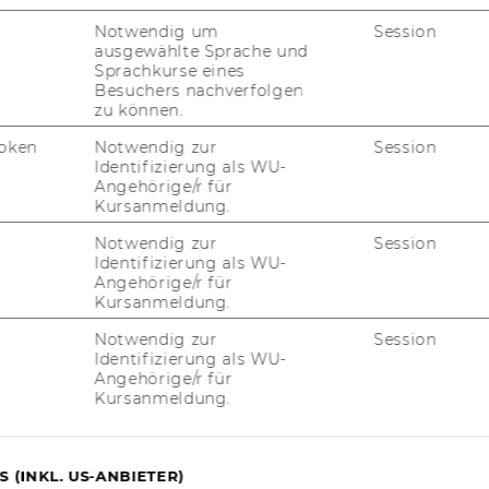
Notwendig um
Session
ausgewählte Sprache und
Sprachkurse eines
Besuchers nachverfolgen
zu können.
oken
Notwendig zur
Session
JOBS
Identifizierung als WU-
Angehörige/r für
Kursanmeldung.
JOBS
Notwendig zur
Session
JOBPORTAL
Identifizierung als WU-
Angehörige/r für
RESEARCH CAREER
Kursanmeldung.
Notwendig zur
Session
WELCOME SERVICES
Identifizierung als WU-
Angehörige/r für
JOBS MIT WU-STUDIUM
Kursanmeldung.
KARRIEREKONTAKTE AN DER
WU
 (INKL. US-ANBIETER)