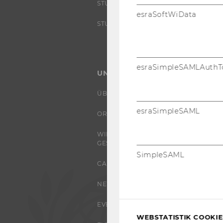
STUDIENINTERESSIERTE
esraSoftWiData
STUDENT CLUBS
esraSimpleSAMLAuthT
UNIVERSITÄT
ÜBER DIE WU
esraSimpleSAML
ORGANISATION
WIRTSCHAFT UND
GESELLSCHAFT
SimpleSAML
CAMPUS
NEWS
EVENTS ARCHIV
WEBSTATISTIK COOKIES