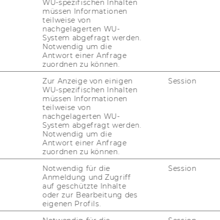
WU-spezifischen Inhalten
müssen Informationen
i­on
teilweise von
nachgelagerten WU-
System abgefragt werden.
Notwendig um die
d in de­ter­mi­ning the per­cen­ta­ge of com­
Antwort einer Anfrage
zuordnen zu können.
­sis.
d, the POC is cal­cu­la­ted in re­la­ti­on to
Zur Anzeige von einigen
Session
e as­sump­ti­on is that pro­ject pro­gress is li­
WU-spezifischen Inhalten
müssen Informationen
teilweise von
nt tech­ni­que when you have short re­por­
nachgelagerten WU-
such as con­sul­ting or ad­mi­nis­tra­ti­ve tasks.
System abgefragt werden.
Notwendig um die
y (28.12..2001), URL]
Antwort einer Anfrage
zuordnen zu können.
Notwendig für die
Session
Anmeldung und Zugriff
auf geschützte Inhalte
oder zur Bearbeitung des
eigenen Profils.