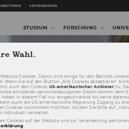
ARBEITENDE
UNTERNEHMEN
STUDIUM
FORSCHUNG
UNIVE
hre Wahl.
Web­site Coo­kies. Davon sind ei­ni­ge für den Be­trieb un­se­rer
­nal. Wenn Sie auf den But­ton „Alle Coo­kies ak­zep­tie­ren“ kli
damit auch den Coo­kies
US-​amerikanischer An­bie­ter
zu. Da­
oo­kie er­ho­be­nen per­so­nen­be­zo­ge­nen Daten kei­nem dem 
haben in die­sem Fall nur ein­ge­schränk­te bis keine da­ten­sc
e kann auch die US-​amerikanische Re­gie­rung Zu­gang zu die
n Coo­kies zu­stim­men möch­ten, kli­cken Sie bitte auf „In­di­vi­d
n­di­vi­du­ell ver­wal­ten.
ERP - Enterprise and Resource Management
Glossary
den Cookies auf der Website und zur Verarbeitung persone
ity
erklärung
.