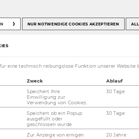
ionality
EN
NUR NOTWENDIGE COOKIES AKZEPTIEREN
ALL
IES
­ti­on
ür eine technisch reibungslose Funktion unserer Website 
Zweck
Ablauf
ts­mes­sung
Speichert Ihre
30 Tage
Einwilligung zur
Verwendung von Cookies.
Speichert ob ein Popup
30 Tage
ausgefüllt oder
geschlossen wurde.
P R/3
Zur Anzeige von einigen
20 Jahre