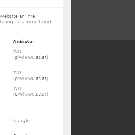
Cookies
(inkl.
US-
Website an Ihre
Anbieter)
nutzung gesammelt und
Anbieter
WU
(piwik.wu.ac.at)
Y:
SB
AMBA
WU
(piwik.wu.ac.at)
WU
(piwik.wu.ac.at)
Google