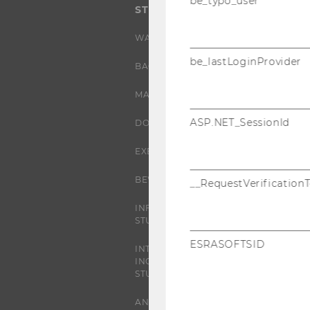
be_typo_user
STUDIUM
WARUM WU?
be_lastLoginProvider
BACHELOR
MASTER
ASP.NET_SessionId
DOKTORAT / PHD
EXECUTIVE EDUCATION
BEWERBUNG UND ZULASSUNG
__RequestVerification
INFORMATIONEN FÜR
STUDIERENDE
ESRASOFTSID
INTERNATIONALE UND
INCOMING EXCHANGE
STUDIERENDE
ANGEBOTE FÜR SCHULEN UND