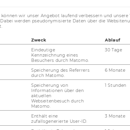
KARRIERENETZWERKE AN DER
WU
s können wir unser Angebot laufend verbessern und unsere 
. Dabei werden pseudonymisierte Daten über die Website
t.
Zweck
Ablauf
Eindeutige
30 Tage
Kennzeichnung eines
uTube
Newsletter
Bluesky
Besuchers durch Matomo.
ACCREDITED B
EQUIS
AAC
Speicherung des Referrers
6 Monate
durch Matomo.
Speicherung von
1 Stunden
Informationen über den
aktuellen
G WEBSEITE
Webseitenbesuch durch
Matomo.
Enthält eine
3 Monate
IAL MEDIA
zufallsgenerierte User-ID.
UDIENBEWERBER*INNEN