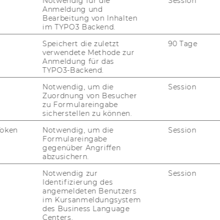
Notwendig für die
Session
FORSCHUNG
Anmeldung und
WU
Bearbeitung von Inhalten
im TYPO3 Backend.
FORSCHUNGSPORTAL
Speichert die zuletzt
90 Tage
ST
FORSCHENDE
verwendete Methode zur
Anmeldung für das
IMPACT DER FORSCHUNG
TYPO3-Backend.
AL
Notwendig, um die
Session
ORGANISATION DER
Zuordnung von Besucher
FORSCHUNG
zu Formulareingabe
PR
sicherstellen zu können.
FORSCHUNGSINFRASTRUKTUR
Token
Notwendig, um die
Session
MI
Formulareingabe
gegenüber Angriffen
abzusichern.
UN
Notwendig zur
Session
Identifizierung des
angemeldeten Benutzers
im Kursanmeldungsystem
des Business Language
Centers.