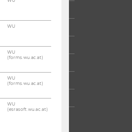
WU
 COMMUNITY
WU
UDIERENDE
UMNI
WU
(forms.wu.ac.at)
ESSE
WU
TARBEITENDE
(forms.wu.ac.at)
TERNEHMEN
WU
(esrasoft.wu.ac.at)