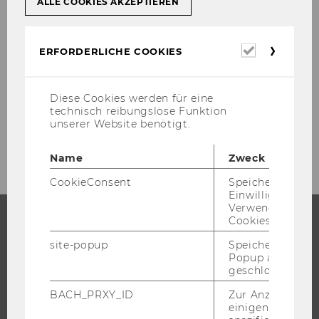
ALLE COOKIES AKZEPTIEREN
Ac­count type
Type of pos­ting (debit or credit)
Erforderl
Lay­out of entry screens
ERFORDERLICHE COOKIES
Cookies
[vgl. www.sa­p­in­fo.net (4.1.2002), URL]
Diese Cookies werden für eine
technisch reibungslose Funktion
unserer Website benötigt.
Name
Zweck
CookieConsent
Speichert Ihre
Einwilligung zur
Verwendung vo
Cookies.
STUDIUM
site-popup
Speichert ob ein
Popup ausgefüll
geschlossen wur
WARUM WU?
BACHELOR
BACH_PRXY_ID
Zur Anzeige von
einigen WU-
MASTER