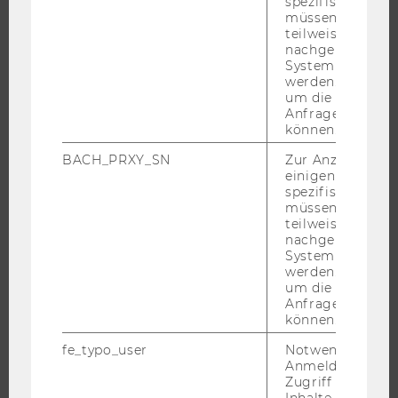
spezifischen Inh
müssen Informa
DOKTORAT / PHD
teilweise von
EXECUTIVE EDUCATION
nachgelagerten
System abgefra
BEWERBUNG UND ZULASSUNG
werden. Notwen
INFORMATIONEN FÜR STUDIERENDE
um die Antwort 
Anfrage zuordne
INTERNATIONALE UND INCOMING EXCHANGE STUDIERENDE
können.
ANGEBOTE FÜR SCHULEN UND STUDIENINTERESSIERTE
BACH_PRXY_SN
Zur Anzeige von
STUDENT CLUBS
einigen WU-
spezifischen Inh
müssen Informa
teilweise von
nachgelagerten
FORSCHUNG
System abgefra
werden. Notwen
FORSCHUNGSPORTAL
um die Antwort 
Anfrage zuordne
FORSCHENDE
können.
IMPACT DER FORSCHUNG
fe_typo_user
Notwendig für d
ORGANISATION DER FORSCHUNG
Anmeldung und
Zugriff auf gesc
FORSCHUNGSINFRASTRUKTUR