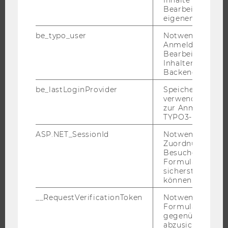
Inhalte oder zur
Bearbeitung des
eigenen Profils.
be_typo_user
Notwendig für d
UNIVERSITÄT
Anmeldung und
Bearbeitung von
ÜBER DIE WU
Inhalten im TYP
Backend.
ORGANISATION
be_lastLoginProvider
Speichert die zul
WIRTSCHAFT UND GESELLSCHAFT
verwendete Met
CAMPUS
zur Anmeldung f
TYPO3-Backend.
NEWS
EVENTS ARCHIV
ASP.NET_SessionId
Notwendig, um 
Zuordnung von
EVENTS
Besucher zu
Formulareingab
WU FOUNDATION
sicherstellen zu
können.
__RequestVerificationToken
Notwendig, um 
Formulareingab
JOBS
gegenüber Angri
abzusichern.