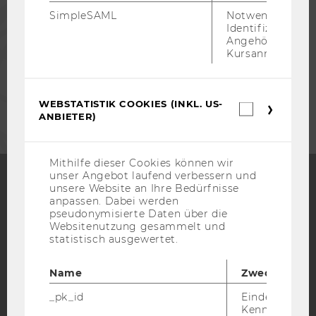
PRESSE
SimpleSAML
Notwendig zur
Identifizierung 
Angehörige/r für
MITARBEITENDE
Kursanmeldung.
UNTERNEHMEN
WEBSTATISTIK COOKIES (INKL. US-
Webstatis
ANBIETER)
Cookies
(inkl.
US-
Anbieter)
Mithilfe dieser Cookies können wir
unser Angebot laufend verbessern und
unsere Website an Ihre Bedürfnisse
anpassen. Dabei werden
Facebook
Instagram
Blog
pseudonymisierte Daten über die
Websitenutzung gesammelt und
statistisch ausgewertet.
YouTube
Newsletter
Bluesky
Name
Zweck
_pk_id
Eindeutige
Kennzeichnun