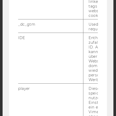
linked, the co
Facebook
Instagram
Blog
tags on the G
website read 
cookie.
YouTube
Newsletter
Bluesky
_dc_gtm
Used to throt
request rate.
IDE
Enthält eine
zufallsgenerie
ID. Anhand di
kann Google 
IMPRESSUM
über verschie
Websites
BARRIEREFREIHEITSERKLÄRUNG WEBSEITE
domainübergr
DATENSCHUTZERKLÄRUNG
wiedererkenn
personalisiert
DATENSCHUTZERKLÄRUNG SOCIAL MEDIA
Werbung auss
DATENSCHUTZERKLÄRUNG
player
Dieses Cooki
STUDIENBEWERBER*INNEN UND STUDIERENDE
speichert
nutzerspezifi
COOKIE EINSTELLUNGEN
Einstellungen
ein eingebett
Barrierefreiheitserklärung
Vimeo-Video