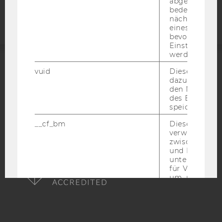
abgespielt wi
Webseite
bedeutet, das
nächsten Ans
eines Vimeo-V
bevorzugten
Einstellungen
werden.
vuid
Dieser Cookie
ACCREDITED BY:
dazu eingeset
den Nutzungs
EQUIS
AACSB
des Benutzers
speichern.
__cf_bm
Dieses Cookie
verwendet, u
zwischen Men
AMBA
und Bots zu
unterscheiden.
für Vimeo no
um, um gülti
über die Nutz
Service zu s
_uetvid
Dieses Cookie
gesetzt, um d