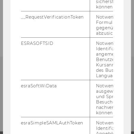
Tong Liu, M.A.
sicherstellen zu
können.
Alejandro Ruiz
__RequestVerificationToken
Notwendig, um 
Formulareingab
Felipe Vallada
gegenüber Angri
abzusichern.
ESRASOFTSID
Notwendig zur
Identifizierung 
angemeldeten
Benutzers im
Kursanmeldung
des Business
Language Center
esraSoftWiData
Notwendig um
ausgewählte Sp
und Sprachkurse
Besuchers
nachverfolgen z
können.
esraSimpleSAMLAuthToken
Notwendig zur
Identifizierung 
Angehörige/r für