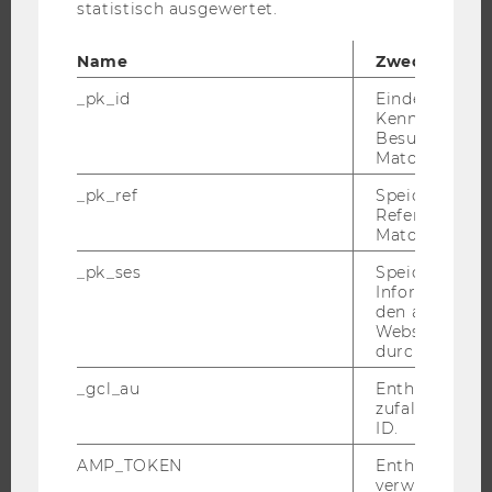
FORSCHUNG
statistisch ausgewertet.
FORSCHUNGSPORTAL
Name
Zweck
FORSCHENDE
_pk_id
Eindeutige
IMPACT DER FORSCHUNG
Kennzeichnun
Besuchers du
ORGANISATION DER FORSCHUNG
Matomo.
FORSCHUNGSINFRASTRUKTUR
_pk_ref
Speicherung 
Referrers dur
Matomo.
UNIVERSITÄT
_pk_ses
Speicherung 
Informatione
den aktuellen
ÜBER DIE WU
Webseitenbe
ORGANISATION
durch Matom
WIRTSCHAFT UND GESELLSCHAFT
_gcl_au
Enthält eine
zufallsgenerie
CAMPUS
ID.
NEWS
AMP_TOKEN
Enthält ein To
EVENTS ARCHIV
verwendet we