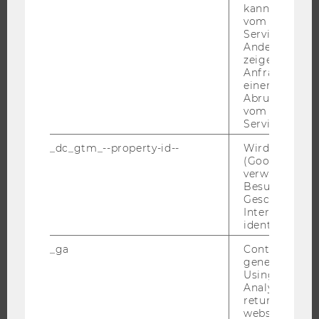
kann, um eine
EVENTS
vom AMP-Clie
WU FOUNDATION
Service abzur
Andere mögli
zeigen Opt-ou
Anfrage im G
einen Fehler 
JOBS
Abrufen einer
vom AMP Clie
JOBS
Service an.
JOBPORTAL
_dc_gtm_--property-id--
Wird von Dou
(Google Tag 
RESEARCH CAREER
verwendet, u
WELCOME SERVICES
Besucher nach
Geschlecht o
JOBS MIT WU-STUDIUM
Interessen zu
KARRIEREKONTAKTE AN DER WU
identifizieren.
KARRIERENETZWERKE AN DER WU
_ga
Contains a r
generated use
Using this ID
Analytics can
returning use
website and 