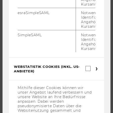
Kursanmeldung.
esraSimpleSAML
Notwendig zur
STUDIUM
Identifizierung 
Angehörige/r für
WARUM WU?
Kursanmeldung.
BACHELOR
SimpleSAML
Notwendig zur
Identifizierung 
MASTER
Angehörige/r für
DOKTORAT / PHD
Kursanmeldung.
EXECUTIVE EDUCATION
BEWERBUNG UND ZULASSUNG
WEBSTATISTIK COOKIES (INKL. US-
Webstatis
INFORMATIONEN FÜR STUDIERENDE
ANBIETER)
Cookies
INTERNATIONALE UND INCOMING EXCHANGE STUDIERENDE
(inkl.
US-
ANGEBOTE FÜR SCHULEN UND STUDIENINTERESSIERTE
Anbieter)
Mithilfe dieser Cookies können wir
STUDENT CLUBS
unser Angebot laufend verbessern und
unsere Website an Ihre Bedürfnisse
anpassen. Dabei werden
pseudonymisierte Daten über die
Websitenutzung gesammelt und