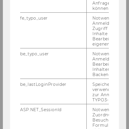
Kristof Boel, LL.M.
Anfrage zuordne
können.
Valentina Emanuele, Dott.ssa Mag.
fe_typo_user
Notwendig für d
Anmeldung und
Khairunnisa Ridwan, McommAdv
Zugriff auf gesc
Inhalte oder zur
Bearbeitung des
Gayline Vuluku, M.A.
eigenen Profils.
Ruby Doeleman, M.Sc.
be_typo_user
Notwendig für d
Anmeldung und
Bearbeitung von
Marufa Akhter, M.Sc.
Inhalten im TYP
Backend.
Rohit Reddy Muddasani, M.Sc., M.A., B.Tech
be_lastLoginProvider
Speichert die zul
verwendete Met
Gizem Akar, M.Sc.
zur Anmeldung f
TYPO3-Backend.
Flavia Garcia, MSc.
ASP.NET_SessionId
Notwendig, um 
Zuordnung von
Sriram Govind, LL.M.
Besucher zu
Formulareingab