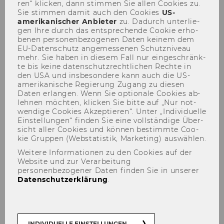
ren“ kli­cken, dann stim­men Sie allen Coo­kies zu.
Sie stim­men damit auch den Coo­kies
US-​
amerikanischer An­bie­ter
zu. Da­durch un­ter­lie­
gen Ihre durch das ent­spre­chen­de Coo­kie er­ho­
be­nen per­so­nen­be­zo­ge­nen Daten kei­nem dem
EU-​Datenschutz an­ge­mes­se­nen Schutz­ni­veau
Der Inhalt dieser Seite ist aktuell nur auf
mehr. Sie haben in die­sem Fall nur ein­ge­schränk­
Englisch verfügbar.
te bis keine da­ten­schutz­recht­li­chen Rech­te in
den USA und ins­be­son­de­re kann auch die US-​
amerikanische Re­gie­rung Zu­gang zu die­sen
Daten er­lan­gen. Wenn Sie op­tio­na­le Coo­kies ab­
leh­nen möch­ten, kli­cken Sie bitte auf „Nur not­
wen­di­ge Coo­kies Ak­zep­tie­ren“. Unter „In­di­vi­du­el­le
Ein­stel­lun­gen“ fin­den Sie eine voll­stän­di­ge Über­
sicht aller Coo­kies und kön­nen be­stimm­te Coo­
kie Grup­pen (Web­sta­tis­tik, Mar­ke­ting) aus­wäh­len.
Weitere Informationen zu den Cookies auf der
Website und zur Verarbeitung
personenbezogener Daten finden Sie in unserer
Datenschutzerklärung
.
INDIVIDUELLE EINSTELLUNGEN