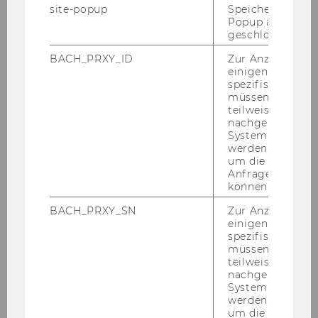
Core disci­pli­ne
: Eco­no­mics
site-popup
Speichert ob ein
Popup ausgefüll
Cur­ri­cu­lum Vitae
geschlossen wur
BACH_PRXY_ID
Zur Anzeige von
einigen WU-
spezifischen Inh
müssen Informa
teilweise von
PhD Students
nachgelagerten
System abgefra
werden. Notwen
um die Antwort 
2025
Anfrage zuordne
können.
2024
BACH_PRXY_SN
Zur Anzeige von
einigen WU-
spezifischen Inh
2023
müssen Informa
teilweise von
nachgelagerten
Previous Years
System abgefra
werden. Notwen
um die Antwort 