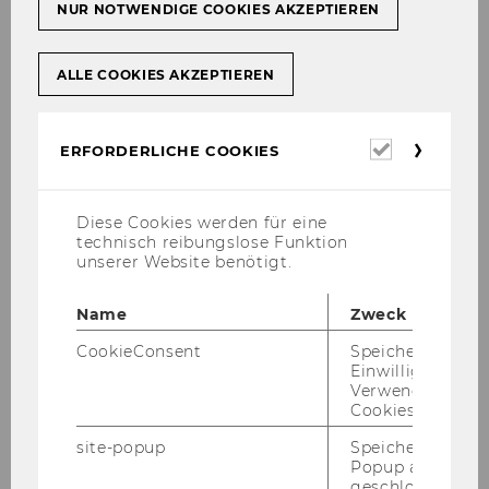
NUR NOTWENDIGE COOKIES AKZEPTIEREN
Rohit Reddy Muddasani, M.Sc.,
M.A., B.Tech
Gizem Akar, M.Sc.
ALLE COOKIES AKZEPTIEREN
Flavia Garcia, MSc.
Sriram Govind, LL.M.
Erforderl
ERFORDERLICHE COOKIES
Cookies
Tong Liu, M.A.
Alejandro Ruiz
Diese Cookies werden für eine
technisch reibungslose Funktion
Felipe Vallada
unserer Website benötigt.
Name
Zweck
CookieConsent
Speichert Ihre
Einwilligung zur
Verwendung vo
PhD Students
Cookies.
site-popup
Speichert ob ein
Popup ausgefüll
2025
geschlossen wur