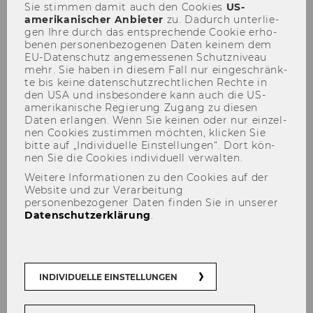
Sie stim­men damit auch den Coo­kies
US-​
amerikanischer An­bie­ter
zu. Da­durch un­ter­lie­
gen Ihre durch das ent­spre­chen­de Coo­kie er­ho­
be­nen per­so­nen­be­zo­ge­nen Daten kei­nem dem
EU-​Datenschutz an­ge­mes­se­nen Schutz­ni­veau
mehr. Sie haben in die­sem Fall nur ein­ge­schränk­
Der Inhalt dieser Seite ist aktuell nur auf
te bis keine da­ten­schutz­recht­li­chen Rech­te in
Englisch verfügbar.
den USA und ins­be­son­de­re kann auch die US-​
amerikanische Re­gie­rung Zu­gang zu die­sen
Daten er­lan­gen. Wenn Sie kei­nen oder nur ein­zel­
nen Coo­kies zu­stim­men möch­ten, kli­cken Sie
bitte auf „In­di­vi­du­el­le Ein­stel­lun­gen“. Dort kön­
Previous Years
nen Sie die Coo­kies in­di­vi­du­ell ver­wal­ten.
Kristof Boel, LL.M.
Weitere Informationen zu den Cookies auf der
Website und zur Verarbeitung
Valentina Emanuele, Dott.ssa
personenbezogener Daten finden Sie in unserer
Mag.
Datenschutzerklärung
.
Khairunnisa Ridwan, McommAdv
Gayline Vuluku, M.A.
Ruby Doeleman, M.Sc.
INDIVIDUELLE EINSTELLUNGEN
Marufa Akhter, M.Sc.