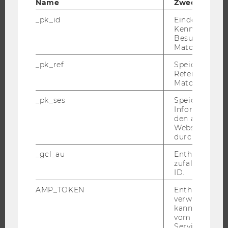
Name
Zweck
ÜBER DIE WU
_pk_id
Eindeutige
Kennzeichnun
ORGANISATION
Besuchers du
WIRTSCHAFT UND GESELLSCHAFT
Matomo.
CAMPUS
_pk_ref
Speicherung 
NEWS
Referrers dur
Matomo.
EVENTS ARCHIV
_pk_ses
Speicherung 
EVENTS
Informatione
WU FOUNDATION
den aktuellen
Webseitenbe
durch Matom
_gcl_au
Enthält eine
JOBS
zufallsgenerie
ID.
JOBS
AMP_TOKEN
Enthält ein To
JOBPORTAL
verwendet we
kann, um eine
RESEARCH CAREER
vom AMP-Clie
Service abzur
WELCOME SERVICES