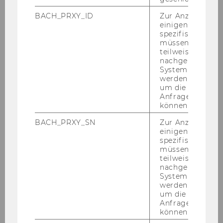
BACH_PRXY_ID
Zur Anzeige von
2024
einigen WU-
spezifischen Inh
müssen Informa
2023
teilweise von
nachgelagerten
Previous Years
System abgefra
werden. Notwen
um die Antwort 
Anfrage zuordne
Kristof Boel, LL.M.
können.
Valentina Emanuele, Dott.ssa Mag.
BACH_PRXY_SN
Zur Anzeige von
einigen WU-
spezifischen Inh
Khairunnisa Ridwan, McommAdv
müssen Informa
teilweise von
Gayline Vuluku, M.A.
nachgelagerten
System abgefra
werden. Notwen
Ruby Doeleman, M.Sc.
um die Antwort 
Anfrage zuordne
Marufa Akhter, M.Sc.
können.