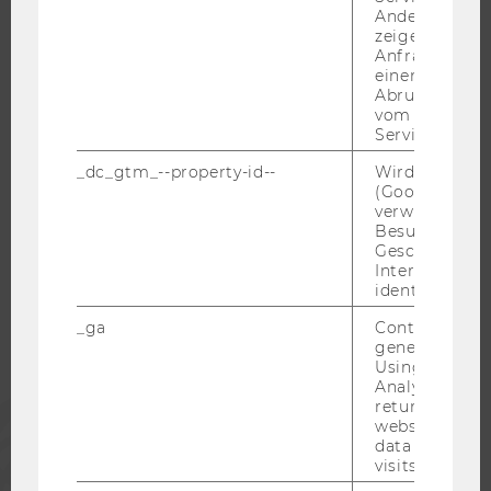
Andere mögli
JOBS MIT WU-STUDIUM
zeigen Opt-ou
Anfrage im G
KARRIEREKONTAKTE AN DER WU
einen Fehler 
KARRIERENETZWERKE AN DER WU
Abrufen einer
vom AMP Clie
Service an.
_dc_gtm_--property-id--
Wird von Dou
(Google Tag 
WU COMMUNITY
verwendet, u
Besucher nach
Geschlecht o
Interessen zu
STUDIERENDE
identifizieren.
_ga
Contains a r
ALUMNI
generated use
Using this ID
Analytics can
PRESSE
returning use
website and 
data from pre
visits.
MITARBEITENDE