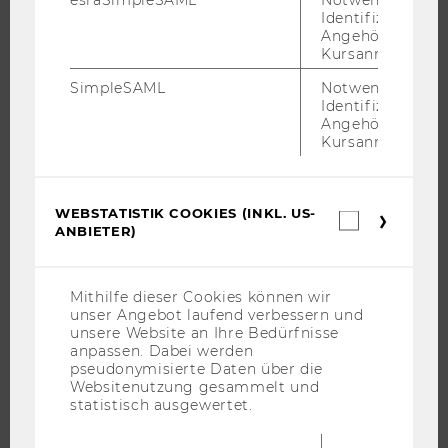
esraSimpleSAML
Notwendig zur
INFORMATIONEN FÜR STUDIERENDE
Identifizierung 
Angehörige/r für
INTERNATIONALE UND INCOMING EXCHANGE STUDIERENDE
Kursanmeldung.
ANGEBOTE FÜR SCHULEN UND STUDIENINTERESSIERTE
SimpleSAML
Notwendig zur
STUDENT CLUBS
Identifizierung 
Angehörige/r für
Kursanmeldung.
FORSCHUNG
WEBSTATISTIK COOKIES (INKL. US-
Webstatis
ANBIETER)
FORSCHUNGSPORTAL
Cookies
(inkl.
FORSCHENDE
US-
Anbieter)
IMPACT DER FORSCHUNG
Mithilfe dieser Cookies können wir
unser Angebot laufend verbessern und
ORGANISATION DER FORSCHUNG
unsere Website an Ihre Bedürfnisse
FORSCHUNGSINFRASTRUKTUR
anpassen. Dabei werden
pseudonymisierte Daten über die
Websitenutzung gesammelt und
statistisch ausgewertet.
UNIVERSITÄT