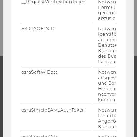
__RequestVerificationToken
Notwendig, um 
Formulareingab
gegenüber Angri
abzusichern.
ESRASOFTSID
Notwendig zur
Identifizierung 
angemeldeten
Benutzers im
Kursanmeldung
des Business
Language Center
esraSoftWiData
Notwendig um
STUDIUM
ausgewählte Sp
und Sprachkurse
Besuchers
WARUM WU?
nachverfolgen z
BACHELOR
können.
MASTER
esraSimpleSAMLAuthToken
Notwendig zur
Identifizierung 
DOKTORAT / PHD
Angehörige/r für
EXECUTIVE EDUCATION
Kursanmeldung.
BEWERBUNG UND ZULASSUNG