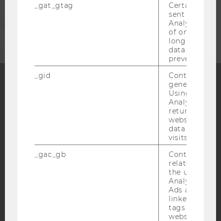
_gat_gtag
Certain data i
sent to Googl
UNTERNEHMEN
Analytics a 
of once per m
long as it is s
data transfers
prevented.
_gid
Contains a r
generated use
Using this ID
Facebook
Instagram
Blog
Analytics can
returning use
website and 
data from pre
YouTube
Newsletter
Bluesky
visits.
_gac_gb
Contains cam
related infor
the user. If G
Analytics and
Ads accounts 
IMPRESSUM
linked, the co
tags on the G
BARRIEREFREIHEITSERKLÄRUNG WEBSEITE
website read 