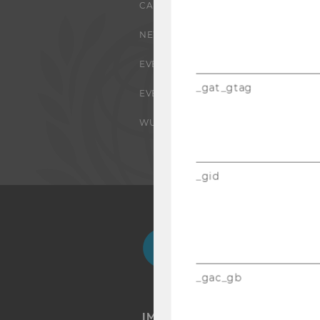
CAMPUS
NEWS
EVENTS ARCHIV
_gat_gtag
EVENTS
WU FOUNDATION
_gid
Facebook
Instagram
Blog
Yo
_gac_gb
IMPRESSUM