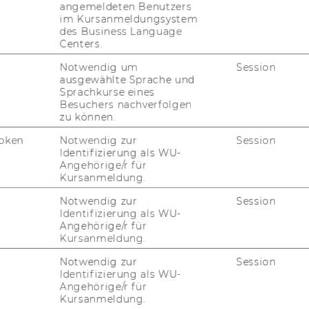
angemeldeten Benutzers
im Kursanmeldungsystem
des Business Language
Centers.
Notwendig um
Session
ausgewählte Sprache und
Sprachkurse eines
Besuchers nachverfolgen
zu können.
oken
Notwendig zur
Session
Identifizierung als WU-
Angehörige/r für
Kursanmeldung.
Notwendig zur
Session
Identifizierung als WU-
Angehörige/r für
Kursanmeldung.
Notwendig zur
Session
Identifizierung als WU-
Angehörige/r für
Kursanmeldung.