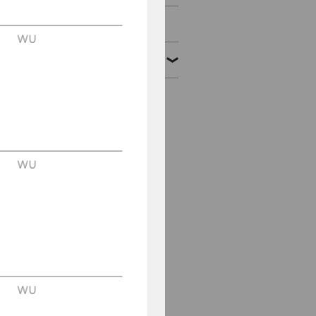
Publikationen
WU
Fotos & Videos
28.5.2015: Thought
Bridge 2015
28.5.2015:
Förderprogramm
WU
"Science Angels"
28.5.2015: Wege durch
die Wissenschaft
28.5.2015: Wissenschaft
trifft Praxis
WU
28.5.2015: Performance
Measurement in