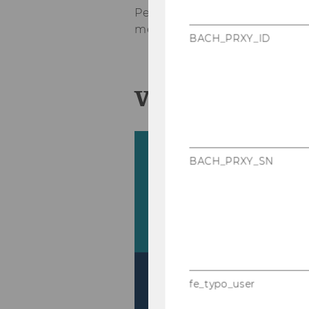
Per­for­mance Me­a­su­re­
ment
BACH_PRXY_ID
Video
BACH_PRXY_SN
fe_typo_user