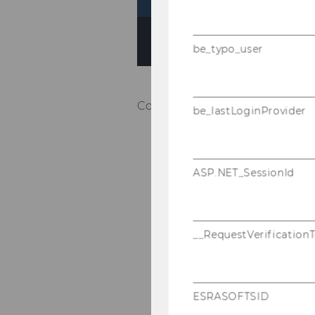
be_typo_user
Co­py­right: WUtv
be_lastLoginProvider
ASP.NET_SessionId
__RequestVerification
ESRASOFTSID