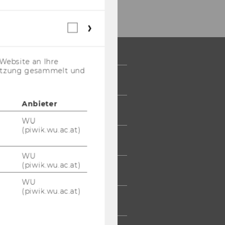
Webstatistik
Cookies
(inkl.
US-
Website an Ihre
Anbieter)
nutzung gesammelt und
 COMMUNITY
Anbieter
UDIERENDE
WU
(piwik.wu.ac.at)
UMNI
WU
(piwik.wu.ac.at)
ESSE
WU
(piwik.wu.ac.at)
TARBEITENDE