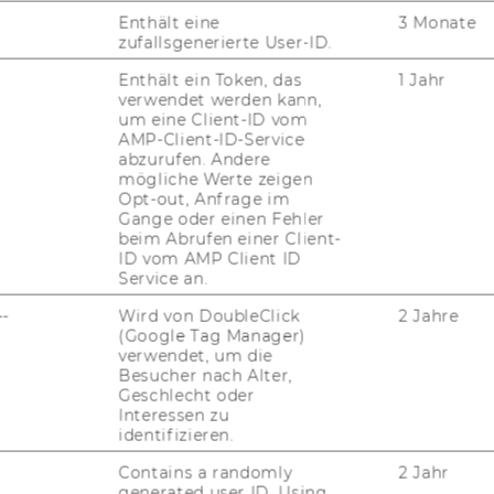
UN
Enthält eine
3 Monate
zufallsgenerierte User-ID.
Enthält ein Token, das
1 Jahr
verwendet werden kann,
um eine Client-ID vom
AMP-Client-ID-Service
abzurufen. Andere
mögliche Werte zeigen
Opt-out, Anfrage im
Gange oder einen Fehler
beim Abrufen einer Client-
ID vom AMP Client ID
Service an.
JOBS
--
Wird von DoubleClick
2 Jahre
(Google Tag Manager)
JOBS
verwendet, um die
Besucher nach Alter,
JOBPORTAL
Geschlecht oder
Interessen zu
identifizieren.
RESEARCH CAREER
Contains a randomly
2 Jahr
WELCOME SERVICES
generated user ID. Using