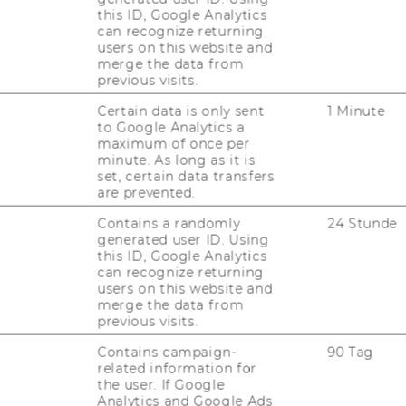
this ID, Google Analytics
JOBS MIT WU-STUDIUM
can recognize returning
users on this website and
merge the data from
KARRIEREKONTAKTE AN DER
previous visits.
WU
Certain data is only sent
1 Minute
KARRIERENETZWERKE AN DER
to Google Analytics a
WU
maximum of once per
minute. As long as it is
set, certain data transfers
are prevented.
Contains a randomly
24 Stunde
generated user ID. Using
this ID, Google Analytics
can recognize returning
users on this website and
uTube
Newsletter
Bluesky
ACCREDITED B
merge the data from
previous visits.
EQUIS
AAC
Contains campaign-
90 Tag
related information for
the user. If Google
Analytics and Google Ads