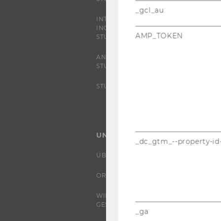
_gcl_au
INTERNATIONALE UND
INCOMING EXCHANGE
AMP_TOKEN
STUDIERENDE
ANGEBOTE FÜR SCHULEN UND
STUDIENINTERESSIERTE
STUDENT CLUBS
UNIVERSITÄT
_dc_gtm_--property-id
ÜBER DIE WU
ORGANISATION
WIRTSCHAFT UND
GESELLSCHAFT
_ga