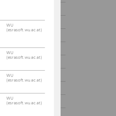
Anmeldung
Hotels
WU
(esrasoft.wu.ac.at)
Kinderbetreuung
Organisationskomitee
WU
(esrasoft.wu.ac.at)
Kontakt
Anreise
WU
(esrasoft.wu.ac.at)
Ausstellung
WU
Sponsoren
(esrasoft.wu.ac.at)