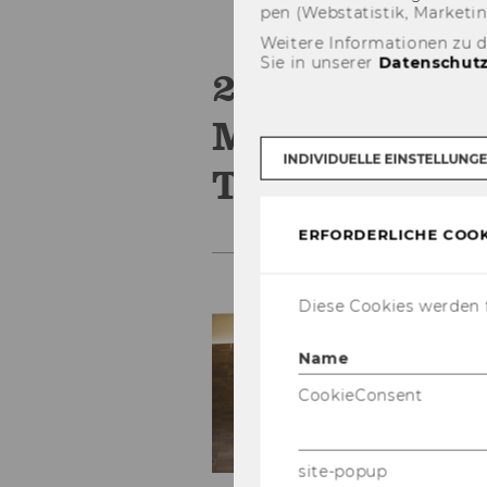
pen (Web­sta­tis­tik, Mar­ke­ti
Weitere Informationen zu 
Sie in unserer
Datenschutz
28.5.2015: P
Measurement
INDIVIDUELLE EINSTELLUNG
Teaching
ERFORDERLICHE COOK
Diese Cookies werden f
Co
Name
CookieConsent
site-popup