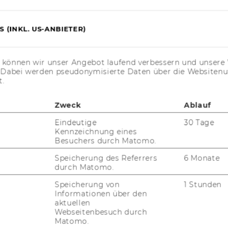
 (INKL. US-ANBIETER)
s können wir unser Angebot laufend verbessern und unsere 
. Dabei werden pseudonymisierte Daten über die Website
FORSCHUNG
t.
WU
FORSCHUNGSPORTAL
Zweck
Ablauf
ST
FORSCHENDE
Eindeutige
30 Tage
Kennzeichnung eines
IMPACT DER FORSCHUNG
Besuchers durch Matomo.
AL
ORGANISATION DER
Speicherung des Referrers
6 Monate
FORSCHUNG
durch Matomo.
PR
Speicherung von
1 Stunden
FORSCHUNGSINFRASTRUKTUR
Informationen über den
aktuellen
MI
Webseitenbesuch durch
Matomo.