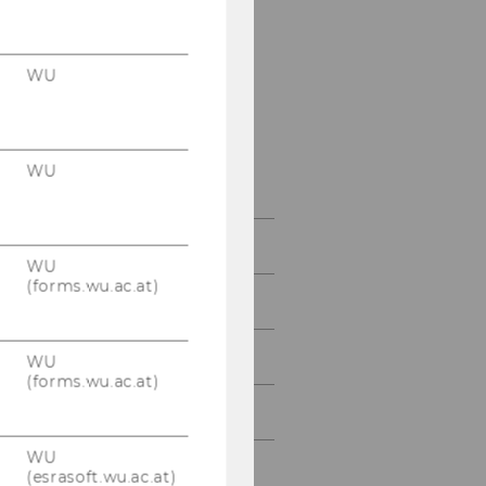
Research and Teaching
28.5.2015: Galadinner in
WU
der Orangerie von
Schloss Schönbrunn
29.5.2015: Data Science-
WU
Ausbildung
Wien
WU
(forms.wu.ac.at)
Die WU
Call for Papers
WU
(forms.wu.ac.at)
Programmkommission
WU
Einreichung
(esrasoft.wu.ac.at)