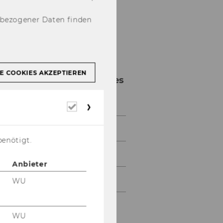
nbezogener Daten finden
E COOKIES AKZEPTIEREN
77. Jahrestagung des
VHB
Erforderliche
Cookies
Willkommen
benötigt.
Vorwort
Anbieter
Programm
WU
Aktuelles,
Programmänderungen
WU