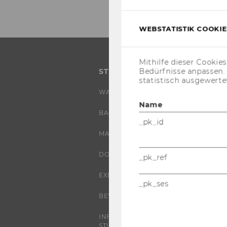
WEBSTATISTIK COOKIES
Mithilfe dieser Cookie
Bedürfnisse anpassen
STUDIUM
statistisch ausgewerte
WARUM WU?
Name
BACHELOR
_pk_id
MASTER
DOKTORAT / PHD
_pk_ref
EXECUTIVE EDUCATION
_pk_ses
BEWERBUNG UND ZULASSUNG
INFORMATIONEN FÜR
STUDIERENDE