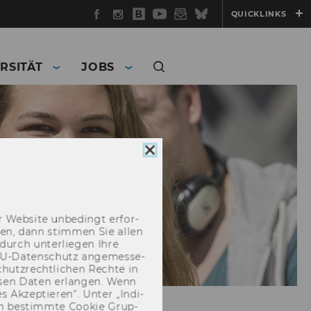
Facebook
Instagram
WU
YouTube
Newsletter
Bluesky
QUICKLINKS
Blog
RSITÄT
JOBS
Cookie
Consent
schließen
 Web­site un­be­dingt er­for­
­cken, dann stim­men Sie allen
durch un­ter­lie­gen Ihre
EU-​Datenschutz an­ge­mes­se­
hutz­recht­li­chen Rech­te in
­sen Daten er­lan­gen. Wenn
 Ak­zep­tie­ren“. Unter „In­di­
­nen be­stimm­te Coo­kie Grup­