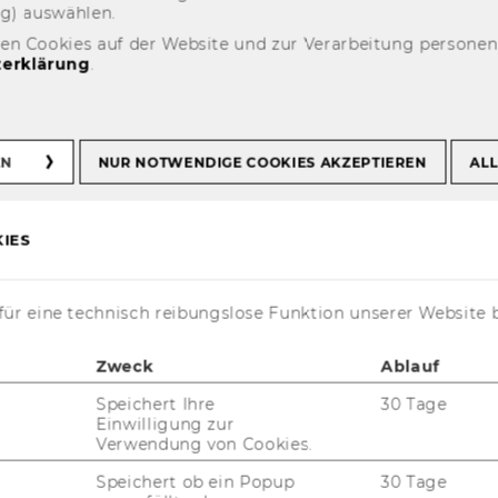
ng) aus­wäh­len.
den Cookies auf der Website und zur Verarbeitung persone
erklärung
.
erformance
 in Research and
EN
NUR NOTWENDIGE COOKIES AKZEPTIEREN
ALL
IES
ür eine technisch reibungslose Funktion unserer Website 
­py­right: WUtv
Zweck
Ablauf
Speichert Ihre
30 Tage
Einwilligung zur
Verwendung von Cookies.
Speichert ob ein Popup
30 Tage