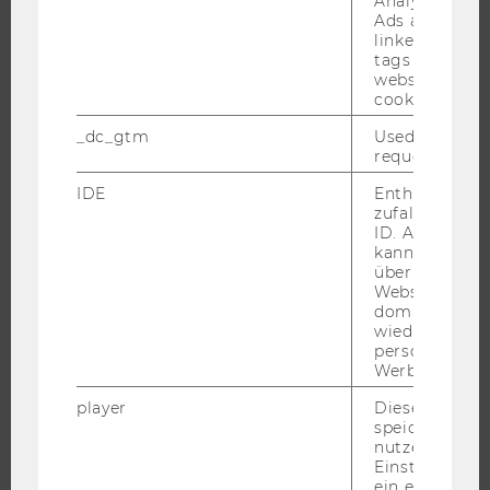
Analytics and
Ads accounts 
linked, the co
tags on the G
website read 
FORSCHUNG
cookie.
FORSCHUNGSPORTAL
_dc_gtm
Used to throt
request rate.
FORSCHENDE
IDE
Enthält eine
IMPACT DER FORSCHUNG
zufallsgenerie
ORGANISATION DER FORSCHUNG
ID. Anhand di
kann Google 
FORSCHUNGSINFRASTRUKTUR
über verschie
Websites
domainübergr
wiedererkenn
personalisiert
UNIVERSITÄT
Werbung auss
ÜBER DIE WU
player
Dieses Cooki
speichert
ORGANISATION
nutzerspezifi
WIRTSCHAFT UND GESELLSCHAFT
Einstellungen
ein eingebett