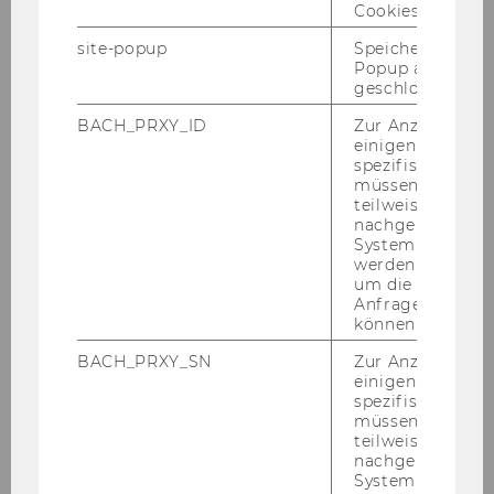
Ibis Wien Messe
Cookies.
La­sal­le­stras­se 7a
site-popup
Speichert ob ein
1020 Wien
Popup ausgefüll
geschlossen wur
Preis im Ein­zel­zim­mer / Nacht: EUR 90,00
Preis im Dop­pel­zim­mer / Nacht: EUR 121,00
BACH_PRXY_ID
Zur Anzeige von
einigen WU-
Früh­stück: in­klu­si­ve
spezifischen Inh
müssen Informa
Bu­chung per E-​Mail an
h2736-​sb@accor.com
teilweise von
unter An­ga­be des Kenn­worts "VHB 2015"
nachgelagerten
System abgefra
An­mel­de­frist: 24. April 2015
werden. Notwen
um die Antwort 
ATH Messe Wien
Anfrage zuordne
Mes­se­stra­ße 2
können.
1020 Wien
BACH_PRXY_SN
Zur Anzeige von
Preis im Clas­sic Zim­mer / Nacht (Einzel-​ und
einigen WU-
spezifischen Inh
Dop­pel­be­le­gung): EUR 110,00
müssen Informa
Preis im Exe­cu­ti­ve Zim­mer / Nacht (Einzel-​ und
teilweise von
Dop­pel­be­le­gung): EUR 130,00
nachgelagerten
System abgefra
Früh­stück: EUR 9,90 pro Per­son / Tag