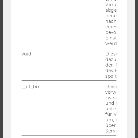
CAMPUS
Vimeo-Video
abgespielt wi
NEWS
bedeutet, das
EVENTS ARCHIV
nächsten Ans
eines Vimeo-V
EVENTS
bevorzugten
WU FOUNDATION
Einstellungen
werden.
vuid
Dieser Cookie
dazu eingeset
JOBS
den Nutzungs
des Benutzers
speichern.
JOBS
JOBPORTAL
__cf_bm
Dieses Cookie
verwendet, u
RESEARCH CAREER
zwischen Men
und Bots zu
WELCOME SERVICES
unterscheiden.
JOBS MIT WU-STUDIUM
für Vimeo no
um, um gülti
KARRIEREKONTAKTE AN DER WU
über die Nutz
KARRIERENETZWERKE AN DER WU
Service zu s