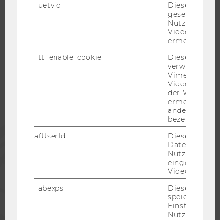
_uetvid
Dieses Cookie
gesetzt, um d
Nutzung des 
Videoplayers 
WU COMMUNITY
ermöglichen
_tt_enable_cookie
Dieses Cookie
verwendet, u
STUDIERENDE
Vimeo-
Videoeinbett
der WU-Websi
ALUMNI
ermöglichen 
andere nicht 
bezeichnete 
PRESSE
afUserId
Dieses Cooki
Daten von
Nutzer*innen,
MITARBEITENDE
eingebettete
Videos intera
UNTERNEHMEN
_abexps
Dieses Cooki
speichert get
Einstellungen
Nutzer*in, zB.