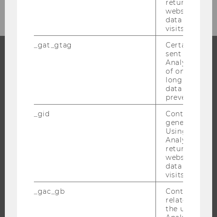
returning use
website and 
data from pre
visits.
_gat_gtag
Certain data i
sent to Googl
Analytics a 
STUDIUM
of once per m
long as it is s
WARUM WU?
data transfers
prevented.
BACHELOR
_gid
Contains a r
MASTER
generated use
DOKTORAT / PHD
Using this ID
Analytics can
EXECUTIVE EDUCATION
returning use
website and 
BEWERBUNG UND ZULASSUNG
data from pre
INFORMATIONEN FÜR STUDIERENDE
visits.
INTERNATIONALE UND INCOMING EXCHANGE STUDIERENDE
_gac_gb
Contains cam
related infor
ANGEBOTE FÜR SCHULEN UND STUDIENINTERESSIERTE
the user. If G
STUDENT CLUBS