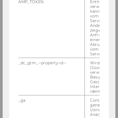
AMP_TOKEN
Enthält ein To
verwendet we
Einreichung
kann, um eine
vom AMP-Clie
Anmeldung
Service abzur
Andere mögli
zeigen Opt-ou
Hotels
Anfrage im G
einen Fehler 
Abrufen einer
Kinderbetreuung
vom AMP Clie
Service an.
Organisationskomitee
_dc_gtm_--property-id--
Wird von Dou
(Google Tag 
verwendet, u
Kontakt
Besucher nach
Geschlecht o
Interessen zu
Anreise
identifizieren.
_ga
Contains a r
Ausstellung
generated use
Using this ID
Sponsoren
Analytics can