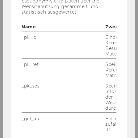
pseudonymisierte Daten über die
Vorwort
Websitenutzung gesammelt und
statistisch ausgewertet.
Programm
Name
Zweck
Aktuelles, Programmänderungen
_pk_id
Eindeutige
Kennzeichnun
Besuchers du
Publikationen
Matomo.
_pk_ref
Speicherung 
Fotos & Videos
Referrers dur
Matomo.
Wien
_pk_ses
Speicherung 
Informatione
den aktuellen
Die WU
Webseitenbe
durch Matom
Call for Papers
_gcl_au
Enthält eine
zufallsgenerie
ID.
Programmkommission