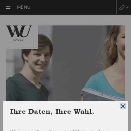
HAUPTMENÜ
MENÜ
ÖFFNEN
Coo
Ihre Daten, Ihre Wahl.
Con
sch
Hotels