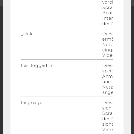
voreingestell
Sprache, Regi
Benutzernam
Interaktionsd
der Nutzer*in
Facebook
Instagram
Blog
_clck
Dieses Cooki
ermöglicht di
Nutzung des
eingebettete
YouTube
Newsletter
Bluesky
Video Players
has_logged_in
Dieses Cooki
speichert
Anmeldeinfo
und ob sich de
Nutzer*in jem
IMPRESSUM
angemeldet h
BARRIEREFREIHEITSERKLÄRUNG WEBSEITE
language
Dieses Cooki
DATENSCHUTZERKLÄRUNG
sich die
Spracheinstel
DATENSCHUTZERKLÄRUNG SOCIAL MEDIA
der Nutzer*in
DATENSCHUTZERKLÄRUNG
sichergestellt
STUDIENBEWERBER*INNEN UND STUDIERENDE
Vimeo in der