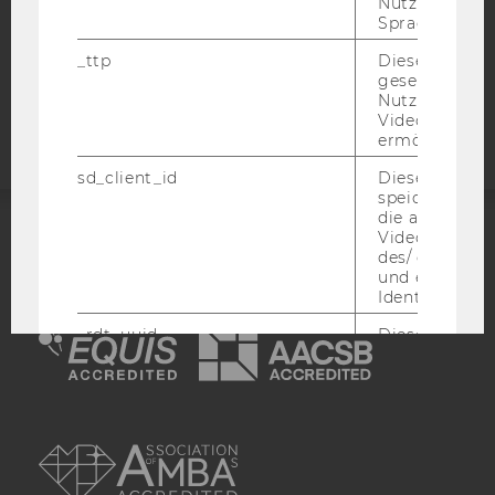
Nutzer ausge
COOKIE EINSTELLUNGEN
Sprache ersch
_ttp
Dieser Cookie
Barrierefreiheitserklärung
gesetzt, um d
Webseite
Nutzung des 
Videoplayers 
ermöglichen
sd_client_id
Dieses Cooki
speichert Dat
die aktuellen
Videoeinstell
ACCREDITED BY:
des/ der Benu
und einen per
Identifikatio
EQUIS
AACSB
_rdt_uuid
Dieses Cooki
Daten über di
Interaktionen
Benutzer*inne
Websites, auf
AMBA
Vimeo-Video
eingebettet is
vimeo_cart
Dieses Cookie