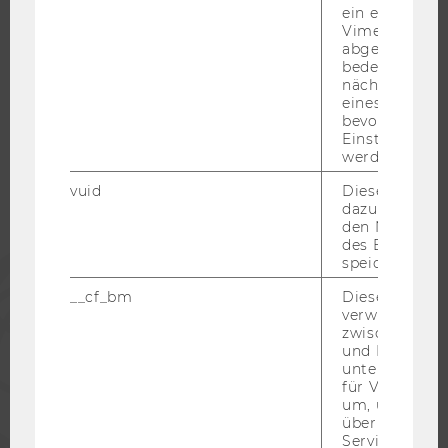
ein eingebett
Vimeo-Video
abgespielt wi
bedeutet, das
WU COMMUNITY
nächsten Ans
eines Vimeo-V
bevorzugten
Einstellungen
STUDIERENDE
werden.
vuid
Dieser Cookie
ALUMNI
dazu eingeset
den Nutzungs
des Benutzers
PRESSE
speichern.
__cf_bm
Dieses Cookie
verwendet, u
MITARBEITENDE
zwischen Men
und Bots zu
unterscheiden.
UNTERNEHMEN
für Vimeo no
um, um gülti
über die Nutz
Service zu s