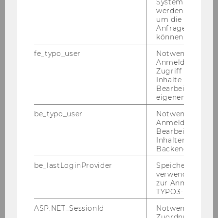
System abgefra
werden. Notwen
_______________________________________________
um die Antwort 
__________________________________
Anfrage zuordne
können.
fe_typo_user
Notwendig für d
Anmeldung und
Zugriff auf gesc
Inhalte oder zur
Bearbeitung des
eigenen Profils.
be_typo_user
Notwendig für d
Anmeldung und
Bearbeitung von
Inhalten im TYP
Backend.
be_lastLoginProvider
Speichert die zul
verwendete Met
zur Anmeldung f
TYPO3-Backend.
ASP.NET_SessionId
Notwendig, um 
Zuordnung von