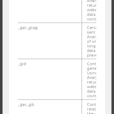
Analytics can
returning use
website and 
data from pre
visits.
FORSCHUNG
_gat_gtag
Certain data i
FORSCHUNGSPORTAL
sent to Googl
Analytics a 
FORSCHENDE
of once per m
long as it is s
IMPACT DER FORSCHUNG
data transfers
ORGANISATION DER FORSCHUNG
prevented.
FORSCHUNGSINFRASTRUKTUR
_gid
Contains a r
generated use
Using this ID
Analytics can
returning use
UNIVERSITÄT
website and 
data from pre
ÜBER DIE WU
visits.
ORGANISATION
_gac_gb
Contains cam
WIRTSCHAFT UND GESELLSCHAFT
related infor
the user. If G