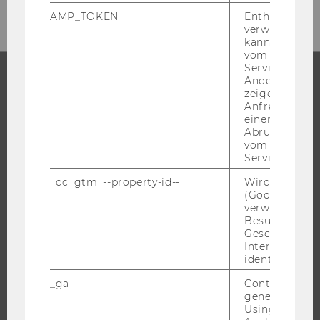
AMP_TOKEN
Enthält ein To
verwendet we
kann, um eine
vom AMP-Clie
Service abzur
Andere mögli
zeigen Opt-ou
STUDIUM
Anfrage im G
einen Fehler 
WARUM WU?
Abrufen einer
vom AMP Clie
BACHELOR
Service an.
MASTER
_dc_gtm_--property-id--
Wird von Dou
DOKTORAT / PHD
(Google Tag 
verwendet, u
EXECUTIVE EDUCATION
Besucher nach
Geschlecht o
BEWERBUNG UND ZULASSUNG
Interessen zu
INFORMATIONEN FÜR STUDIERENDE
identifizieren.
INTERNATIONALE UND INCOMING EXCHANGE STUDIERENDE
_ga
Contains a r
ANGEBOTE FÜR SCHULEN UND STUDIENINTERESSIERTE
generated use
Using this ID
STUDENT CLUBS