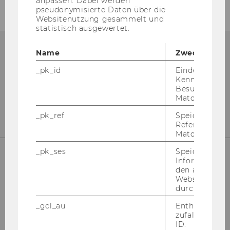
anpassen. Dabei werden
pseudonymisierte Daten über die
Websitenutzung gesammelt und
statistisch ausgewertet.
Name
Zweck
_pk_id
Eindeutige
Kennzeichnun
Besuchers du
Matomo.
_pk_ref
Speicherung 
Referrers dur
Matomo.
_pk_ses
Speicherung 
Informatione
den aktuellen
Ge­bäu­de AD (EG)
Webseitenbe
durch Matom
Welt­han­dels­platz 1
_gcl_au
Enthält eine
1020 Wien
zufallsgenerie
ID.
Email:
wiss.be­triebs­rat@wu.ac.at