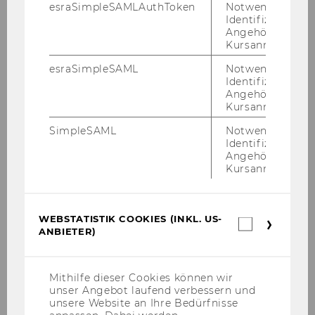
esraSimpleSAMLAuthToken
Notwendig zur
Identifizierung 
Linksammlung
Angehörige/r für
Kursanmeldung.
esraSimpleSAML
Notwendig zur
Identifizierung 
Angehörige/r für
Kursanmeldung.
SimpleSAML
Notwendig zur
ÖFFNUNGSZEITEN WÄHREND DES
Identifizierung 
SEMESTERS
Angehörige/r für
Kursanmeldung.
Mo - Do
: 9:00 - 16:00
WEBSTATISTIK COOKIES (INKL. US-
Webstatis
ANBIETER)
Cookies
(inkl.
US-
Anbieter)
Mithilfe dieser Cookies können wir
unser Angebot laufend verbessern und
unsere Website an Ihre Bedürfnisse