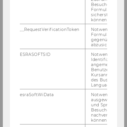
Besucher zu
Formulareingab
sicherstellen zu
können.
Team
__RequestVerificationToken
Notwendig, um 
Kontakt/Sprechstunden
Formulareingab
gegenüber Angri
abzusichern.
Arbeitsschwerpunkte
ESRASOFTSID
Notwendig zur
Identifizierung 
Events/Termine
angemeldeten
Benutzers im
Kursanmeldung
Newsletter
des Business
Language Center
Services für Mitarbeiter*innen
esraSoftWiData
Notwendig um
ausgewählte Sp
und Sprachkurse
Betriebsvereinbarungen
Besuchers
nachverfolgen z
können.
Rechtsgrundlagen & KV