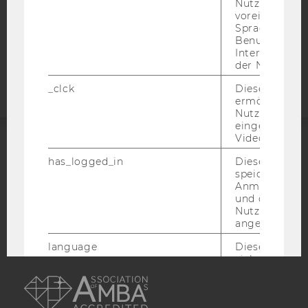
Nutzer*in, zB.
COOKIE EINSTELLUNGEN
voreingestell
Sprache, Regi
Benutzernam
Barrierefreiheitserklärung
Interaktionsd
Webseite
der Nutzer*in
_clck
Dieses Cooki
ermöglicht di
Nutzung des
eingebettete
Video Players
ACCREDITED BY:
has_logged_in
Dieses Cooki
speichert
EQUIS
AACSB
Anmeldeinfo
und ob sich de
Nutzer*in jem
angemeldet h
language
Dieses Cooki
sich die
AMBA
Spracheinstel
der Nutzer*in
sichergestellt