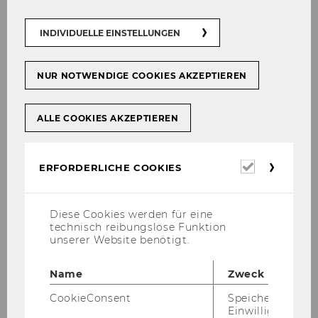
INDIVIDUELLE EINSTELLUNGEN
NUR NOTWENDIGE COOKIES AKZEPTIEREN
ALLE COOKIES AKZEPTIEREN
Erforderl
ERFORDERLICHE COOKIES
Cookies
Diese Cookies werden für eine
technisch reibungslose Funktion
unserer Website benötigt.
Name
Zweck
© Illustrationen von Francis Blüml
CookieConsent
Speichert Ihre
Einwilligung zur
Der BR für das wis­sen­schaft­li­che Per­so­nal