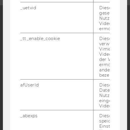
_uetvid
Dieses Cookie
gesetzt, um d
Nutzung des 
Videoplayers 
Facebook
Instagram
Blog
ermöglichen
_tt_enable_cookie
Dieses Cookie
verwendet, u
YouTube
Newsletter
Bluesky
Vimeo-
Videoeinbett
der WU-Websi
ermöglichen 
andere nicht 
bezeichnete 
IMPRESSUM
afUserId
Dieses Cooki
Daten von
BARRIEREFREIHEITSERKLÄRUNG WEBSEITE
Nutzer*innen,
eingebettete
DATENSCHUTZERKLÄRUNG
Videos intera
DATENSCHUTZERKLÄRUNG SOCIAL MEDIA
_abexps
Dieses Cooki
DATENSCHUTZERKLÄRUNG
speichert get
STUDIENBEWERBER*INNEN UND STUDIERENDE
Einstellungen