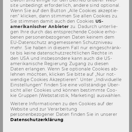
wissenschaftliche Personal
Davon sind ei­ni­ge für den Be­trieb un­se­rer Web­
site un­be­dingt er­for­der­lich, an­de­re sind op­tio­nal.
Wenn Sie auf den But­ton „Alle Coo­kies ak­zep­tie­
ren“ kli­cken, dann stim­men Sie allen Coo­kies zu.
Sie stim­men damit auch den Coo­kies
US-​
amerikanischer An­bie­ter
zu. Da­durch un­ter­lie­
Betriebsrat für das
gen Ihre durch das ent­spre­chen­de Coo­kie er­ho­
be­nen per­so­nen­be­zo­ge­nen Daten kei­nem dem
wissenschaftliche Personal
EU-​Datenschutz an­ge­mes­se­nen Schutz­ni­veau
mehr. Sie haben in die­sem Fall nur ein­ge­schränk­
te bis keine da­ten­schutz­recht­li­chen Rech­te in
den USA und ins­be­son­de­re kann auch die US-​
amerikanische Re­gie­rung Zu­gang zu die­sen
Daten er­lan­gen. Wenn Sie op­tio­na­le Coo­kies ab­
leh­nen möch­ten, kli­cken Sie bitte auf „Nur not­
wen­di­ge Coo­kies Ak­zep­tie­ren“. Unter „In­di­vi­du­el­le
Ein­stel­lun­gen“ fin­den Sie eine voll­stän­di­ge Über­
sicht aller Coo­kies und kön­nen be­stimm­te Coo­
kie Grup­pen (Web­sta­tis­tik, Mar­ke­ting) aus­wäh­len.
Weitere Informationen zu den Cookies auf der
Website und zur Verarbeitung
personenbezogener Daten finden Sie in unserer
Datenschutzerklärung
.