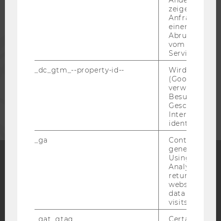
zeigen Opt-ou
ALUMNI
Anfrage im G
einen Fehler 
Abrufen einer
PRESSE
vom AMP Clie
Service an.
MITARBEITENDE
_dc_gtm_--property-id--
Wird von Dou
(Google Tag 
verwendet, u
Besucher nach
UNTERNEHMEN
Geschlecht o
Interessen zu
identifizieren.
_ga
Contains a r
generated use
Using this ID
Analytics can
Facebook
Instagram
Blog
returning use
website and 
data from pre
visits.
YouTube
Newsletter
Bluesky
_gat_gtag
Certain data i