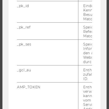
_pk_id
Eindeutige
JOBS
Kennzeichnun
Besuchers du
JOBS
Matomo.
JOBPORTAL
_pk_ref
Speicherung 
RESEARCH CAREER
Referrers dur
Matomo.
WELCOME SERVICES
_pk_ses
Speicherung 
JOBS MIT WU-STUDIUM
Informatione
KARRIEREKONTAKTE AN DER WU
den aktuellen
Webseitenbe
KARRIERENETZWERKE AN DER WU
durch Matom
_gcl_au
Enthält eine
zufallsgenerie
ID.
WU COMMUNITY
AMP_TOKEN
Enthält ein To
verwendet we
kann, um eine
STUDIERENDE
vom AMP-Clie
Service abzur
Andere mögli