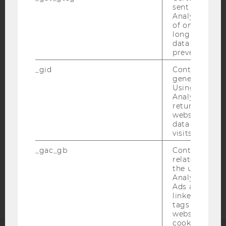
sent to Googl
Analytics a 
of once per m
long as it is s
data transfers
prevented.
IMPRESSUM
_gid
Contains a r
BARRIEREFREIHEITSERKLÄRUNG WEBSEITE
generated use
DATENSCHUTZERKLÄRUNG
Using this ID
Analytics can
DATENSCHUTZERKLÄRUNG SOCIAL MEDIA
returning use
website and 
DATENSCHUTZERKLÄRUNG
data from pre
STUDIENBEWERBER*INNEN UND STUDIERENDE
visits.
COOKIE EINSTELLUNGEN
_gac_gb
Contains cam
related infor
Barrierefreiheitserklärung
the user. If G
Analytics and
Webseite
Ads accounts 
linked, the co
tags on the G
website read 
cookie.