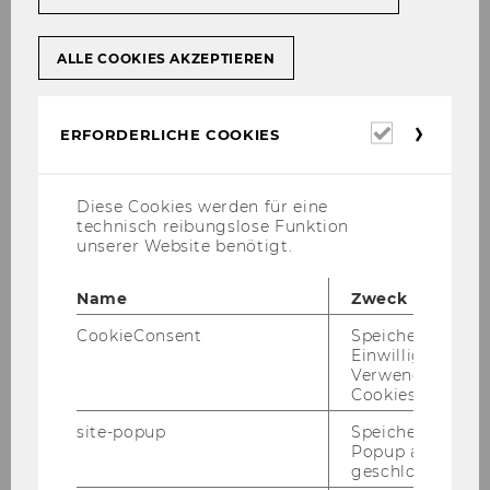
administration, in Personalrechts-​
Angelegenheiten, im Re­crui­ting, in der Per­so­
nal­sta­tis­tik und bei der Her­aus­ga­be des
Mit­tei­
ALLE COOKIES AKZEPTIEREN
lungs­blat­tes der WU
, das jeden Mitt­woch er­
scheint.
Erforderl
ERFORDERLICHE COOKIES
Cookies
Mit­ar­bei­ter/innen er­hal­ten In­for­ma­tio­nen rund
um ihr Ar­beits­ver­hält­nis auf un­se­ren Ser­vice­
Diese Cookies werden für eine
sei­ten im
In­tra­net
(Login-​Bereich).
technisch reibungslose Funktion
unserer Website benötigt.
Name
Zweck
CookieConsent
Speichert Ihre
ERFAHREN SIE MEHR!
Einwilligung zur
Verwendung vo
Mitarbeiter/innen
Cookies.
site-popup
Speichert ob ein
Popup ausgefüll
geschlossen wur