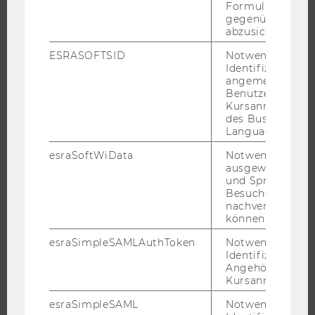
Formulareingab
gegenüber Angri
BACHELOR
abzusichern.
MASTER
ESRASOFTSID
Notwendig zur
DOKTORAT / PHD
Identifizierung 
angemeldeten
EXECUTIVE EDUCATION
Benutzers im
BEWERBUNG UND ZULASSUNG
Kursanmeldung
des Business
INFORMATIONEN FÜR STUDIERENDE
Language Center
INTERNATIONALE UND INCOMING EXCHANGE STUDIERENDE
esraSoftWiData
Notwendig um
ANGEBOTE FÜR SCHULEN UND STUDIENINTERESSIERTE
ausgewählte Sp
und Sprachkurse
STUDENT CLUBS
Besuchers
nachverfolgen z
können.
esraSimpleSAMLAuthToken
Notwendig zur
FORSCHUNG
Identifizierung 
Angehörige/r für
FORSCHUNGSPORTAL
Kursanmeldung.
FORSCHENDE
esraSimpleSAML
Notwendig zur
IMPACT DER FORSCHUNG