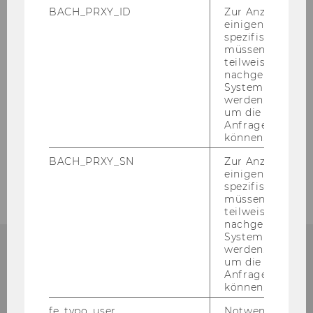
BACH_PRXY_ID
Zur Anzeige von
einigen WU-
spezifischen Inh
müssen Informa
teilweise von
nachgelagerten
System abgefra
werden. Notwen
um die Antwort 
Anfrage zuordne
Aufgaben
können.
BACH_PRXY_SN
Zur Anzeige von
Mitarbeiter/innen
einigen WU-
spezifischen Inh
müssen Informa
teilweise von
nachgelagerten
System abgefra
werden. Notwen
um die Antwort 
KON­TAKT
Anfrage zuordne
können.
fe_typo_user
Notwendig für d