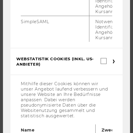
Identifizierung 
Angehörige/r für
ORGANISATION DER FORSCHUNG
Kursanmeldung.
FORSCHUNGSINFRASTRUKTUR
SimpleSAML
Notwendig zur
Identifizierung 
Angehörige/r für
Kursanmeldung.
UNIVERSITÄT
ÜBER DIE WU
WEBSTATISTIK COOKIES (INKL. US-
Webstatis
ORGANISATION
ANBIETER)
Cookies
(inkl.
WIRTSCHAFT UND GESELLSCHAFT
US-
CAMPUS
Anbieter)
Mithilfe dieser Cookies können wir
unser Angebot laufend verbessern und
NEWS
unsere Website an Ihre Bedürfnisse
EVENTS ARCHIV
anpassen. Dabei werden
pseudonymisierte Daten über die
EVENTS
Websitenutzung gesammelt und
WU FOUNDATION
statistisch ausgewertet.
Name
Zweck