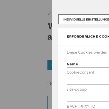
UNIVERSITÄT
INDIVIDUELLE EINSTELLUNG
WUndermarkt
am Campus 
ERFORDERLICHE COOK
Diese Cookies werden f
Name
TEILEN
TEILEN
CookieConsent
26. November 2025
site-popup
Von 4. bis 18. De­zem
18 Uhr) fin­det zum b
BACH_PRXY_ID