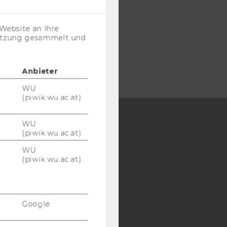
Cookies
(inkl.
US-
Website an Ihre
Anbieter)
nutzung gesammelt und
Anbieter
WU
(piwik.wu.ac.at)
WU
(piwik.wu.ac.at)
Y:
WU
SB
AMBA
(piwik.wu.ac.at)
Google