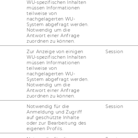
WU-spezifischen Inhalten
U statt.
müssen Informationen
teilweise von
nachgelagerten WU-
it­ten am Cam­pus WU: stim­mungs­voll, warm
System abgefragt werden.
Notwendig um die
Antwort einer Anfrage
zuordnen zu können.
 Glüh­wein, duf­ten­den Kek­sen und klei­nen
ich die vor­weih­nacht­li­che Stim­mung be­son­
Zur Anzeige von einigen
Session
be­voll ge­stal­te­ten Win­ter­häus­chen war­ten
WU-spezifischen Inhalten
müssen Informationen
s­tel­wa­ren dar­auf, ent­deckt zu wer­den.
teilweise von
nachgelagerten WU-
System abgefragt werden.
­schen 14 und 18 Uhr
Notwendig um die
Antwort einer Anfrage
pus WU
zuordnen zu können.
Notwendig für die
Session
Anmeldung und Zugriff
auf geschützte Inhalte
oder zur Bearbeitung des
eigenen Profils.