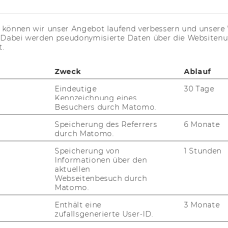
KARRIEREKONTAKTE AN DER
WU
s können wir unser Angebot laufend verbessern und unsere 
KARRIERENETZWERKE AN DER
. Dabei werden pseudonymisierte Daten über die Website
WU
t.
Zweck
Ablauf
Eindeutige
30 Tage
Kennzeichnung eines
Besuchers durch Matomo.
Speicherung des Referrers
6 Monate
durch Matomo.
uTube
Newsletter
Bluesky
ACCREDITED B
Speicherung von
1 Stunden
EQUIS
AAC
Informationen über den
aktuellen
Webseitenbesuch durch
Matomo.
Enthält eine
3 Monate
G WEBSEITE
zufallsgenerierte User-ID.