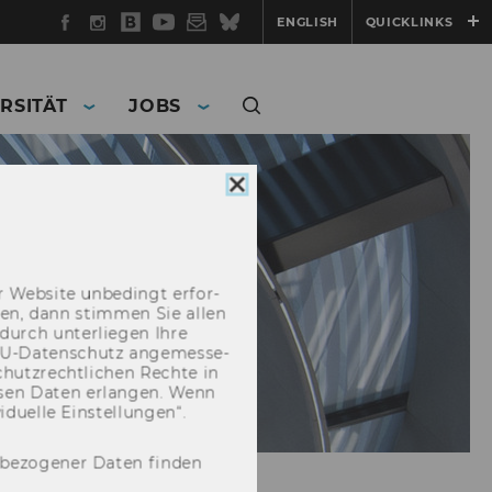
Facebook
Instagram
WU
YouTube
Newsletter
Bluesky
ENGLISH
QUICKLINKS
Blog
RSITÄT
JOBS
Cookie
Consent
schließen
 Web­site un­be­dingt er­for­
­cken, dann stim­men Sie allen
durch un­ter­lie­gen Ihre
EU-​Datenschutz an­ge­mes­se­
hutz­recht­li­chen Rech­te in
­sen Daten er­lan­gen. Wenn
u­el­le Ein­stel­lun­gen“.
nbezogener Daten finden