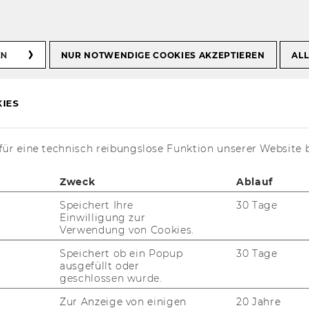
EN
NUR NOTWENDIGE COOKIES AKZEPTIEREN
ALL
 - der Wintermarkt
WU
IES
ür eine technisch reibungslose Funktion unserer Website 
Zweck
Ablauf
Speichert Ihre
30 Tage
Einwilligung zur
Verwendung von Cookies.
Speichert ob ein Popup
30 Tage
ausgefüllt oder
geschlossen wurde.
­ber 2025 (Wo­chen­tags von 14 bis
e­reits drit­ten Mal der WUn­der­
Zur Anzeige von einigen
20 Jahre