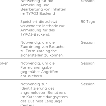
Notwendig für die
Session
Anmeldung und
Bearbeitung von Inhalten
im TYPO3 Backend.
FORSCHUNG
Speichert die zuletzt
90 Tage
WU
verwendete Methode zur
FORSCHUNGSPORTAL
Anmeldung für das
TYPO3-Backend.
ST
FORSCHENDE
Notwendig, um die
Session
Zuordnung von Besucher
IMPACT DER FORSCHUNG
AL
zu Formulareingabe
sicherstellen zu können.
ORGANISATION DER
FORSCHUNG
Token
Notwendig, um die
Session
PR
Formulareingabe
FORSCHUNGSINFRASTRUKTUR
gegenüber Angriffen
abzusichern.
MI
Notwendig zur
Session
Identifizierung des
angemeldeten Benutzers
UN
im Kursanmeldungsystem
des Business Language
Centers.