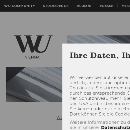
WU COMMUNITY
STUDIERENDE
ALUMNI
PRESSE
MIT
Ihre Daten, I
Wir ver­wen­den auf un­se­rer 
der­lich, an­de­re sind op­tio
Coo­kies zu. Sie stim­men 
durch das ent­spre­chen­de C
nen Schutz­ni­veau mehr. Sie 
den USA und ins­be­son­de­r
Sie kei­nen oder nur ein­zel­ne
Dort kön­nen Sie die Coo­kies i
WU (Wirtschaftsuniversität Wien)
Weitere Informationen zu 
Sie in unserer
Datenschutz