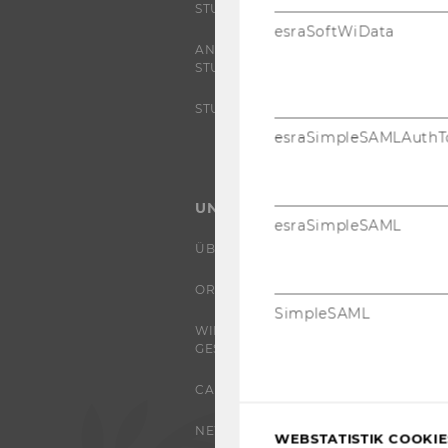
STUDIERENDE
esraSoftWiData
ANGEBOTE FÜR SCHULEN UND
STUDIENINTERESSIERTE
STUDENT CLUBS
esraSimpleSAMLAuthT
UNIVERSITÄT
esraSimpleSAML
ÜBER DIE WU
ORGANISATION
SimpleSAML
WIRTSCHAFT UND
GESELLSCHAFT
CAMPUS
NEWS
WEBSTATISTIK COOKIES