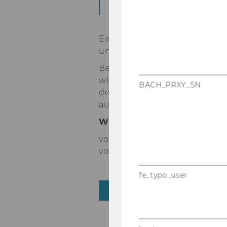
markt am Cam­pus W
Ein klei­ner Win­ter­zau­ber m
und ein­la­dend.
Bei einem Hä­ferl Punsch oder
win­ter­li­chen Spei­sen lässt s
BACH_PRXY_SN
ders gut ge­nie­ßen. In den lie­
au­ßer­dem hand­ge­fer­tig­te Ba
WUn­der­markt
von 4. bis 18. De­zem­ber, zwi
vor dem Ge­bäu­de LC, Cam­
fe_typo_user
ZURÜCK ZUR ÜBERSICHT