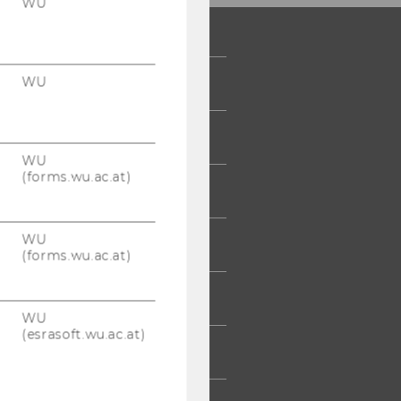
WU
WU
 COMMUNITY
UDIERENDE
WU
(forms.wu.ac.at)
UMNI
WU
ESSE
(forms.wu.ac.at)
TARBEITENDE
WU
(esrasoft.wu.ac.at)
TERNEHMEN