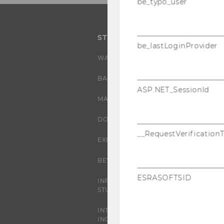
be_typo_user
STUDIUM
be_lastLoginProvider
WARUM WU?
BACHELOR
ASP.NET_SessionId
MASTER
DOKTORAT / PHD
__RequestVerification
EXECUTIVE EDUCATION
BEWERBUNG UND ZULASSUNG
ESRASOFTSID
INFORMATIONEN FÜR
STUDIERENDE
INTERNATIONALE UND
INCOMING EXCHANGE