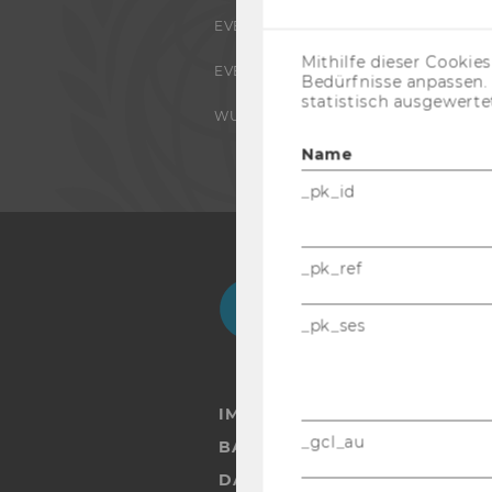
EVENTS ARCHIV
Mithilfe dieser Cookie
EVENTS
Bedürfnisse anpassen
statistisch ausgewerte
WU FOUNDATION
Name
_pk_id
_pk_ref
Facebook
Instagram
Blog
Yo
_pk_ses
IMPRESSUM
_gcl_au
BARRIEREFREIHEITSERKLÄRUN
DATENSCHUTZERKLÄRUNG