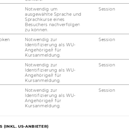
Notwendig um
Session
ausgewählte Sprache und
Sprachkurse eines
Besuchers nachverfolgen
zu können.
oken
Notwendig zur
Session
Identifizierung als WU-
Angehörige/r für
Kursanmeldung.
JOBS
Notwendig zur
Session
Identifizierung als WU-
JOBS
Angehörige/r für
Kursanmeldung.
JOBPORTAL
Notwendig zur
Session
Identifizierung als WU-
RESEARCH CAREER
Angehörige/r für
Kursanmeldung.
WELCOME SERVICES
JOBS MIT WU-STUDIUM
 (INKL. US-ANBIETER)