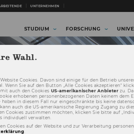
ARBEITENDE
UNTERNEHMEN
STUDIUM
FORSCHUNG
UNIVE
hre Wahl.
Web­site Coo­kies. Davon sind ei­ni­ge für den Be­trieb un­se­rer
­nal. Wenn Sie auf den But­ton „Alle Coo­kies ak­zep­tie­ren“ kli
damit auch den Coo­kies
US-​amerikanischer An­bie­ter
zu. Da­
oo­kie er­ho­be­nen per­so­nen­be­zo­ge­nen Daten kei­nem dem 
haben in die­sem Fall nur ein­ge­schränk­te bis keine da­ten­sc
e kann auch die US-​amerikanische Re­gie­rung Zu­gang zu die
n Coo­kies zu­stim­men möch­ten, kli­cken Sie bitte auf „In­di­vi­d
n­di­vi­du­ell ver­wal­ten.
Universität
News
Details News
den Cookies auf der Website und zur Verarbeitung persone
erklärung
.