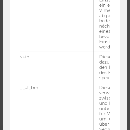
Einstellungen
JOBPORTAL
ein eingebett
Vimeo-Video
RESEARCH CAREER
abgespielt wi
WELCOME SERVICES
bedeutet, das
nächsten Ans
JOBS MIT WU-STUDIUM
eines Vimeo-V
KARRIEREKONTAKTE AN DER WU
bevorzugten
Einstellungen
KARRIERENETZWERKE AN DER WU
werden.
vuid
Dieser Cookie
dazu eingeset
den Nutzungs
des Benutzers
WU COMMUNITY
speichern.
__cf_bm
Dieses Cookie
STUDIERENDE
verwendet, u
zwischen Men
und Bots zu
unterscheiden.
ALUMNI
für Vimeo no
um, um gülti
über die Nutz
PRESSE
Service zu s