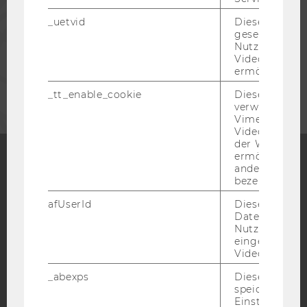
_uetvid
Dieses Cookie
MITARBEITENDE
gesetzt, um d
Nutzung des 
Videoplayers 
ermöglichen
UNTERNEHMEN
_tt_enable_cookie
Dieses Cookie
verwendet, u
Vimeo-
Videoeinbett
der WU-Websi
ermöglichen 
andere nicht 
bezeichnete 
Facebook
Instagram
Blog
afUserId
Dieses Cooki
Daten von
Nutzer*innen,
YouTube
Newsletter
Bluesky
eingebettete
Videos intera
_abexps
Dieses Cooki
speichert get
Einstellungen