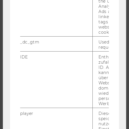
the user. If G
Analytics and
Ads accounts 
UNIVERSITÄT
linked, the co
tags on the G
website read 
ÜBER DIE WU
cookie.
ORGANISATION
_dc_gtm
Used to throt
WIRTSCHAFT UND GESELLSCHAFT
request rate.
CAMPUS
IDE
Enthält eine
NEWS
zufallsgenerie
ID. Anhand di
EVENTS ARCHIV
kann Google 
EVENTS
über verschie
Websites
WU FOUNDATION
domainübergr
wiedererkenn
personalisiert
Werbung auss
JOBS
player
Dieses Cooki
speichert
JOBS
nutzerspezifi