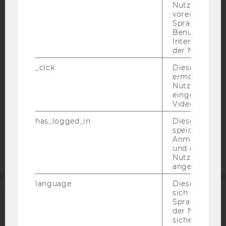
Nutzer*in, zB.
IMPRESSUM
voreingestell
Sprache, Regi
BARRIEREFREIHEITSERKLÄRUNG WEBSEITE
Benutzernam
DATENSCHUTZERKLÄRUNG
Interaktionsd
der Nutzer*in
DATENSCHUTZERKLÄRUNG SOCIAL MEDIA
_clck
Dieses Cooki
DATENSCHUTZERKLÄRUNG
ermöglicht di
STUDIENBEWERBER*INNEN UND STUDIERENDE
Nutzung des
eingebettete
COOKIE EINSTELLUNGEN
Video Players
Barrierefreiheitserklärung
has_logged_in
Dieses Cooki
speichert
Webseite
Anmeldeinfo
und ob sich de
Nutzer*in jem
angemeldet h
language
Dieses Cooki
sich die
Spracheinstel
ACCREDITED BY:
der Nutzer*in
sichergestellt
EQUIS
AACSB