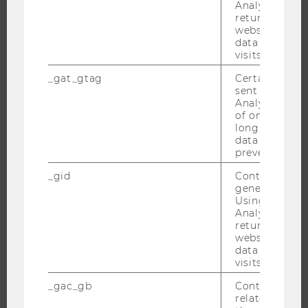
Analytics can
returning use
EXECUTIVE EDUCATION
website and 
BEWERBUNG UND ZULASSUNG
data from pre
visits.
INFORMATIONEN FÜR STUDIERENDE
INTERNATIONALE UND INCOMING EXCHANGE STUDIERENDE
_gat_gtag
Certain data i
sent to Googl
ANGEBOTE FÜR SCHULEN UND STUDIENINTERESSIERTE
Analytics a 
of once per m
STUDENT CLUBS
long as it is s
data transfers
prevented.
_gid
Contains a r
FORSCHUNG
generated use
Using this ID
FORSCHUNGSPORTAL
Analytics can
returning use
FORSCHENDE
website and 
IMPACT DER FORSCHUNG
data from pre
visits.
ORGANISATION DER FORSCHUNG
FORSCHUNGSINFRASTRUKTUR
_gac_gb
Contains cam
related infor