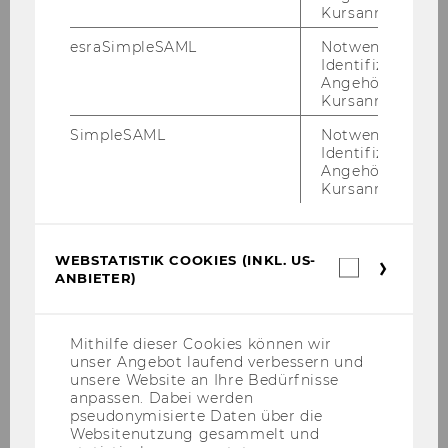
Kursanmeldung.
Ähnliche Artikel
esraSimpleSAML
Notwendig zur
Identifizierung 
Angehörige/r für
Kursanmeldung.
Campus WU mit Photovoltaik-
SimpleSAML
Notwendig zur
Anlagen ausgestattet
Identifizierung 
Angehörige/r für
FILTERE
CAMPUS
Kursanmeldung.
NEWS
NACH
KATEGORIE
WEBSTATISTIK COOKIES (INKL. US-
Webstatis
Roberta Metsola zu Gast am
"CAMPUS"
ANBIETER)
Cookies
Campus WU
(inkl.
US-
FILTERE
CAMPUS
Anbieter)
Mithilfe dieser Cookies können wir
NEWS
unser Angebot laufend verbessern und
NACH
unsere Website an Ihre Bedürfnisse
KATEGORIE
anpassen. Dabei werden
Ein Ort für Begegnung
pseudonymisierte Daten über die
"CAMPUS"
Websitenutzung gesammelt und
FILTERE
CAMPUS