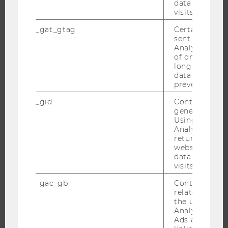
data from pre
FORSCHUNGSINFRASTRUKTUR
visits.
_gat_gtag
Certain data i
sent to Googl
UNIVERSITÄT
Analytics a 
of once per m
long as it is s
ÜBER DIE WU
data transfers
ORGANISATION
prevented.
WIRTSCHAFT UND GESELLSCHAFT
_gid
Contains a r
generated use
CAMPUS
Using this ID
NEWS
Analytics can
returning use
EVENTS ARCHIV
website and 
data from pre
EVENTS
visits.
WU FOUNDATION
_gac_gb
Contains cam
related infor
the user. If G
Analytics and
JOBS
Ads accounts 