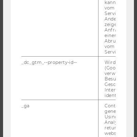
MASTER
kann, um eine
vom AMP-Clie
DOKTORAT / PHD
Service abzur
Andere mögli
EXECUTIVE EDUCATION
zeigen Opt-ou
BEWERBUNG UND ZULASSUNG
Anfrage im G
einen Fehler 
INFORMATIONEN FÜR STUDIERENDE
Abrufen einer
vom AMP Clie
INTERNATIONALE UND INCOMING EXCHANGE STUDIERENDE
Service an.
ANGEBOTE FÜR SCHULEN UND STUDIENINTERESSIERTE
_dc_gtm_--property-id--
Wird von Dou
STUDENT CLUBS
(Google Tag 
verwendet, u
Besucher nach
Geschlecht o
Interessen zu
FORSCHUNG
identifizieren.
FORSCHUNGSPORTAL
_ga
Contains a r
generated use
FORSCHENDE
Using this ID
IMPACT DER FORSCHUNG
Analytics can
returning use
ORGANISATION DER FORSCHUNG
website and 