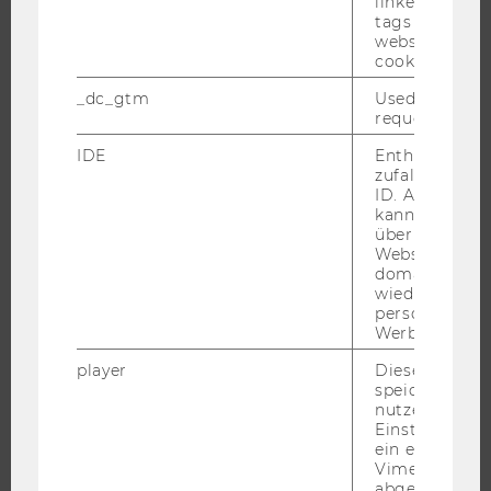
linked, the co
JOBS
tags on the G
website read 
JOBPORTAL
cookie.
RESEARCH CAREER
_dc_gtm
Used to throt
WELCOME SERVICES
request rate.
JOBS MIT WU-STUDIUM
IDE
Enthält eine
zufallsgenerie
KARRIEREKONTAKTE AN DER WU
ID. Anhand di
KARRIERENETZWERKE AN DER WU
kann Google 
über verschie
Websites
domainübergr
wiedererkenn
personalisiert
WU COMMUNITY
Werbung auss
player
Dieses Cooki
speichert
STUDIERENDE
nutzerspezifi
Einstellungen
ein eingebett
ALUMNI
Vimeo-Video
abgespielt wi