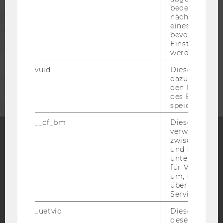
bedeutet, das
PRESSE
nächsten Ans
eines Vimeo-V
bevorzugten
Einstellungen
MITARBEITENDE
werden.
vuid
Dieser Cookie
UNTERNEHMEN
dazu eingeset
den Nutzungs
des Benutzers
speichern.
__cf_bm
Dieses Cookie
verwendet, u
zwischen Men
und Bots zu
Facebook
Instagram
Blog
unterscheiden.
für Vimeo no
um, um gülti
über die Nutz
YouTube
Newsletter
Bluesky
Service zu s
_uetvid
Dieses Cookie
gesetzt, um d