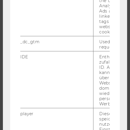
the user. If G
WARUM WU?
Analytics and
Ads accounts 
BACHELOR
linked, the co
MASTER
tags on the G
website read 
DOKTORAT / PHD
cookie.
EXECUTIVE EDUCATION
_dc_gtm
Used to throt
BEWERBUNG UND ZULASSUNG
request rate.
INFORMATIONEN FÜR STUDIERENDE
IDE
Enthält eine
zufallsgenerie
INTERNATIONALE UND INCOMING EXCHANGE STUDIERENDE
ID. Anhand di
ANGEBOTE FÜR SCHULEN UND STUDIENINTERESSIERTE
kann Google 
über verschie
STUDENT CLUBS
Websites
domainübergr
wiedererkenn
personalisiert
Werbung auss
FORSCHUNG
player
Dieses Cooki
FORSCHUNGSPORTAL
speichert
nutzerspezifi
FORSCHENDE
Einstellungen