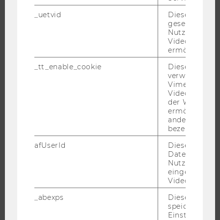
_uetvid
Dieses Cookie
JOBS
gesetzt, um d
Nutzung des 
JOBS
Videoplayers 
ermöglichen
JOBPORTAL
_tt_enable_cookie
Dieses Cookie
RESEARCH CAREER
verwendet, u
WELCOME SERVICES
Vimeo-
Videoeinbett
JOBS MIT WU-STUDIUM
der WU-Websi
KARRIEREKONTAKTE AN DER WU
ermöglichen 
andere nicht 
KARRIERENETZWERKE AN DER WU
bezeichnete 
afUserId
Dieses Cooki
Daten von
Nutzer*innen,
eingebettete
WU COMMUNITY
Videos intera
_abexps
Dieses Cooki
STUDIERENDE
speichert get
Einstellungen