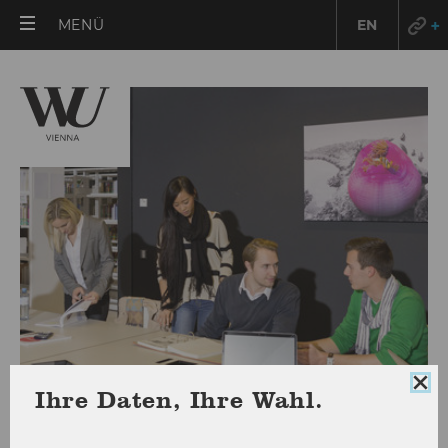
HAUPTMENÜ
MENÜ
EN
ÖFFNEN
Coo
Ihre Daten, Ihre Wahl.
Con
Diplomatische Beglaubigung
sch