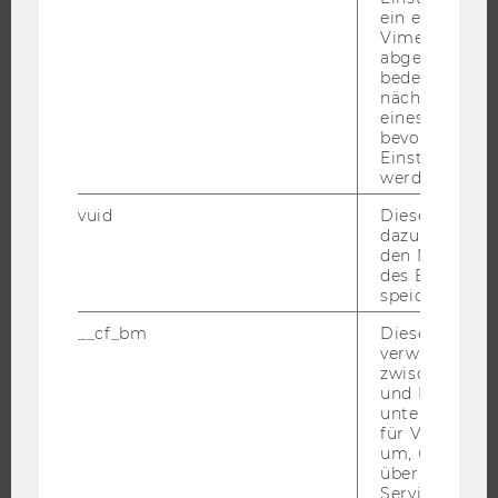
IMPACT DER FORSCHUNG
ein eingebett
Vimeo-Video
ORGANISATION DER FORSCHUNG
abgespielt wi
FORSCHUNGSINFRASTRUKTUR
bedeutet, das
nächsten Ans
eines Vimeo-V
bevorzugten
Einstellungen
UNIVERSITÄT
werden.
vuid
Dieser Cookie
ÜBER DIE WU
dazu eingeset
ORGANISATION
den Nutzungs
des Benutzers
WIRTSCHAFT UND GESELLSCHAFT
speichern.
CAMPUS
__cf_bm
Dieses Cookie
NEWS
verwendet, u
zwischen Men
EVENTS ARCHIV
und Bots zu
EVENTS
unterscheiden.
für Vimeo no
WU FOUNDATION
um, um gülti
über die Nutz
Service zu s