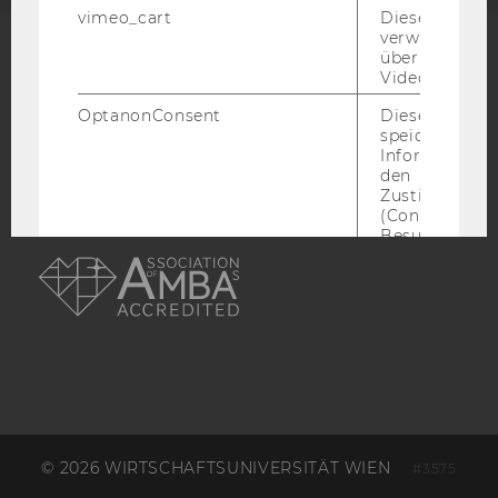
vimeo_cart
Dieses Cookie
verwendet, u
überprüfen, wi
ACCREDITED BY:
Video abgespi
EQUIS
AACSB
OptanonConsent
Dieses Cooki
speichert
Informatione
den
Zustimmungs
(Consent) ein
AMBA
Besuchers.
_scid
Dieses Cookie
verwendet, u
einem/einer
Benutzer*in e
eindeutige ID
zuzuweisen
hjSessionBenutzer_
Wird gesetzt,
Benutzer zum
Mal eine Seite
© 2026 WIRTSCHAFTSUNIVERSITÄT WIEN
#3575
Speichert die 
Benutzer-ID, d