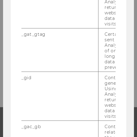
Analytics can
returning use
website and 
data from pre
STUDIENZULASSUNG
visits.
_gat_gtag
Certain data i
sent to Googl
Analytics a 
Gebäude LC, Ebene 2
of once per m
long as it is s
Welthandelsplatz 1
data transfers
1020
Wien
prevented.
Tel:
+43-1-313-36-3501
_gid
Contains a r
E-Mail:
studienzulassung@wu.ac.at
generated use
Using this ID
Analytics can
returning use
website and 
data from pre
visits.
_gac_gb
Contains cam
STUDIUM
related infor