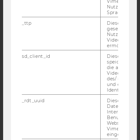
Vimeo in der
Nutzer ausge
Sprache ersch
_ttp
Dieser Cookie
gesetzt, um d
Nutzung des 
IMPRESSUM
Videoplayers 
ermöglichen
BARRIEREFREIHEITSERKLÄRUNG WEBSEITE
sd_client_id
Dieses Cooki
DATENSCHUTZERKLÄRUNG
speichert Dat
DATENSCHUTZERKLÄRUNG SOCIAL MEDIA
die aktuellen
Videoeinstell
DATENSCHUTZERKLÄRUNG
des/ der Benu
STUDIENBEWERBER*INNEN UND STUDIERENDE
und einen per
Identifikatio
COOKIE EINSTELLUNGEN
_rdt_uuid
Dieses Cooki
Daten über di
Barrierefreiheitserklärung
Interaktionen
Webseite
Benutzer*inne
Websites, auf
Vimeo-Video
eingebettet is