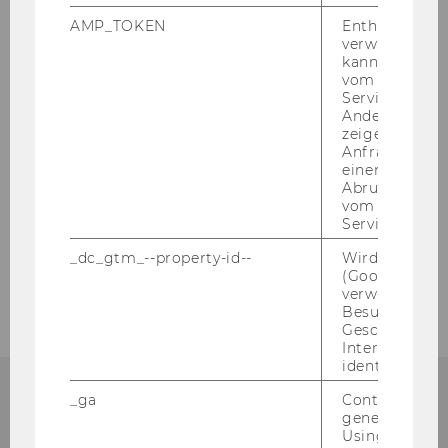
Abmeldung vom Studium
AMP_TOKEN
Enthält ein To
verwendet we
kann, um eine
Nostrifizierung
vom AMP-Clie
Service abzur
Andere mögli
Studienbeitrag / ÖH-Beitrag
zeigen Opt-ou
Anfrage im G
Sprachnachweise
einen Fehler 
Abrufen einer
vom AMP Clie
Beglaubigung & Übersetzung
Service an.
_dc_gtm_--property-id--
Wird von Dou
Personengruppenverordnung
(Google Tag 
verwendet, u
Besucher nach
Geschlecht o
Interessen zu
identifizieren.
_ga
Contains a r
generated use
NOCH FRA­GEN?
Using this ID