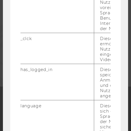
Nutzer*in, zB.
voreingestell
ALUMNI
Sprache, Regi
Benutzernam
Interaktionsd
PRESSE
der Nutzer*in
_clck
Dieses Cooki
ermöglicht di
MITARBEITENDE
Nutzung des
eingebettete
Video Players
UNTERNEHMEN
has_logged_in
Dieses Cooki
speichert
Anmeldeinfo
und ob sich de
Nutzer*in jem
angemeldet h
language
Dieses Cooki
Facebook
Instagram
Blog
sich die
Spracheinstel
der Nutzer*in
sichergestellt
YouTube
Newsletter
Bluesky