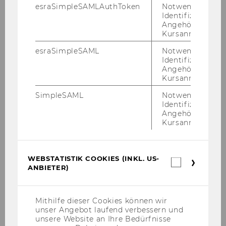
Be­glau­bi­gung des Ori­gi­nal­do­ku­
esraSimpleSAMLAuthToken
Notwendig zur
ments (siehe oben)
Identifizierung 
Angehörige/r für
Kursanmeldung.
Über­set­zung des be­glau­big­ten Ori­
gi­nal­do­ku­ments
esraSimpleSAML
Notwendig zur
Identifizierung 
Angehörige/r für
Be­glau­bi­gung der Über­set­zung, die
Kursanmeldung.
mit dem Ori­gi­nal­do­ku­ment ver­bun­
den ist (siehe oben)
SimpleSAML
Notwendig zur
Identifizierung 
Angehörige/r für
Kursanmeldung.
WEBSTATISTIK COOKIES (INKL. US-
Webstatis
ANBIETER)
Cookies
(inkl.
Bewerbung und Zulassung
US-
Anbieter)
Mithilfe dieser Cookies können wir
unser Angebot laufend verbessern und
Aufnahme- und Bewerbungsverfahren
unsere Website an Ihre Bedürfnisse