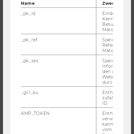
Name
Zweck
_pk_id
Eindeutige
Kennzeichnun
Besuchers du
UNIVERSITÄT
Matomo.
ÜBER DIE WU
_pk_ref
Speicherung 
Referrers dur
ORGANISATION
Matomo.
WIRTSCHAFT UND GESELLSCHAFT
_pk_ses
Speicherung 
CAMPUS
Informatione
den aktuellen
NEWS
Webseitenbe
EVENTS ARCHIV
durch Matom
EVENTS
_gcl_au
Enthält eine
zufallsgenerie
WU FOUNDATION
ID.
AMP_TOKEN
Enthält ein To
verwendet we
kann, um eine
JOBS
vom AMP-Clie