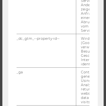
Service abzur
JOBS
Andere mögli
zeigen Opt-ou
JOBPORTAL
Anfrage im G
RESEARCH CAREER
einen Fehler 
Abrufen einer
WELCOME SERVICES
vom AMP Clie
JOBS MIT WU-STUDIUM
Service an.
KARRIEREKONTAKTE AN DER WU
_dc_gtm_--property-id--
Wird von Dou
(Google Tag 
KARRIERENETZWERKE AN DER WU
verwendet, u
Besucher nach
Geschlecht o
Interessen zu
identifizieren.
WU COMMUNITY
_ga
Contains a r
generated use
Using this ID
STUDIERENDE
Analytics can
returning use
website and 
ALUMNI
data from pre
visits.