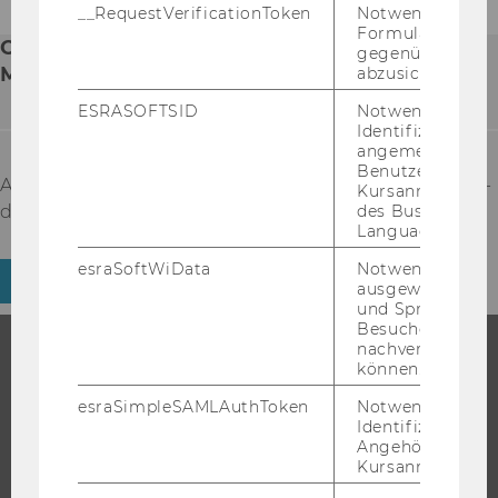
__RequestVerificationToken
Notwendig, um 
Formulareingab
ORGANISATORISCHES ZUM
gegenüber Angri
MASTERSTUDIUM?
abzusichern.
ESRASOFTSID
Notwendig zur
Identifizierung 
angemeldeten
Benutzers im
Alle or­ga­ni­sa­to­ri­schen Infos rund um Ihr Mas­ter­stu­
Kursanmeldung
des Business
di­um fin­den Sie im Mas­ter­gui­de!
Language Center
esraSoftWiData
Notwendig um
ZUM MAS­TER­GUI­DE
ausgewählte Sp
und Sprachkurse
Besuchers
nachverfolgen z
können.
STUDIUM
esraSimpleSAMLAuthToken
Notwendig zur
Identifizierung 
WARUM WU?
Angehörige/r für
Kursanmeldung.
BACHELOR