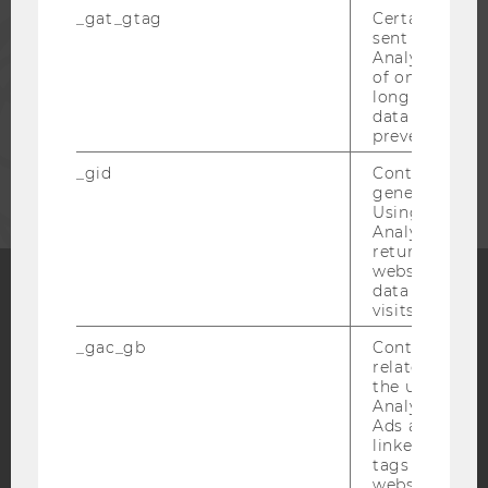
_gat_gtag
Certain data i
PRESSE
sent to Googl
Analytics a 
of once per m
MITARBEITENDE
long as it is s
data transfers
prevented.
UNTERNEHMEN
_gid
Contains a r
generated use
Using this ID
Analytics can
returning use
website and 
data from pre
visits.
Facebook
Instagram
Blog
_gac_gb
Contains cam
related infor
the user. If G
Analytics and
YouTube
Newsletter
Bluesky
Ads accounts 
linked, the co
tags on the G
website read 