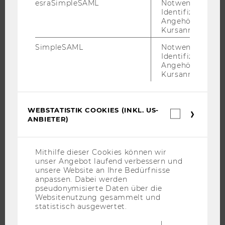
MASTER
esraSimpleSAML
Notwendig zur
Identifizierung 
DOKTORAT / PHD
Angehörige/r für
Kursanmeldung.
EXECUTIVE EDUCATION
BEWERBUNG UND ZULASSUNG
SimpleSAML
Notwendig zur
Identifizierung 
INFORMATIONEN FÜR STUDIERENDE
Angehörige/r für
INTERNATIONALE UND INCOMING EXCHANGE STUDIERENDE
Kursanmeldung.
ANGEBOTE FÜR SCHULEN UND STUDIENINTERESSIERTE
STUDENT CLUBS
WEBSTATISTIK COOKIES (INKL. US-
Webstatis
ANBIETER)
Cookies
(inkl.
US-
FORSCHUNG
Anbieter)
Mithilfe dieser Cookies können wir
unser Angebot laufend verbessern und
FORSCHUNGSPORTAL
unsere Website an Ihre Bedürfnisse
anpassen. Dabei werden
FORSCHENDE
pseudonymisierte Daten über die
IMPACT DER FORSCHUNG
Websitenutzung gesammelt und
statistisch ausgewertet.
ORGANISATION DER FORSCHUNG
FORSCHUNGSINFRASTRUKTUR