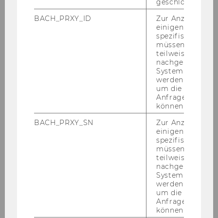
geschlossen wur
BACH_PRXY_ID
Zur Anzeige von
einigen WU-
spezifischen Inh
müssen Informa
teilweise von
nachgelagerten
System abgefra
werden. Notwen
um die Antwort 
Anfrage zuordne
können.
BACH_PRXY_SN
Zur Anzeige von
einigen WU-
spezifischen Inh
müssen Informa
teilweise von
nachgelagerten
System abgefra
werden. Notwen
um die Antwort 
Anfrage zuordne
können.
1
/5