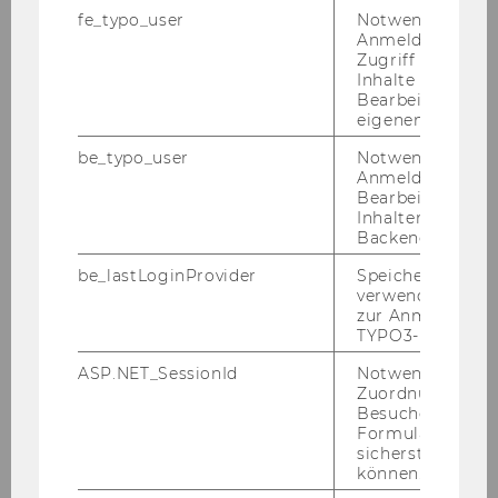
fe_typo_user
Notwendig für d
Anmeldung und
Zugriff auf gesc
Inhalte oder zur
ZURÜCK ZUR ÜBERSICHT
Bearbeitung des
eigenen Profils.
be_typo_user
Notwendig für d
Anmeldung und
Management
Bearbeitung von
Inhalten im TYP
Backend.
Aktuelles
be_lastLoginProvider
Speichert die zul
verwendete Met
zur Anmeldung f
Studienaufbau & -inhalte
TYPO3-Backend.
ASP.NET_SessionId
Notwendig, um 
Auslandssemester
Zuordnung von
Besucher zu
Formulareingab
Alumni
sicherstellen zu
können.