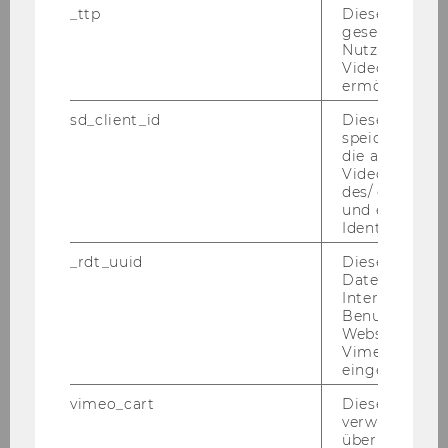
Musik und darstellende Kunst Graz
_ttp
Dieser Cookie
gesetzt, um d
Nutzung des 
Mitteilungsblatt vom 10. November 2010, 6.
Videoplayers 
Stück
46) Ausschreibungen von Stellen für
ermöglichen
wissenschaftliches Personal
sd_client_id
Dieses Cooki
speichert Dat
die aktuellen
Videoeinstell
Allgemeine Informationen:
des/ der Benu
· Frauenförderung: Da sich die
und einen per
Wirtschaftsuniversität Wien die Erhöhung des
Identifikatio
Frauenanteils beim wissenschaftlichen
_rdt_uuid
Dieses Cooki
Personal zum Ziel gesetzt hat, werden
Daten über di
qualifizierte Frauen ausdrücklich aufgefordert,
Interaktionen
Benutzer*inne
sich zu bewerben. Bei gleicher Qualifikation
Websites, auf
werden Frauen vorrangig aufgenommen. Alle
Vimeo-Video
Bewerberinnen, die die gesetzlichen
eingebettet is
Aufnahmeerfordernisse erfüllen und den
vimeo_cart
Dieses Cookie
Anforderungen des Ausschreibungstextes
verwendet, u
überprüfen, wi
entsprechen, sind zu Bewerbungsgesprächen