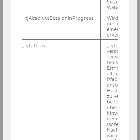
Sitzungslimit 
· Reise- und Aufenthaltskosten: Wir bitten
Website defini
Bewerberinnen und Bewerber um Verständnis
_hjAbsoluteSessionInProgress
Wird verwend
dafür, dass Reise- und Aufenthaltskosten, die
den ersten Se
aus Anlass von Auswahl- und
eines Benutze
Aufnahmeverfahren entstehen, nicht von der
erkennen.
Wirtschaftsuniversität Wien abgegolten
_hjTLDTest
_hjTLDTest-Co
werden können.
verschiedene
Teilstrings, bi
fehlschlägt.
AUS­GE­SCHRIE­BE­NE STEL­LEN:
Ermöglicht, 
Ver­län­ge­rung der Be­wer­bungs­frist bis 24. No­
allgemeinsten
vem­ber 2010
Pfad zu ermitt
anstelle des
1.) The
De­part­ment of Glo­bal Busi­ness and
Hostnamens d
Trade
is cur­r­ent­ly in­vi­ting ap­p­li­ca­ti­ons for a
zu verwenden 
100% po­si­ti­on as a se­creta­ry. This em­ployee po­
bedeutet, das
über Subdom
si­ti­on will be li­mi­ted from De­cem­ber 1, 2010
hinweg geme
(com­men­ce­ment date sub­ject to chan­ge) for a
genutzt werd
pe­ri­od of six months with the pos­si­bi­li­ty of an
(sofern zutref
Nach dieser 
un­li­mi­ted ex­ten­si­on.
wird das Cook