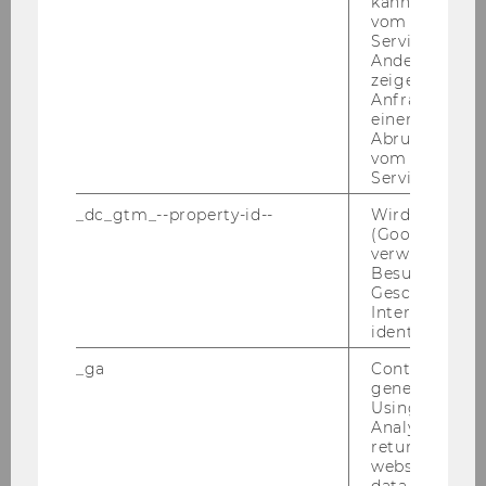
kann, um eine
Arbeitnehmerinnen und Arbeitnehmern der
vom AMP-Clie
Wirtschaftsuniversität Wien (Abschluss von
Service abzur
Andere mögli
Werkverträgen, freien Dienstverträgen sowie
zeigen Opt-ou
Arbeitsverträgen entsprechend den näheren
Anfrage im G
Bestimmungen der Richtlinie) bevollmächtigt:
einen Fehler 
Abrufen einer
Projekt
vom AMP Clie
Service an.
Projektleiterin/Projektleiter
_dc_gtm_--property-id--
Wird von Dou
(Google Tag 
NSDS Serbia
verwendet, u
Besucher nach
Geschlecht o
Mag. Gerald Berger, MSc.
Interessen zu
identifizieren.
MSc Program in Applied
_ga
Contains a r
Statistics
generated use
Using this ID
Dr. Ronald Hochreiter
Analytics can
returning use
website and 
data from pre