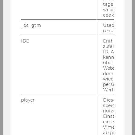
tags on the G
website read 
Institut
cookie.
_dc_gtm
Used to throt
ao.Univ.Prof. Dr. Dietmar Rößl
request rate.
BWL der Klein- und
IDE
Enthält eine
zufallsgenerie
Mittelbetriebe
ID. Anhand di
kann Google 
Univ. Prof. Dr. James A. Robins,
über verschie
Ph.D.
Websites
domainübergr
wiedererkenn
Business Policy and Planning
personalisiert
Werbung auss
player
Dieses Cooki
speichert
o.Univ.Prof. Dr. Rein­hard Moser
nutzerspezifi
Department-​Vorstand
Einstellungen
ein eingebett
Vimeo-Video
abgespielt wi
Mitteilungsblatt vom 10. November 2010, 6.