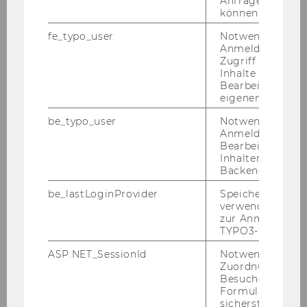
Anfrage zuordne
37)
können.
Festlegung des konkreten
fe_typo_user
Notwendig für d
Lehrveranstaltungsangebotes der
Anmeldung und
Spezialisierungsgebiete im Rahmen des
Zugriff auf gesc
Inhalte oder zur
Studienzweigs Volkswirtschaft und
Bearbeitung des
Sozioökonomie im Bachelorstudium
eigenen Profils.
Wirtschafts- und Sozialwissenschaften
be_typo_user
Notwendig für d
Anmeldung und
Bearbeitung von
Mitteilungsblatt vom 10. November 2010, 6.
Inhalten im TYP
Backend.
Stück
38)
be_lastLoginProvider
Speichert die zul
Bestellungen des Vizerektors für Lehre
verwendete Met
Bestellung eines Programmdirektors gemäß
zur Anmeldung f
III. Hauptstück § 24 Abs 1 der Satzung der
TYPO3-Backend.
Wirtschaftsuniversität Wien
ASP.NET_SessionId
Notwendig, um 
Zuordnung von
Besucher zu
Der Vizerektor für Lehre hat mit Zustimmung
Formulareingab
des Senats folgenden Programmdirektor für
sicherstellen zu