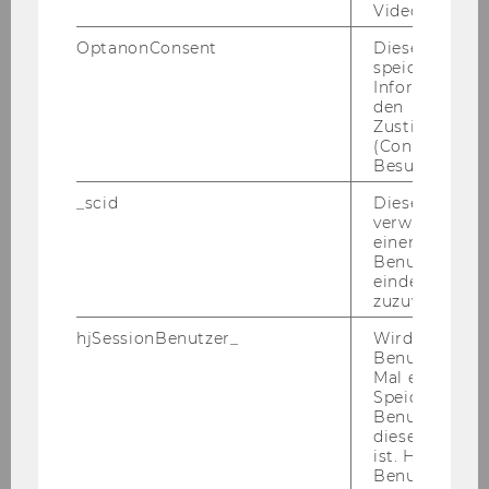
Video abgespi
einzuladen.
· An der WU ist ein Arbeitskreis für
OptanonConsent
Dieses Cooki
speichert
Gleichbehandlungsfragen eingerichtet. Nähere
Informatione
Informationen finden Sie unter
den
http://www.wu.ac.at/structure/lobby/equaltre
Zustimmungs
(Consent) ein
atment
Besuchers.
· Reise- und Aufenthaltskosten: Wir bitten
Bewerberinnen und Bewerber um Verständnis
_scid
Dieses Cookie
verwendet, u
dafür, dass Reise- und Aufenthaltskosten, die
einem/einer
aus Anlass von Auswahl- und
Benutzer*in e
Aufnahmeverfahren entstehen, nicht von der
eindeutige ID
zuzuweisen
Wirtschaftsuniversität Wien abgegolten
werden können.
hjSessionBenutzer_
Wird gesetzt,
Benutzer zum
AUS­GE­SCHRIE­BE­NE STEL­LEN:
Mal eine Seite
1.) Im
In­sti­tut für Wirtschafts-​ und So­zi­al­ge­
Speichert die 
schich­te
ist vor­aus­sicht­lich ab 1. Jän­ner 2011 bis
Benutzer-ID, d
diese Seite e
31. De­zem­ber 2016
eine Stel­le für einen Uni­
ist. Hotjar ver
ver­si­täts­as­sis­ten­ten/eine Uni­ver­si­täts­as­sis­
Benutzer nich