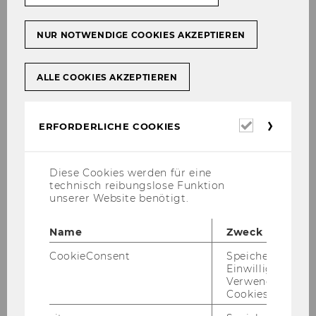
Bevollmächtigung/Department
NUR NOTWENDIGE COOKIES AKZEPTIEREN
für Welthandel
42
ALLE COOKIES AKZEPTIEREN
Ernennung zum
stellvertretenden Bereichsleiter
Erforderl
ERFORDERLICHE COOKIES
Cookies
"Studienrecht"
43
Diese Cookies werden für eine
technisch reibungslose Funktion
unserer Website benötigt.
Ernennung zum
Abteilungsleiter "Studienrecht"
Name
Zweck
44
CookieConsent
Speichert Ihre
Einwilligung zur
Verwendung vo
Berichtigung eines
Cookies.
redaktionellen Versehens