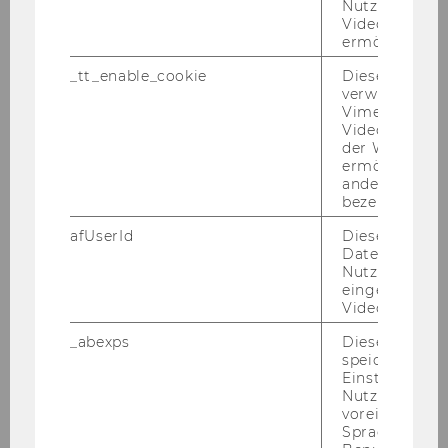
Nutzung des 
Stück
43) Ernennung zum Abteilungsleiter
Videoplayers 
"Studienrecht"
ermöglichen
_tt_enable_cookie
Dieses Cookie
Abteilung
verwendet, u
Vimeo-
Leitung
Videoeinbett
der WU-Websi
ermöglichen 
Studienrecht
andere nicht 
bezeichnete 
Mag. Roman Lampl, LL.M.
afUserId
Dieses Cooki
Daten von
Nutzer*innen,
eingebettete
o. Univ.Prof. Dr. Chris­toph Ba­delt, Rek­tor
Videos intera
_abexps
Dieses Cooki
Mitteilungsblatt vom 10. November 2010, 6.
speichert get
Stück
44) Berichtigung eines redaktionellen
Einstellungen
Nutzer*in, zB.
Versehens
voreingestell
Sprache, Regi