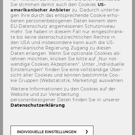
Sie stim­men damit auch den Coo­kies
US-​
Bestellung eines
amerikanischer An­bie­ter
zu. Da­durch un­ter­lie­
Programmdirektors gemäß III.
gen Ihre durch das ent­spre­chen­de Coo­kie er­ho­
Hauptstück § 24
be­nen per­so­nen­be­zo­ge­nen Daten kei­nem dem
EU-​Datenschutz an­ge­mes­se­nen Schutz­ni­veau
Abs 1 der Satzung der
mehr. Sie haben in die­sem Fall nur ein­ge­schränk­
Wirtschaftsuniversität Wien
te bis keine da­ten­schutz­recht­li­chen Rech­te in
den USA und ins­be­son­de­re kann auch die US-​
amerikanische Re­gie­rung Zu­gang zu die­sen
39
Daten er­lan­gen. Wenn Sie op­tio­na­le Coo­kies ab­
leh­nen möch­ten, kli­cken Sie bitte auf „Nur not­
Bevollmächtigungen
wen­di­ge Coo­kies Ak­zep­tie­ren“. Unter „In­di­vi­du­el­le
Projektleiterinnen und
Ein­stel­lun­gen“ fin­den Sie eine voll­stän­di­ge Über­
sicht aller Coo­kies und kön­nen be­stimm­te Coo­
Projektleiter
kie Grup­pen (Web­sta­tis­tik, Mar­ke­ting) aus­wäh­len.
Weitere Informationen zu den Cookies auf der
40
Website und zur Verarbeitung
personenbezogener Daten finden Sie in unserer
Bevollmächtigungen
Datenschutzerklärung
.
Projektleiterinnen und
Projektleiter
41
INDIVIDUELLE EINSTELLUNGEN