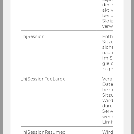
be employed for the time remaining to
der zur Valid
complete the six-year period. Persons who
aktiver Ansic
bei der
have already been employed at WU in an
Skriptinitiali
Assistant Professor, non-tenure track position
verwendet wir
cannot be re-employed in this position at WU
_hjSession_
Enthält die ak
(except as a substitute employee) due to legal
Sitzungsdaten.
restrictions.
sicher, dass
nachfolgende
Re­spon­si­bi­li­ties:
im Sitzungsfe
Con­tri­bu­ting to re­se­arch work, and tea­ching
gleichen Sitz
and ad­mi­nis­tra­ti­ve tasks re­qui­red of the or­ga­
zugeordnet w
niza­tio­nal unit to which he/she is as­si­gned; As­
_hjSessionTooLarge
Veranlasst Hot
sis­ting with ex­ami­na­ti­ons; Par­ti­ci­pa­ting in or­ga­
Datenerfassu
niza­tio­nal and ad­mi­nis­tra­ti­ve du­ties and qua­li­ty
beenden, wen
Sitzung zu vie
con­trol/ eva­lua­ti­on me­a­su­res; Stu­dent sup­port
Wird automat
ac­ti­vi­ties; In­de­pen­dent re­se­arch ac­ti­vi­ties; Hol­
durch ein Sig
ding clas­ses in­de­pendent­ly and con­duc­ting ex­
Servers best
wenn die Sitz
ami­na­ti­ons
Limit überschr
Re­qui­red skills and qua­li­fi­ca­ti­ons:
_hjSessionResumed
Wird gesetzt,