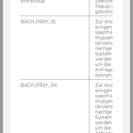
site-popup
Speichert ob ein
Popup ausgefüll
45
geschlossen wur
Ausschreibung der Funktion
BACH_PRXY_ID
Zur Anzeige von
einigen WU-
der Rektorin/des Rektors an der
spezifischen Inh
Universität für Musik und
müssen Informa
darstellende Kunst Graz
teilweise von
nachgelagerten
System abgefra
46
werden. Notwen
um die Antwort 
Ausschreibungen von Stellen
Anfrage zuordne
können.
für wissenschaftliches Persona
BACH_PRXY_SN
Zur Anzeige von
47
einigen WU-
spezifischen Inh
müssen Informa
Ausschreibungen von Stellen
teilweise von
für allgemeines Personal
nachgelagerten
System abgefra
werden. Notwen
um die Antwort 