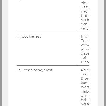
Can­di­da­tes must pos­sess a doc­to­ral de­gree in
eine
busi­ness stu­dies, psy­cho­lo­gy or a re­la­ted disci­
Sitzung/Aufz
nach einer
pli­ne, an ex­cel­lent com­mand of Eng­lish lan­
Unterbrechun
guage, have de­mons­tra­ted po­ten­ti­al to con­
Verbindung w
duct top qua­li­ty re­se­arch and an in­te­rest in the
den Hotjar-Se
verbunden wir
cul­tu­ral and peop­le aspects of in­ter­na­tio­nal
busi­ness
_hjCookieTest
Prüft, ob der 
Tracking Cod
De­si­ra­ble skills and qua­li­fi­ca­ti­ons:
verwenden ka
Can­di­da­tes with pro­fi­ci­en­cy in quan­ti­ta­ti­ve me­
ja, wird ein W
gesetzt. Wird 
thods are par­ti­cu­lar­ly en­cou­ra­ged to apply
sofort nach s
Re­fe­rence Num­ber: 1673
Erstellung ge
Ap­p­li­ca­ti­on ma­te­ri­als can be sub­mit­ted on­line
_hjLocalStorageTest
Prüft, ob der 
until De­zem­ber 1, 2010 at the fol­lo­wing web ad­
Tracking Code
Storage verw
dress:
http://www.wu.ac.at/jobs
.
kann. Wenn ja
Wert 1 gesetzt
_hjLocalStora
Mitteilungsblatt vom 10. November 2010, 6.
gespeicherte
Stück
47) Ausschreibungen von Stellen für
haben keine
Verfallszeit, 
allgemeines Personal