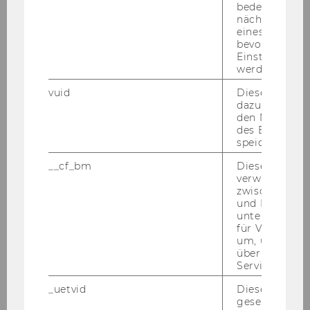
bedeutet, das
Stück
42)
nächsten Ans
eines Vimeo-V
Ernennung zum stellvertretenden
bevorzugten
Bereichsleiter
"Studienrecht"
Einstellungen
werden.
vuid
Dieser Cookie
Bereich
dazu eingeset
den Nutzungs
des Benutzers
Stellvertretende Leitung
speichern.
Studienrecht
__cf_bm
Dieses Cookie
verwendet, u
zwischen Men
Mag. Roman Lampl, LL.M.
und Bots zu
unterscheiden.
für Vimeo no
um, um gülti
o. Univ.Prof. Dr. Chris­toph Ba­delt, Rek­tor
über die Nutz
Service zu s
_uetvid
Dieses Cookie
Mitteilungsblatt vom 10. November 2010, 6.
gesetzt, um d