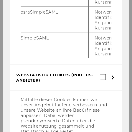
Rechtsgeschäfte und zur Verfügung über die
Kursanmeldung.
Geldmittel im Rahmen der Einnahmen aus
esraSimpleSAML
Notwendig zur
diesem Vertrag sowie gemäß § 5 der Richtlinie
Identifizierung 
des Rektorats für die Bevollmächtigung von
Angehörige/r für
Kursanmeldung.
Arbeitnehmerinnen und Arbeitnehmern der
Wirtschaftsuniversität Wien (Abschluss von
SimpleSAML
Notwendig zur
Identifizierung 
Werkverträgen, freien Dienstverträgen sowie
Angehörige/r für
Arbeitsverträgen entsprechend den näheren
Kursanmeldung.
Bestimmungen der Richtlinie) bevollmächtigt:
Projekt
WEBSTATISTIK COOKIES (INKL. US-
Webstatis
ANBIETER)
Cookies
Projektleiterin/Projektleiter
(inkl.
US-
Anti Money Laundering (ECOLEF)
Anbieter)
Mithilfe dieser Cookies können wir
unser Angebot laufend verbessern und
ao.Univ.Prof. Dr. Reinhard Pirker
unsere Website an Ihre Bedürfnisse
anpassen. Dabei werden
pseudonymisierte Daten über die
Urbane Handelsagglomerationen
Websitenutzung gesammelt und
statistisch ausgewertet.