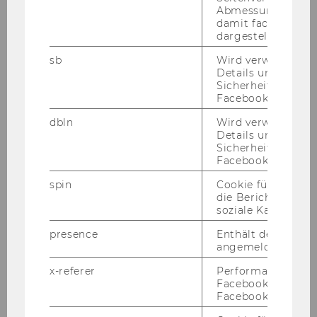
rung
eine Stel­le eines Se­kre­tärs/einer Se­kre­
Abmessungen des 
damit facebook Ap
tä­rin voll­be­schäf­tigt
oder
zwei Stel­len eines
dargestellt werde
Se­kre­tärs/einer Se­kre­tä­rin halb­be­schäf­tigt
(An­ge­stell­te/r gemäß Kol­lek­tiv­ver­trag für die Ar­
sb
Wird verwendet, 
Details und
beit­neh­mer/innen der Uni­ver­si­tä­ten) zu be­set­
Sicherheitsinform
zen.
Facebook-Kontos z
Auf­ga­ben­ge­biet:
dbln
Wird verwendet, 
In­sti­tuts­se­kre­ta­ri­at
Details und
Sicherheitsinform
Er­for­der­li­che Kennt­nis­se und Qua­li­fi­ka­tio­nen:
Facebook-Kontos z
ab­ge­schlos­se­ne Schul­aus­bil­dung
spin
Cookie für Werbe
die Berichterstatt
Ge­wünsch­te Kennt­nis­se und Qua­li­fi­ka­tio­nen:
soziale Kampagne
Fremd­spra­chen­kennt­nis­se, insb. Eng­lisch,
EDV-​Kenntnisse (Of­fice, Home­page), Ein­satz­
presence
Enthält den "Chat"
angemeldeten Ben
freu­de, Ma­tu­ra
x-referer
Performance-Cooki
Kenn­zahl: 1670
Facebook in Komb
Bitte be­wer­ben Sie sich auf un­se­rer Home­page
Facebook-Pixel ve
unter
http://www.wu.ac.at/jobs
.