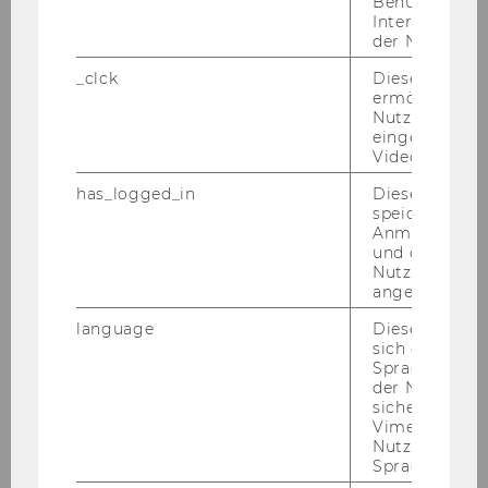
Benutzernam
Im Mitteilungsblatt vom 30. Juni 2010, 41. Stück,
Interaktionsd
wurde die Änderung des Studienplans für das
der Nutzer*in
Bachelorstudium Wirtschaftsrecht
_clck
Dieses Cooki
kundgemacht.
ermöglicht di
Unter Punkt 1. des angeschlossenen Textes
Nutzung des
eingebettete
wird in § 6 Abs. 1 die Wortfolge "Die Zulassung
Video Players
zu allen weiteren Lehrveranstaltungen und
Prüfungen des Bachelorstudiums Wirtschafts-
has_logged_in
Dieses Cooki
speichert
und Sozialwissenschaften" durch "Die
Anmeldeinfo
Zulassung zu allen weiteren
und ob sich de
Lehrveranstaltungen und Prüfungen des
Nutzer*in jem
angemeldet h
Bachelorstudiums Wirtschaftsrecht" ersetzt.
Der Vor­sit­zen­de des Se­nats
language
Dieses Cooki
sich die
o. Univ.Prof. Dr. Hel­mut Stras­ser
Spracheinstel
der Nutzer*in
sichergestellt
Mitteilungsblatt vom 10. November 2010, 6.
Vimeo in der
Stück
45)
Ausschreibung der Funktion der
Nutzer ausge
Rektorin/des Rektors an der Universität für
Sprache ersch