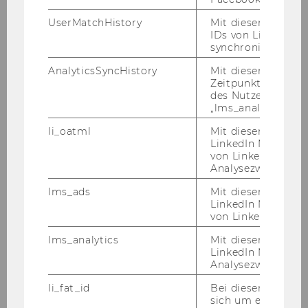
Anwender/in­nen­kennt­nis­se, aus­ge­zeich­ne­te
UserMatchHistory
Mit diesem Cookie
Eng­lisch­kennt­nis­se, ab­ge­schlos­se­ne Schul­bil­
IDs von LinkedIn 
dung
synchronisiert.
Ge­wünsch­te Kennt­nis­se und Qua­li­fi­ka­tio­nen:
AnalyticsSyncHistory
Mit diesem Cookie
Er­fah­rung in einem Se­kre­ta­ri­at, Or­ga­ni­sa­ti­ons­
Zeitpunkt der Syn
des Nutzers mit d
ta­lent, hohes Maß an Selb­stän­dig­keit, gute
„lms_analytics“ ge
Kom­mu­ni­ka­ti­ons­fä­hig­keit, Be­last­bar­keit, Ge­
nau­ig­keit, Zu­ver­läs­sig­keit, freund­li­ches Auf­tre­
li_oatml
Mit diesem Cooki
LinkedIn Mitgliede
ten
von LinkedIn zu W
Analysezwecke iden
Kenn­zahl: 1671
Bitte be­wer­ben Sie sich auf un­se­rer Home­page
lms_ads
Mit diesem Cooki
unter
http://www.wu.ac.at/jobs
.
LinkedIn Mitgliede
von LinkedIn identi
Ende der Bewerbungsfrist: 1. Dezember 2010
lms_analytics
Mit diesem Cooki
Verlängerung der Bewerbungsfrist bis 1.
LinkedIn Mitgliede
Analysezwecken ide
Dezember 2010
li_fat_id
Bei diesem Cookie
5.) In der
Prü­fungs­ab­tei­lung
ist ab so­fort für
sich um eine indir