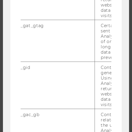
CAMPUS
website and 
data from pre
NEWS
visits.
EVENTS ARCHIV
_gat_gtag
Certain data i
EVENTS
sent to Googl
Analytics a 
WU FOUNDATION
of once per m
long as it is s
data transfers
prevented.
JOBS
_gid
Contains a r
generated use
JOBS
Using this ID
JOBPORTAL
Analytics can
returning use
RESEARCH CAREER
website and 
data from pre
WELCOME SERVICES
visits.
JOBS MIT WU-STUDIUM
_gac_gb
Contains cam
KARRIEREKONTAKTE AN DER WU
related infor
the user. If G
KARRIERENETZWERKE AN DER WU
Analytics and