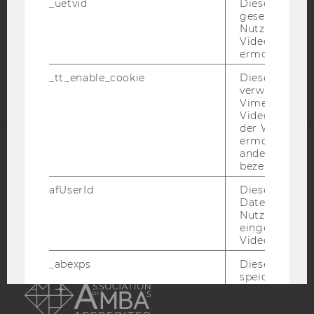
_uetvid
Dieses Cookie
COOKIE EINSTELLUNGEN
gesetzt, um d
Nutzung des 
Videoplayers 
Barrierefreiheitserklärung
ermöglichen
Webseite
_tt_enable_cookie
Dieses Cookie
verwendet, u
Vimeo-
Videoeinbett
der WU-Websi
ermöglichen 
andere nicht 
ACCREDITED BY:
bezeichnete 
EQUIS
AACSB
afUserId
Dieses Cooki
Daten von
Nutzer*innen,
eingebettete
Videos intera
_abexps
Dieses Cooki
AMBA
speichert get
Einstellungen
Nutzer*in, zB.