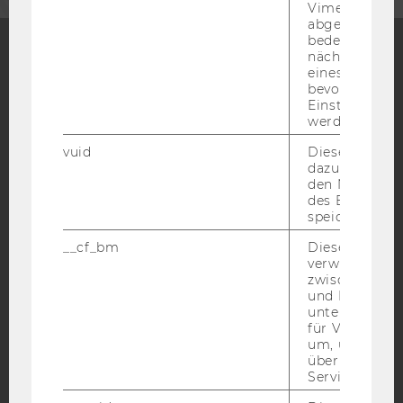
Vimeo-Video
abgespielt wi
bedeutet, das
nächsten Ans
eines Vimeo-V
Facebook
Instagram
Blog
bevorzugten
Einstellungen
werden.
YouTube
Newsletter
Bluesky
vuid
Dieser Cookie
dazu eingeset
den Nutzungs
des Benutzers
speichern.
__cf_bm
Dieses Cookie
IMPRESSUM
verwendet, u
zwischen Men
BARRIEREFREIHEITSERKLÄRUNG WEBSEITE
und Bots zu
unterscheiden.
DATENSCHUTZERKLÄRUNG
für Vimeo no
DATENSCHUTZERKLÄRUNG SOCIAL MEDIA
um, um gülti
über die Nutz
DATENSCHUTZERKLÄRUNG
Service zu s
STUDIENBEWERBER*INNEN UND STUDIERENDE