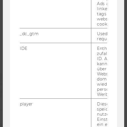
Ads accounts 
linked, the co
tags on the G
website read 
WU COMMUNITY
cookie.
_dc_gtm
Used to throt
request rate.
STUDIERENDE
IDE
Enthält eine
zufallsgenerie
ALUMNI
ID. Anhand di
kann Google 
über verschie
Websites
PRESSE
domainübergr
wiedererkenn
personalisiert
MITARBEITENDE
Werbung auss
player
Dieses Cooki
UNTERNEHMEN
speichert
nutzerspezifi
Einstellungen
ein eingebett