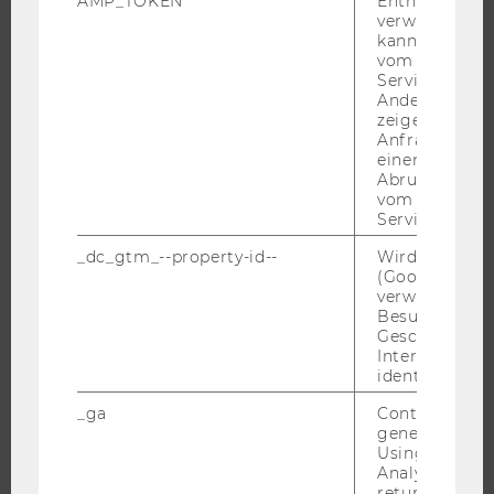
AMP_TOKEN
Enthält ein To
verwendet we
kann, um eine
vom AMP-Clie
Service abzur
FORSCHUNG
Andere mögli
zeigen Opt-ou
FORSCHUNGSPORTAL
Anfrage im G
einen Fehler 
FORSCHENDE
Abrufen einer
vom AMP Clie
IMPACT DER FORSCHUNG
Service an.
ORGANISATION DER FORSCHUNG
_dc_gtm_--property-id--
Wird von Dou
FORSCHUNGSINFRASTRUKTUR
(Google Tag 
verwendet, u
Besucher nach
Geschlecht o
Interessen zu
UNIVERSITÄT
identifizieren.
ÜBER DIE WU
_ga
Contains a r
generated use
ORGANISATION
Using this ID
WIRTSCHAFT UND GESELLSCHAFT
Analytics can
returning use