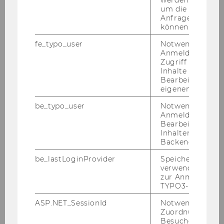
werden. Notwen
wor­tung zu über­neh­men.“ Er­gän­zend zur WU
um die Antwort 
Anfrage zuordne
Top Le­ague bie­tet die WU zwei wei­te­re För­der­
können.
pro­gram­me für be­son­ders en­ga­gier­te Stu­die­
fe_typo_user
Notwendig für d
ren­de. Das seit 1989 be­stehen­de Cen­ter of Ex­
Anmeldung und
cel­lence er­mög­licht Mas­ter­stu­die­ren­den die
Zugriff auf gesc
Ar­beit in in­ter­dis­zi­pli­nä­ren Pro­jekt­grup­pen in
Inhalte oder zur
Bearbeitung des
enger Ko­ope­ra­ti­on mit Wirt­schafts­part­
eigenen Profils.
ner*innen. Das Jus+ Lab rich­tet sich an her­aus­
ra­gen­de Stu­die­ren­de des Wirt­schafts­rechts
be_typo_user
Notwendig für d
Anmeldung und
und för­dert in Ko­ope­ra­ti­on mit füh­ren­den Ar­
Bearbeitung von
beit­ge­ber*innen aus dem ju­ris­ti­schen Be­reich
Inhalten im TYP
die Ver­net­zung von Stu­di­um und Pra­xis.
Backend.
Kon­ti­nu­ier­li­che Wei­ter­ent­wick­lung ziel­grup­
be_lastLoginProvider
Speichert die zul
verwendete Met
pen­ge­rech­ter Maß­nah­men
zur Anmeldung f
TYPO3-Backend.
An der WU gibt es dar­über hin­aus u. a. ei­ge­ne
Un­ter­stüt­zungs­pro­gram­me für Spit­zen­sport­
ASP.NET_SessionId
Notwendig, um 
ler*innen (in Ko­ope­ra­ti­on mit KADA) und für
Zuordnung von
Besucher zu
Stu­die­ren­de mit Be­ein­träch­ti­gun­gen (Be­A­ble)