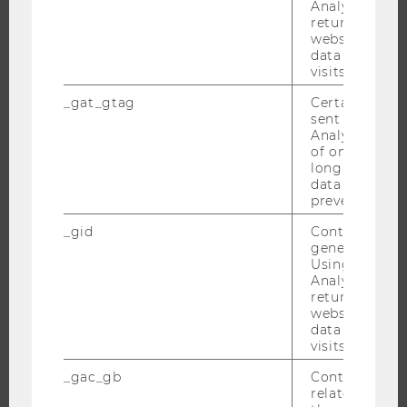
INFORMATIONEN FÜR STUDIERENDE
Analytics can
returning use
INTERNATIONALE UND INCOMING EXCHANGE STUDIERENDE
website and 
data from pre
ANGEBOTE FÜR SCHULEN UND STUDIENINTERESSIERTE
visits.
STUDENT CLUBS
_gat_gtag
Certain data i
sent to Googl
Analytics a 
of once per m
FORSCHUNG
long as it is s
data transfers
FORSCHUNGSPORTAL
prevented.
FORSCHENDE
_gid
Contains a r
generated use
IMPACT DER FORSCHUNG
Using this ID
ORGANISATION DER FORSCHUNG
Analytics can
returning use
FORSCHUNGSINFRASTRUKTUR
website and 
data from pre
visits.
_gac_gb
Contains cam
UNIVERSITÄT
related infor