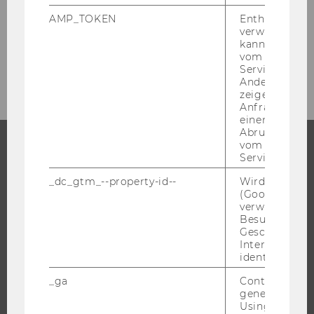
Presseaussendungen
AMP_TOKEN
Enthält ein To
verwendet we
kann, um eine
vom AMP-Clie
Archiv
Service abzur
Andere mögli
zeigen Opt-ou
Anfrage im G
einen Fehler 
Abrufen einer
vom AMP Clie
Service an.
STUDIUM
_dc_gtm_--property-id--
Wird von Dou
(Google Tag 
WARUM WU?
verwendet, u
BACHELOR
Besucher nach
Geschlecht o
MASTER
Interessen zu
DOKTORAT / PHD
identifizieren.
EXECUTIVE EDUCATION
_ga
Contains a r
generated use
BEWERBUNG UND ZULASSUNG
Using this ID