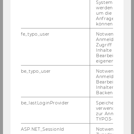
men­schlie­ßen und auf­ein­an­der ab­stim­men.
System abgefra
werden. Notwen
Eine wei­te­re Her­aus­for­de­rung für das Ma­nage­
um die Antwort 
ment von di­gi­ta­len Öko­sys­te­men ist die Ein­bin­
Anfrage zuordne
dung neuer Be­tei­lig­ter. Di­gi­ta­le Öko­sys­te­me
können.
kön­nen nur er­folg­reich sein, wenn jede/r Ak­
fe_typo_user
Notwendig für d
teur/in einen klar de­fi­nier­ten Nut­zen dar­aus
Anmeldung und
zie­hen kann. Es braucht ge­mein­sa­me Ziele
Zugriff auf gesc
Inhalte oder zur
und vor allem klare Re­geln, wie in­ner­halb des
Bearbeitung des
Öko­sys­tems Ren­di­ten, Zu­gang zu Kund/inn/en
eigenen Profils.
und In­for­ma­ti­on ge­teilt wer­den. Für Kon­su­
be_typo_user
Notwendig für d
ment/inn/en stellt sich dabei oft die Frage, wie
Anmeldung und
genau sie die Re­geln der Öko­sys­te­me ken­nen,
Bearbeitung von
Inhalten im TYP
in denen sie sich be­we­gen. Pro­fes­so­rin Ve­re­na
Backend.
Dor­ner wird diese The­men in ihrem Vor­trag
eben­so er­läu­tern wie die Frage, wel­che Rol­len
be_lastLoginProvider
Speichert die zul
verwendete Met
Kon­su­ment/inn/en in die­sen Öko­sys­te­men ein­
zur Anmeldung f
neh­men und wie sie diese mit­ge­stal­ten kön­
TYPO3-Backend.
nen.
ASP.NET_SessionId
Notwendig, um 