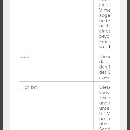
JOBS MIT WU-STUDIUM
ein eingebett
Vimeo-Video
KARRIEREKONTAKTE AN DER WU
abgespielt wi
bedeutet, das
KARRIERENETZWERKE AN DER WU
nächsten Ans
eines Vimeo-V
bevorzugten
Einstellungen
werden.
WU COMMUNITY
vuid
Dieser Cookie
dazu eingeset
den Nutzungs
STUDIERENDE
des Benutzers
speichern.
ALUMNI
__cf_bm
Dieses Cookie
verwendet, u
zwischen Men
und Bots zu
PRESSE
unterscheiden.
für Vimeo no
um, um gülti
MITARBEITENDE
über die Nutz
Service zu s