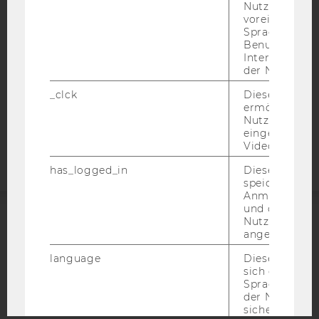
DATENSCHUTZERKLÄRUNG
Nutzer*in, zB.
voreingestell
DATENSCHUTZERKLÄRUNG SOCIAL MEDIA
Sprache, Regi
DATENSCHUTZERKLÄRUNG
Benutzernam
STUDIENBEWERBER*INNEN UND STUDIERENDE
Interaktionsd
der Nutzer*in
COOKIE EINSTELLUNGEN
_clck
Dieses Cooki
ermöglicht di
Barrierefreiheitserklärung
Nutzung des
Webseite
eingebettete
Video Players
has_logged_in
Dieses Cooki
speichert
Anmeldeinfo
und ob sich de
Nutzer*in jem
ACCREDITED BY:
angemeldet h
language
Dieses Cooki
EQUIS
AACSB
sich die
Spracheinstel
der Nutzer*in
sichergestellt