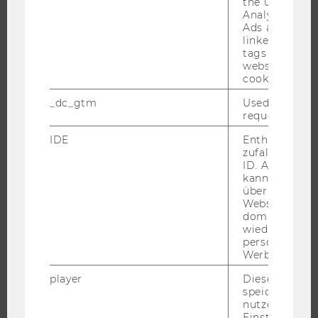
the user. If G
ÜBER DIE WU
Analytics and
Ads accounts 
ORGANISATION
linked, the co
WIRTSCHAFT UND GESELLSCHAFT
tags on the G
website read 
CAMPUS
cookie.
NEWS
_dc_gtm
Used to throt
EVENTS ARCHIV
request rate.
EVENTS
IDE
Enthält eine
zufallsgenerie
WU FOUNDATION
ID. Anhand di
kann Google 
über verschie
Websites
domainübergr
JOBS
wiedererkenn
personalisiert
JOBS
Werbung auss
JOBPORTAL
player
Dieses Cooki
RESEARCH CAREER
speichert
nutzerspezifi
WELCOME SERVICES
Einstellungen