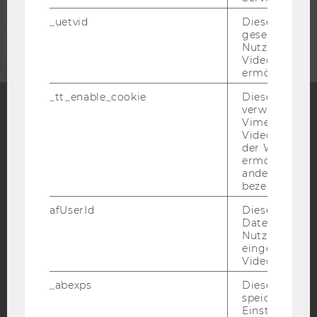
UNTERNEHMEN
_uetvid
Dieses Cookie
gesetzt, um d
Nutzung des 
Videoplayers 
ermöglichen
_tt_enable_cookie
Dieses Cookie
verwendet, u
Vimeo-
Facebook
Instagram
Blog
Videoeinbett
der WU-Websi
ermöglichen 
andere nicht 
bezeichnete 
YouTube
Newsletter
Bluesky
afUserId
Dieses Cooki
Daten von
Nutzer*innen,
eingebettete
Videos intera
IMPRESSUM
_abexps
Dieses Cooki
BARRIEREFREIHEITSERKLÄRUNG WEBSEITE
speichert get
Einstellungen