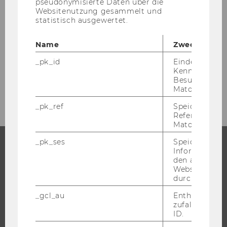
pseudonymisierte Daten über die
Websitenutzung gesammelt und
statistisch ausgewertet.
Presseaussendungen
Name
Zweck
_pk_id
Eindeutige
Kennzeichnun
Besuchers du
Archiv
Matomo.
_pk_ref
Speicherung 
Referrers dur
Matomo.
_pk_ses
Speicherung 
Informatione
STUDIUM
den aktuellen
Webseitenbe
durch Matom
WARUM WU?
_gcl_au
Enthält eine
BACHELOR
zufallsgenerie
MASTER
ID.
DOKTORAT / PHD