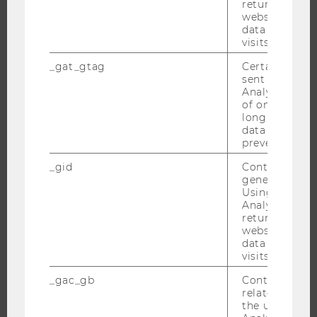
returning use
website and 
data from pre
UNIVERSITÄT
visits.
_gat_gtag
Certain data i
ÜBER DIE WU
sent to Googl
ORGANISATION
Analytics a 
of once per m
WIRTSCHAFT UND GESELLSCHAFT
long as it is s
CAMPUS
data transfers
prevented.
NEWS
_gid
Contains a r
EVENTS ARCHIV
generated use
EVENTS
Using this ID
Analytics can
WU FOUNDATION
returning use
website and 
data from pre
visits.
JOBS
_gac_gb
Contains cam
related infor
JOBS
the user. If G