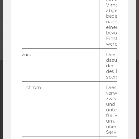
Vimeo-Video
abgespielt wi
MITARBEITENDE
bedeutet, das
nächsten Ans
eines Vimeo-V
bevorzugten
UNTERNEHMEN
Einstellungen
werden.
vuid
Dieser Cookie
dazu eingeset
den Nutzungs
des Benutzers
speichern.
Facebook
Instagram
Blog
__cf_bm
Dieses Cookie
verwendet, u
zwischen Men
und Bots zu
YouTube
Newsletter
Bluesky
unterscheiden.
für Vimeo no
um, um gülti
über die Nutz
Service zu s