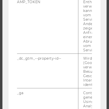
AMP_TOKEN
Enthält ein To
EXECUTIVE EDUCATION
verwendet we
kann, um eine
BEWERBUNG UND ZULASSUNG
vom AMP-Clie
Service abzur
INFORMATIONEN FÜR STUDIERENDE
Andere mögli
INTERNATIONALE UND INCOMING EXCHANGE STUDIERENDE
zeigen Opt-ou
Anfrage im G
ANGEBOTE FÜR SCHULEN UND STUDIENINTERESSIERTE
einen Fehler 
Abrufen einer
STUDENT CLUBS
vom AMP Clie
Service an.
_dc_gtm_--property-id--
Wird von Dou
FORSCHUNG
(Google Tag 
verwendet, u
Besucher nach
FORSCHUNGSPORTAL
Geschlecht o
FORSCHENDE
Interessen zu
identifizieren.
IMPACT DER FORSCHUNG
_ga
Contains a r
ORGANISATION DER FORSCHUNG
generated use
FORSCHUNGSINFRASTRUKTUR
Using this ID
Analytics can