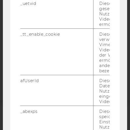
_uetvid
Dieses Cookie
IMPRESSUM
gesetzt, um d
Nutzung des 
BARRIEREFREIHEITSERKLÄRUNG WEBSEITE
Videoplayers 
DATENSCHUTZERKLÄRUNG
ermöglichen
DATENSCHUTZERKLÄRUNG SOCIAL MEDIA
_tt_enable_cookie
Dieses Cookie
verwendet, u
DATENSCHUTZERKLÄRUNG
Vimeo-
STUDIENBEWERBER*INNEN UND STUDIERENDE
Videoeinbett
COOKIE EINSTELLUNGEN
der WU-Websi
ermöglichen 
andere nicht 
Barrierefreiheitserklärung
bezeichnete 
Webseite
afUserId
Dieses Cooki
Daten von
Nutzer*innen,
eingebettete
Videos intera
_abexps
Dieses Cooki
speichert get
ACCREDITED BY:
Einstellungen
Nutzer*in, zB.
EQUIS
AACSB