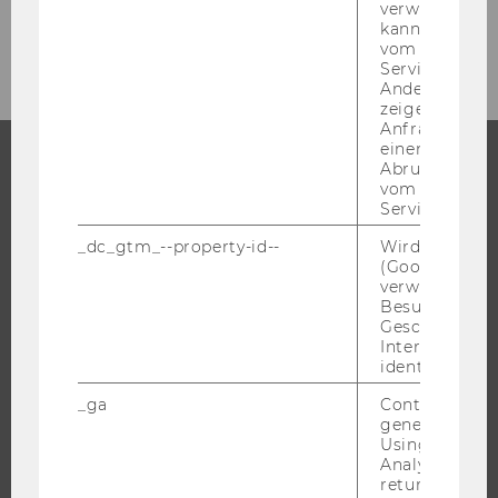
verwendet we
Archiv
kann, um eine
vom AMP-Clie
Service abzur
Andere mögli
zeigen Opt-ou
Anfrage im G
einen Fehler 
Abrufen einer
vom AMP Clie
STUDIUM
Service an.
WARUM WU?
_dc_gtm_--property-id--
Wird von Dou
(Google Tag 
BACHELOR
verwendet, u
MASTER
Besucher nach
Geschlecht o
DOKTORAT / PHD
Interessen zu
identifizieren.
EXECUTIVE EDUCATION
BEWERBUNG UND ZULASSUNG
_ga
Contains a r
generated use
INFORMATIONEN FÜR STUDIERENDE
Using this ID
Analytics can
INTERNATIONALE UND INCOMING EXCHANGE STUDIERENDE
returning use
ANGEBOTE FÜR SCHULEN UND STUDIENINTERESSIERTE