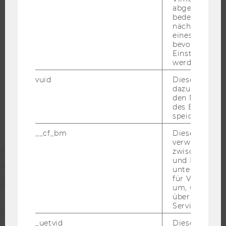
KARRIERENETZWERKE AN DER WU
abgespielt wi
bedeutet, das
nächsten Ans
eines Vimeo-V
bevorzugten
Einstellungen
WU COMMUNITY
werden.
vuid
Dieser Cookie
dazu eingeset
STUDIERENDE
den Nutzungs
des Benutzers
speichern.
ALUMNI
__cf_bm
Dieses Cookie
verwendet, u
PRESSE
zwischen Men
und Bots zu
unterscheiden.
für Vimeo no
MITARBEITENDE
um, um gülti
über die Nutz
Service zu s
UNTERNEHMEN
_uetvid
Dieses Cookie