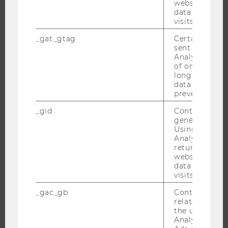
website and 
data from pre
STUDENT CLUBS
visits.
_gat_gtag
Certain data i
sent to Googl
Analytics a 
FORSCHUNG
of once per m
long as it is s
FORSCHUNGSPORTAL
data transfers
prevented.
FORSCHENDE
IMPACT DER FORSCHUNG
_gid
Contains a r
generated use
ORGANISATION DER FORSCHUNG
Using this ID
Analytics can
FORSCHUNGSINFRASTRUKTUR
returning use
website and 
data from pre
visits.
UNIVERSITÄT
_gac_gb
Contains cam
related infor
ÜBER DIE WU
the user. If G
ORGANISATION
Analytics and