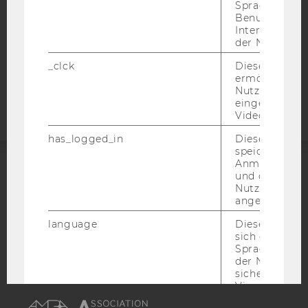
Sprache, Regi
STUDIENBEWERBER*INNEN UND STUDIERENDE
Benutzernam
Interaktionsd
COOKIE EINSTELLUNGEN
der Nutzer*in
_clck
Dieses Cooki
Barrierefreiheitserklärung
ermöglicht di
Webseite
Nutzung des
eingebettete
Video Players
has_logged_in
Dieses Cooki
speichert
Anmeldeinfo
und ob sich de
ACCREDITED BY:
Nutzer*in jem
angemeldet h
EQUIS
AACSB
language
Dieses Cooki
sich die
Spracheinstel
der Nutzer*in
sichergestellt
AMBA
Vimeo in der
Nutzer ausge