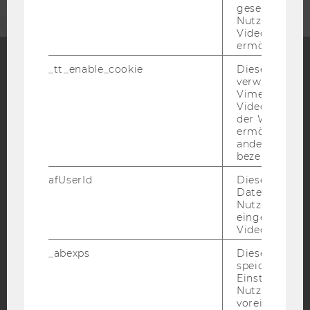
gesetzt, um d
Nutzung des 
Videoplayers 
ermöglichen
_tt_enable_cookie
Dieses Cookie
verwendet, u
Facebook
Instagram
Blog
Vimeo-
Videoeinbett
der WU-Websi
ermöglichen 
YouTube
Newsletter
Bluesky
andere nicht 
bezeichnete 
afUserId
Dieses Cooki
Daten von
Nutzer*innen,
eingebettete
IMPRESSUM
Videos intera
BARRIEREFREIHEITSERKLÄRUNG WEBSEITE
_abexps
Dieses Cooki
speichert get
DATENSCHUTZERKLÄRUNG
Einstellungen
DATENSCHUTZERKLÄRUNG SOCIAL MEDIA
Nutzer*in, zB.
voreingestell
DATENSCHUTZERKLÄRUNG