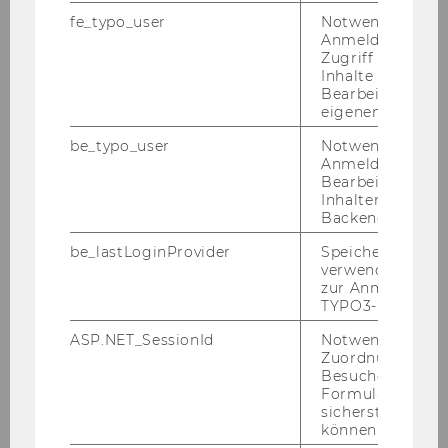
wir­ken. Die­ser Ef­fekt wurde bis dato in der Dis­
fe_typo_user
Notwendig für d
kus­si­on um die Kos­ten von Kli­ma­po­li­tik ver­
Anmeldung und
Zugriff auf gesc
nach­läs­sigt. Mit dem Schrö­din­ger Sti­pen­di­um
Inhalte oder zur
fi­nan­ziert der FWF diese For­schung, wel­che in
Bearbeitung des
Ko­ope­ra­ti­on mit Wis­sen­schaf­ter/inne/n der Co­
eigenen Profils.
lum­bia Uni­ver­si­ty in New York und der Uni­ver­si­
be_typo_user
Notwendig für d
ty of Ca­li­for­nia in Ber­ke­ley durch­ge­führt wird.
Anmeldung und
„Um­welt­po­li­ti­sche Ent­schei­dun­gen nach­hal­tig
Bearbeitung von
Inhalten im TYP
und ver­bind­lich um­zu­set­zen ist eine wahre
Backend.
Her­aus­for­de­rung – Unser Bei­trag soll nun hel­
be_lastLoginProvider
Speichert die zul
fen diese Her­aus­for­de­rung bes­ser zu meis­
verwendete Met
tern“, gibt sich Dr. Rezai ab­schlie­ßend zu­ver­
zur Anmeldung f
sicht­lich.
TYPO3-Backend.
Kontakt:
ASP.NET_SessionId
Notwendig, um 
Zuordnung von
Mag. Cornelia Moll
Besucher zu
Pressesprecherin
Formulareingab
sicherstellen zu
Tel: + 43-1-31336-4977
können.
cornelia.moll@wu.ac.at