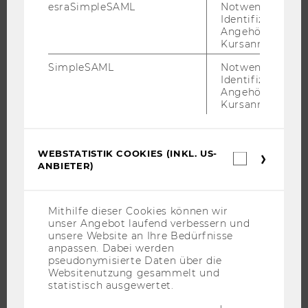
esraSimpleSAML
Notwendig zur
Identifizierung 
WARUM WU?
Angehörige/r für
BACHELOR
Kursanmeldung.
MASTER
SimpleSAML
Notwendig zur
Identifizierung 
DOKTORAT / PHD
Angehörige/r für
EXECUTIVE EDUCATION
Kursanmeldung.
BEWERBUNG UND ZULASSUNG
INFORMATIONEN FÜR STUDIERENDE
WEBSTATISTIK COOKIES (INKL. US-
Webstatis
INTERNATIONALE UND INCOMING EXCHANGE STUDIERENDE
ANBIETER)
Cookies
ANGEBOTE FÜR SCHULEN UND STUDIENINTERESSIERTE
(inkl.
US-
STUDENT CLUBS
Anbieter)
Mithilfe dieser Cookies können wir
unser Angebot laufend verbessern und
unsere Website an Ihre Bedürfnisse
anpassen. Dabei werden
FORSCHUNG
pseudonymisierte Daten über die
Websitenutzung gesammelt und
statistisch ausgewertet.
FORSCHUNGSPORTAL