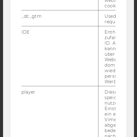
website read 
YouTube
Newsletter
Bluesky
cookie.
_dc_gtm
Used to throt
request rate.
IDE
Enthält eine
zufallsgenerie
IMPRESSUM
ID. Anhand di
kann Google 
BARRIEREFREIHEITSERKLÄRUNG WEBSEITE
über verschie
Websites
DATENSCHUTZERKLÄRUNG
domainübergr
DATENSCHUTZERKLÄRUNG SOCIAL MEDIA
wiedererkenn
personalisiert
DATENSCHUTZERKLÄRUNG
Werbung auss
STUDIENBEWERBER*INNEN UND STUDIERENDE
player
Dieses Cooki
COOKIE EINSTELLUNGEN
speichert
nutzerspezifi
Einstellungen
Barrierefreiheitserklärung
ein eingebett
Webseite
Vimeo-Video
abgespielt wi
bedeutet, das
nächsten Ans