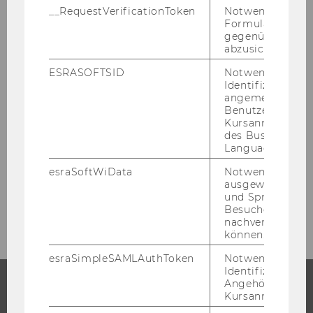
__RequestVerificationToken
Notwendig, um 
WU Pres­se­info: Reich wer­den durch Um­welt­
Formulareingab
po­li­tik als PDF
gegenüber Angri
abzusichern.
ESRASOFTSID
Notwendig zur
ZURÜCK ZUR ÜBERSICHT
Identifizierung 
angemeldeten
Benutzers im
Kursanmeldung
des Business
Presseaussendungen
Language Center
esraSoftWiData
Notwendig um
ausgewählte Sp
und Sprachkurse
Archiv
Besuchers
nachverfolgen z
können.
esraSimpleSAMLAuthToken
Notwendig zur
Identifizierung 
Angehörige/r für
Kursanmeldung.
STUDIUM