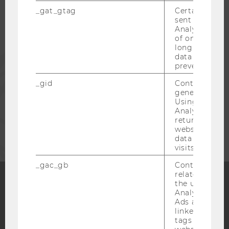
_gat_gtag
Certain data i
sent to Googl
ALUMNI
Analytics a 
of once per m
long as it is s
PRESSE
data transfers
prevented.
_gid
Contains a r
MITARBEITENDE
generated use
Using this ID
Analytics can
UNTERNEHMEN
returning use
website and 
data from pre
visits.
_gac_gb
Contains cam
related infor
the user. If G
Analytics and
Facebook
Instagram
Blog
Ads accounts 
linked, the co
tags on the G