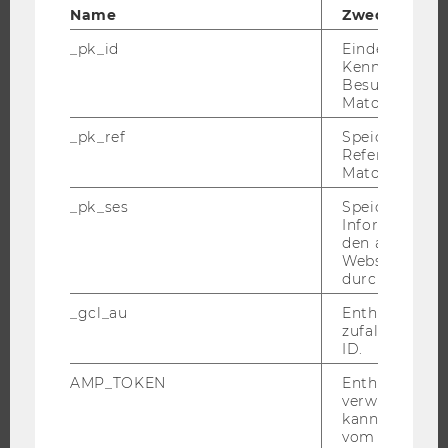
FORSCHENDE
Name
Zweck
IMPACT DER FORSCHUNG
_pk_id
Eindeutige
ORGANISATION DER FORSCHUNG
Kennzeichnun
Besuchers du
FORSCHUNGSINFRASTRUKTUR
Matomo.
_pk_ref
Speicherung 
Referrers dur
Matomo.
UNIVERSITÄT
_pk_ses
Speicherung 
ÜBER DIE WU
Informatione
den aktuellen
ORGANISATION
Webseitenbe
WIRTSCHAFT UND GESELLSCHAFT
durch Matom
CAMPUS
_gcl_au
Enthält eine
zufallsgenerie
NEWS
ID.
EVENTS ARCHIV
AMP_TOKEN
Enthält ein To
EVENTS
verwendet we
kann, um eine
WU FOUNDATION
vom AMP-Clie