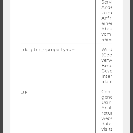
Service abzur
Andere mögli
zeigen Opt-ou
JOBS
Anfrage im G
einen Fehler 
Abrufen einer
JOBS
vom AMP Clie
JOBPORTAL
Service an.
RESEARCH CAREER
_dc_gtm_--property-id--
Wird von Dou
(Google Tag 
WELCOME SERVICES
verwendet, u
JOBS MIT WU-STUDIUM
Besucher nach
Geschlecht o
KARRIEREKONTAKTE AN DER WU
Interessen zu
KARRIERENETZWERKE AN DER WU
identifizieren.
_ga
Contains a r
generated use
Using this ID
Analytics can
WU COMMUNITY
returning use
website and 
data from pre
visits.
STUDIERENDE