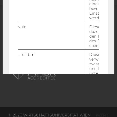
eines Vimeo-V
bevorzugten
Einstellungen
werden.
ACCREDITED BY:
vuid
Dieser Cookie
EQUIS
AACSB
dazu eingeset
den Nutzungs
des Benutzers
speichern.
__cf_bm
Dieses Cookie
verwendet, u
AMBA
zwischen Men
und Bots zu
unterscheiden.
für Vimeo no
um, um gülti
über die Nutz
Service zu s
_uetvid
Dieses Cookie
gesetzt, um d
Nutzung des 
© 2026 WIRTSCHAFTSUNIVERSITÄT WIEN
Videoplayers 
#42246