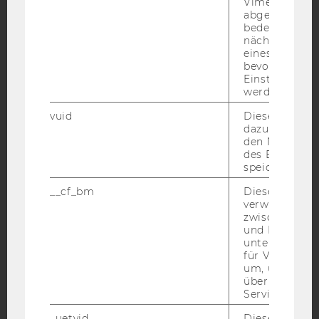
Vimeo-Video
abgespielt wi
YouTube
Newsletter
Bluesky
bedeutet, das
nächsten Ans
eines Vimeo-V
bevorzugten
Einstellungen
werden.
IMPRESSUM
vuid
Dieser Cookie
dazu eingeset
BARRIEREFREIHEITSERKLÄRUNG WEBSEITE
den Nutzungs
des Benutzers
DATENSCHUTZERKLÄRUNG
speichern.
DATENSCHUTZERKLÄRUNG SOCIAL MEDIA
__cf_bm
Dieses Cookie
DATENSCHUTZERKLÄRUNG
verwendet, u
STUDIENBEWERBER*INNEN UND STUDIERENDE
zwischen Men
und Bots zu
COOKIE EINSTELLUNGEN
unterscheiden.
für Vimeo no
um, um gülti
Barrierefreiheitserklärung
über die Nutz
Webseite
Service zu s
_uetvid
Dieses Cookie