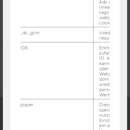
Ads accounts 
STUDIERENDE
linked, the co
tags on the G
website read 
ALUMNI
cookie.
_dc_gtm
Used to throt
PRESSE
request rate.
IDE
Enthält eine
zufallsgenerie
MITARBEITENDE
ID. Anhand di
kann Google 
über verschie
UNTERNEHMEN
Websites
domainübergr
wiedererkenn
personalisiert
Werbung auss
player
Dieses Cooki
speichert
nutzerspezifi
Facebook
Instagram
Blog
Einstellungen
ein eingebett