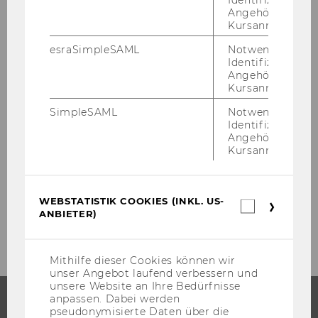
Te­le­fon: +43 1 31336 4977
Angehörige/r für
cor­ne­lia.moll@wu.ac.at
Kursanmeldung.
WU Pres­se­infor­ma­ti­on "ITalks IV" als PDF
esraSimpleSAML
Notwendig zur
Identifizierung 
Angehörige/r für
Kursanmeldung.
ZURÜCK ZUR ÜBERSICHT
SimpleSAML
Notwendig zur
Identifizierung 
Angehörige/r für
Kursanmeldung.
Presseaussendungen
WEBSTATISTIK COOKIES (INKL. US-
Webstatis
ANBIETER)
Archiv
Cookies
(inkl.
US-
Anbieter)
Mithilfe dieser Cookies können wir
unser Angebot laufend verbessern und
unsere Website an Ihre Bedürfnisse
anpassen. Dabei werden
pseudonymisierte Daten über die