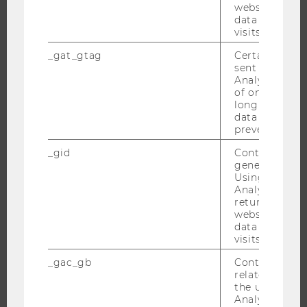
website and 
data from pre
visits.
JOBS
_gat_gtag
Certain data i
sent to Googl
Analytics a 
JOBS
of once per m
JOBPORTAL
long as it is s
data transfers
RESEARCH CAREER
prevented.
WELCOME SERVICES
_gid
Contains a r
JOBS MIT WU-STUDIUM
generated use
Using this ID
KARRIEREKONTAKTE AN DER WU
Analytics can
KARRIERENETZWERKE AN DER WU
returning use
website and 
data from pre
visits.
_gac_gb
Contains cam
WU COMMUNITY
related infor
the user. If G
Analytics and