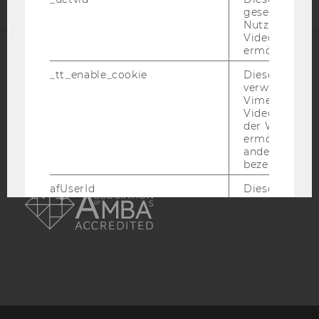
gesetzt, um d
Nutzung des 
Videoplayers 
ermöglichen
ACCREDITED BY:
_tt_enable_cookie
Dieses Cookie
verwendet, u
EQUIS
AACSB
Vimeo-
Videoeinbett
der WU-Websi
ermöglichen 
andere nicht 
bezeichnete 
AMBA
afUserId
Dieses Cooki
Daten von
Nutzer*innen,
eingebettete
Videos intera
_abexps
Dieses Cooki
speichert get
Einstellungen
Nutzer*in, zB.
voreingestell