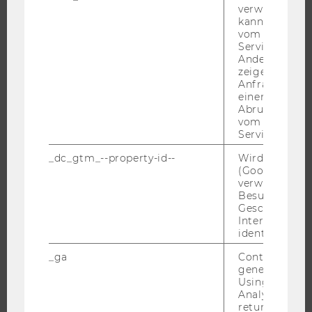
verwendet we
FORSCHENDE
kann, um eine
vom AMP-Clie
IMPACT DER FORSCHUNG
Service abzur
ORGANISATION DER FORSCHUNG
Andere mögli
zeigen Opt-ou
FORSCHUNGSINFRASTRUKTUR
Anfrage im G
einen Fehler 
Abrufen einer
vom AMP Clie
Service an.
UNIVERSITÄT
_dc_gtm_--property-id--
Wird von Dou
ÜBER DIE WU
(Google Tag 
verwendet, u
ORGANISATION
Besucher nach
WIRTSCHAFT UND GESELLSCHAFT
Geschlecht o
Interessen zu
CAMPUS
identifizieren.
NEWS
_ga
Contains a r
EVENTS ARCHIV
generated use
Using this ID
EVENTS
Analytics can
WU FOUNDATION
returning use