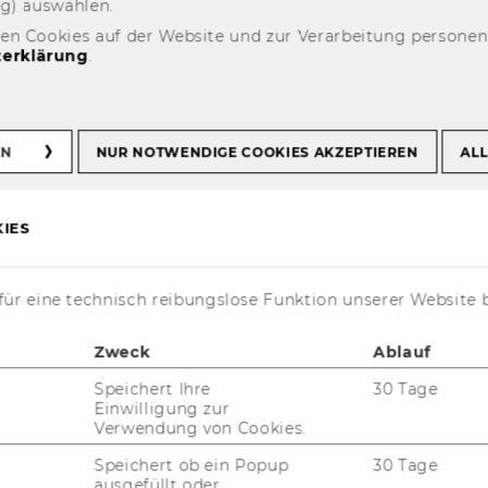
ng) aus­wäh­len.
den Cookies auf der Website und zur Verarbeitung persone
erklärung
.
as uns wirklich
EN
NUR NOTWENDIGE COOKIES AKZEPTIEREN
ALL
IES
ür eine technisch reibungslose Funktion unserer Website 
Zweck
Ablauf
Speichert Ihre
30 Tage
Einwilligung zur
Verwendung von Cookies.
en dazu be­wo­gen wer­den Gutes
i­ze braucht es, damit sie sich in
Speichert ob ein Popup
30 Tage
ausgefüllt oder