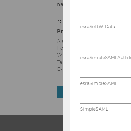
nals.plos.org/plo­so­ne/ar­ti­cl
Wei­te­re In­for­ma­tio­nen z
esraSoftWiData
Pres­se­kon­takt:
Alex­an­der Vieß
For­schungs­kom­mu­ni­ka­ti­on
Wirt­schafts­uni­ver­si­tät Wien
esraSimpleSAMLAuthT
Tel: + 43-​1-31336-5478
E-​Mail: alex­an­der.viess@wu.ac
esraSimpleSAML
ZURÜCK ZUR ÜBERSICHT
SimpleSAML