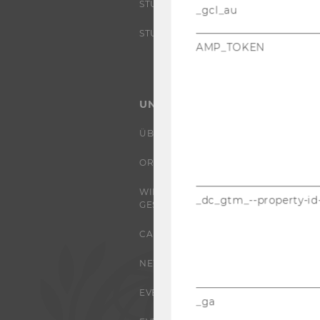
STUDIENINTERESSIERTE
_gcl_au
STUDENT CLUBS
AMP_TOKEN
UNIVERSITÄT
ÜBER DIE WU
ORGANISATION
WIRTSCHAFT UND
_dc_gtm_--property-id
GESELLSCHAFT
CAMPUS
NEWS
EVENTS ARCHIV
_ga