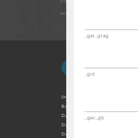
EVENTS
WU FOUNDATION
_gat_gtag
Facebook
Instagram
Blog
Yo
_gid
IMPRESSUM
BARRIEREFREIHEITSERKLÄRUN
DATENSCHUTZERKLÄRUNG
_gac_gb
DATENSCHUTZERKLÄRUNG SOC
DATENSCHUTZERKLÄRUNG ST