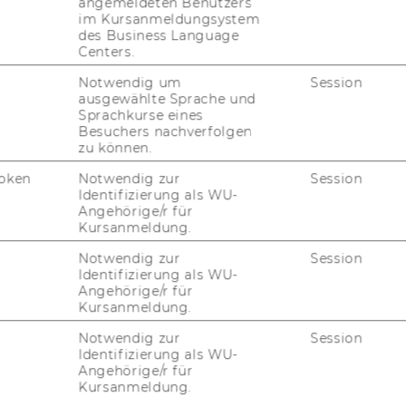
angemeldeten Benutzers
e?id=10.1371/jour­nal.pone.0249217
im Kursanmeldungsystem
des Business Language
Centers.
um Kultur-​Token
Notwendig um
Session
ausgewählte Sprache und
Sprachkurse eines
Besuchers nachverfolgen
zu können.
oken
Notwendig zur
Session
Identifizierung als WU-
Angehörige/r für
.at
Kursanmeldung.
Notwendig zur
Session
Identifizierung als WU-
Angehörige/r für
Kursanmeldung.
Notwendig zur
Session
Identifizierung als WU-
Angehörige/r für
Kursanmeldung.