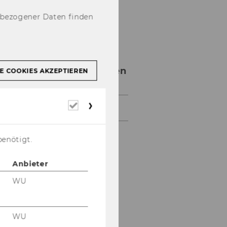
nbezogener Daten finden
Presseaussendungen
E COOKIES AKZEPTIEREN
Erforderliche
Archiv
Cookies
benötigt.
Anbieter
WU
WU