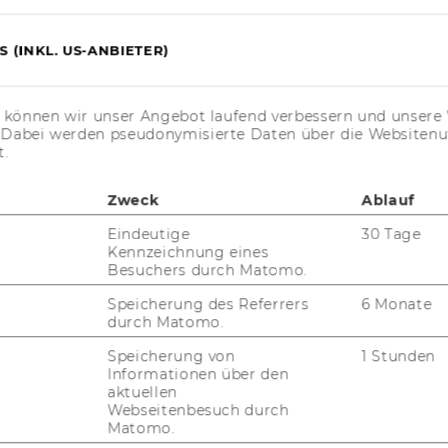
FORSCHUNG
WU
 (INKL. US-ANBIETER)
FORSCHUNGSPORTAL
ST
FORSCHENDE
s können wir unser Angebot laufend verbessern und unsere 
. Dabei werden pseudonymisierte Daten über die Website
IMPACT DER FORSCHUNG
AL
t.
ORGANISATION DER
FORSCHUNG
Zweck
Ablauf
PR
Eindeutige
30 Tage
FORSCHUNGSINFRASTRUKTUR
Kennzeichnung eines
Besuchers durch Matomo.
MI
Speicherung des Referrers
6 Monate
durch Matomo.
UN
Speicherung von
1 Stunden
Informationen über den
aktuellen
Webseitenbesuch durch
Matomo.