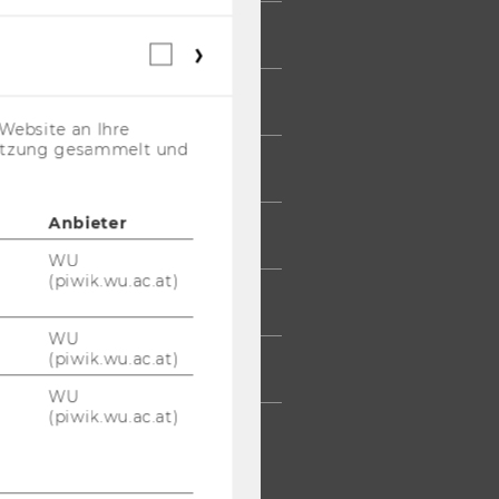
 COMMUNITY
Webstatistik
Cookies
(inkl.
UDIERENDE
US-
Website an Ihre
Anbieter)
nutzung gesammelt und
UMNI
Anbieter
ESSE
WU
(piwik.wu.ac.at)
TARBEITENDE
WU
(piwik.wu.ac.at)
TERNEHMEN
WU
(piwik.wu.ac.at)