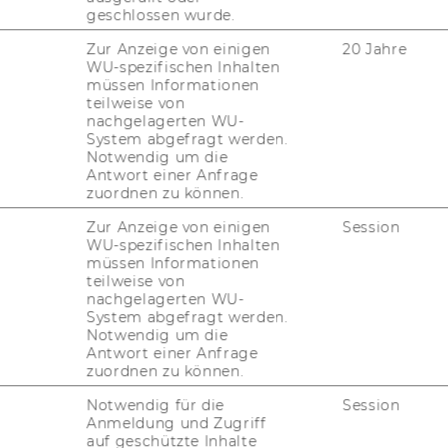
in­brin­gen, häu­fi­ger öf­fent­li­che
geschlossen wurde.
­zen oder ge­sün­der leben? Die­sen
Zur Anzeige von einigen
20 Jahre
eine neue Stu­die der Wirt­schafts­
WU-spezifischen Inhalten
müssen Informationen
U).
teilweise von
nachgelagerten WU-
System abgefragt werden.
akob Ha­ckel und Al­fred Tau­des, For­schungs­
Notwendig um die
o­mie der WU ge­mein­sam mit Co-​Autoren der
Antwort einer Anfrage
zuordnen zu können.
o, Soka und Meiji, ob fi­nan­zi­el­le oder so­zia­le
 ge­mein­nüt­zi­gem Ver­hal­ten zu be­we­gen.
Zur Anzeige von einigen
Session
WU-spezifischen Inhalten
u­die fan­den die For­scher her­aus, dass Men­
müssen Informationen
cht ein­brin­gen, durch fi­nan­zi­el­le An­rei­
teilweise von
en. Um­ge­kehrt haben so­zia­le An­rei­ze die
nachgelagerten WU-
System abgefragt werden.
e sich in gro­ßem Maße ein­brin­gen.
Notwendig um die
Antwort einer Anfrage
zuordnen zu können.
Pra­xis
Notwendig für die
Session
Anmeldung und Zugriff
ak­tisch nutz­bar ge­macht wer­den – etwa von
auf geschützte Inhalte