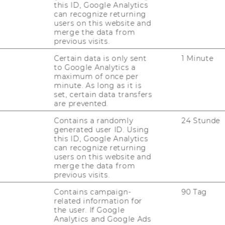
KARRIERENETZWERKE AN DER
this ID, Google Analytics
WU
can recognize returning
users on this website and
merge the data from
previous visits.
Certain data is only sent
1 Minute
to Google Analytics a
maximum of once per
minute. As long as it is
set, certain data transfers
uTube
Newsletter
Bluesky
are prevented.
ACCREDITED B
EQUIS
AAC
Contains a randomly
24 Stunde
generated user ID. Using
this ID, Google Analytics
can recognize returning
users on this website and
merge the data from
G WEBSEITE
previous visits.
Contains campaign-
90 Tag
related information for
IAL MEDIA
the user. If Google
UDIENBEWERBER*INNEN
Analytics and Google Ads