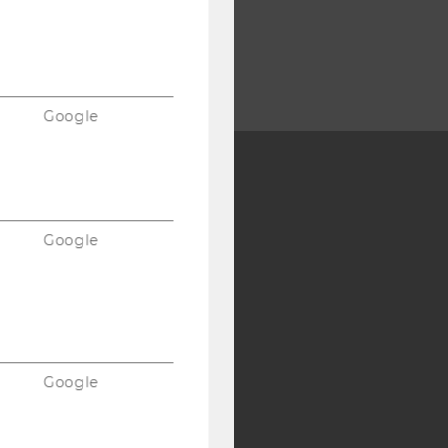
Google
Y:
SB
AMBA
Google
Google