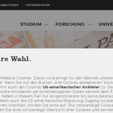
ARBEITENDE
UNTERNEHMEN
STUDIUM
FORSCHUNG
UNIVE
hre Wahl.
Web­site Coo­kies. Davon sind ei­ni­ge für den Be­trieb un­se­rer
­nal. Wenn Sie auf den But­ton „Alle Coo­kies ak­zep­tie­ren“ kli
damit auch den Coo­kies
US-​amerikanischer An­bie­ter
zu. Da­
oo­kie er­ho­be­nen per­so­nen­be­zo­ge­nen Daten kei­nem dem 
haben in die­sem Fall nur ein­ge­schränk­te bis keine da­ten­sc
e kann auch die US-​amerikanische Re­gie­rung Zu­gang zu die
Presse
Presseaussendungen
eh­nen möch­ten, kli­cken Sie bitte auf „Nur not­wen­di­ge Coo­kies
fin­den Sie eine voll­stän­di­ge Über­sicht aller Coo­kies und kön