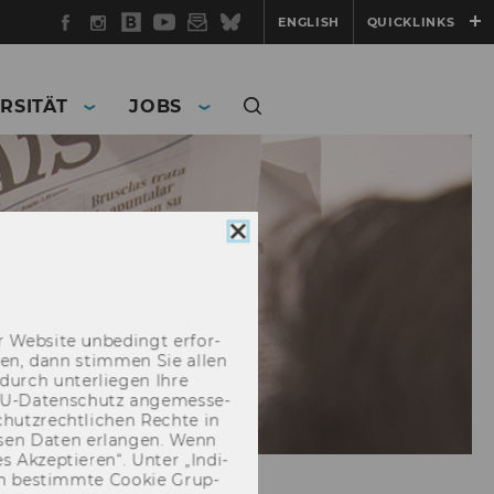
Facebook
Instagram
WU
YouTube
Newsletter
Bluesky
ENGLISH
QUICKLINKS
Blog
RSITÄT
JOBS
Cookie
Consent
schließen
 Web­site un­be­dingt er­for­
­cken, dann stim­men Sie allen
durch un­ter­lie­gen Ihre
EU-​Datenschutz an­ge­mes­se­
hutz­recht­li­chen Rech­te in
­sen Daten er­lan­gen. Wenn
 Ak­zep­tie­ren“. Unter „In­di­
­nen be­stimm­te Coo­kie Grup­