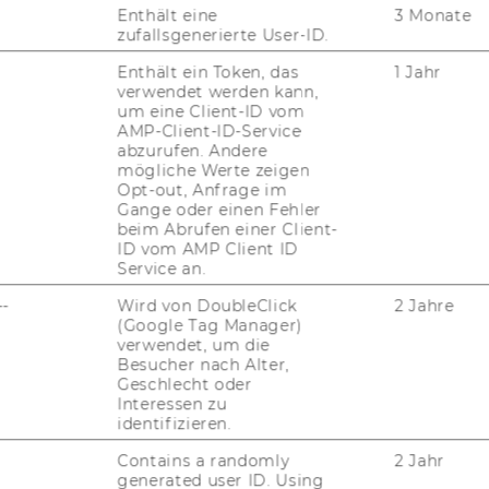
Enthält eine
3 Monate
zufallsgenerierte User-ID.
Enthält ein Token, das
1 Jahr
verwendet werden kann,
um eine Client-ID vom
AMP-Client-ID-Service
abzurufen. Andere
JOBS
mögliche Werte zeigen
Opt-out, Anfrage im
JOBS
Gange oder einen Fehler
beim Abrufen einer Client-
ID vom AMP Client ID
JOBPORTAL
Service an.
RESEARCH CAREER
--
Wird von DoubleClick
2 Jahre
(Google Tag Manager)
WELCOME SERVICES
verwendet, um die
Besucher nach Alter,
JOBS MIT WU-STUDIUM
Geschlecht oder
Interessen zu
identifizieren.
KARRIEREKONTAKTE AN DER
WU
Contains a randomly
2 Jahr
generated user ID. Using