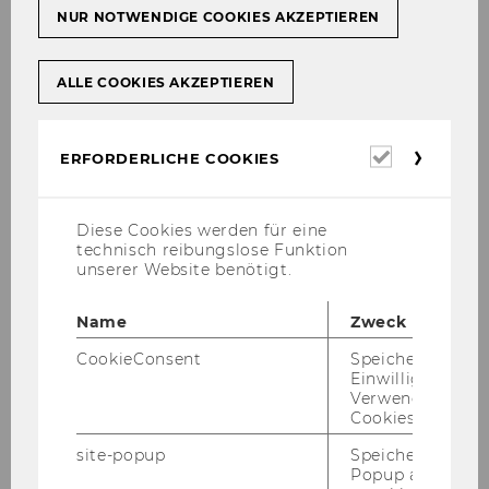
Auf­ga­ben nut­zen. Die dafür be­nö­tig­te Soft­ware
NUR NOTWENDIGE COOKIES AKZEPTIEREN
wird zen­tral über vir­tu­el­le PC-​Arbeitsplätze be­
reit­ge­stellt.
ALLE COOKIES AKZEPTIEREN
Erforderl
ERFORDERLICHE COOKIES
Cookies
Prä­senz­leh­re
Diese Cookies werden für eine
technisch reibungslose Funktion
unserer Website benötigt.
Hy­bri­de Lehre
Name
Zweck
CookieConsent
Speichert Ihre
Einwilligung zur
Verwendung vo
Cookies.
Syn­chro­ne Online-​Lehre
site-popup
Speichert ob ein
Popup ausgefüll