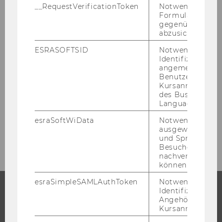
__RequestVerificationToken
Notwendig, um 
Formulareingab
gegenüber Angri
Digital Prüfen
abzusichern.
ESRASOFTSID
Notwendig zur
Tools & Technologien für die digitale Lehre
Identifizierung 
angemeldeten
Benutzers im
FLEX - Future Learning Experience
Kursanmeldung
des Business
Förderungen
Language Center
esraSoftWiData
Notwendig um
Kontakt
ausgewählte Sp
und Sprachkurse
Besuchers
nachverfolgen z
können.
esraSimpleSAMLAuthToken
Notwendig zur
Identifizierung 
Angehörige/r für
STUDIUM
Kursanmeldung.