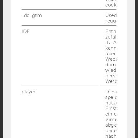
cookie.
_dc_gtm
Used to throt
request rate.
IDE
Enthält eine
IMPRESSUM
zufallsgenerie
ID. Anhand di
BARRIEREFREIHEITSERKLÄRUNG WEBSEITE
kann Google 
über verschie
DATENSCHUTZERKLÄRUNG
Websites
DATENSCHUTZERKLÄRUNG SOCIAL MEDIA
domainübergr
wiedererkenn
DATENSCHUTZERKLÄRUNG
personalisiert
STUDIENBEWERBER*INNEN UND STUDIERENDE
Werbung auss
COOKIE EINSTELLUNGEN
player
Dieses Cooki
speichert
nutzerspezifi
Barrierefreiheitserklärung
Einstellungen
Webseite
ein eingebett
Vimeo-Video
abgespielt wi
bedeutet, das
nächsten Ans