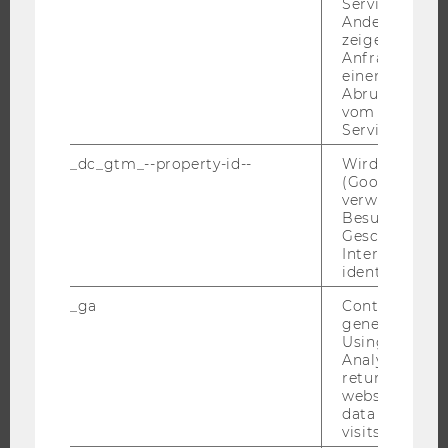
Service abzur
Andere mögli
JOBS
zeigen Opt-ou
Anfrage im G
JOBS
einen Fehler 
Abrufen einer
JOBPORTAL
vom AMP Clie
Service an.
RESEARCH CAREER
WELCOME SERVICES
_dc_gtm_--property-id--
Wird von Dou
(Google Tag 
JOBS MIT WU-STUDIUM
verwendet, u
Besucher nach
KARRIEREKONTAKTE AN DER WU
Geschlecht o
KARRIERENETZWERKE AN DER WU
Interessen zu
identifizieren.
_ga
Contains a r
generated use
Using this ID
WU COMMUNITY
Analytics can
returning use
website and 
STUDIERENDE
data from pre
visits.