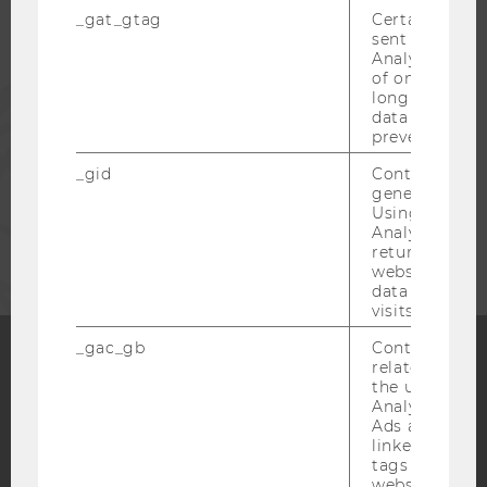
_gat_gtag
Certain data i
ALUMNI
sent to Googl
Analytics a 
of once per m
PRESSE
long as it is s
data transfers
prevented.
MITARBEITENDE
_gid
Contains a r
generated use
Using this ID
UNTERNEHMEN
Analytics can
returning use
website and 
data from pre
visits.
_gac_gb
Contains cam
related infor
the user. If G
Facebook
Instagram
Blog
Analytics and
Ads accounts 
linked, the co
tags on the G
YouTube
Newsletter
Bluesky
website read 