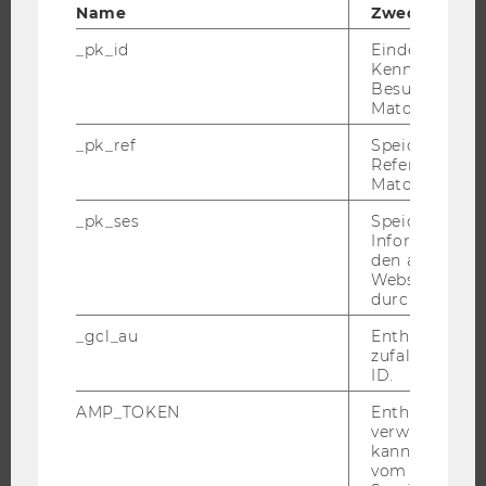
IMPACT DER FORSCHUNG
Name
Zweck
ORGANISATION DER FORSCHUNG
_pk_id
Eindeutige
FORSCHUNGSINFRASTRUKTUR
Kennzeichnun
Besuchers du
Matomo.
_pk_ref
Speicherung 
UNIVERSITÄT
Referrers dur
Matomo.
ÜBER DIE WU
_pk_ses
Speicherung 
ORGANISATION
Informatione
den aktuellen
WIRTSCHAFT UND GESELLSCHAFT
Webseitenbe
durch Matom
CAMPUS
NEWS
_gcl_au
Enthält eine
zufallsgenerie
EVENTS ARCHIV
ID.
EVENTS
AMP_TOKEN
Enthält ein To
WU FOUNDATION
verwendet we
kann, um eine
vom AMP-Clie