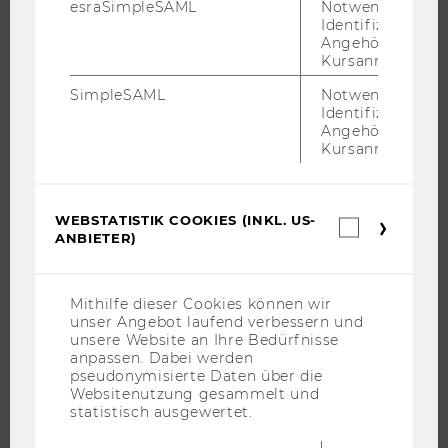
WARUM WU?
esraSimpleSAML
Notwendig zur
Identifizierung 
BACHELOR
Angehörige/r für
Kursanmeldung.
MASTER
DOKTORAT / PHD
SimpleSAML
Notwendig zur
Identifizierung 
EXECUTIVE EDUCATION
Angehörige/r für
Kursanmeldung.
BEWERBUNG UND ZULASSUNG
INFORMATIONEN FÜR STUDIERENDE
INTERNATIONALE UND INCOMING EXCHANGE STUDIERENDE
WEBSTATISTIK COOKIES (INKL. US-
Webstatis
ANGEBOTE FÜR SCHULEN UND STUDIENINTERESSIERTE
ANBIETER)
Cookies
(inkl.
STUDENT CLUBS
US-
Anbieter)
Mithilfe dieser Cookies können wir
unser Angebot laufend verbessern und
unsere Website an Ihre Bedürfnisse
FORSCHUNG
anpassen. Dabei werden
pseudonymisierte Daten über die
Websitenutzung gesammelt und
FORSCHUNGSPORTAL
statistisch ausgewertet.
FORSCHENDE