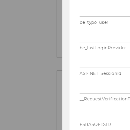
be_typo_user
be_lastLoginProvider
ASP.NET_SessionId
__RequestVerification
ESRASOFTSID