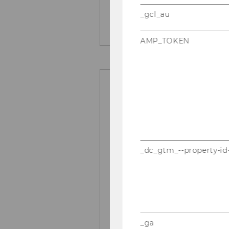
_gcl_au
AMP_TOKEN
_dc_gtm_--property-id
_ga