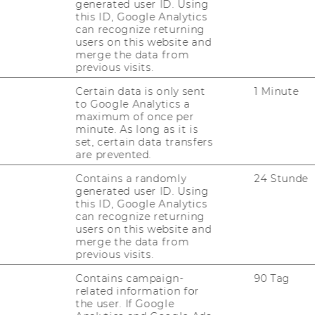
generated user ID. Using
before the interview). Candidates will
this ID, Google Analytics
also be asked about their motivation
can recognize returning
for the program and about their
users on this website and
merge the data from
personal aspirations. The first round of
previous visits.
interviews takes place in the end of
Certain data is only sent
1 Minute
November and the second round in
to Google Analytics a
mid-March.
maximum of once per
minute. As long as it is
set, certain data transfers
are prevented.
Contains a randomly
24 Stunde
generated user ID. Using
this ID, Google Analytics
e
can recognize returning
users on this website and
merge the data from
previous visits.
 WU: Find all rel­ev­ant in­form­a­tion
Contains campaign-
90 Tag
related information for
e Mas­ter's programs at a glance!
the user. If Google