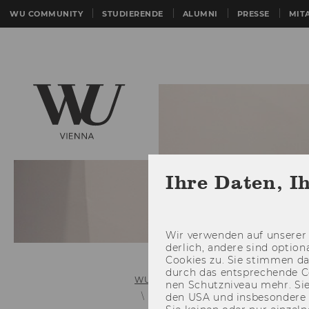
WU COMMUNITY
STUDIERENDE
ALUMNI
PRESSE
MIT
Ihre Daten, I
Wir ver­wen­den auf un­se­rer 
der­lich, an­de­re sind op­tio
Coo­kies zu. Sie stim­men 
durch das ent­spre­chen­de C
WU (Wirtschaftsuniversität Wien)
nen Schutz­ni­veau mehr. Sie 
Application & Admission
den USA und ins­be­son­de­r