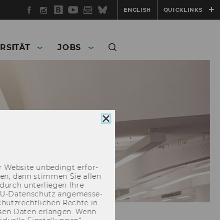
Facebook
Instagram
WU
YouTube
Newsletter
Bluesky
ENGLISH
QUICKLINKS
Blog
RSITÄT
JOBS
Cookie
Consent
schließen
 Web­site un­be­dingt er­for­
­cken, dann stim­men Sie allen
durch un­ter­lie­gen Ihre
EU-​Datenschutz an­ge­mes­se­
hutz­recht­li­chen Rech­te in
­sen Daten er­lan­gen. Wenn