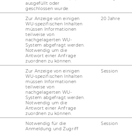
bal en­vi­ron­ment.
ausgefüllt oder
geschlossen wurde.
Zur Anzeige von einigen
20 Jahre
WU-spezifischen Inhalten
müssen Informationen
teilweise von
Admission Requirements
nachgelagerten WU-
System abgefragt werden.
If you are interested in International
Notwendig um die
Antwort einer Anfrage
Management / CEMS Program at
zuordnen zu können.
Vienna University of Economics and
Business, please familiarize yourself
Zur Anzeige von einigen
Session
WU-spezifischen Inhalten
with all relevant information about
müssen Informationen
application process, prerequisites and
teilweise von
deadlines. You may use
nachgelagerten WU-
System abgefragt werden.
the
application guide
to ensure that
Notwendig um die
your application process runs
Antwort einer Anfrage
smoothly.
zuordnen zu können.
IMPORTANT: The decision rights for
Notwendig für die
Session
Anmeldung und Zugriff
which educational programs fulfill