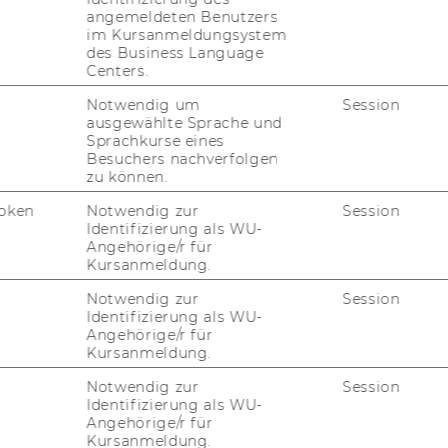
application deadlines
.
angemeldeten Benutzers
im Kursanmeldungsystem
des Business Language
ONLINE APPLICATION TOOL
Centers.
Notwendig um
Session
(available during the application
ausgewählte Sprache und
period)
Sprachkurse eines
Besuchers nachverfolgen
IMPORTANT: Priority deadline III
zu können.
does not apply for the International
oken
Notwendig zur
Session
Management/CEMS program. Only
Identifizierung als WU-
the first two priority deadlines are
Angehörige/r für
available for this program, meaning
Kursanmeldung.
that the final application deadline
Notwendig zur
Session
is January 8th (for 2026/27 intake).
Identifizierung als WU-
Angehörige/r für
Kursanmeldung.
LANGUAGES: Please note, that
Notwendig zur
Session
Language Admission Requirements
Identifizierung als WU-
Angehörige/r für
are different from
CEMS
Kursanmeldung.