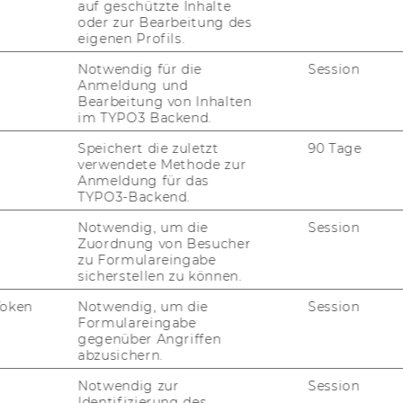
auf geschützte Inhalte
the basic requirements for
oder zur Bearbeitung des
programs offered at WU lie with
eigenen Profils.
WU’s
admissions office
. Please
Notwendig für die
Session
reach out to our colleagues for
Anmeldung und
Bearbeitung von Inhalten
questions about the eligibility of
im TYPO3 Backend.
specific courses or programs.
Speichert die zuletzt
90 Tage
verwendete Methode zur
Anmeldung für das
TYPO3-Backend.
Notwendig, um die
Session
Zuordnung von Besucher
Online Application
zu Formulareingabe
sicherstellen zu können.
All required documents have to be
Token
Notwendig, um die
Session
uploaded via the online application
Formulareingabe
tool. The admission office then checks
gegenüber Angriffen
abzusichern.
if the applications meet the formal
criteria. Please bear in mind our
Notwendig zur
Session
Identifizierung des