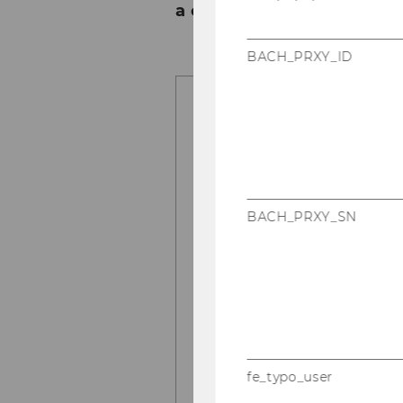
a cul­tu­ral­ly di­ver­se glo­
BACH_PRXY_ID
BACH_PRXY_SN
fe_typo_user