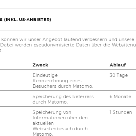
Graduation Requirements
, you
might be therefore requested to do
additional language course or test
 (INKL. US-ANBIETER)
during your studies.
s können wir unser Angebot laufend verbessern und unsere 
EXCHANGE UNIVERSITY: While
. Dabei werden pseudonymisierte Daten über die Website
t.
filling in your application form you
will be required to indicate 15
Zweck
Ablauf
preferences of the
CEMS Partner
Universities
for your mandatory
Eindeutige
30 Tage
semester abroad. Please carefully
Kennzeichnung eines
Besuchers durch Matomo.
consider the choice of ALL of your
preferred exchange universities. It
Speicherung des Referrers
6 Monate
is it not possible to change your
durch Matomo.
preferences after submitting your
Speicherung von
1 Stunden
application. The allocation for the
Informationen über den
aktuellen
exchange university will be
Webseitenbesuch durch
conducted once the admission
Matomo.