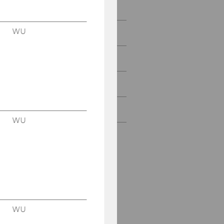
Career Prospects
WU
CEMS Academic Partners
WU CEMS Team
CEMS Community
Contact
WU
WU