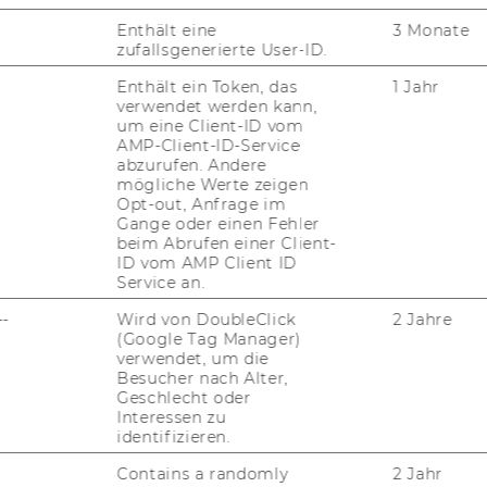
process for both priority deadlines
Enthält eine
3 Monate
is completed.
zufallsgenerierte User-ID.
Enthält ein Token, das
1 Jahr
verwendet werden kann,
um eine Client-ID vom
AMP-Client-ID-Service
abzurufen. Andere
mögliche Werte zeigen
Selection
Opt-out, Anfrage im
Gange oder einen Fehler
Those applicants who fulfill the
beim Abrufen einer Client-
ID vom AMP Client ID
minimum requirements and prove a
Service an.
convincing achievement potential will
be invited for an admission interview.
--
Wird von DoubleClick
2 Jahre
(Google Tag Manager)
Admission interviews take place
verwendet, um die
online via MS Teams. The interviews
Besucher nach Alter,
are conducted in small groups and
Geschlecht oder
Interessen zu
students will have to discuss a general
identifizieren.
business case (one hour of case
preparation time will be given right
Contains a randomly
2 Jahr